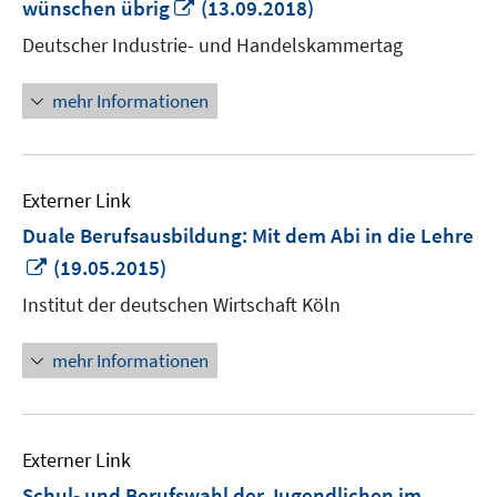
In
wünschen übrig
(13.09.2018)
neuem
Deutscher Industrie- und Handelskammertag
Fenster
öffnen
mehr Informationen
Externer Link
Duale Berufsausbildung: Mit dem Abi in die Lehre
In
(19.05.2015)
neuem
Institut der deutschen Wirtschaft Köln
Fenster
öffnen
mehr Informationen
Externer Link
Schul- und Berufswahl der Jugendlichen im