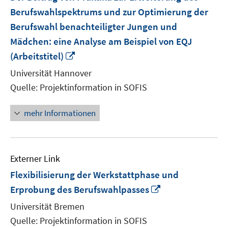
Berufswahlspektrums und zur Optimierung der
Berufswahl benachteiligter Jungen und
Mädchen: eine Analyse am Beispiel von EQJ
In
(Arbeitstitel)
neuem
Universität Hannover
Fenster
Quelle: Projektinformation in SOFIS
öffnen
mehr Informationen
Externer Link
Flexibilisierung der Werkstattphase und
In
Erprobung des Berufswahlpasses
neuem
Universität Bremen
Fenster
Quelle: Projektinformation in SOFIS
öffnen