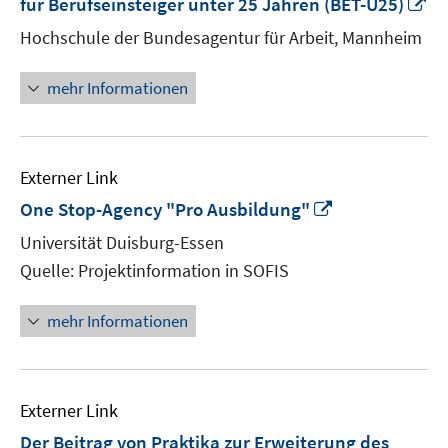
In
für Berufseinsteiger unter 25 Jahren (BET-U25)
n
Hochschule der Bundesagentur für Arbeit, Mannheim
Fe
öf
mehr Informationen
Externer Link
In
One Stop-Agency "Pro Ausbildung"
neuem
Universität Duisburg-Essen
Fenster
Quelle: Projektinformation in SOFIS
öffnen
mehr Informationen
Externer Link
Der Beitrag von Praktika zur Erweiterung des