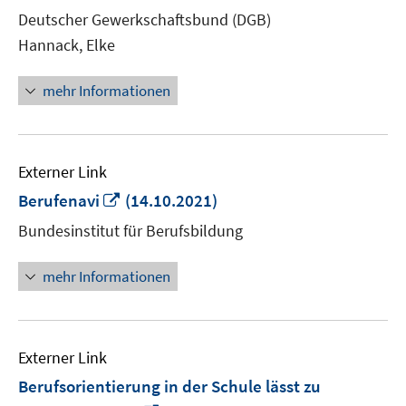
neuem
Deutscher Gewerkschaftsbund (DGB)
Fenster
Hannack, Elke
öffnen
mehr Informationen
Externer Link
In
Berufenavi
(14.10.2021)
neuem
Bundesinstitut für Berufsbildung
Fenster
öffnen
mehr Informationen
Externer Link
Berufsorientierung in der Schule lässt zu