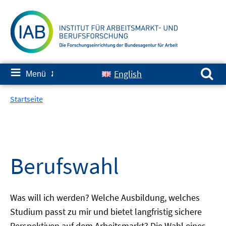
Springe
zum
Inhalt
Suchen nach:
≡
English
Menü
✘
Startseite
Berufswahl
Was will ich werden? Welche Ausbildung, welches
Studium passt zu mir und bietet langfristig sichere
Perspektiven auf dem Arbeitsmarkt? Die Wahl eines