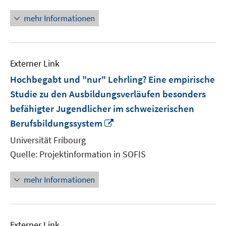
mehr Informationen
Externer Link
Hochbegabt und "nur" Lehrling? Eine empirische
Studie zu den Ausbildungsverläufen besonders
befähigter Jugendlicher im schweizerischen
In
Berufsbildungssystem
neuem
Universität Fribourg
Fenster
Quelle: Projektinformation in SOFIS
öffnen
mehr Informationen
Externer Link