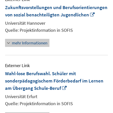
Zukunftsvorstellungen und Berufsorientierungen
In
von sozial benachteiligten Jugendlichen
neuem
Universität Hannover
Fenster
Quelle: Projektinformation in SOFIS
öffnen
mehr Informationen
Externer Link
Wahl-lose Berufswahl. Schüler mit
sonderpädagogischem Förderbedarf im Lernen
In
am Übergang Schule-Beruf
neuem
Universität Erfurt
Fenster
Quelle: Projektinformation in SOFIS
öffnen