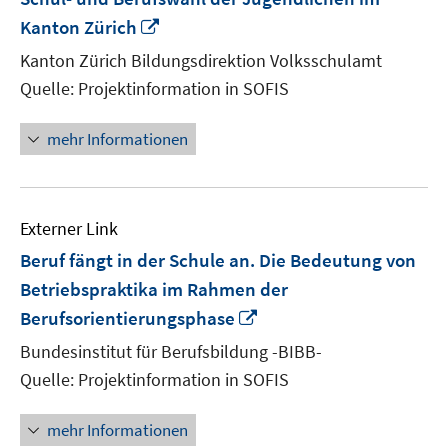
In
Kanton Zürich
neuem
Kanton Zürich Bildungsdirektion Volksschulamt
Fenster
Quelle: Projektinformation in SOFIS
öffnen
mehr Informationen
Externer Link
Beruf fängt in der Schule an. Die Bedeutung von
Betriebspraktika im Rahmen der
In
Berufsorientierungsphase
neuem
Bundesinstitut für Berufsbildung -BIBB-
Fenster
Quelle: Projektinformation in SOFIS
öffnen
mehr Informationen