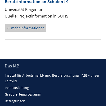
In
Berufsinformation an Schulen
neuem
Universität Klagenfurt
Fenster
Quelle: Projektinformation in SOFIS
öffnen
mehr Informationen
Footer
Das IAB
Inhalt
Institut für Arbeitsmarkt- und Berufsforschung (IAB) – unser
Leitbild
Institutsleitung
Graduiertenprogramm
Befragungen