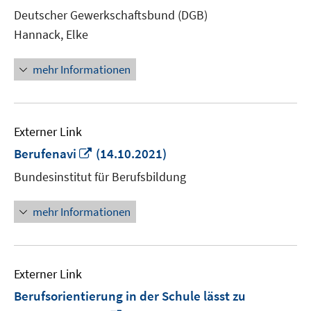
neuem
Deutscher Gewerkschaftsbund (DGB)
Fenster
Hannack, Elke
öffnen
mehr Informationen
Externer Link
In
Berufenavi
(14.10.2021)
neuem
Bundesinstitut für Berufsbildung
Fenster
öffnen
mehr Informationen
Externer Link
Berufsorientierung in der Schule lässt zu