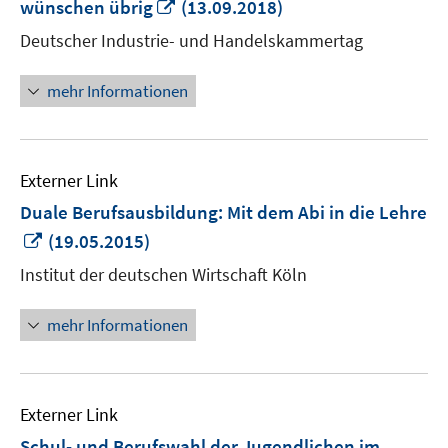
In
wünschen übrig
(13.09.2018)
neuem
Deutscher Industrie- und Handelskammertag
Fenster
öffnen
mehr Informationen
Externer Link
Duale Berufsausbildung: Mit dem Abi in die Lehre
In
(19.05.2015)
neuem
Institut der deutschen Wirtschaft Köln
Fenster
öffnen
mehr Informationen
Externer Link
Schul- und Berufswahl der Jugendlichen im