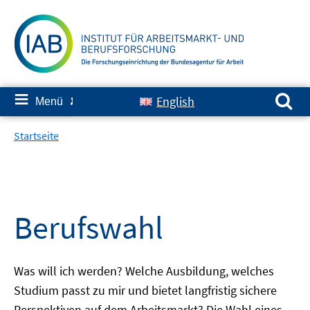
Springe
zum
Inhalt
Suchen nach:
≡
English
Menü
✘
Startseite
Berufswahl
Was will ich werden? Welche Ausbildung, welches
Studium passt zu mir und bietet langfristig sichere
Perspektiven auf dem Arbeitsmarkt? Die Wahl eines