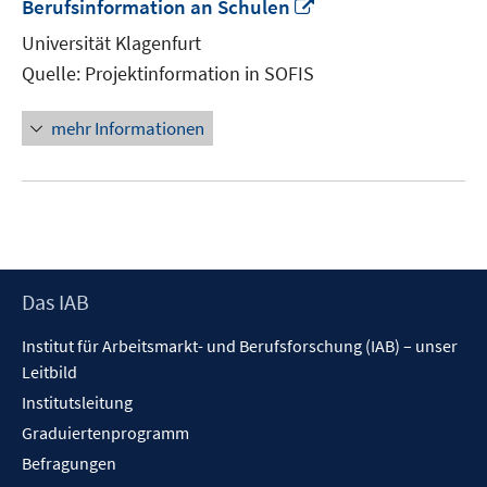
In
Berufsinformation an Schulen
neuem
Universität Klagenfurt
Fenster
Quelle: Projektinformation in SOFIS
öffnen
mehr Informationen
Footer
Das IAB
Inhalt
Institut für Arbeitsmarkt- und Berufsforschung (IAB) – unser
Leitbild
Institutsleitung
Graduiertenprogramm
Befragungen