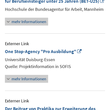
In
für Berufseinsteiger unter 25 Jahren (BET-U25)
n
Hochschule der Bundesagentur für Arbeit, Mannheim
Fe
öf
mehr Informationen
Externer Link
In
One Stop-Agency "Pro Ausbildung"
neuem
Universität Duisburg-Essen
Fenster
Quelle: Projektinformation in SOFIS
öffnen
mehr Informationen
Externer Link
Der Beitrag von Praktika zur Erweiterung des