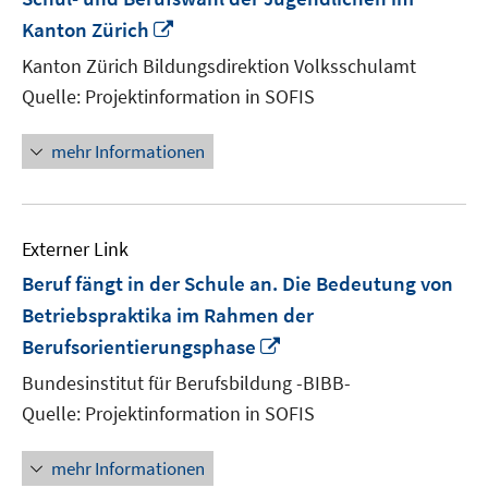
In
Kanton Zürich
neuem
Kanton Zürich Bildungsdirektion Volksschulamt
Fenster
Quelle: Projektinformation in SOFIS
öffnen
mehr Informationen
Externer Link
Beruf fängt in der Schule an. Die Bedeutung von
Betriebspraktika im Rahmen der
In
Berufsorientierungsphase
neuem
Bundesinstitut für Berufsbildung -BIBB-
Fenster
Quelle: Projektinformation in SOFIS
öffnen
mehr Informationen