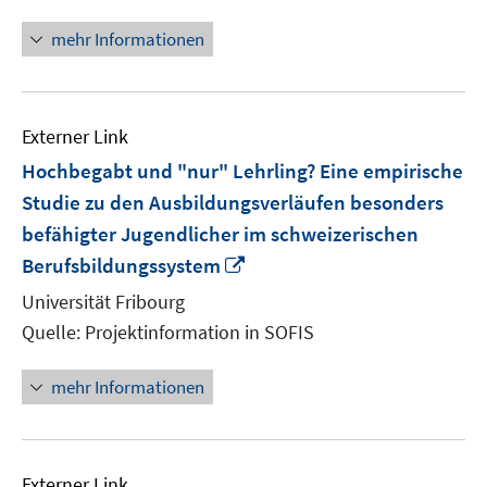
mehr Informationen
Externer Link
Hochbegabt und "nur" Lehrling? Eine empirische
Studie zu den Ausbildungsverläufen besonders
befähigter Jugendlicher im schweizerischen
In
Berufsbildungssystem
neuem
Universität Fribourg
Fenster
Quelle: Projektinformation in SOFIS
öffnen
mehr Informationen
Externer Link