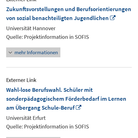
Zukunftsvorstellungen und Berufsorientierungen
In
von sozial benachteiligten Jugendlichen
neuem
Universität Hannover
Fenster
Quelle: Projektinformation in SOFIS
öffnen
mehr Informationen
Externer Link
Wahl-lose Berufswahl. Schüler mit
sonderpädagogischem Förderbedarf im Lernen
In
am Übergang Schule-Beruf
neuem
Universität Erfurt
Fenster
Quelle: Projektinformation in SOFIS
öffnen