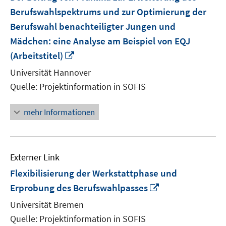
Berufswahlspektrums und zur Optimierung der
Berufswahl benachteiligter Jungen und
Mädchen: eine Analyse am Beispiel von EQJ
In
(Arbeitstitel)
neuem
Universität Hannover
Fenster
Quelle: Projektinformation in SOFIS
öffnen
mehr Informationen
Externer Link
Flexibilisierung der Werkstattphase und
In
Erprobung des Berufswahlpasses
neuem
Universität Bremen
Fenster
Quelle: Projektinformation in SOFIS
öffnen