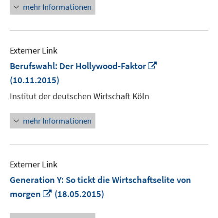
mehr Informationen
Externer Link
In
Berufswahl: Der Hollywood-Faktor
neuem
(10.11.2015)
Fenster
Institut der deutschen Wirtschaft Köln
öffnen
mehr Informationen
Externer Link
Generation Y: So tickt die Wirtschaftselite von
In
morgen
(18.05.2015)
neuem
Fenster