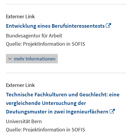
Externer Link
In
Entwicklung eines Berufsinteressentests
neuem
Bundesagentur für Arbeit
Fenster
Quelle: Projektinformation in SOFIS
öffnen
mehr Informationen
Externer Link
Technische Fachkulturen und Geschlecht: eine
vergleichende Untersuchung der
In
Deutungsmuster in zwei Ingenieurfächern
neue
Universität Bern
Fenste
Quelle: Projektinformation in SOFIS
öffnen