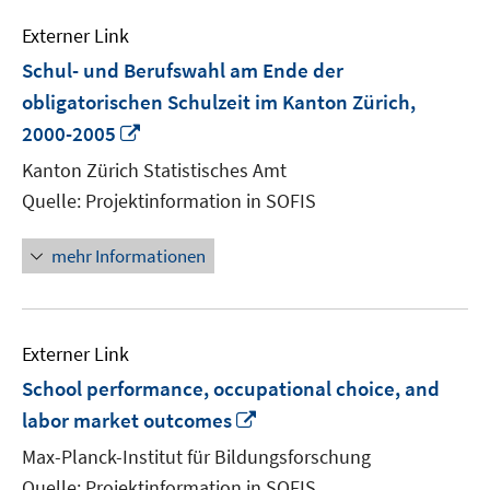
Externer Link
Schul- und Berufswahl am Ende der
obligatorischen Schulzeit im Kanton Zürich,
In
2000-2005
neuem
Kanton Zürich Statistisches Amt
Fenster
Quelle: Projektinformation in SOFIS
öffnen
mehr Informationen
Externer Link
School performance, occupational choice, and
In
labor market outcomes
neuem
Max-Planck-Institut für Bildungsforschung
Fenster
Quelle: Projektinformation in SOFIS