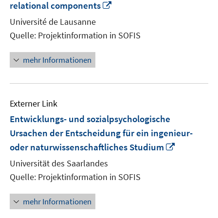
In
relational components
neuem
Université de Lausanne
Fenster
Quelle: Projektinformation in SOFIS
öffnen
mehr Informationen
Externer Link
Entwicklungs- und sozialpsychologische
Ursachen der Entscheidung für ein ingenieur-
In
oder naturwissenschaftliches Studium
neuem
Universität des Saarlandes
Fenster
Quelle: Projektinformation in SOFIS
öffnen
mehr Informationen