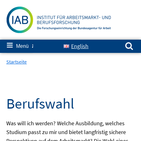
Springe
zum
Inhalt
Suchen nach:
≡
English
Menü
✘
Startseite
Berufswahl
Was will ich werden? Welche Ausbildung, welches
Studium passt zu mir und bietet langfristig sichere
Perspektiven auf dem Arbeitsmarkt? Die Wahl eines