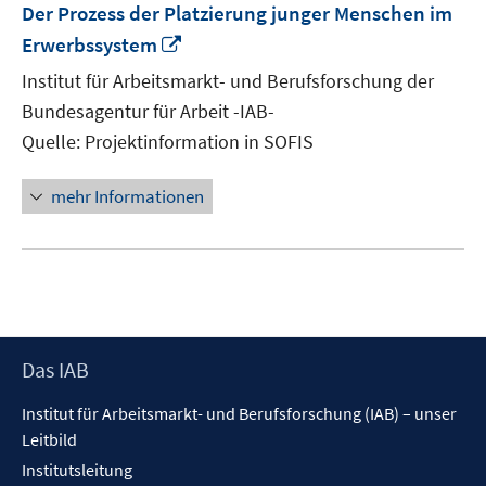
Der Prozess der Platzierung junger Menschen im
In
Erwerbssystem
neuem
Institut für Arbeitsmarkt- und Berufsforschung der
Fenster
Bundesagentur für Arbeit -IAB-
öffnen
Quelle: Projektinformation in SOFIS
mehr Informationen
Footer
Das IAB
Inhalt
Institut für Arbeitsmarkt- und Berufsforschung (IAB) – unser
Leitbild
Institutsleitung