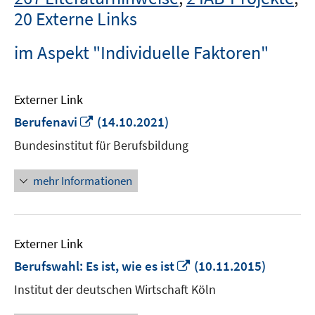
20 Externe Links
im Aspekt "Individuelle Faktoren"
Externer Link
In
Berufenavi
(14.10.2021)
neuem
Bundesinstitut für Berufsbildung
Fenster
öffnen
mehr Informationen
Externer Link
In
Berufswahl: Es ist, wie es ist
(10.11.2015)
neuem
Institut der deutschen Wirtschaft Köln
Fenster
öffnen