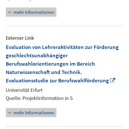
mehr Informationen
Externer Link
Evaluation von Lehreraktivitäten zur Förderung
geschlechtsunabhängiger
Berufswahlorientierungen im Bereich
Naturwissenschaft und Technik.
In
Evaluationsstudie zur Berufswahlförderung
neue
Universität Erfurt
Fenst
Quelle: Projektinformation in S
öffne
mehr Informationen