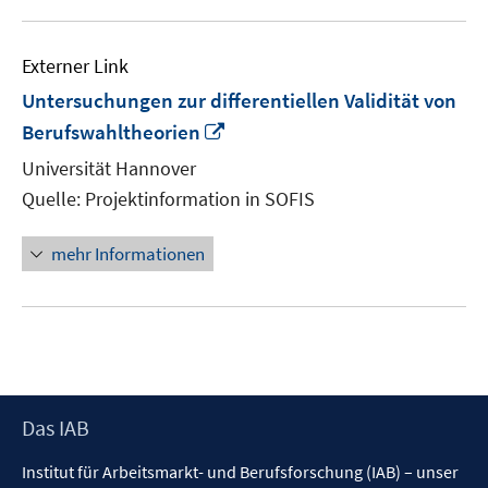
Externer Link
Untersuchungen zur differentiellen Validität von
In
Berufswahltheorien
neuem
Universität Hannover
Fenster
Quelle: Projektinformation in SOFIS
öffnen
mehr Informationen
Footer
Das IAB
Inhalt
Institut für Arbeitsmarkt- und Berufsforschung (IAB) – unser