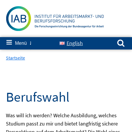
Springe
zum
Inhalt
Suchen nach:
≡
English
Menü
✘
Startseite
Berufswahl
Was will ich werden? Welche Ausbildung, welches
Studium passt zu mir und bietet langfristig sichere
Perspektiven auf dem Arbeitsmarkt? Die Wahl eines