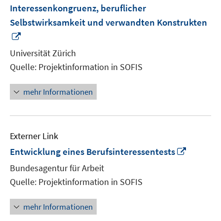
Interessenkongruenz, beruflicher
Selbstwirksamkeit und verwandten Konstrukten
In
neuem
Universität Zürich
Fenster
Quelle: Projektinformation in SOFIS
öffnen
mehr Informationen
Externer Link
In
Entwicklung eines Berufsinteressentests
neuem
Bundesagentur für Arbeit
Fenster
Quelle: Projektinformation in SOFIS
öffnen
mehr Informationen