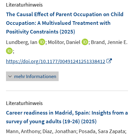
e
F
F
Literaturhinweis
m
n
e
e
F
The Causal Effect of Parent Occupation on Child
n
n
e
Occupation: A Multivalued Treatment with
s
s
n
Positivity Constraints
t
(2025)
t
s
e
e
t
I
I
Lundberg, Ian
;
Molitor, Daniel
;
Brand, Jennie E.
r
r
e
n
n
I
;
ö
ö
r
n
n
n
f
f
I
https://doi.org/10.1177/00491241251338412
ö
e
e
n
f
f
n
f
u
u
e
n
n
n
mehr Informationen
f
e
e
u
e
e
e
n
m
m
e
n
n
u
e
F
F
m
e
n
e
e
F
Literaturhinweis
m
n
n
e
F
Career readiness in Madrid, Spain
:
Insights from a
s
s
n
e
t
t
survey of young adults (19-26)
(2025)
s
n
e
e
t
Mann, Anthony;
Diaz, Jonathan;
Posada, Sara Zapata;
s