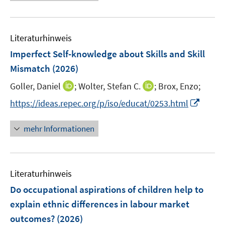
e
e
e
u
u
m
e
e
F
m
m
Literaturhinweis
e
F
F
Imperfect Self-knowledge about Skills and Skill
n
e
e
Mismatch
(2026)
s
n
n
t
s
s
I
I
Goller, Daniel
;
Wolter, Stefan C.
;
Brox, Enzo;
e
t
t
n
n
I
https://ideas.repec.org/p/iso/educat/0253.html
r
e
e
n
n
n
ö
r
r
e
e
n
mehr Informationen
f
ö
ö
u
u
e
f
f
f
e
e
u
n
f
f
m
m
e
e
n
n
F
F
Literaturhinweis
m
n
e
e
e
e
F
Do occupational aspirations of children help to
n
n
n
n
e
explain ethnic differences in labour market
s
s
n
outcomes?
(2026)
t
t
s