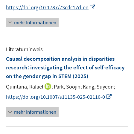
r
r
e
t
I
https://doi.org/10.1787/73cdc17d-en
ö
ö
r
e
n
f
f
ö
r
n
mehr Informationen
f
f
f
ö
e
n
n
f
f
u
e
e
n
f
e
n
n
e
n
Literaturhinweis
m
n
e
F
Causal decomposition analysis in disparities
n
e
research: investigating the effect of self-efficacy
n
on the gender gap in STEM
(2025)
s
t
I
Quintana, Rafael
;
Park, Soojin;
Kang, Suyeon;
e
n
I
https://doi.org/10.1007/s11135-025-02110-0
r
n
n
ö
e
n
mehr Informationen
f
u
e
f
e
u
n
m
e