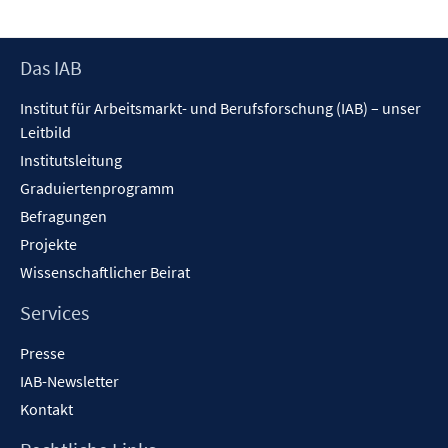
r
f
f
ö
f
f
f
Footer
Das IAB
n
n
f
Inhalt
e
e
n
Institut für Arbeitsmarkt- und Berufsforschung (IAB) – unser
n
n
e
Leitbild
n
Institutsleitung
Graduiertenprogramm
Befragungen
Projekte
Wissenschaftlicher Beirat
Services
Presse
IAB-Newsletter
Kontakt