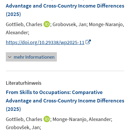
e
t
t
Advantage and Cross-Country Income Differences
s
n
e
e
(2025)
t
s
r
r
e
t
I
Gottlieb, Charles
;
Grobovsek, Jan;
Monge-Naranjo,
ö
ö
r
e
n
Alexander;
f
f
ö
r
n
f
f
I
f
https://doi.org/10.29338/wp2025-11
ö
e
n
n
n
f
f
u
e
e
n
n
mehr Informationen
f
e
n
n
e
e
n
m
u
n
e
F
e
n
e
Literaturhinweis
m
n
F
From Skills to Occupations: Comparative
s
e
Advantage and Cross-Country Income Differences
t
n
e
(2025)
s
r
t
I
Gottlieb, Charles
;
Monge-Naranjo, Alexander;
ö
e
n
Grobovšek, Jan;
f