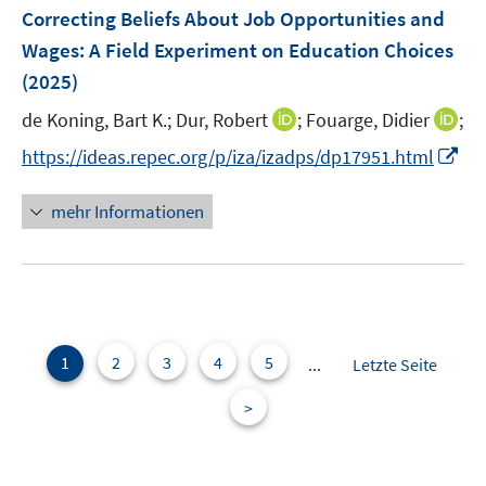
e
e
F
Correcting Beliefs About Job Opportunities and
n
n
e
Wages: A Field Experiment on Education Choices
s
n
(2025)
t
s
e
t
I
I
de Koning, Bart K.;
Dur, Robert
;
Fouarge, Didier
;
r
e
n
n
I
https://ideas.repec.org/p/iza/izadps/dp17951.html
ö
r
n
n
n
f
ö
e
e
n
f
mehr Informationen
f
u
u
e
n
f
e
e
u
e
n
m
m
e
n
e
F
F
m
n
e
e
F
n
n
e
1
2
3
4
5
...
Letzte Seite
s
s
n
t
t
>
s
e
e
t
r
r
e
ö
ö