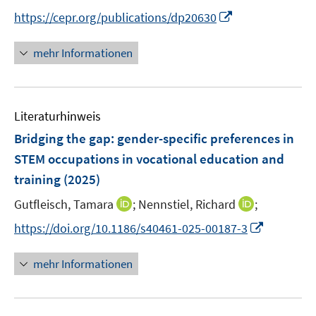
r
n
f
I
https://cepr.org/publications/dp20630
ö
e
n
n
f
u
e
n
mehr Informationen
f
e
n
e
n
m
u
e
F
e
n
e
Literaturhinweis
m
n
F
Bridging the gap: gender-specific preferences in
s
e
STEM occupations in vocational education and
t
n
e
training
(2025)
s
r
t
I
I
Gutfleisch, Tamara
;
Nennstiel, Richard
;
ö
e
n
n
I
f
https://doi.org/10.1186/s40461-025-00187-3
r
n
n
n
f
ö
e
e
n
n
mehr Informationen
f
u
u
e
e
f
e
e
u
n
n
m
m
e