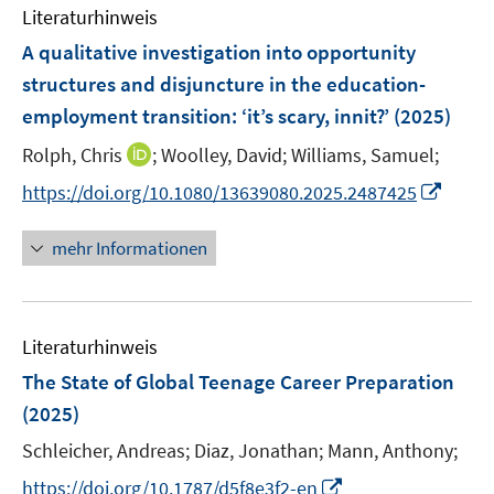
e
F
Literaturhinweis
m
n
e
F
A qualitative investigation into opportunity
n
e
structures and disjuncture in the education-
s
n
employment transition: ‘it’s scary, innit?’
t
(2025)
s
e
t
I
Rolph, Chris
;
Woolley, David;
Williams, Samuel;
r
e
n
I
https://doi.org/10.1080/13639080.2025.2487425
ö
r
n
n
f
ö
e
n
f
mehr Informationen
f
u
e
n
f
e
u
e
n
m
e
n
e
F
Literaturhinweis
m
n
e
F
The State of Global Teenage Career Preparation
n
e
(2025)
s
n
t
Schleicher, Andreas;
Diaz, Jonathan;
Mann, Anthony;
s
e
t
I
https://doi.org/10.1787/d5f8e3f2-en