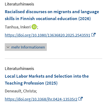
e
e
n
Literaturhinweis
m
n
n
e
F
Racialised discourses on migrants and language
n
e
skills in Finnish vocational education
(2026)
n
I
Tanhua, Inkeri
;
s
n
t
I
https://doi.org/10.1080/13636820.2025.2543591
n
e
n
e
r
n
mehr Informationen
u
ö
e
e
f
u
m
f
e
F
n
Literaturhinweis
m
e
e
F
Local Labor Markets and Selection into the
n
n
e
Teaching Profession
(2025)
s
n
t
Deneault, Christa;
s
e
t
I
https://doi.org/10.3368/jhr.0424-13535r2
r
e
n
ö