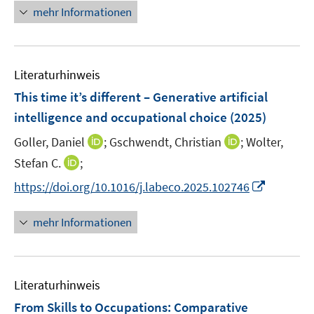
r
n
mehr Informationen
f
ö
e
f
f
u
n
f
e
e
n
Literaturhinweis
m
n
e
F
This time it’s different – Generative artificial
n
e
intelligence and occupational choice
(2025)
n
I
I
Goller, Daniel
;
Gschwendt, Christian
;
Wolter,
s
n
n
t
I
Stefan C.
;
n
n
e
n
I
https://doi.org/10.1016/j.labeco.2025.102746
e
e
r
n
n
u
u
ö
e
n
mehr Informationen
e
e
f
u
e
m
m
f
e
u
F
F
n
m
e
e
e
e
F
Literaturhinweis
m
n
n
n
e
F
From Skills to Occupations: Comparative
s
s
n