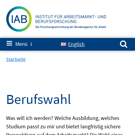
Springe
zum
Inhalt
Suchen nach:
≡
English
Menü
✘
Startseite
Berufswahl
Was will ich werden? Welche Ausbildung, welches
Studium passt zu mir und bietet langfristig sichere
Perspektiven auf dem Arbeitsmarkt? Die Wahl eines