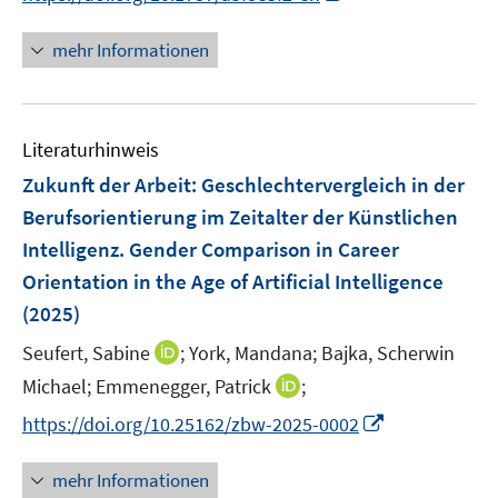
r
e
n
ö
r
n
mehr Informationen
f
ö
e
f
f
u
n
f
e
e
n
Literaturhinweis
m
n
e
F
Zukunft der Arbeit
:
Geschlechtervergleich in der
n
e
Berufsorientierung im Zeitalter der Künstlichen
n
Intelligenz. Gender Comparison in Career
s
Orientation in the Age of Artificial Intelligence
t
e
(2025)
r
I
Seufert, Sabine
;
York, Mandana;
Bajka, Scherwin
ö
n
I
Michael;
Emmenegger, Patrick
;
f
n
n
f
I
https://doi.org/10.25162/zbw-2025-0002
e
n
n
n
u
e
e
n
mehr Informationen
e
u
n