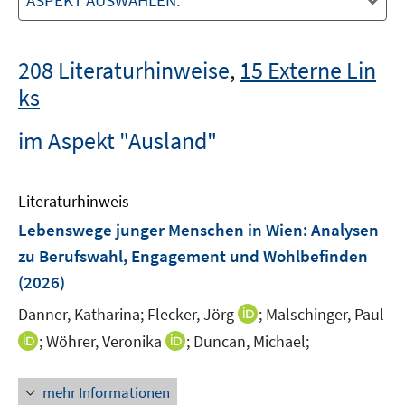
ASPEKT AUSWÄHLEN:
208 Literaturhinweise
,
15 Externe Lin
ks
im Aspekt "Ausland"
Literaturhinweis
Lebenswege junger Menschen in Wien
:
Analysen
zu Berufswahl, Engagement und Wohlbefinden
(2026)
I
Danner, Katharina;
Flecker, Jörg
;
Malschinger, Paul
n
I
I
;
Wöhrer, Veronika
;
Duncan, Michael;
n
n
n
e
n
n
mehr Informationen
u