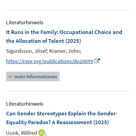
e
m
e
u
F
m
e
e
F
Literaturhinweis
m
n
e
F
It Runs in the Family: Occupational Choice and
s
n
e
t
the Allocation of Talent
(2025)
s
n
e
t
Sigurdsson, Jósef;
Kramer, John;
s
r
e
t
I
https://cepr.org/publications/dp20099
ö
r
e
n
f
ö
r
n
mehr Informationen
f
f
ö
e
n
f
f
u
e
n
f
e
n
e
n
Literaturhinweis
m
n
e
F
Can Gender Stereotypes Explain the Gender‐
n
e
Equality Paradox? A Reassessment
(2025)
n
I
Uunk, Wilfred
;
s