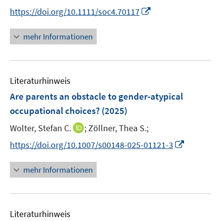
n
t
I
https://doi.org/10.1111/soc4.70117
n
e
n
e
r
n
mehr Informationen
u
ö
e
e
f
u
m
f
e
F
n
Literaturhinweis
m
e
e
F
Are parents an obstacle to gender-atypical
n
n
e
occupational choices?
(2025)
s
n
t
I
Wolter, Stefan C.
;
Zöllner, Thea S.;
s
e
n
t
I
https://doi.org/10.1007/s00148-025-01121-3
r
n
e
n
ö
e
r
n
mehr Informationen
f
u
ö
e
f
e
f
u
n
m
f
e
e
F
n
Literaturhinweis
m
n