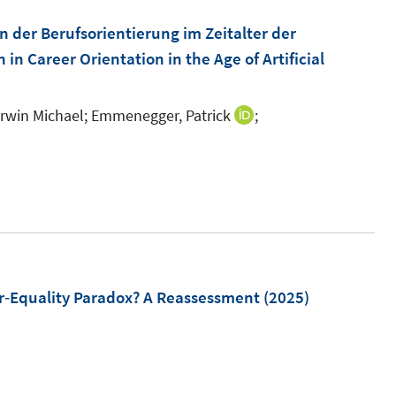
m
n
F
n der Berufsorientierung im Zeitalter der
e
e
in Career Orientation in the Age of Artificial
n
n
s
rwin Michael;
Emmenegger, Patrick
;
I
t
n
e
n
r
e
ö
u
f
e
f
m
n
F
r‐Equality Paradox? A Reassessment
(2025)
e
e
n
n
s
t