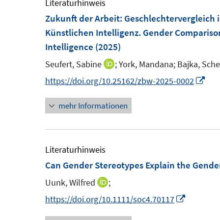
e
Literaturhinweis
e
e
m
Zukunft der Arbeit
:
Geschlechtervergleich i
n
n
F
Künstlichen Intelligenz. Gender Comparison 
e
Intelligence
(2025)
n
Seufert, Sabine
;
York, Mandana;
Bajka, Sche
I
s
n
I
https://doi.org/10.25162/zbw-2025-0002
t
n
n
e
mehr Informationen
e
n
r
u
e
ö
e
u
f
m
e
Literaturhinweis
f
F
m
Can Gender Stereotypes Explain the Gende
n
e
F
e
Uunk, Wilfred
;
I
n
e
n
n
I
https://doi.org/10.1111/soc4.70117
s
n
n
n
t
s