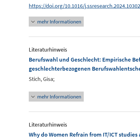
n
e
https://doi.org/10.1016/j.ssresearch.2024.1030
t
n
e
mehr Informationen
r
ö
f
Literaturhinweis
f
Berufswahl und Geschlecht
:
Empirische Be
n
geschlechterbezogenen Berufswahlentsch
e
n
Stich, Gisa;
mehr Informationen
Literaturhinweis
Why do Women Refrain from IT/ICT studies a