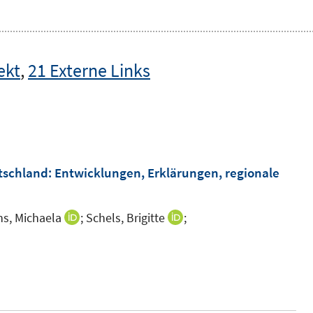
ekt
,
21 Externe Links
tschland: Entwicklungen, Erklärungen, regionale
s, Michaela
;
Schels, Brigitte
;
I
I
n
n
I
n
n
n
e
e
n
u
u
e