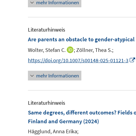
mehr Informationen
e
n
e
t
u
e
r
e
e
u
ö
r
m
e
Literaturhinweis
f
ö
F
m
Are parents an obstacle to gender-atypical
f
f
e
F
n
f
Wolter, Stefan C.
;
Zöllner, Thea S.;
I
n
e
e
n
n
https://doi.org/10.1007/s00148-025-01121-3
s
n
n
e
n
t
s
n
mehr Informationen
e
e
t
u
r
e
e
ö
r
m
Literaturhinweis
f
ö
F
Same degrees, different outcomes? Fields o
f
f
e
Finland and Germany
(2024)
n
f
n
e
Hägglund, Anna Erika;
n
s