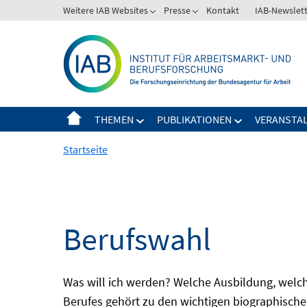
Springe
Weitere IAB Websites
Presse
Kontakt
IAB-Newslet
zum
Inhalt
THEMEN
PUBLIKATIONEN
VERANSTA
Startseite
Berufswahl
Was will ich werden? Welche Ausbildung, welche
Berufes gehört zu den wichtigen biographische