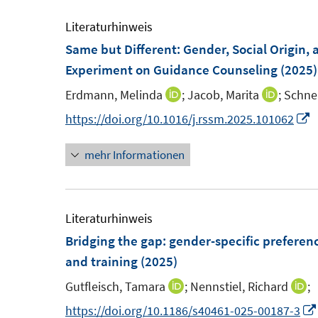
e
m
Literaturhinweis
F
Same but Different: Gender, Social Origin, 
e
Experiment on Guidance Counseling
(2025)
n
Erdmann, Melinda
;
Jacob, Marita
;
Schnei
I
I
s
n
n
I
https://doi.org/10.1016/j.rssm.2025.101062
t
n
n
n
e
mehr Informationen
e
e
n
r
u
u
e
ö
e
e
u
f
m
m
e
Literaturhinweis
f
F
F
Bridging the gap: gender-specific preferen
n
e
e
F
and training
(2025)
e
n
n
e
n
Gutfleisch, Tamara
;
Nennstiel, Richard
;
I
I
s
s
n
n
n
https://doi.org/10.1186/s40461-025-00187-3
t
t
s