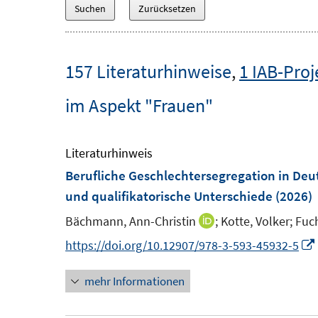
157 Literaturhinweise
,
1 IAB-Proj
im Aspekt "Frauen"
Literaturhinweis
Berufliche Geschlechtersegregation in Deu
und qualifikatorische Unterschiede
(2026)
Bächmann, Ann-Christin
;
Kotte, Volker;
Fuch
I
n
https://doi.org/10.12907/978-3-593-45932-5
n
mehr Informationen
e
u