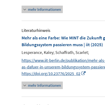
n
n
e
e
t
mehr Informationen
e
e
r
r
e
u
u
ö
ö
r
e
e
f
f
ö
m
m
Literaturhinweis
f
f
f
F
F
Mehr als eine Farbe: Wie MINT die Zukunft
n
n
f
e
e
Bildungssystem passieren muss | iit
(2025)
e
e
n
n
n
n
n
e
Lesperance, Kaley;
Schaffrath, Scarlet;
s
s
n
https://www.iit-berlin.de/publikation/mehr-al
t
t
as-dafuer-in-unserem-bildungssystem-passie
e
e
I
https://doi.org/10.23776/2025_02
r
r
n
ö
ö
mehr Informationen
n
f
f
e
f
f
u
n
n