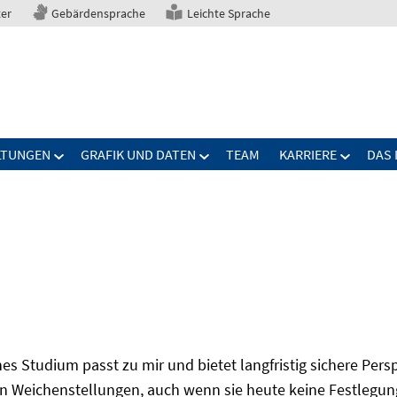
ter
Gebärdensprache
Leichte Sprache
LTUNGEN
GRAFIK UND DATEN
TEAM
KARRIERE
DAS 
s Studium passt zu mir und bietet langfristig sichere Per
n Weichenstellungen, auch wenn sie heute keine Festlegung 