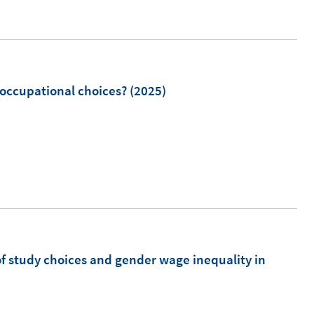
e
r
ö
f
 occupational choices?
(2025)
f
n
e
I
n
n
n
e
u
e
m
f study choices and gender wage inequality in
F
e