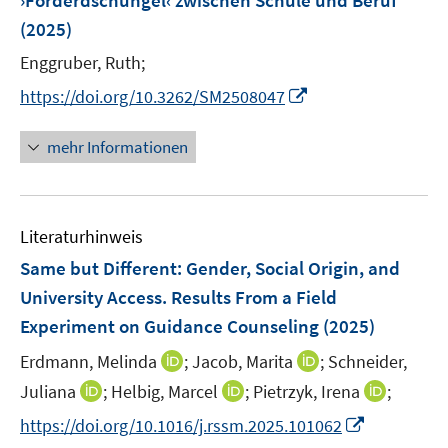
›Förderdschungel‹ zwischen Schule und Beruf
s
n
(2025)
t
s
e
t
Enggruber, Ruth;
r
e
I
https://doi.org/10.3262/SM2508047
ö
r
n
f
ö
n
mehr Informationen
f
f
e
n
f
u
e
n
e
n
e
Literaturhinweis
m
n
F
Same but Different: Gender, Social Origin, and
e
University Access. Results From a Field
n
Experiment on Guidance Counseling
(2025)
s
t
I
I
Erdmann, Melinda
;
Jacob, Marita
;
Schneider,
e
n
n
I
I
I
Juliana
;
Helbig, Marcel
;
Pietrzyk, Irena
;
r
n
n
n
n
n
I
https://doi.org/10.1016/j.rssm.2025.101062
ö
e
e
n
n
n
n