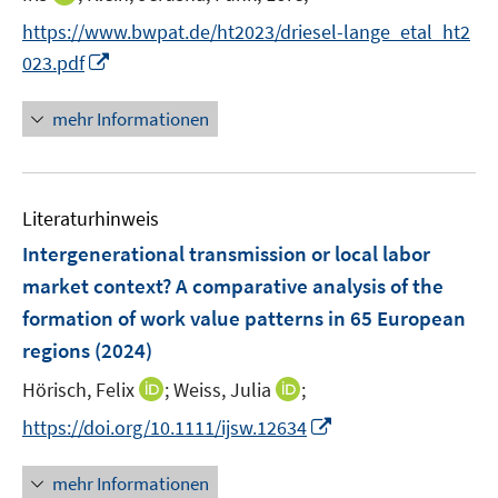
ö
r
e
n
f
https://www.bwpat.de/ht2023/driesel-lange_etal_ht2
ö
r
n
f
I
f
023.pdf
ö
e
n
n
f
f
u
e
n
n
mehr Informationen
f
e
n
e
e
n
m
u
n
e
F
e
n
e
Literaturhinweis
m
n
F
Intergenerational transmission or local labor
s
e
market context? A comparative analysis of the
t
n
e
formation of work value patterns in 65 European
s
r
regions
(2024)
t
ö
e
I
I
Hörisch, Felix
;
Weiss, Julia
;
f
r
n
n
f
I
https://doi.org/10.1111/ijsw.12634
ö
n
n
n
n
f
e
e
e
n
mehr Informationen
f
u
u