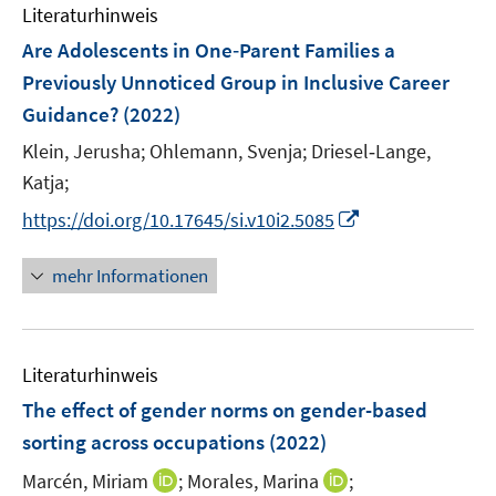
e
e
F
Literaturhinweis
m
n
n
e
F
Are Adolescents in One‐Parent Families a
s
s
n
e
t
t
Previously Unnoticed Group in Inclusive Career
s
n
e
e
Guidance?
t
(2022)
s
r
r
e
t
Klein, Jerusha;
Ohlemann, Svenja;
Driesel‐Lange,
ö
ö
r
e
Katja;
f
f
ö
r
f
f
I
https://doi.org/10.17645/si.v10i2.5085
f
ö
n
n
n
f
f
e
e
n
n
mehr Informationen
f
n
n
e
e
n
u
n
e
e
n
Literaturhinweis
m
F
The effect of gender norms on gender-based
e
sorting across occupations
(2022)
n
I
I
Marcén, Miriam
;
Morales, Marina
;
s