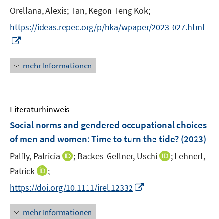
e
e
Orellana, Alexis;
Tan, Kegon Teng Kok;
n
n
s
https://ideas.repec.org/p/hka/wpaper/2023-027.html
t
I
e
n
r
n
mehr Informationen
ö
e
f
u
f
e
n
Literaturhinweis
m
e
F
Social norms and gendered occupational choices
n
e
of men and women: Time to turn the tide?
(2023)
n
I
I
Palffy, Patricia
;
Backes-Gellner, Uschi
;
Lehnert,
s
n
n
t
I
Patrick
;
n
n
e
n
I
https://doi.org/10.1111/irel.12332
e
e
r
n
n
u
u
ö
e
n
mehr Informationen
e
e
f
u