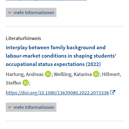
r
n
n
ö
e
n
mehr Informationen
f
u
e
f
e
u
n
m
e
e
F
Literaturhinweis
m
n
e
F
Interplay between family background and
n
e
labour-market conditions in shaping students'
s
n
occupational status expectations
t
(2022)
s
e
t
I
I
Hartung, Andreas
;
Weßling, Katarina
;
Hillmert,
r
e
n
n
I
Steffen
;
ö
r
n
n
n
f
I
https://doi.org/10.1080/13639080.2022.2073338
ö
e
e
n
f
n
f
u
u
e
n
n
mehr Informationen
f
e
e
u
e
e
n
m
m
e
n
u
e
F
F
m
e
n