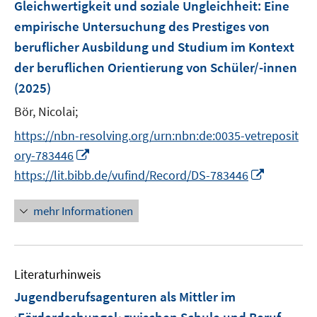
F
Gleichwertigkeit und soziale Ungleichheit
:
Eine
s
s
n
e
t
t
empirische Untersuchung des Prestiges von
s
n
e
e
beruflicher Ausbildung und Studium im Kontext
t
s
r
r
e
der beruflichen Orientierung von Schüler/-innen
t
ö
ö
r
e
(2025)
f
f
ö
r
f
f
Bör, Nicolai;
f
ö
n
n
f
https://nbn-resolving.org/urn:nbn:de:0035-vetreposit
f
e
e
n
I
f
ory-783446
n
n
e
n
n
I
https://lit.bibb.de/vufind/Record/DS-783446
n
n
e
n
e
n
n
mehr Informationen
u
e
e
u
m
e
F
Literaturhinweis
m
e
F
Jugendberufsagenturen als Mittler im
n
e