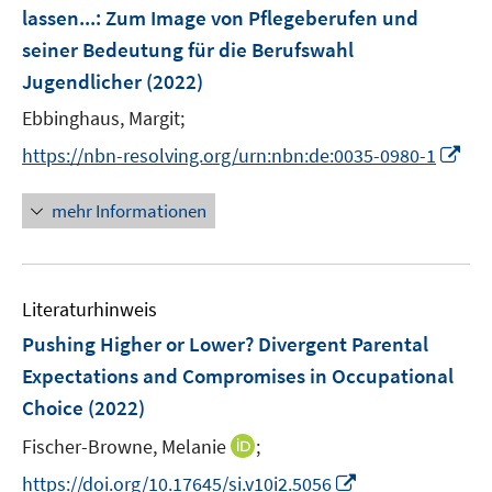
e
lassen...
:
Zum Image von Pflegeberufen und
s
n
seiner Bedeutung für die Berufswahl
t
s
e
Jugendlicher
(2022)
t
r
e
Ebbinghaus, Margit;
ö
r
I
f
https://nbn-resolving.org/urn:nbn:de:0035-0980-1
ö
n
f
f
n
n
mehr Informationen
f
e
e
n
u
n
e
e
n
Literaturhinweis
m
F
Pushing Higher or Lower? Divergent Parental
e
Expectations and Compromises in Occupational
n
Choice
(2022)
s
t
I
Fischer-Browne, Melanie
;
e
n
I
https://doi.org/10.17645/si.v10i2.5056