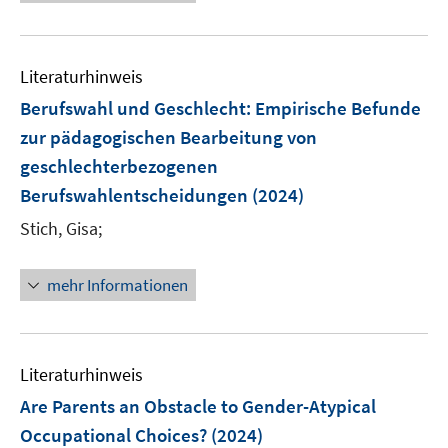
n
e
n
e
e
u
e
m
m
e
n
F
F
Literaturhinweis
m
e
e
F
Berufswahl und Geschlecht
:
Empirische Befunde
n
n
e
zur pädagogischen Bearbeitung von
s
s
n
geschlechterbezogenen
t
t
s
e
e
Berufswahlentscheidungen
(2024)
t
r
r
e
Stich, Gisa;
ö
ö
r
f
f
ö
mehr Informationen
f
f
f
n
n
f
e
e
n
n
n
e
Literaturhinweis
n
Are Parents an Obstacle to Gender-Atypical
Occupational Choices?
(2024)