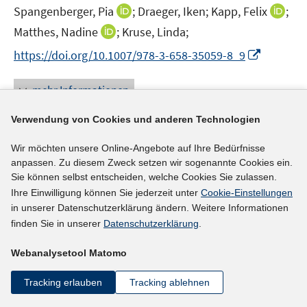
e
t
I
I
Spangenberger, Pia
;
Draeger, Iken;
Kapp, Felix
;
ö
ö
r
e
n
n
I
Matthes, Nadine
f
;
Kruse, Linda;
f
ö
r
n
n
n
f
f
f
I
https://doi.org/10.1007/978-3-658-35059-8_9
ö
e
e
n
n
n
f
n
f
u
u
e
e
e
n
n
mehr Informationen
f
e
e
u
n
n
e
e
n
m
m
e
n
u
Verwendung von Cookies und anderen Technologien
e
F
F
m
e
n
e
e
F
Wir möchten unsere Online-Angebote auf Ihre Bedürfnisse
Literaturhinweis
m
n
n
e
anpassen. Zu diesem Zweck setzen wir sogenannte Cookies ein.
F
Not all wishes come true: the occupational
s
s
n
Sie können selbst entscheiden, welche Cookies Sie zulassen.
e
t
t
compromises youths accept when entering
Ihre Einwilligung können Sie jederzeit unter
Cookie-Einstellungen
s
n
e
e
in unserer Datenschutzerklärung ändern. Weitere Informationen
vocational training
t
(2021)
s
r
r
finden Sie in unserer
Datenschutzerklärung
.
e
t
I
Ahrens, Lea;
Schels, Brigitte
;
Fischer, Melanie;
ö
ö
r
e
n
Webanalysetool Matomo
I
Kleinert, Corinna
;
f
f
ö
r
n
n
f
f
f
https://www.iab-forum.de/not-all-wishes-come-true-t
ö
Tracking erlauben
Tracking ablehnen
e
n
n
n
f
he-occupational-compromises-youths-accept-when-
f
u
e
e
e