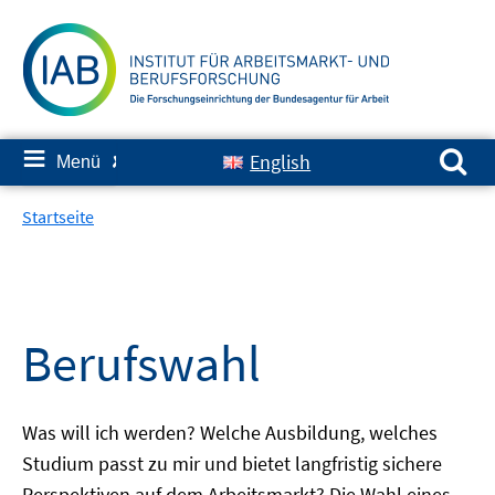
Springe
zum
Inhalt
Suchen nach:
≡
English
Menü
✘
Startseite
Berufswahl
Was will ich werden? Welche Ausbildung, welches
Studium passt zu mir und bietet langfristig sichere
Perspektiven auf dem Arbeitsmarkt? Die Wahl eines