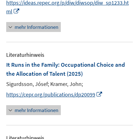
f
f
https://ideas.repec.org/p/diw/diwsop/diw_sp1233.ht
ö
r
n
f
f
I
f
ml
ö
e
n
n
n
f
f
u
e
e
n
n
mehr Informationen
f
e
n
n
e
e
n
m
u
n
e
F
e
n
e
Literaturhinweis
m
n
F
It Runs in the Family: Occupational Choice and
s
e
the Allocation of Talent
(2025)
t
n
e
Sigurdsson, Jósef;
Kramer, John;
s
r
t
I
https://cepr.org/publications/dp20099
ö
e
n
f
r
n
mehr Informationen
f
ö
e
n
f
u
e
f
e
n
n
Literaturhinweis
m