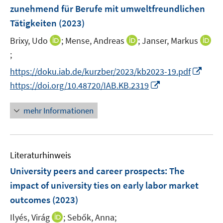
n
e
e
zunehmend für Berufe mit umweltfreundlichen
t
s
r
r
e
Tätigkeiten
(2023)
t
ö
ö
r
e
I
I
Brixy, Udo
;
Mense, Andreas
;
Janser, Markus
f
f
ö
r
n
n
f
f
;
I
f
ö
n
n
n
n
n
f
I
https://doku.iab.de/kurzber/2023/kb2023-19.pdf
f
e
e
e
e
n
n
n
I
f
https://doi.org/10.48720/IAB.KB.2319
u
u
n
n
e
e
n
n
n
e
e
u
n
e
n
e
mehr Informationen
m
m
e
u
e
n
F
F
m
e
u
e
e
F
m
e
n
n
e
F
Literaturhinweis
m
s
s
n
e
F
University peers and career prospects: The
t
t
s
n
e
e
e
impact of university ties on early labor market
t
s
n
r
r
e
outcomes
(2023)
t
s
ö
ö
r
e
t
I
Ilyés, Virág
;
Sebők, Anna;
f
f
ö