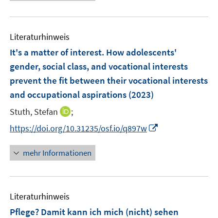
e
m
m
f
e
u
F
F
n
m
e
e
e
e
F
Literaturhinweis
m
n
n
n
e
F
It's a matter of interest. How adolescents'
s
s
n
e
t
t
gender, social class, and vocational interests
s
n
e
e
prevent the fit between their vocational interests
t
s
r
r
e
and occupational aspirations
(2023)
t
ö
ö
r
e
I
Stuth, Stefan
;
f
f
ö
r
n
f
f
f
I
https://doi.org/10.31235/osf.io/q897w
ö
n
n
n
f
n
f
e
e
e
n
n
mehr Informationen
f
u
n
n
e
e
n
e
n
u
e
m
e
n
F
Literaturhinweis
m
e
F
Pflege? Damit kann ich mich (nicht) sehen
n