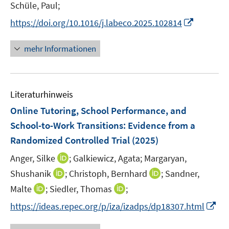
t
t
Schüle, Paul;
s
e
e
t
I
https://doi.org/10.1016/j.labeco.2025.102814
r
r
e
n
ö
ö
r
n
mehr Informationen
f
f
ö
e
f
f
f
u
n
n
f
e
e
e
n
Literaturhinweis
m
n
n
e
F
Online Tutoring, School Performance, and
n
e
School-to-Work Transitions: Evidence from a
n
Randomized Controlled Trial
(2025)
s
t
I
Anger, Silke
;
Galkiewicz, Agata;
Margaryan,
e
n
I
I
Shushanik
;
Christoph, Bernhard
;
Sandner,
r
n
n
n
I
I
Malte
;
Siedler, Thomas
;
ö
e
n
n
n
n
I
f
https://ideas.repec.org/p/iza/izadps/dp18307.html
u
e
e
n
n
n
f
e
u
u
e
e