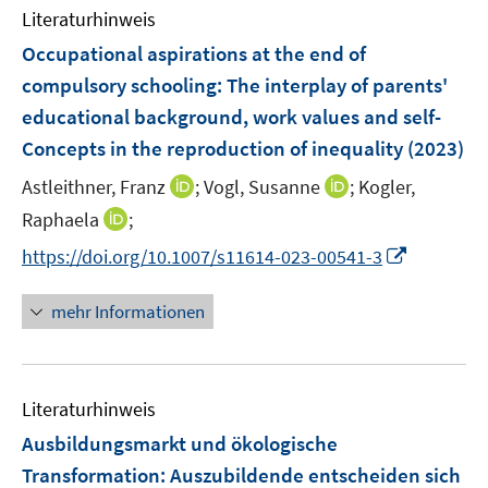
e
e
n
Literaturhinweis
m
n
n
e
F
Occupational aspirations at the end of
s
n
e
compulsory schooling: The interplay of parents'
t
n
e
educational background, work values and self-
s
r
Concepts in the reproduction of inequality
(2023)
t
ö
e
I
I
Astleithner, Franz
;
Vogl, Susanne
;
Kogler,
f
r
n
n
f
I
Raphaela
;
ö
n
n
n
n
I
f
https://doi.org/10.1007/s11614-023-00541-3
e
e
e
n
n
f
u
u
n
e
n
n
mehr Informationen
e
e
u
e
e
m
m
e
u
n
F
F
m
e
e
e
F
Literaturhinweis
m
n
n
e
F
Ausbildungsmarkt und ökologische
s
s
n
e
t
t
Transformation: Auszubildende entscheiden sich
s