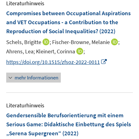
e
Literaturhinweis
m
n
n
n
F
Compromises between Occupational Aspirations
s
s
e
and VET Occupations - a Contribution to the
t
t
n
e
e
Reproduction of Social Inequalities?
(2022)
s
r
r
t
I
I
Schels, Brigitte
;
Fischer-Browne, Melanie
;
ö
ö
e
n
n
I
Ahrens, Lea;
Kleinert, Corinna
;
f
f
r
n
n
n
f
f
I
https://doi.org/10.1515/zfsoz-2022-0011
ö
e
e
n
n
n
n
f
u
u
e
e
e
n
mehr Informationen
f
e
e
u
n
n
e
n
m
m
e
u
e
F
F
m
e
n
e
e
F
Literaturhinweis
m
n
n
e
F
Gendersensible Berufsorientierung mit einem
s
s
n
e
t
t
Serious Game: Didaktische Einbettung des Spiels
s
n
e
e
„Serena Supergreen“
(2022)
t
s
r
r