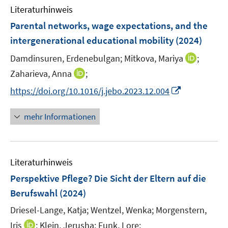
n
e
e
F
Literaturhinweis
m
n
n
e
F
Parental networks, wage expectations, and the
s
s
n
e
t
t
intergenerational educational mobility
(2024)
s
n
e
e
t
I
Damdinsuren, Erdenebulgan;
Mitkova, Mariya
;
s
r
r
e
n
t
I
Zaharieva, Anna
;
ö
ö
r
n
e
n
f
f
I
https://doi.org/10.1016/j.jebo.2023.12.004
ö
e
r
n
f
f
n
f
u
ö
e
n
n
n
f
mehr Informationen
e
f
u
e
e
e
n
m
f
e
n
n
u
e
F
n
m
e
n
e
e
F
Literaturhinweis
m
n
n
e
F
Perspektive Pflege? Die Sicht der Eltern auf die
s
n
e
t
Berufswahl
(2024)
s
n
e
t
Driesel-Lange, Katja;
Wentzel, Wenka;
Morgenstern,
s
r
e
t
I
Iris
;
Klein, Jerusha;
Funk, Lore;