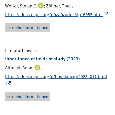
I
Wolter, Stefan C.
;
Zöllner, Thea;
n
I
https://ideas.repec.org/p/iza/izadps/dp16955.html
n
n
e
n
mehr Informationen
u
e
e
u
m
e
F
Literaturhinweis
m
e
F
Inheritance of fields of study
(2023)
n
e
s
I
Altmejd, Adam
;
n
t
n
s
https://ideas.repec.org/p/hhs/ifauwp/2023_011.html
e
n
t
I
r
e
e
n
ö
u
r
n
mehr Informationen
f
e
ö
e
f
m
f
u
n
F
f
e