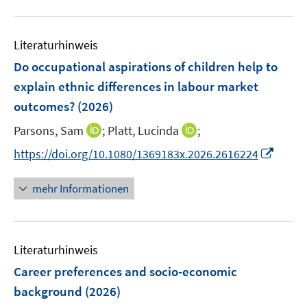
e
u
n
n
m
e
s
s
F
Literaturhinweis
m
t
t
e
F
e
e
Do occupational aspirations of children help to
n
e
r
r
explain ethnic differences in labour market
s
n
ö
ö
outcomes?
(2026)
t
s
f
f
e
t
I
I
Parsons, Sam
;
f
Platt, Lucinda
f
;
r
e
n
n
n
n
I
https://doi.org/10.1080/1369183x.2026.2616224
ö
r
n
n
e
e
n
f
ö
e
e
n
n
n
mehr Informationen
f
f
u
u
e
n
f
e
e
u
e
n
m
m
e
n
e
F
F
Literaturhinweis
m
n
e
e
F
Career preferences and socio-economic
n
n
e
background
(2026)
s
s
n