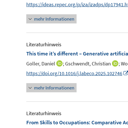
e
n
https://ideas.repec.org/p/iza/izadps/dp17941.
s
n
n
n
t
s
mehr Informationen
e
e
t
u
r
e
e
ö
r
m
Literaturhinweis
f
ö
F
This time it’s different – Generative artific
f
f
e
n
f
Goller, Daniel
;
Gschwendt, Christian
;
Wol
I
I
n
e
n
n
n
https://doi.org/10.1016/j.labeco.2025.102746
s
n
e
n
n
t
n
mehr Informationen
e
e
e
u
u
r
e
e
ö
m
m
Literaturhinweis
f
F
F
From Skills to Occupations: Comparative A
f
e
e