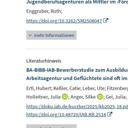
Jugendberufsagenturen als Mittler im ›För
Enggruber, Ruth;
I
https://doi.org/10.3262/SM2508047
n
mehr Informationen
n
e
u
e
Literaturhinweis
m
BA-BIBB-IAB-Bewerberstudie zum Ausbildu
F
Arbeitsagentur und Geflüchtete sind oft im
e
Ertl, Hubert;
Keßler, Catie;
Leber, Ute;
Fitzenber
n
Holleitner, Julia
;
Anger, Silke
;
Gei, Julia;
I
I
s
n
n
https://doku.iab.de/kurzber/2025/kb2025-18.pd
t
n
n
I
https://doi.org/10.48720/IAB.KB.2518
e
e
e
n
r