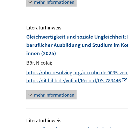
mehr Informationen
ö
t
f
e
f
r
Literaturhinweis
n
ö
Gleichwertigkeit und soziale Ungleichheit
:
e
f
beruflicher Ausbildung und Studium im Kon
n
f
innen
(2025)
n
Bör, Nicolai;
e
n
https://nbn-resolving.org/urn:nbn:de:0035-vet
https://lit.bibb.de/vufind/Record/DS-783446
mehr Informationen
Literaturhinweis