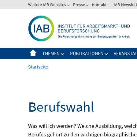
Springe
Weitere IAB Websites
Presse
Kontakt
IAB-Newslet
zum
Inhalt
THEMEN
PUBLIKATIONEN
VERANSTA
Startseite
Berufswahl
Was will ich werden? Welche Ausbildung, welche
Berufes gehört zu den wichtigen biographische