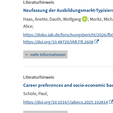
m
m
Literaturhinweis
F
F
Neufassung der Ausbildungsmarkt-Typisie
e
e
Haas, Anette;
Dauth, Wolfgang
;
Moritz, Mich
I
n
n
Alice;
n
s
s
n
https://doku.iab.de/forschungsbericht/2026/fb
t
t
e
I
https://doi.org/10.48720/IAB.FB.2608
e
e
u
n
r
r
mehr Informationen
e
n
ö
ö
m
e
f
f
F
u
f
f
e
e
Literaturhinweis
n
n
n
m
Career preferences and socio-economic b
e
e
s
F
n
n
Schüle, Paul;
t
e
https://doi.org/10.1016/j.labeco.2025.102814
e
n
r
s