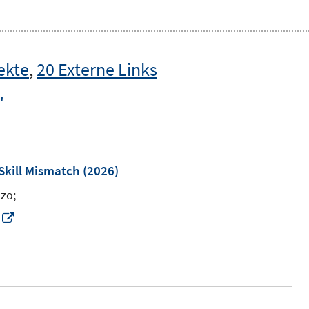
ekte
,
20 Externe Links
"
Skill Mismatch
(2026)
nzo;
I
n
n
e
u