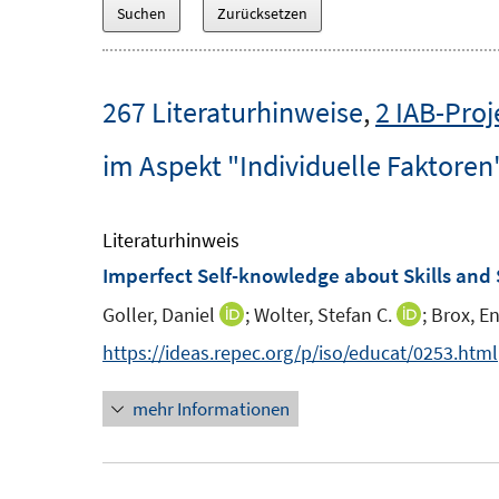
267 Literaturhinweise
,
2 IAB-Proj
im Aspekt "Individuelle Faktoren
Literaturhinweis
Imperfect Self-knowledge about Skills and 
Goller, Daniel
;
Wolter, Stefan C.
;
Brox, E
I
I
n
n
https://ideas.repec.org/p/iso/educat/0253.html
n
n
mehr Informationen
e
e
u
u
e
e