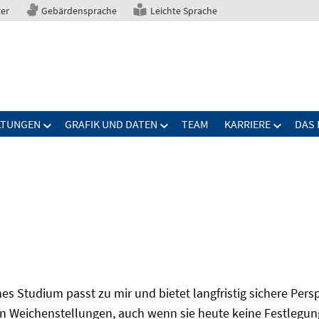
ter
Gebärdensprache
Leichte Sprache
LTUNGEN
GRAFIK UND DATEN
TEAM
KARRIERE
DAS 
s Studium passt zu mir und bietet langfristig sichere Per
n Weichenstellungen, auch wenn sie heute keine Festlegung 