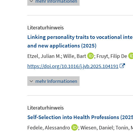
mehr Informationen
u
u
n
ö
e
e
e
f
m
m
u
f
F
F
e
Literaturhinweis
n
e
e
m
Linking personality traits to vocational int
e
n
n
F
and new applications
(2025)
n
s
s
e
Etzel, Julian M.;
Wille, Bart
;
Fruyt, Filip De
I
t
t
n
n
I
https://doi.org/10.1016/j.jvb.2025.104191
e
e
s
n
n
r
r
t
mehr Informationen
e
n
ö
ö
e
u
e
f
f
r
e
u
f
f
ö
m
e
Literaturhinweis
n
n
f
F
m
Self-Selection into Health Professions
(2025
e
e
f
e
F
n
n
n
Fedele, Alessandro
;
Wiesen, Daniel;
Tonin, 
I
n
e