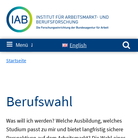
Springe
zum
Inhalt
Suchen nach:
≡
English
Menü
✘
Startseite
Berufswahl
Was will ich werden? Welche Ausbildung, welches
Studium passt zu mir und bietet langfristig sichere
Perspektiven auf dem Arbeitsmarkt? Die Wahl eines