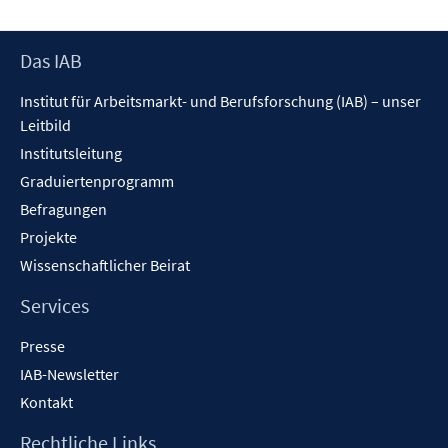
Footer
Das IAB
Inhalt
Institut für Arbeitsmarkt- und Berufsforschung (IAB) – unser
Leitbild
Institutsleitung
Graduiertenprogramm
Befragungen
Projekte
Wissenschaftlicher Beirat
Services
Presse
IAB-Newsletter
Kontakt
Rechtliche Links