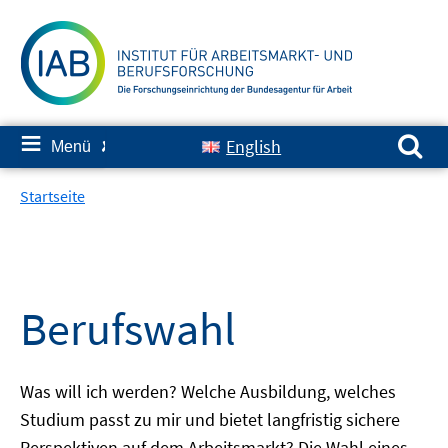
Springe
zum
Inhalt
Suchen nach:
≡
English
Menü
✘
Startseite
Berufswahl
Was will ich werden? Welche Ausbildung, welches
Studium passt zu mir und bietet langfristig sichere
Perspektiven auf dem Arbeitsmarkt? Die Wahl eines