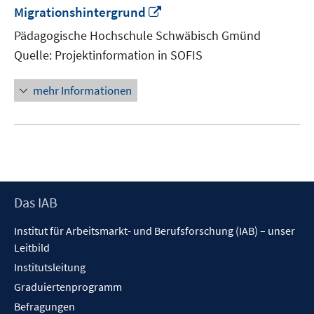
In
Migrationshintergrund
neuem
Pädagogische Hochschule Schwäbisch Gmünd
Fenster
Quelle: Projektinformation in SOFIS
öffnen
mehr Informationen
Footer
Das IAB
Inhalt
Institut für Arbeitsmarkt- und Berufsforschung (IAB) – unser
Leitbild
Institutsleitung
Graduiertenprogramm
Befragungen