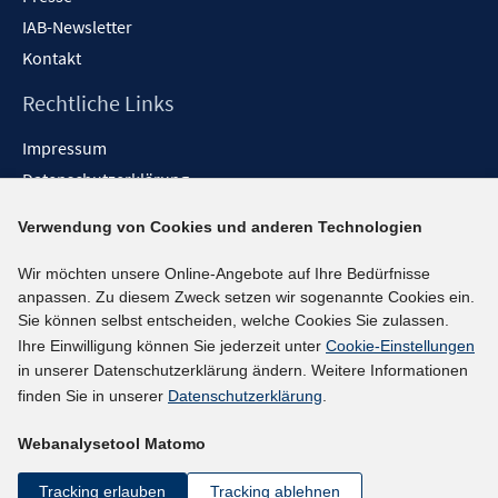
IAB-Newsletter
Kontakt
Rechtliche Links
Impressum
Datenschutzerklärung
Erklärung zur Barrierefreiheit
Verwendung von Cookies und anderen Technologien
Barrieren melden
Wir möchten unsere Online-Angebote auf Ihre Bedürfnisse
Social-Media-Kanäle
anpassen. Zu diesem Zweck setzen wir sogenannte Cookies ein.
Sie können selbst entscheiden, welche Cookies Sie zulassen.
BlueSky
Ihre Einwilligung können Sie jederzeit unter
Cookie-Einstellungen
YouTube
in unserer Datenschutzerklärung ändern. Weitere Informationen
LinkedIn
finden Sie in unserer
Datenschutzerklärung
.
XING
Webanalysetool Matomo
kununu
Netiquette
Tracking erlauben
Tracking ablehnen