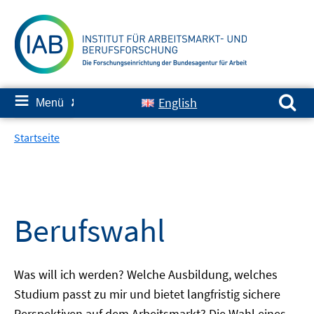
Springe
zum
Inhalt
Suchen nach:
≡
English
Menü
✘
Startseite
Berufswahl
Was will ich werden? Welche Ausbildung, welches
Studium passt zu mir und bietet langfristig sichere
Perspektiven auf dem Arbeitsmarkt? Die Wahl eines