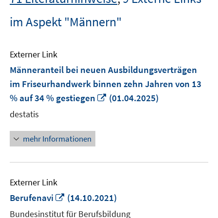
im Aspekt "Männern"
Externer Link
Männeranteil bei neuen Ausbildungsverträgen
im Friseurhandwerk binnen zehn Jahren von 13
In
% auf 34 % gestiegen
(01.04.2025)
neuem
destatis
Fenster
öffnen
mehr Informationen
Externer Link
In
Berufenavi
(14.10.2021)
neuem
Bundesinstitut für Berufsbildung