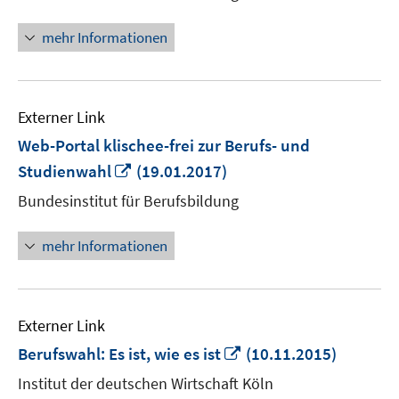
Fenster
öffnen
mehr Informationen
Externer Link
Web-Portal klischee-frei zur Berufs- und
In
Studienwahl
(19.01.2017)
neuem
Bundesinstitut für Berufsbildung
Fenster
öffnen
mehr Informationen
Externer Link
In
Berufswahl: Es ist, wie es ist
(10.11.2015)
neuem
Institut der deutschen Wirtschaft Köln
Fenster