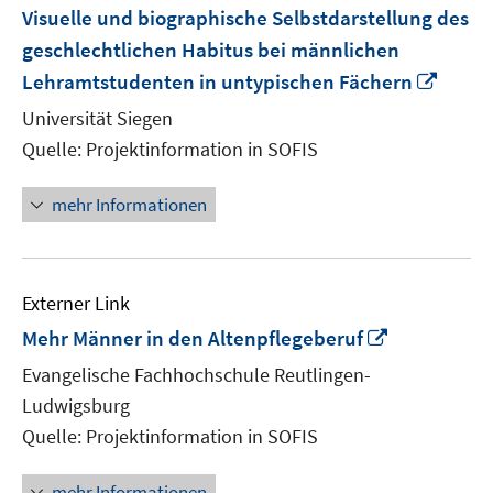
Visuelle und biographische Selbstdarstellung des
geschlechtlichen Habitus bei männlichen
In
Lehramtstudenten in untypischen Fächern
neue
Universität Siegen
Fenst
Quelle: Projektinformation in SOFIS
öffne
mehr Informationen
Externer Link
In
Mehr Männer in den Altenpflegeberuf
neuem
Evangelische Fachhochschule Reutlingen-
Fenster
Ludwigsburg
öffnen
Quelle: Projektinformation in SOFIS
mehr Informationen