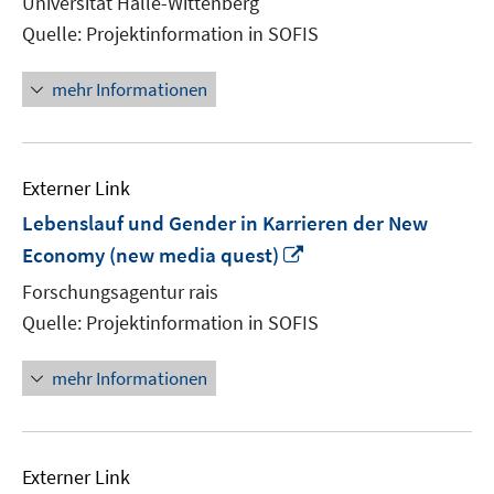
Universität Halle-Wittenberg
Fenster
Quelle: Projektinformation in SOFIS
öffnen
mehr Informationen
Externer Link
Lebenslauf und Gender in Karrieren der New
In
Economy (new media quest)
neuem
Forschungsagentur rais
Fenster
Quelle: Projektinformation in SOFIS
öffnen
mehr Informationen
Externer Link