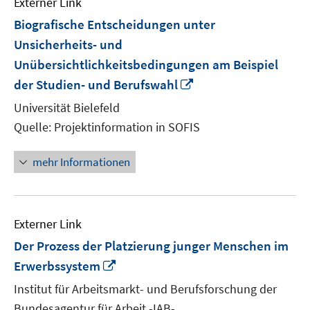
Externer Link
Biografische Entscheidungen unter
Unsicherheits- und
Unübersichtlichkeitsbedingungen am Beispiel
In
der Studien- und Berufswahl
neuem
Universität Bielefeld
Fenster
Quelle: Projektinformation in SOFIS
öffnen
mehr Informationen
Externer Link
Der Prozess der Platzierung junger Menschen im
In
Erwerbssystem
neuem
Institut für Arbeitsmarkt- und Berufsforschung der
Fenster
Bundesagentur für Arbeit -IAB-