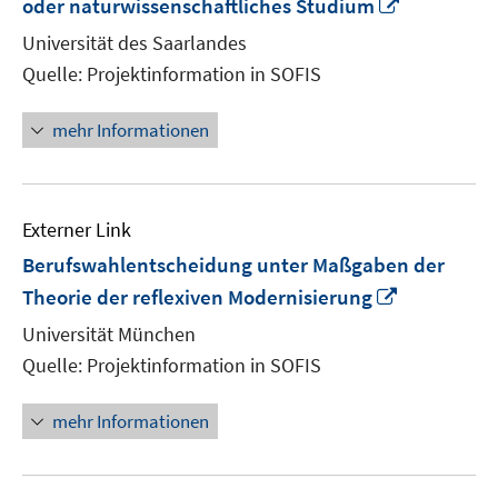
In
oder naturwissenschaftliches Studium
neuem
Universität des Saarlandes
Fenster
Quelle: Projektinformation in SOFIS
öffnen
mehr Informationen
Externer Link
Berufswahlentscheidung unter Maßgaben der
In
Theorie der reflexiven Modernisierung
neuem
Universität München
Fenster
Quelle: Projektinformation in SOFIS
öffnen
mehr Informationen