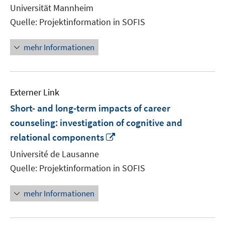
neuem
Universität Mannheim
Fenster
Quelle: Projektinformation in SOFIS
öffnen
mehr Informationen
Externer Link
Short- and long-term impacts of career
counseling: investigation of cognitive and
In
relational components
neuem
Université de Lausanne
Fenster
Quelle: Projektinformation in SOFIS
öffnen
mehr Informationen