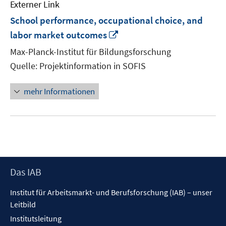
Externer Link
School performance, occupational choice, and
In
labor market outcomes
neuem
Max-Planck-Institut für Bildungsforschung
Fenster
Quelle: Projektinformation in SOFIS
öffnen
mehr Informationen
Footer
Das IAB
Inhalt
Institut für Arbeitsmarkt- und Berufsforschung (IAB) – unser
Leitbild
Institutsleitung