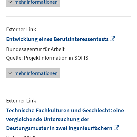
mehr Informationen
öffnen
Externer Link
In
Entwicklung eines Berufsinteressentests
neuem
Bundesagentur für Arbeit
Fenster
Quelle: Projektinformation in SOFIS
öffnen
mehr Informationen
Externer Link
Technische Fachkulturen und Geschlecht: eine
vergleichende Untersuchung der
In
Deutungsmuster in zwei Ingenieurfächern
neue