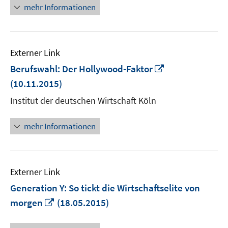
mehr Informationen
Externer Link
In
Berufswahl: Der Hollywood-Faktor
neuem
(10.11.2015)
Fenster
Institut der deutschen Wirtschaft Köln
öffnen
mehr Informationen
Externer Link
Generation Y: So tickt die Wirtschaftselite von
In
morgen
(18.05.2015)
neuem
Fenster