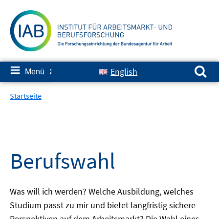
Springe
zum
Inhalt
Suchen nach:
≡
English
Menü
✘
Startseite
Berufswahl
Was will ich werden? Welche Ausbildung, welches
Studium passt zu mir und bietet langfristig sichere
Perspektiven auf dem Arbeitsmarkt? Die Wahl eines