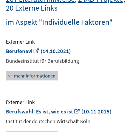
20 Externe Links
im Aspekt "Individuelle Faktoren"
Externer Link
In
Berufenavi
(14.10.2021)
neuem
Bundesinstitut für Berufsbildung
Fenster
öffnen
mehr Informationen
Externer Link
In
Berufswahl: Es ist, wie es ist
(10.11.2015)
neuem
Institut der deutschen Wirtschaft Köln
Fenster
öffnen