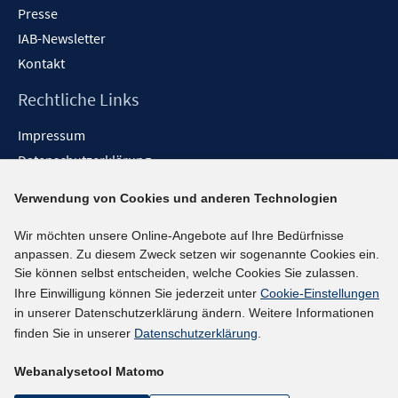
Presse
IAB-Newsletter
Kontakt
Rechtliche Links
Impressum
Datenschutzerklärung
Erklärung zur Barrierefreiheit
Verwendung von Cookies und anderen Technologien
Barrieren melden
Wir möchten unsere Online-Angebote auf Ihre Bedürfnisse
Social-Media-Kanäle
anpassen. Zu diesem Zweck setzen wir sogenannte Cookies ein.
Sie können selbst entscheiden, welche Cookies Sie zulassen.
BlueSky
Ihre Einwilligung können Sie jederzeit unter
Cookie-Einstellungen
YouTube
in unserer Datenschutzerklärung ändern. Weitere Informationen
LinkedIn
finden Sie in unserer
Datenschutzerklärung
.
XING
Webanalysetool Matomo
kununu