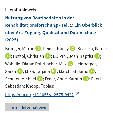
Literaturhinweis
Nutzung von Routinedaten in der
Rehabilitationsforschung - Teil 1: Ein Überblick
über Art, Zugang, Qualität und Datenschutz
(2025)
I
I
Brünger, Martin
;
Reims, Nancy
;
Brzoska, Patrick
n
n
I
I
I
;
Hetzel, Christian
;
Du Prel, Jean-Baptist
;
n
n
n
n
n
I
Wahidie, Diana;
Rohrbacher, Max
;
Leinberger,
e
e
n
n
n
n
I
I
I
Sarah
;
Mika, Tatjana
;
March, Stefanie
;
u
u
e
e
e
n
n
n
n
e
I
e
I
Schuler, Michael
;
Exner, Anne-Kathrin
;
Ellert,
u
u
u
e
n
n
n
m
n
m
n
Sebastian;
Knoop, Tobias;
e
e
e
u
e
e
e
F
n
F
n
m
m
m
e
I
https://doi.org/10.1055/a-2575-9422
u
u
u
e
e
e
e
F
F
F
m
n
e
e
e
n
u
n
u
e
e
e
F
n
mehr Informationen
m
m
m
s
e
s
e
n
n
n
e
e