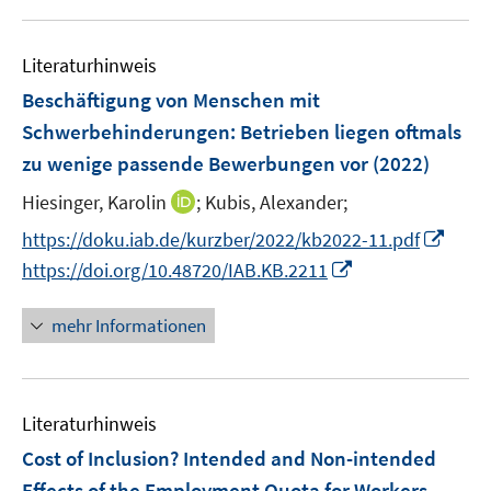
f
f
u
n
f
e
e
n
m
Literaturhinweis
n
e
F
Beschäftigung von Menschen mit
n
e
Schwerbehinderungen: Betrieben liegen oftmals
n
zu wenige passende Bewerbungen vor
(2022)
s
t
I
Hiesinger, Karolin
;
Kubis, Alexander;
e
n
I
https://doku.iab.de/kurzber/2022/kb2022-11.pdf
r
n
n
I
https://doi.org/10.48720/IAB.KB.2211
ö
e
n
n
f
u
e
n
f
mehr Informationen
e
u
e
n
m
e
u
e
F
m
e
n
e
F
Literaturhinweis
m
n
e
F
Cost of Inclusion? Intended and Non-intended
s
n
e
Effects of the Employment Quota for Workers
t