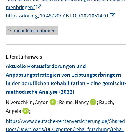
e
e
n
I
menbringen/
u
n
e
n
I
https://doi.org/10.48720/IAB.FOO.20220524.01
e
n
n
n
m
e
n
F
mehr Informationen
u
e
e
e
u
n
m
e
s
F
Literaturhinweis
m
t
e
F
e
Aktuelle Herausforderungen und
n
e
r
Anpassungsstrategien von Leistungserbringern
s
n
ö
in der beruflichen Rehabilitation – eine gemischt-
t
s
f
e
methodische Analyse
(2022)
t
f
r
e
n
I
I
Nivorozhkin, Anton
;
Reims, Nancy
;
Rauch,
ö
r
e
n
n
I
Angela
;
f
ö
n
n
n
n
f
f
https://www.deutsche-rentenversicherung.de/Shared
e
e
n
n
f
Docs/Downloads/DE/Experten/reha_forschung/reha_
u
u
e