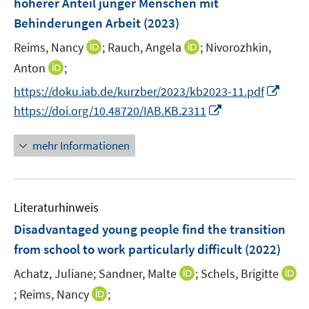
höherer Anteil junger Menschen mit
t
s
r
e
Behinderungen Arbeit
(2023)
t
ö
r
e
I
I
Reims, Nancy
;
Rauch, Angela
;
Nivorozhkin,
f
ö
r
n
n
f
I
Anton
;
f
ö
n
n
n
n
f
I
f
https://doku.iab.de/kurzber/2023/kb2023-11.pdf
e
e
e
n
n
n
f
I
https://doi.org/10.48720/IAB.KB.2311
u
u
n
e
e
n
n
n
e
e
u
n
e
e
n
mehr Informationen
m
m
e
u
n
e
F
F
m
e
u
e
e
F
m
e
n
n
e
F
Literaturhinweis
m
s
s
n
e
F
Disadvantaged young people find the transition
t
t
s
n
e
e
e
from school to work particularly difficult
(2022)
t
s
n
r
r
e
t
I
Achatz, Juliane;
Sandner, Malte
;
Schels, Brigitte
s
ö
ö
r
e
n
t
I
I
;
Reims, Nancy
;
f
f
ö
r
n
e