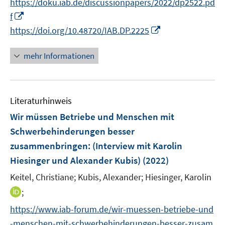
https://doku.iab.de/discussionpapers/2022/dp2522.pd
ö
r
n
n
I
f
f
ö
e
e
n
I
f
https://doi.org/10.48720/IAB.DP.2225
f
u
n
n
n
n
f
e
e
n
e
n
mehr Informationen
m
u
e
n
e
F
e
u
n
e
m
e
n
F
Literaturhinweis
m
s
e
F
Wir müssen Betriebe und Menschen mit
t
n
e
e
Schwerbehinderungen besser
s
n
r
zusammenbringen
:
(Interview mit Karolin
t
s
ö
e
Hiesinger und Alexander Kubis)
(2022)
t
f
r
e
Keitel, Christiane;
Kubis, Alexander;
Hiesinger, Karolin
f
ö
r
n
I
;
f
ö
e
n
f
https://www.iab-forum.de/wir-muessen-betriebe-und
f
n
n
n
f
-menschen-mit-schwerbehinderungen-besser-zusam