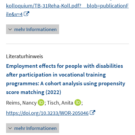
e
n
e
e
kolloquium/TB-31Reha-Koll.pdf?__blob=publicationF
u
n
e
m
m
I
ile&v=4
e
n
F
F
n
m
e
e
n
F
mehr Informationen
n
n
e
e
s
s
u
n
t
t
e
s
e
e
Literaturhinweis
m
t
r
r
F
e
Employment effects for people with disabilities
ö
ö
e
r
after participation in vocational training
f
f
n
ö
programmes: A cohort analysis using propensity
f
f
s
f
score matching
(2022)
n
n
t
f
e
e
e
n
I
I
Reims, Nancy
;
Tisch, Anita
;
n
n
r
e
n
n
I
https://doi.org/10.3233/WOR-205046
ö
n
n
n
n
f
e
e
n
mehr Informationen
f
u
u
e