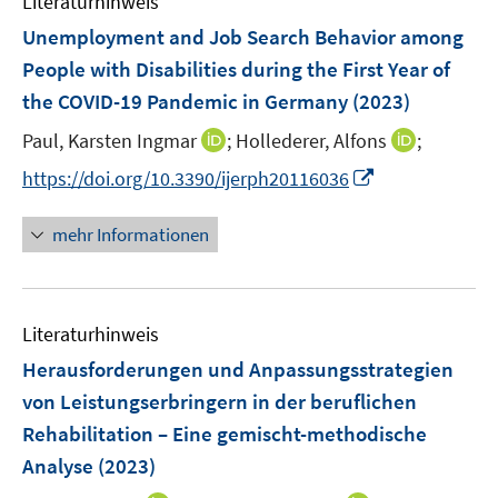
Literaturhinweis
m
n
n
e
F
Unemployment and Job Search Behavior among
s
s
n
e
t
t
People with Disabilities during the First Year of
s
n
e
e
the COVID-19 Pandemic in Germany
t
(2023)
s
r
r
e
t
I
I
Paul, Karsten Ingmar
;
Hollederer, Alfons
;
ö
ö
r
e
n
n
f
f
I
https://doi.org/10.3390/ijerph20116036
ö
r
n
n
f
f
n
f
ö
e
e
n
n
n
f
mehr Informationen
f
u
u
e
e
e
n
f
e
e
n
n
u
e
n
m
m
e
n
e
F
F
Literaturhinweis
m
n
e
e
F
Herausforderungen und Anpassungsstrategien
n
n
e
von Leistungserbringern in der beruflichen
s
s
n
Rehabilitation – Eine gemischt-methodische
t
t
s
e
e
Analyse
(2023)
t
r
r
e