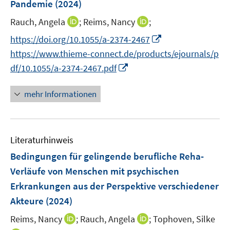
Pandemie
(2024)
s
s
n
t
t
I
I
Rauch, Angela
;
Reims, Nancy
;
s
e
e
n
n
t
I
https://doi.org/10.1055/a-2374-2467
r
r
n
n
e
n
https://www.thieme-connect.de/products/ejournals/p
ö
ö
e
e
r
n
I
f
f
df/10.1055/a-2374-2467.pdf
u
u
ö
e
n
f
f
e
e
f
u
n
n
n
mehr Informationen
m
m
f
e
e
e
e
F
F
n
m
u
n
n
e
e
e
F
e
n
n
n
e
Literaturhinweis
m
s
s
n
F
Bedingungen für gelingende berufliche Reha-
t
t
s
e
e
e
Verläufe von Menschen mit psychischen
t
n
r
r
Erkrankungen aus der Perspektive verschiedener
e
s
ö
ö
r
Akteure
(2024)
t
f
f
ö
e
I
f
f
I
Reims, Nancy
;
Rauch, Angela
;
Tophoven, Silke
f
r