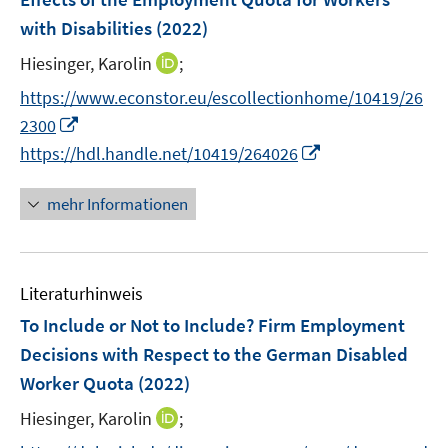
s
n
e
with Disabilities
(2022)
t
s
r
e
t
I
Hiesinger, Karolin
;
ö
r
e
n
f
https://www.econstor.eu/escollectionhome/10419/26
ö
r
n
f
I
2300
f
ö
e
n
n
I
f
https://hdl.handle.net/10419/264026
f
u
e
n
n
n
f
e
n
e
n
e
n
mehr Informationen
m
u
e
n
e
F
e
u
n
e
m
e
n
F
Literaturhinweis
m
s
e
F
To Include or Not to Include? Firm Employment
t
n
e
e
Decisions with Respect to the German Disabled
s
n
r
Worker Quota
(2022)
t
s
ö
e
t
I
Hiesinger, Karolin
;
f
r
e
n
f