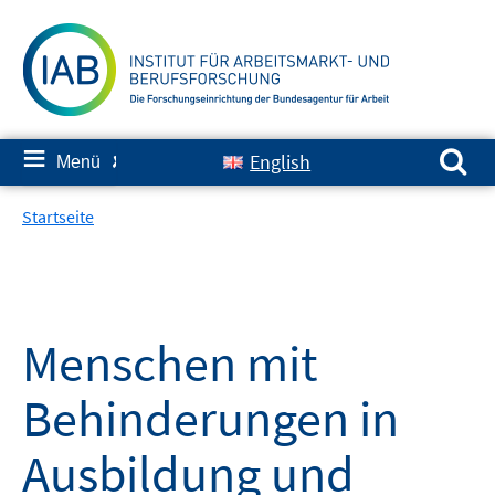
Springe
zum
Inhalt
Suchen nach:
≡
English
Menü
✘
Startseite
Menschen mit
Behinderungen in
Ausbildung und