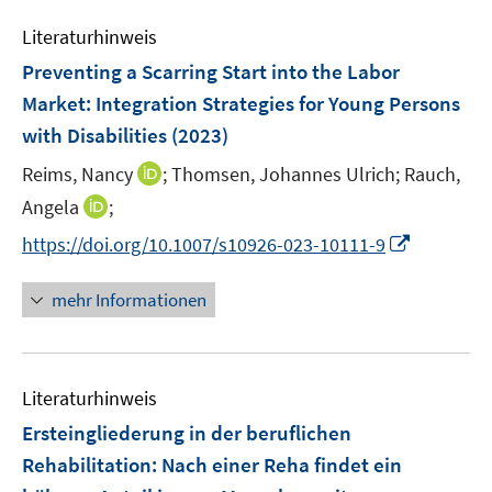
f
e
n
n
e
n
m
Literaturhinweis
n
e
F
Preventing a Scarring Start into the Labor
n
e
Market: Integration Strategies for Young Persons
n
with Disabilities
(2023)
s
t
I
Reims, Nancy
;
Thomsen, Johannes Ulrich;
Rauch,
e
n
I
Angela
;
r
n
n
I
https://doi.org/10.1007/s10926-023-10111-9
ö
e
n
n
f
u
e
n
f
mehr Informationen
e
u
e
n
m
e
u
e
F
m
e
n
e
F
Literaturhinweis
m
n
e
F
Ersteingliederung in der beruflichen
s
n
e
t
Rehabilitation: Nach einer Reha findet ein
s
n
e