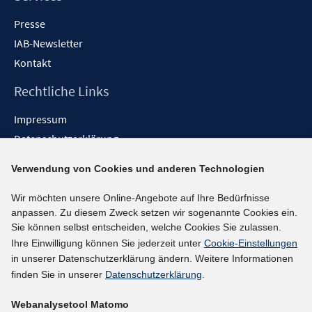
Presse
IAB-Newsletter
Kontakt
Rechtliche Links
Impressum
Datenschutzerklärung
Erklärung zur Barrierefreiheit
Verwendung von Cookies und anderen Technologien
Barrieren melden
Wir möchten unsere Online-Angebote auf Ihre Bedürfnisse
Social-Media-Kanäle
anpassen. Zu diesem Zweck setzen wir sogenannte Cookies ein.
Sie können selbst entscheiden, welche Cookies Sie zulassen.
BlueSky
Ihre Einwilligung können Sie jederzeit unter
Cookie-Einstellungen
YouTube
in unserer Datenschutzerklärung ändern. Weitere Informationen
LinkedIn
finden Sie in unserer
Datenschutzerklärung
.
XING
Webanalysetool Matomo