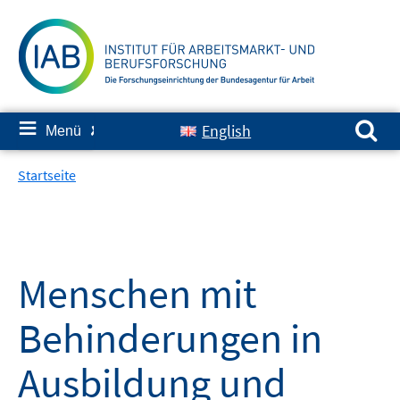
Springe
zum
Inhalt
Suchen nach:
≡
English
Menü
✘
Startseite
Menschen mit
Behinderungen in
Ausbildung und