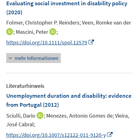
Evaluating social investment in disability policy
(2020)
Folmer, Christopher P. Reinders;
Veen, Romke van der
I
I
;
Mascini, Peter
;
n
n
I
https://doi.org/10.1111/spol.12579
n
n
n
e
e
n
mehr Informationen
u
u
e
e
e
u
m
m
e
F
F
Literaturhinweis
m
e
e
F
Unemployment duration and disability
:
evidence
n
n
e
from Portugal
(2012)
s
s
n
t
t
I
Sciulli, Dario
;
Menezes, Antonio Gomes de;
Vieira,
s
e
e
n
t
José Cabral;
r
r
n
e
I
https://doi.org/10.1007/s12122-011-9120-y
ö
ö
e
r