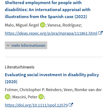
Sheltered employment for people with
disabilities: An international appraisal with
illustrations from the Spanish case
(2022)
I
Malo, Miguel Ángel
;
Vanesa, Rodríguez;
n
I
https://ideas.repec.org/p/pra/mprapa/111861.html
n
n
e
n
mehr Informationen
u
e
e
u
m
e
F
Literaturhinweis
m
e
F
Evaluating social investment in disability policy
n
e
(2020)
s
n
t
Folmer, Christopher P. Reinders;
Veen, Romke van der
s
e
t
I
I
;
Mascini, Peter
;
r
e
n
n
I
https://doi.org/10.1111/spol.12579
ö
r