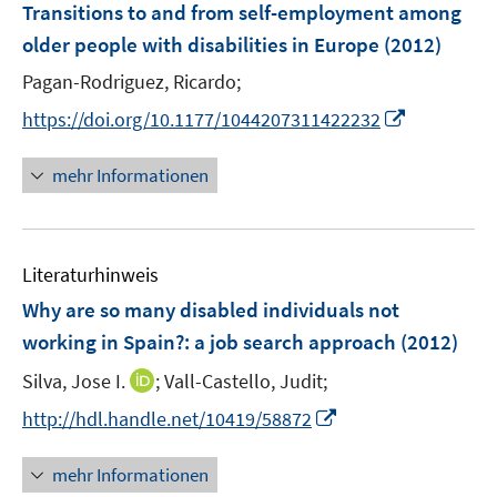
F
Transitions to and from self-employment among
s
n
e
t
older people with disabilities in Europe
(2012)
s
n
e
t
Pagan-Rodriguez, Ricardo;
s
r
e
t
I
https://doi.org/10.1177/1044207311422232
ö
r
e
n
f
ö
r
n
mehr Informationen
f
f
ö
e
n
f
f
u
e
n
f
e
n
e
n
Literaturhinweis
m
n
e
F
Why are so many disabled individuals not
n
e
working in Spain?
:
a job search approach
(2012)
n
I
Silva, Jose I.
;
Vall-Castello, Judit;
s
n
t
I
http://hdl.handle.net/10419/58872
n
e
n
e
r
n
mehr Informationen
u
ö
e