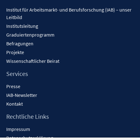
t
t
Inhalt
s
Institut für Arbeitsmarkt- und Berufsforschung (IAB) – unser
e
e
t
Leitbild
r
r
e
ö
ö
Institutsleitung
r
f
f
Graduiertenprogramm
ö
f
f
f
Befragungen
n
n
f
Projekte
e
e
n
Wissenschaftlicher Beirat
n
n
e
n
Services
Presse
IAB-Newsletter
Kontakt
Rechtliche Links
Impressum
Datenschutzerklärung