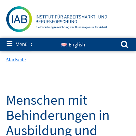
Springe
zum
Inhalt
Suchen nach:
≡
English
Menü
✘
Startseite
Menschen mit
Behinderungen in
Ausbildung und