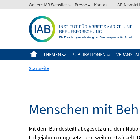
Springe
Weitere IAB Websites
Presse
Kontakt
IAB-Newslet
zum
Inhalt
THEMEN
PUBLIKATIONEN
VERANSTA
Startseite
Menschen mit Behi
Mit dem Bundesteilhabegesetz und dem Nation
Folgejahren umgesetzt und weiterentwickelt. D