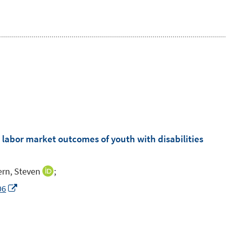
 labor market outcomes of youth with disabilities
ern, Steven
;
I
n
I
06
n
n
e
n