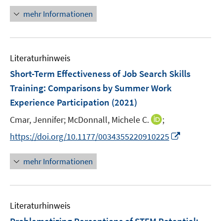
f
u
e
n
n
mehr Informationen
f
e
n
e
e
n
m
u
n
e
F
e
n
e
Literaturhinweis
m
n
F
Short-Term Effectiveness of Job Search Skills
s
e
Training: Comparisons by Summer Work
t
n
e
Experience Participation
(2021)
s
r
t
I
Cmar, Jennifer;
McDonnall, Michele C.
;
ö
e
n
I
f
https://doi.org/10.1177/0034355220910225
r
n
n
f
ö
e
n
n
mehr Informationen
f
u
e
e
f
e
u
n
n
m
e
e
F
Literaturhinweis
m
n
e
F