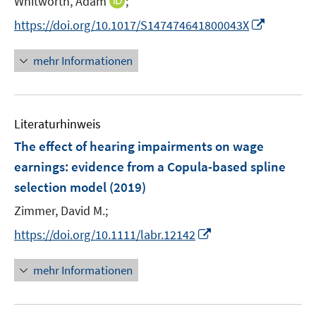
I
Whitworth, Adam
;
f
ö
n
f
I
https://doi.org/10.1017/S147474641800043X
f
n
n
n
f
e
e
n
n
mehr Informationen
u
n
e
e
e
u
n
m
e
F
Literaturhinweis
m
e
F
The effect of hearing impairments on wage
n
e
earnings
:
evidence from a Copula-based spline
s
n
selection model
(2019)
t
s
e
t
Zimmer, David M.;
r
e
I
https://doi.org/10.1111/labr.12142
ö
r
n
f
ö
n
mehr Informationen
f
f
e
n
f
u
e
n