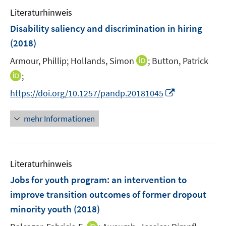
e
n
e
Literaturhinweis
m
n
F
Disability saliency and discrimination in hiring
e
(2018)
n
I
Armour, Phillip;
Hollands, Simon
;
Button, Patrick
s
n
t
I
;
n
e
n
I
https://doi.org/10.1257/pandp.20181045
e
r
n
n
u
ö
e
n
mehr Informationen
e
f
u
e
m
f
e
u
F
n
m
e
e
e
F
Literaturhinweis
m
n
n
e
F
Jobs for youth program
:
an intervention to
s
n
e
t
improve transition outcomes of former dropout
s
n
e
minority youth
t
(2018)
s
r
e
t