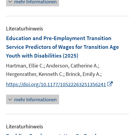
mehr Informationen
f
e
f
n
n
e
e
e
n
m
f
n
u
n
e
F
n
e
n
e
e
Literaturhinweis
m
n
n
F
Education and Pre-Employment Transition
s
e
Service Predictors of Wages for Transition Age
t
n
e
Youth with Disabilities
(2025)
s
r
t
Hartman, Ellie C.;
Anderson, Catherine A.;
ö
e
Hergenrather, Kenneth C.;
Brinck, Emily A.;
f
r
f
I
https://doi.org/10.1177/10522263251356241
ö
n
n
f
e
n
mehr Informationen
f
n
e
n
u
e
e
n
Literaturhinweis
m
F