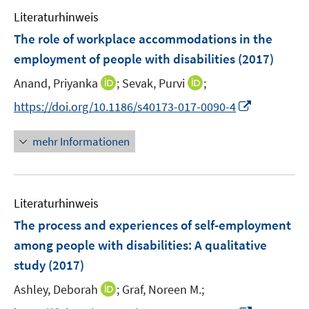
e
n
e
F
Literaturhinweis
m
n
e
F
The role of workplace accommodations in the
n
e
employment of people with disabilities
(2017)
s
n
t
I
I
Anand, Priyanka
;
Sevak, Purvi
;
s
e
n
n
t
I
https://doi.org/10.1186/s40173-017-0090-4
r
n
n
e
n
ö
e
e
r
n
mehr Informationen
f
u
u
ö
e
f
e
e
f
u
n
m
m
f
e
e
F
F
n
Literaturhinweis
m
n
e
e
e
F
The process and experiences of self-employment
n
n
n
e
among people with disabilities
:
A qualitative
s
s
n
study
(2017)
t
t
s
e
e
t
I
Ashley, Deborah
;
Graf, Noreen M.;
r
r
e
n