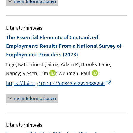
mehr Informationen
u
ö
e
e
f
u
m
f
e
F
n
Literaturhinweis
m
e
e
F
The Essential Elements of Customized
n
n
e
Employment: Results From a National Survey of
s
n
Employment Providers
t
(2023)
s
e
t
Inge, Katherine J.;
Sima, Adam P.;
Brooks-Lane,
r
e
I
I
Nancy;
Riesen, Tim
;
Wehman, Paul
;
ö
r
n
n
I
f
https://doi.org/10.1177/00343552221088256
ö
n
n
n
f
f
e
e
n
n
mehr Informationen
f
u
u
e
e
n
e
e
u
n
e
m
m
e
n
F
F
Literaturhinweis
m
e
e
F