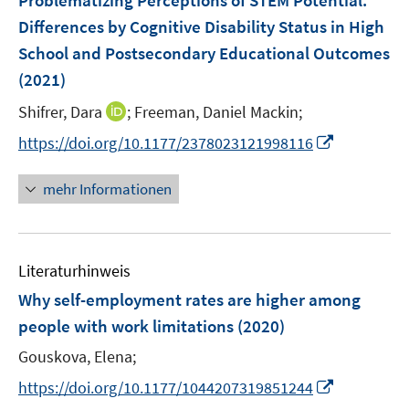
Problematizing Perceptions of STEM Potential:
n
e
Differences by Cognitive Disability Status in High
s
n
School and Postsecondary Educational Outcomes
t
s
e
(2021)
t
r
e
I
Shifrer, Dara
;
Freeman, Daniel Mackin;
ö
r
n
f
I
https://doi.org/10.1177/2378023121998116
ö
n
f
n
f
e
n
n
mehr Informationen
f
u
e
e
n
e
n
u
e
m
e
n
F
Literaturhinweis
m
e
F
Why self-employment rates are higher among
n
e
people with work limitations
(2020)
s
n
t
Gouskova, Elena;
s
e
t
I
https://doi.org/10.1177/1044207319851244
r
e
n