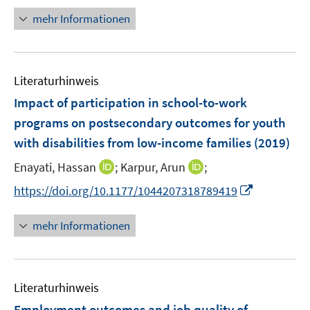
ö
r
n
mehr Informationen
f
ö
e
f
f
u
n
f
e
e
n
Literaturhinweis
m
n
e
F
Impact of participation in school-to-work
n
e
programs on postsecondary outcomes for youth
n
with disabilities from low-income families
(2019)
s
t
I
I
Enayati, Hassan
;
Karpur, Arun
;
e
n
n
I
https://doi.org/10.1177/1044207318789419
r
n
n
n
ö
e
e
n
mehr Informationen
f
u
u
e
f
e
e
u
n
m
m
e
e
F
F
Literaturhinweis
m
n
e
e
F
Employment outcomes and job quality of