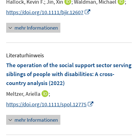
t
I
I
Hallock, Kevin F.;
Jin, Xin
;
Waldman, Michael
;
r
e
n
n
I
https://doi.org/10.1111/bjir.12607
ö
r
n
n
n
f
ö
e
e
n
f
mehr Informationen
f
u
u
e
n
f
e
e
u
e
n
m
m
e
n
e
F
F
Literaturhinweis
m
n
e
e
F
The operation of the social support sector serving
n
n
e
siblings of people with disabilities: A cross-
s
s
n
country analysis
(2022)
t
t
s
e
e
t
I
Meltzer, Ariella
;
r
r
e
n
I
https://doi.org/10.1111/spol.12775
ö
ö
r
n
n
f
f
ö
e
n
f
f
mehr Informationen
f
u
e
n
n
f
e
u
e
e
n
m