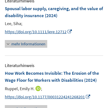
Literaturhinweis
m
n
e
e
F
Spousal labor supply, caregiving, and the value of
s
n
n
e
t
disability insurance
(2024)
s
s
n
e
t
t
Lee, Siha;
s
r
e
e
t
I
https://doi.org/10.1111/iere.12712
ö
r
r
e
n
f
ö
ö
r
n
mehr Informationen
f
f
f
ö
e
n
f
f
f
u
e
n
n
f
e
n
e
e
n
Literaturhinweis
m
n
n
e
F
How Work Becomes Invisible: The Erosion of the
n
e
Wage Floor for Workers with Disabilities
(2024)
n
I
Ruppel, Emily H.
;
s
n
t
I
https://doi.org/10.1177/00031224241268201
n
e
n
e
r
n