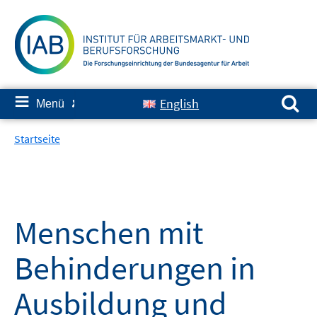
Springe
zum
Inhalt
Suchen nach:
≡
English
Menü
✘
Startseite
Menschen mit
Behinderungen in
Ausbildung und