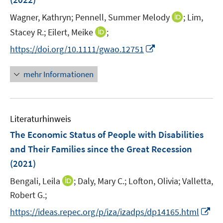
s
r
t
I
Wagner, Kathryn;
Pennell, Summer Melody
;
Lim,
ö
e
n
I
Stacey R.;
Eilert, Meike
;
f
r
n
n
f
I
https://doi.org/10.1111/gwao.12751
ö
e
n
n
n
f
u
e
e
n
mehr Informationen
f
e
u
n
e
n
m
e
u
e
F
m
e
n
e
F
Literaturhinweis
m
n
e
F
The Economic Status of People with Disabilities
s
n
e
t
and Their Families since the Great Recession
s
n
e
(2021)
t
s
r
e
t
I
Bengali, Leila
;
Daly, Mary C.;
Lofton, Olivia;
Valletta,
ö
r
e
n
Robert G.;
f
ö
r
n
f
I
f
https://ideas.repec.org/p/iza/izadps/dp14165.html
ö
e
n
n
f