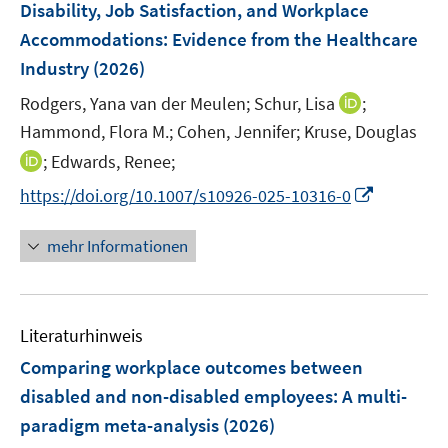
Disability, Job Satisfaction, and Workplace
Accommodations: Evidence from the Healthcare
Industry
(2026)
I
Rodgers, Yana van der Meulen;
Schur, Lisa
;
n
Hammond, Flora M.;
Cohen, Jennifer;
Kruse, Douglas
n
I
;
Edwards, Renee;
e
n
I
https://doi.org/10.1007/s10926-025-10316-0
u
n
n
e
e
n
mehr Informationen
m
u
e
F
e
u
e
m
e
n
F
Literaturhinweis
m
s
e
F
Comparing workplace outcomes between
t
n
e
e
disabled and non-disabled employees: A multi-
s
n
r
paradigm meta-analysis
t
(2026)
s
ö