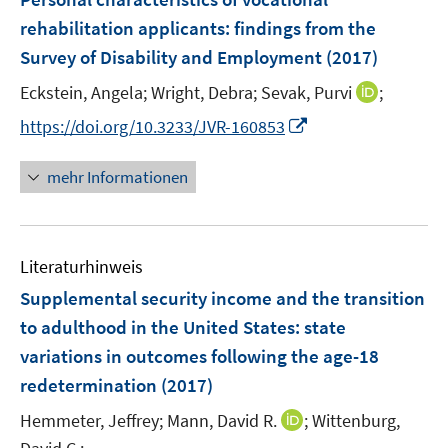
n
n
e
rehabilitation applicants
:
findings from the
s
n
Survey of Disability and Employment
(2017)
t
s
e
t
I
Eckstein, Angela;
Wright, Debra;
Sevak, Purvi
;
r
e
n
I
https://doi.org/10.3233/JVR-160853
ö
r
n
n
f
ö
e
n
f
mehr Informationen
f
u
e
n
f
e
u
e
n
m
e
n
e
F
Literaturhinweis
m
n
e
F
Supplemental security income and the transition
n
e
to adulthood in the United States
:
state
s
n
variations in outcomes following the age-18
t
s
e
redetermination
(2017)
t
r
e
I
Hemmeter, Jeffrey;
Mann, David R.
;
Wittenburg,
ö
r
n