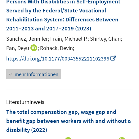
Persons With Disabilities in Self-Employment
n
n
e
Served by the Federal/State Vocational
s
s
n
Rehabilitation System: Differences Between
t
t
s
e
e
2011–2013 and 2017–2019
(2023)
t
r
r
e
Sanchez, Jennifer;
Frain, Michael P.;
Shirley, Ghari;
ö
ö
r
I
Pan, Deyu
;
Rohack, Devin;
f
f
ö
n
f
f
I
https://doi.org/10.1177/00343552221102396
f
n
n
n
n
f
e
e
e
n
n
mehr Informationen
u
n
n
e
e
e
u
n
m
e
F
Literaturhinweis
m
e
F
The total compensation gap, wage gap and
n
e
benefit gap between workers with and without a
s
n
disability
(2022)
t
s
e