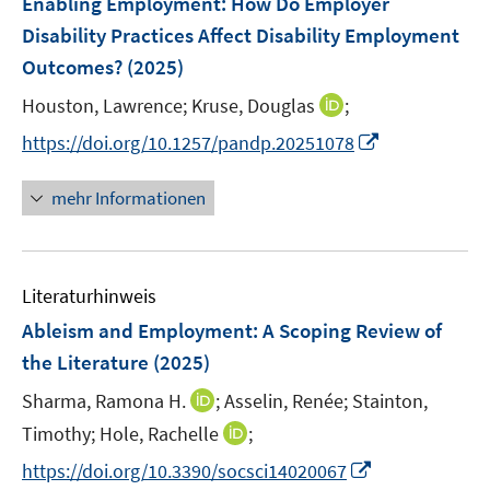
Enabling Employment: How Do Employer
e
Disability Practices Affect Disability Employment
n
Outcomes?
(2025)
s
t
I
Houston, Lawrence;
Kruse, Douglas
;
e
n
I
https://doi.org/10.1257/pandp.20251078
r
n
n
ö
e
n
mehr Informationen
f
u
e
f
e
u
n
m
e
e
F
Literaturhinweis
m
n
e
F
Ableism and Employment: A Scoping Review of
n
e
the Literature
(2025)
s
n
t
I
Sharma, Ramona H.
;
Asselin, Renée;
Stainton,
s
e
n
t
I
Timothy;
Hole, Rachelle
;
r
n
e
n
I
https://doi.org/10.3390/socsci14020067
ö
e
r
n