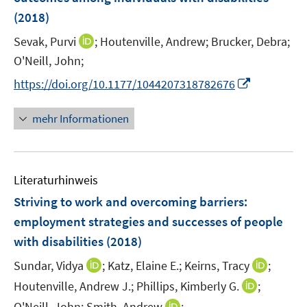
n
e
e
e
(2018)
s
r
r
r
t
I
Sevak, Purvi
;
Houtenville, Andrew;
Brucker, Debra;
ö
ö
ö
e
n
O'Neill, John;
f
f
f
r
n
f
f
f
I
https://doi.org/10.1177/1044207318782676
ö
e
n
n
n
n
f
u
e
e
e
n
mehr Informationen
f
e
n
n
n
e
n
m
u
e
F
e
n
e
Literaturhinweis
m
n
F
Striving to work and overcoming barriers
:
s
e
employment strategies and successes of people
t
n
e
with disabilities
(2018)
s
r
t
I
I
Sundar, Vidya
;
Katz, Elaine E.;
Keirns, Tracy
;
ö
e
n
n
I
Houtenville, Andrew J.;
Phillips, Kimberly G.
;
f
r
n
n
n
f
I
O'Neill, John;
Smith, Andrew
;