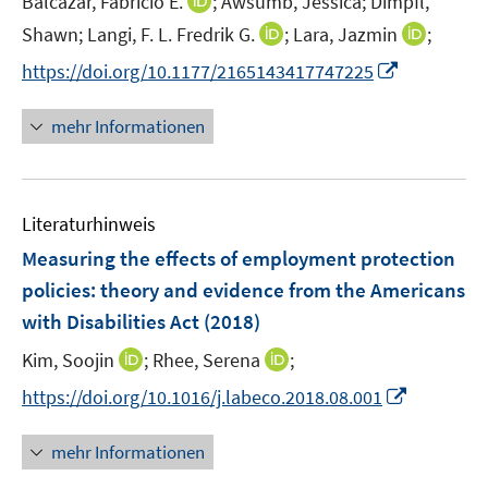
I
Balcazar, Fabricio E.
;
Awsumb, Jessica;
Dimpfl,
ö
r
e
n
I
I
Shawn;
Langi, F. L. Fredrik G.
;
Lara, Jazmin
f
;
ö
r
n
n
n
f
f
I
https://doi.org/10.1177/2165143417747225
ö
e
n
n
n
f
n
f
u
e
e
e
n
n
mehr Informationen
f
e
u
u
n
e
e
n
m
e
e
n
u
e
F
m
m
e
n
e
F
F
Literaturhinweis
m
n
e
e
F
Measuring the effects of employment protection
s
n
n
e
t
policies
:
theory and evidence from the Americans
s
s
n
e
with Disabilities Act
(2018)
t
t
s
r
e
e
t
I
I
Kim, Soojin
;
Rhee, Serena
;
ö
r
r
e
n
n
f
I
https://doi.org/10.1016/j.labeco.2018.08.001
ö
ö
r
n
n
f
n
f
f
ö
e
e
n
n
f
f
mehr Informationen
f
u
u
e
e
n
n
f