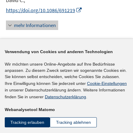
David C.;
f
ö
n
f
I
https://doi.org/10.1086/691219
f
e
n
n
f
u
e
n
n
mehr Informationen
e
n
e
e
m
u
n
F
e
e
Literaturhinweis
m
Verwendung von Cookies und anderen Technologien
n
F
Firm-level early intervention incentives: which
s
Wir möchten unsere Online-Angebote auf Ihre Bedürfnisse
e
recent employers of disability program entrants
t
anpassen. Zu diesem Zweck setzen wir sogenannte Cookies ein.
n
e
Sie können selbst entscheiden, welche Cookies Sie zulassen.
would pay more?
(2017)
s
r
Ihre Einwilligung können Sie jederzeit unter
Cookie-Einstellungen
t
I
I
Stapleton, David C.
;
Mann, David R.
;
Singh,
in unserer Datenschutzerklärung ändern. Weitere Informationen
ö
e
n
n
I
Pragya
;
Song, Jae;
finden Sie in unserer
Datenschutzerklärung
.
f
r
n
n
n
f
I
https://doi.org/10.1177/1044207317729126
ö
e
e
Webanalysetool Matomo
n
n
n
f
u
u
e
e
n
mehr Informationen
Tracking erlauben
Tracking ablehnen
f
e
e
u
n
e
n
m
m