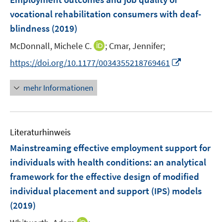
n
n
e
vocational rehabilitation consumers with deaf-
s
s
n
blindness
(2019)
t
t
s
e
e
t
I
McDonnall, Michele C.
;
Cmar, Jennifer;
r
r
e
n
I
https://doi.org/10.1177/0034355218769461
ö
ö
r
n
n
f
f
ö
e
n
f
f
mehr Informationen
f
u
e
n
n
f
e
u
e
e
n
m
e
n
n
e
F
Literaturhinweis
m
n
e
F
Mainstreaming effective employment support for
n
e
individuals with health conditions
:
an analytical
s
n
framework for the effective design of modified
t
s
e
individual placement and support (IPS) models
t
r
e
(2019)
ö
r