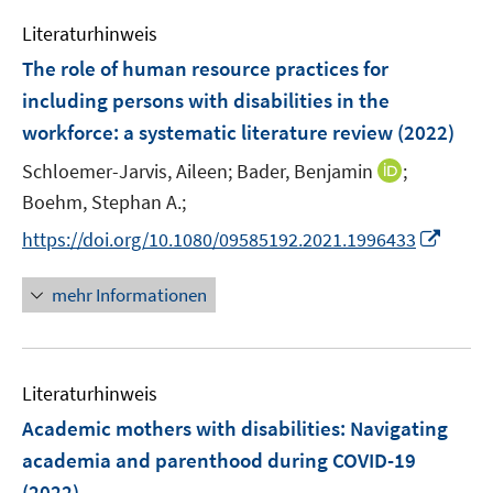
e
n
n
e
F
Literaturhinweis
m
n
e
F
The role of human resource practices for
n
e
including persons with disabilities in the
s
n
workforce: a systematic literature review
t
(2022)
s
e
t
I
Schloemer-Jarvis, Aileen;
Bader, Benjamin
;
r
e
n
Boehm, Stephan A.;
ö
r
n
I
f
https://doi.org/10.1080/09585192.2021.1996433
ö
e
n
f
f
u
n
n
mehr Informationen
f
e
e
e
n
m
u
n
e
F
e
n
e
Literaturhinweis
m
n
F
Academic mothers with disabilities: Navigating
s
e
academia and parenthood during COVID-19
t
n
e
(2022)