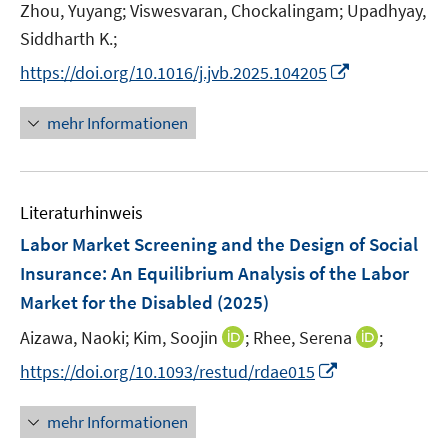
e
t
Zhou, Yuyang;
Viswesvaran, Chockalingam;
Upadhyay,
f
r
e
Siddharth K.;
f
ö
r
n
I
https://doi.org/10.1016/j.jvb.2025.104205
f
ö
e
n
f
f
n
n
n
mehr Informationen
f
e
e
n
u
n
e
e
n
Literaturhinweis
m
F
Labor Market Screening and the Design of Social
e
Insurance: An Equilibrium Analysis of the Labor
n
Market for the Disabled
(2025)
s
t
I
I
Aizawa, Naoki;
Kim, Soojin
;
Rhee, Serena
;
e
n
n
I
https://doi.org/10.1093/restud/rdae015
r
n
n
n
ö
e
e
n
mehr Informationen
f
u
u
e