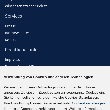
n
Wissenschaftlicher Beirat
Services
Presse
IAB-Newsletter
Kontakt
Rechtliche Links
Impressum
Datenschutzerklärung
Erklärung zur Barrierefreiheit
Verwendung von Cookies und anderen Technologien
Barrieren melden
Wir möchten unsere Online-Angebote auf Ihre Bedürfnisse
Social-Media-Kanäle
anpassen. Zu diesem Zweck setzen wir sogenannte Cookies ein.
Sie können selbst entscheiden, welche Cookies Sie zulassen.
BlueSky
Ihre Einwilligung können Sie jederzeit unter
Cookie-Einstellungen
YouTube
in unserer Datenschutzerklärung ändern. Weitere Informationen