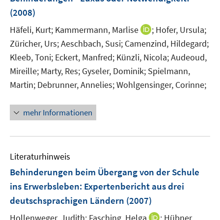
(2008)
I
Häfeli, Kurt;
Kammermann, Marlise
;
Hofer, Ursula;
n
Züricher, Urs;
Aeschbach, Susi;
Camenzind, Hildegard;
n
Kleeb, Toni;
Eckert, Manfred;
Künzli, Nicola;
Audeoud,
e
Mireille;
Marty, Res;
Gyseler, Dominik;
Spielmann,
u
Martin;
Debrunner, Annelies;
Wohlgensinger, Corinne;
e
m
F
mehr Informationen
e
n
s
Literaturhinweis
t
e
Behinderungen beim Übergang von der Schule
r
ins Erwerbsleben
:
Expertenbericht aus drei
ö
deutschsprachigen Ländern
(2007)
f
I
Hollenweger, Judith;
Fasching, Helga
f
;
Hübner,