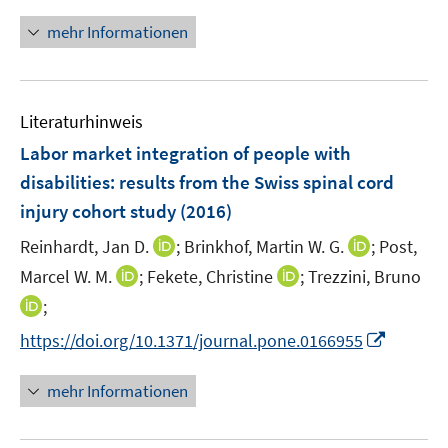
f
ö
mehr Informationen
f
f
n
f
e
n
n
e
Literaturhinweis
n
Labor market integration of people with
disabilities
:
results from the Swiss spinal cord
injury cohort study
(2016)
I
I
Reinhardt, Jan D.
;
Brinkhof, Martin W. G.
;
Post,
n
n
I
I
Marcel W. M.
;
Fekete, Christine
;
Trezzini, Bruno
n
n
n
n
I
;
e
e
n
n
n
I
https://doi.org/10.1371/journal.pone.0166955
u
u
e
e
n
n
e
e
u
u
e
n
m
m
mehr Informationen
e
e
u
e
F
F
m
m
e
u
e
e
F
F