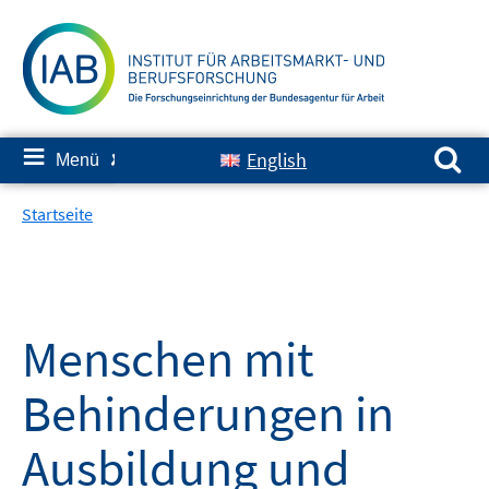
Springe
zum
Inhalt
Suchen nach:
≡
English
Menü
✘
Startseite
Menschen mit
Behinderungen in
Ausbildung und