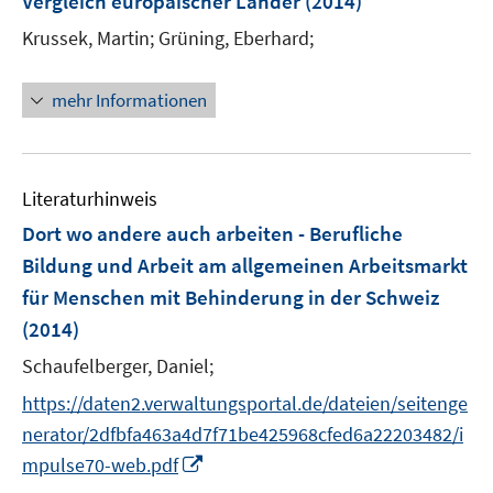
Vergleich europäischer Länder
(2014)
s
r
t
Krussek, Martin;
Grüning, Eberhard;
ö
e
f
r
mehr Informationen
f
ö
n
f
e
f
n
n
Literaturhinweis
e
Dort wo andere auch arbeiten - Berufliche
n
Bildung und Arbeit am allgemeinen Arbeitsmarkt
für Menschen mit Behinderung in der Schweiz
(2014)
Schaufelberger, Daniel;
https://daten2.verwaltungsportal.de/dateien/seitenge
nerator/2dfbfa463a4d7f71be425968cfed6a22203482/i
I
mpulse70-web.pdf
n