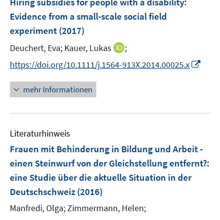
Hiring subsidies for people with a disability
:
s
s
s
e
Evidence from a small-scale social field
t
t
t
n
e
e
e
experiment
(2017)
s
r
r
r
t
I
Deuchert, Eva;
Kauer, Lukas
;
ö
ö
ö
e
n
I
f
f
f
https://doi.org/10.1111/j.1564-913X.2014.00025.x
r
n
n
f
f
f
ö
e
n
n
n
n
mehr Informationen
f
u
e
e
e
e
f
e
u
n
n
n
n
m
e
e
F
Literaturhinweis
m
n
e
F
Frauen mit Behinderung in Bildung und Arbeit -
n
e
einen Steinwurf von der Gleichstellung entfernt?
:
s
n
eine Studie über die aktuelle Situation in der
t
s
e
Deutschschweiz
(2016)
t
r
e
Manfredi, Olga;
Zimmermann, Helen;
ö
r