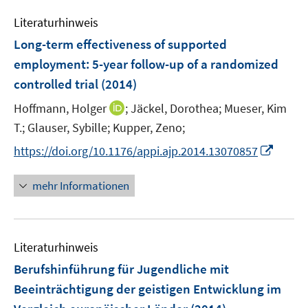
m
e
n
n
e
e
F
Literaturhinweis
m
s
s
n
n
e
F
t
t
Long-term effectiveness of supported
s
s
n
e
e
e
t
t
employment
:
5-year follow-up of a randomized
s
n
r
r
e
e
controlled trial
t
(2014)
s
ö
ö
r
r
e
t
I
Hoffmann, Holger
f
;
Jäckel, Dorothea;
Mueser, Kim
f
ö
ö
r
e
n
f
f
T.;
Glauser, Sybille;
Kupper, Zeno;
f
f
ö
r
n
n
n
f
f
I
f
https://doi.org/10.1176/appi.ajp.2014.13070857
ö
e
e
e
n
n
n
f
f
u
n
n
e
e
n
n
mehr Informationen
f
e
n
n
e
e
n
m
u
n
e
F
e
n
e
Literaturhinweis
m
n
F
Berufshinführung für Jugendliche mit
s
e
Beeinträchtigung der geistigen Entwicklung im
t
n
e