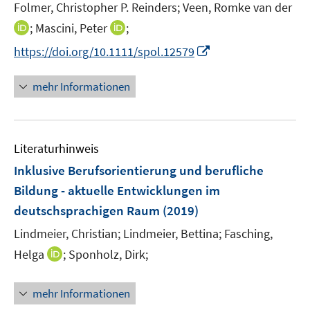
Folmer, Christopher P. Reinders;
Veen, Romke van der
s
t
I
I
;
Mascini, Peter
;
e
n
n
I
https://doi.org/10.1111/spol.12579
r
n
n
n
ö
e
e
n
mehr Informationen
f
u
u
e
f
e
e
u
n
m
m
e
e
F
F
Literaturhinweis
m
n
e
e
F
Inklusive Berufsorientierung und berufliche
n
n
e
Bildung - aktuelle Entwicklungen im
s
s
n
deutschsprachigen Raum
t
t
(2019)
s
e
e
t
Lindmeier, Christian;
Lindmeier, Bettina;
Fasching,
r
r
e
I
Helga
;
Sponholz, Dirk;
ö
ö
r
n
f
f
ö
n
f
f
mehr Informationen
f
e
n
n