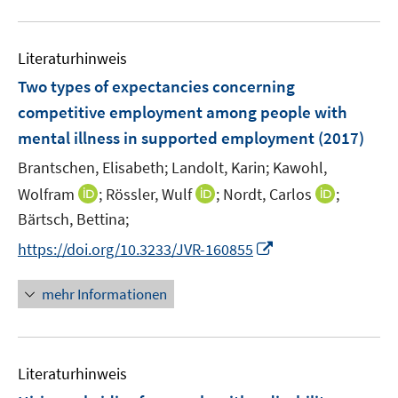
f
u
e
e
n
e
n
n
e
m
Literaturhinweis
n
F
Two types of expectancies concerning
e
competitive employment among people with
n
mental illness in supported employment
(2017)
s
t
Brantschen, Elisabeth;
Landolt, Karin;
Kawohl,
e
I
I
I
Wolfram
;
Rössler, Wulf
;
Nordt, Carlos
;
r
n
n
n
Bärtsch, Bettina;
ö
n
n
n
I
f
https://doi.org/10.3233/JVR-160855
e
e
e
n
f
u
u
u
n
n
mehr Informationen
e
e
e
e
e
m
m
m
u
n
F
F
F
e
e
e
e
Literaturhinweis
m
n
n
n
F