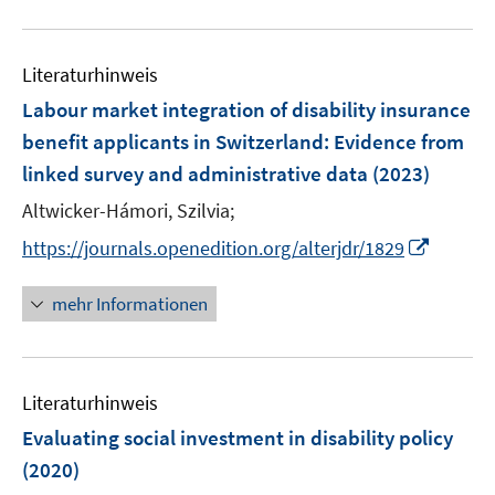
f
e
e
u
n
n
m
m
e
e
F
F
Literaturhinweis
m
n
e
e
F
Labour market integration of disability insurance
n
n
e
benefit applicants in Switzerland
:
Evidence from
s
s
n
linked survey and administrative data
t
t
(2023)
s
e
e
t
Altwicker-Hámori, Szilvia;
r
r
e
I
https://journals.openedition.org/alterjdr/1829
ö
ö
r
n
f
f
ö
n
mehr Informationen
f
f
f
e
n
n
f
u
e
e
n
e
n
n
e
Literaturhinweis
m
n
F
Evaluating social investment in disability policy
e
(2020)
n