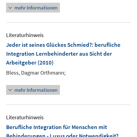
n
mehr Informationen
e
u
e
Literaturhinweis
m
F
Jeder ist seines Glückes Schmied?
:
berufliche
e
Integration Lernbehinderter aus Sicht der
n
Arbeitgeber
(2010)
s
t
Bless, Dagmar Orthmann;
e
r
mehr Informationen
ö
f
f
n
Literaturhinweis
e
Berufliche Integration für Menschen mit
n
Behinderungen - Luxus oder Notwendigkeit?