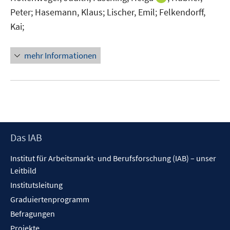
n
n
Peter;
Hasemann, Klaus;
Lischer, Emil;
Felkendorff,
n
e
Kai;
e
n
u
mehr Informationen
e
m
F
e
n
s
t
Footer
Das IAB
e
Inhalt
r
Institut für Arbeitsmarkt- und Berufsforschung (IAB) – unser
ö
Leitbild
f
Institutsleitung
f
Graduiertenprogramm
n
Befragungen
e
Projekte