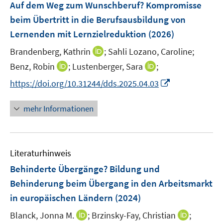
Auf dem Weg zum Wunschberuf? Kompromisse
beim Übertritt in die Berufsausbildung von
Lernenden mit Lernzielreduktion
(2026)
I
Brandenberg, Kathrin
;
Sahli Lozano, Caroline;
n
I
I
Benz, Robin
;
Lustenberger, Sara
;
n
n
n
I
https://doi.org/10.31244/dds.2025.04.03
e
n
n
n
u
e
e
n
mehr Informationen
e
u
u
e
m
e
e
u
F
m
m
e
e
F
F
Literaturhinweis
m
n
e
e
F
Behinderte Übergänge? Bildung und
s
n
n
e
t
Behinderung beim Übergang in den Arbeitsmarkt
s
s
n
e
in europäischen Ländern
t
(2024)
t
s
r
e
e
t
I
I
Blanck, Jonna M.
;
Brzinsky-Fay, Christian
;
ö
r
r