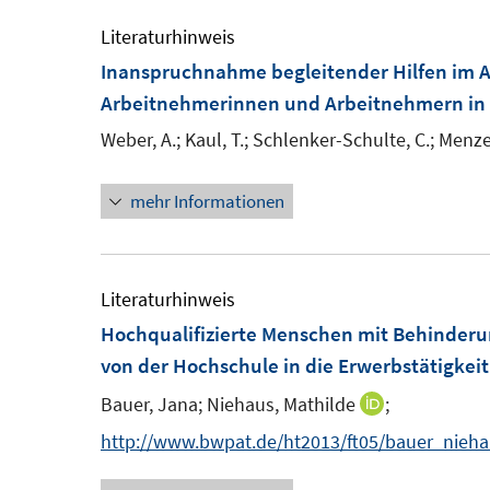
Literaturhinweis
Inanspruchnahme begleitender Hilfen im A
Arbeitnehmerinnen und Arbeitnehmern in 
Weber, A.;
Kaul, T.;
Schlenker-Schulte, C.;
Menzel
mehr Informationen
Literaturhinweis
Hochqualifizierte Menschen mit Behinder
von der Hochschule in die Erwerbstätigkeit
Bauer, Jana;
Niehaus, Mathilde
;
I
n
http://www.bwpat.de/ht2013/ft05/bauer_nieha
n