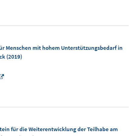
für Menschen mit hohem Unterstützungsbedarf in
ick
(2019)
I
n
n
e
u
e
m
tein für die Weiterentwicklung der Teilhabe am