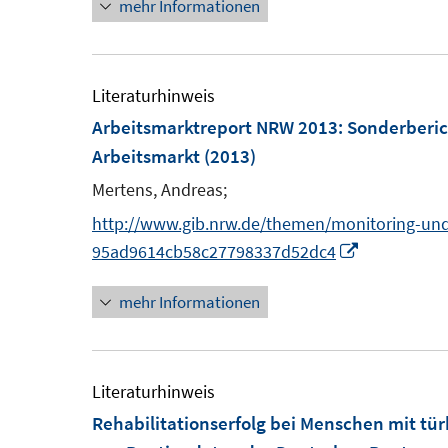
mehr Informationen
e
u
e
m
Literaturhinweis
F
Arbeitsmarktreport NRW 2013
:
Sonderberic
e
Arbeitsmarkt
(2013)
n
Mertens, Andreas;
s
http://www.gib.nrw.de/themen/monitoring-und
t
I
95ad9614cb58c27798337d52dc4
e
n
r
mehr Informationen
n
ö
e
f
u
f
e
Literaturhinweis
n
m
Rehabilitationserfolg bei Menschen mit tü
e
F