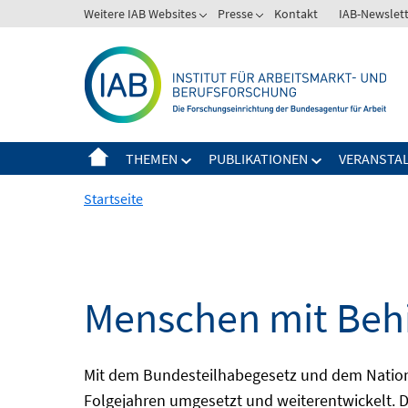
Springe
Weitere IAB Websites
Presse
Kontakt
IAB-Newslet
zum
Inhalt
THEMEN
PUBLIKATIONEN
VERANSTA
Startseite
Menschen mit Behi
Mit dem Bundesteilhabegesetz und dem Nation
Folgejahren umgesetzt und weiterentwickelt. D