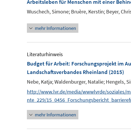
Arbeitsleben für Menschen mit einer Behi
e
n
n
Wuschech, Simone;
Bruère, Kerstin;
Beyer, Chri
e
n
mehr Informationen
Literaturhinweis
Budget für Arbeit
:
Forschungsprojekt im Au
Landschaftsverbandes Rheinland
(2015)
Nebe, Katja;
Waldenburger, Natalie;
Hengels, S
http://www.lvr.de/media/wwwlvrde/soziales
nte_229/15_0456_Forschungsbericht_barrierefr
mehr Informationen