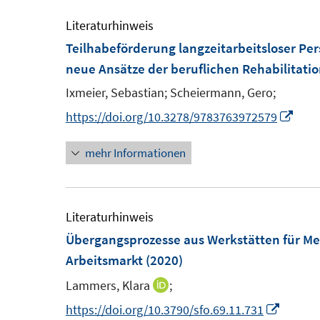
Literaturhinweis
Teilhabeförderung langzeitarbeitsloser P
neue Ansätze der beruflichen Rehabilitati
Ixmeier, Sebastian;
Scheiermann, Gero;
I
https://doi.org/10.3278/9783763972579
n
mehr Informationen
n
e
u
e
Literaturhinweis
m
Übergangsprozesse aus Werkstätten für M
F
Arbeitsmarkt
(2020)
e
Lammers, Klara
;
I
n
n
I
https://doi.org/10.3790/sfo.69.11.731
s