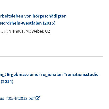
u
e
m
rbeitsleben von hörgeschädigten
F
Nordrhein-Westfalen
(2015)
e
, F.;
Niehaus, M.;
Weber, U.;
n
s
t
e
r
ö
ung
:
Ergebnisse einer regionalen Transitionsstudie
f
(2014)
f
n
e
I
us_ft05-ht2013.pdf
n
n