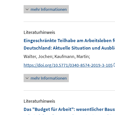
n
n
t
mehr Informationen
e
n
e
u
e
r
e
u
ö
m
e
Literaturhinweis
f
F
m
Eingeschränkte Teilhabe am Arbeitsleben 
f
e
F
Deutschland
:
Aktuelle Situation und Ausbl
n
n
e
e
Walter, Jochen;
Kaufmann, Martin;
s
n
n
https://doi.org/10.5771/0340-8574-2019-3-105
t
s
e
t
mehr Informationen
r
e
ö
r
f
ö
Literaturhinweis
f
f
Das "Budget für Arbeit"
:
wesentlicher Baus
n
f