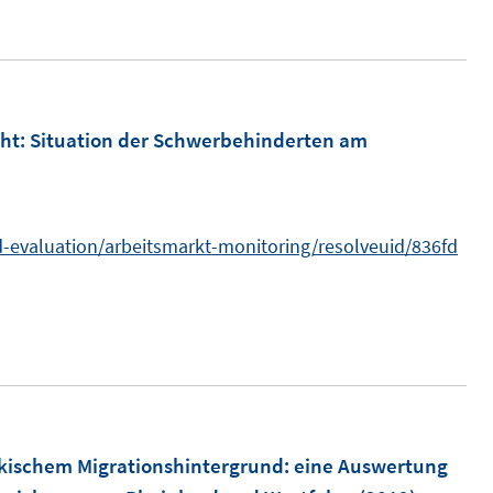
n
e
u
e
m
ht: Situation der Schwerbehinderten am
F
e
n
-evaluation/arbeitsmarkt-monitoring/resolveuid/836fd
s
t
e
r
ö
f
f
rkischem Migrationshintergrund
:
eine Auswertung
n