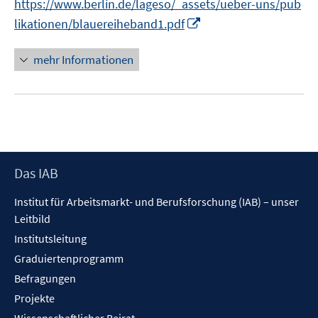
https://www.berlin.de/lageso/_assets/ueber-uns/pub
e
I
likationen/blauereiheband1.pdf
n
n
n
mehr Informationen
e
u
e
m
F
e
Footer
Das IAB
n
Inhalt
s
Institut für Arbeitsmarkt- und Berufsforschung (IAB) – unser
t
Leitbild
e
Institutsleitung
r
Graduiertenprogramm
ö
f
Befragungen
f
Projekte
n