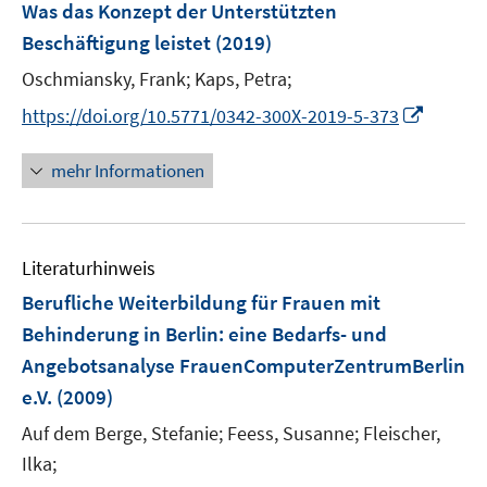
Was das Konzept der Unterstützten
Beschäftigung leistet
(2019)
Oschmiansky, Frank;
Kaps, Petra;
I
https://doi.org/10.5771/0342-300X-2019-5-373
n
n
mehr Informationen
e
u
e
Literaturhinweis
m
F
Berufliche Weiterbildung für Frauen mit
e
Behinderung in Berlin
:
eine Bedarfs- und
n
Angebotsanalyse FrauenComputerZentrumBerlin
s
e.V.
(2009)
t
e
Auf dem Berge, Stefanie;
Feess, Susanne;
Fleischer,
r
Ilka;
ö