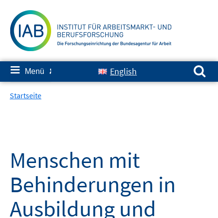
Springe
zum
Inhalt
Suchen nach:
≡
English
Menü
✘
Startseite
Menschen mit
Behinderungen in
Ausbildung und