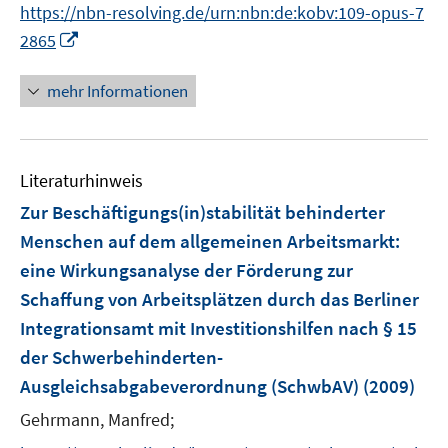
https://nbn-resolving.de/urn:nbn:de:kobv:109-opus-7
f
I
f
2865
n
n
n
e
mehr Informationen
e
n
u
e
Literaturhinweis
m
F
Zur Beschäftigungs(in)stabilität behinderter
e
Menschen auf dem allgemeinen Arbeitsmarkt
:
n
eine Wirkungsanalyse der Förderung zur
s
Schaffung von Arbeitsplätzen durch das Berliner
t
e
Integrationsamt mit Investitionshilfen nach § 15
r
der Schwerbehinderten-
ö
Ausgleichsabgabeverordnung (SchwbAV)
(2009)
f
Gehrmann, Manfred;
f
n