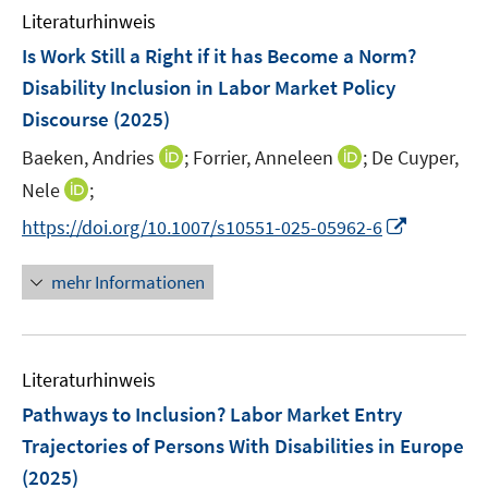
n
n
e
e
e
F
Literaturhinweis
m
n
n
n
e
F
Is Work Still a Right if it has Become a Norm?
s
s
n
e
t
t
Disability Inclusion in Labor Market Policy
s
n
e
e
Discourse
t
(2025)
s
r
r
e
t
I
I
Baeken, Andries
;
Forrier, Anneleen
;
De Cuyper,
ö
ö
r
e
n
n
I
Nele
;
f
f
ö
r
n
n
n
f
f
f
I
https://doi.org/10.1007/s10551-025-05962-6
ö
e
e
n
n
n
f
n
f
u
u
e
e
e
n
n
mehr Informationen
f
e
e
u
n
n
e
e
n
m
m
e
n
u
e
F
F
m
e
n
e
e
F
Literaturhinweis
m
n
n
e
F
Pathways to Inclusion? Labor Market Entry
s
s
n
e
t
t
Trajectories of Persons With Disabilities in Europe
s
n
e
e
(2025)
t
s