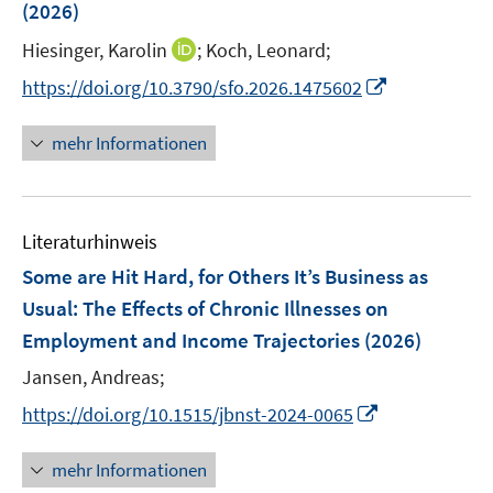
e
e
(2026)
t
t
t
s
r
r
e
e
e
t
I
Hiesinger, Karolin
;
Koch, Leonard;
ö
ö
r
r
r
e
n
f
f
I
https://doi.org/10.3790/sfo.2026.1475602
ö
ö
ö
r
n
f
f
n
f
f
f
ö
e
n
n
n
f
f
f
mehr Informationen
f
u
e
e
e
n
n
n
f
e
n
n
u
e
e
e
n
m
e
n
n
n
e
F
Literaturhinweis
m
n
e
F
Some are Hit Hard, for Others It’s Business as
n
e
Usual: The Effects of Chronic Illnesses on
s
n
Employment and Income Trajectories
t
(2026)
s
e
t
Jansen, Andreas;
r
e
I
https://doi.org/10.1515/jbnst-2024-0065
ö
r
n
f
ö
n
mehr Informationen
f
f
e