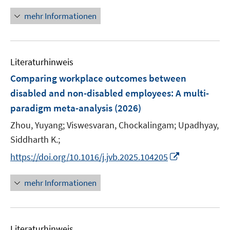
n
f
e
e
n
n
mehr Informationen
m
u
e
e
F
e
u
n
e
m
e
n
F
Literaturhinweis
m
s
e
F
Comparing workplace outcomes between
t
n
e
e
disabled and non-disabled employees: A multi-
s
n
r
paradigm meta-analysis
t
(2026)
s
ö
e
t
Zhou, Yuyang;
Viswesvaran, Chockalingam;
Upadhyay,
f
r
e
Siddharth K.;
f
ö
r
n
I
https://doi.org/10.1016/j.jvb.2025.104205
f
ö
e
n
f
f
n
n
n
mehr Informationen
f
e
e
n
u
n
e
e
n
Literaturhinweis
m