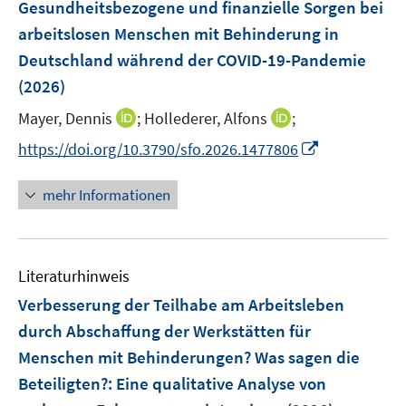
F
Gesundheitsbezogene und finanzielle Sorgen bei
t
t
s
e
e
e
arbeitslosen Menschen mit Behinderung in
t
n
r
r
e
Deutschland während der COVID-19-Pandemie
s
ö
ö
r
(2026)
t
f
f
ö
e
f
f
I
I
Mayer, Dennis
;
Hollederer, Alfons
;
f
r
n
n
n
n
f
I
https://doi.org/10.3790/sfo.2026.1477806
ö
e
e
n
n
n
n
f
n
n
e
e
e
n
mehr Informationen
f
u
u
n
e
n
e
e
u
e
m
m
e
n
F
F
Literaturhinweis
m
e
e
F
Verbesserung der Teilhabe am Arbeitsleben
n
n
e
durch Abschaffung der Werkstätten für
s
s
n
Menschen mit Behinderungen? Was sagen die
t
t
s
e
e
Beteiligten?
:
Eine qualitative Analyse von
t
r
r