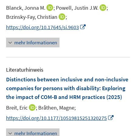
r
r
e
t
I
I
Blanck, Jonna M.
;
Powell, Justin J.W.
;
ö
ö
r
e
n
n
I
Brzinsky-Fay, Christian
f
;
f
ö
r
n
n
n
f
f
f
I
https://doi.org/10.17645/si.9603
ö
e
e
n
n
n
f
n
f
u
u
e
e
e
n
n
mehr Informationen
f
e
e
u
n
n
e
e
n
m
m
e
n
u
e
F
F
m
e
n
e
e
F
Literaturhinweis
m
n
n
e
F
Distinctions between inclusive and non-inclusive
s
s
n
e
t
t
companies for persons with disability: Exploring
s
n
e
e
the impact of COM-B and HRM practices
t
(2025)
s
r
r
e
t
I
Breit, Eric
;
Bråthen, Magne;
ö
ö
r
e
n
f
f
I
https://doi.org/10.1177/10519815251320275
ö
r
n
f
f
n
f
ö
e
n
n
n
f
mehr Informationen
f