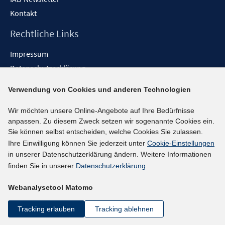
Kontakt
Rechtliche Links
Impressum
Datenschutzerklärung
Erklärung zur Barrierefreiheit
Verwendung von Cookies und anderen Technologien
Barrieren melden
Wir möchten unsere Online-Angebote auf Ihre Bedürfnisse
Social-Media-Kanäle
anpassen. Zu diesem Zweck setzen wir sogenannte Cookies ein.
Sie können selbst entscheiden, welche Cookies Sie zulassen.
BlueSky
Ihre Einwilligung können Sie jederzeit unter
Cookie-Einstellungen
YouTube
in unserer Datenschutzerklärung ändern. Weitere Informationen
LinkedIn
finden Sie in unserer
Datenschutzerklärung
.
XING
Webanalysetool Matomo
kununu
Netiquette
Tracking erlauben
Tracking ablehnen