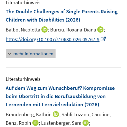
Literaturhinweis
The Double Challenges of Single Parents Raising
Children with Disabilities
(2026)
I
I
Balbo, Nicoletta
;
Burciu, Roxana-Diana
;
n
n
I
https://doi.org/10.1007/s10680-026-09767-9
n
n
n
e
e
n
mehr Informationen
u
u
e
e
e
u
m
m
e
F
F
Literaturhinweis
m
e
e
F
Auf dem Weg zum Wunschberuf? Kompromisse
n
n
e
beim Übertritt in die Berufsausbildung von
s
s
n
Lernenden mit Lernzielreduktion
t
(2026)
t
s
e
e
t
I
Brandenberg, Kathrin
;
Sahli Lozano, Caroline;
r
r
e
n
I
I
Benz, Robin
;
Lustenberger, Sara
;
ö
ö
r