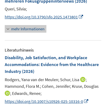
e
mehreren Fokusgruppeninterviews
(2026)
ö
ö
r
Queri, Silvia;
f
f
ö
f
f
I
https://doi.org/10.3790/sfo.2025.1473801
f
n
n
n
f
e
e
n
n
mehr Informationen
n
n
e
e
u
n
e
Literaturhinweis
m
F
Disability, Job Satisfaction, and Workplace
e
Accommodations: Evidence from the Healthcare
n
Industry
(2026)
s
t
I
Rodgers, Yana van der Meulen;
Schur, Lisa
;
e
n
Hammond, Flora M.;
Cohen, Jennifer;
Kruse, Douglas
r
n
I
;
Edwards, Renee;
ö
e
n
I
https://doi.org/10.1007/s10926-025-10316-0
f
u
n