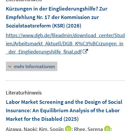
F
Kürzungen in der Eingliederungshilfe? Zur
e
Empfehlung Nr. 17 der Kommission zur
n
Sozialstaatsreform (KSR)
(2026)
s
t
https://www.dgb.de/fileadmin/download_center/Stud
e
ien/Arbeitsmarkt_Aktuell/DGB_K%C3%BCrzungen_in
r
I
_der_Eingliederungshilfe_final.pdf
ö
n
f
n
mehr Informationen
f
e
n
u
e
e
n
Literaturhinweis
m
F
Labor Market Screening and the Design of Social
e
Insurance: An Equilibrium Analysis of the Labor
n
Market for the Disabled
(2025)
s
t
I
I
Aizawa, Naoki;
Kim, Soojin
;
Rhee, Serena
;