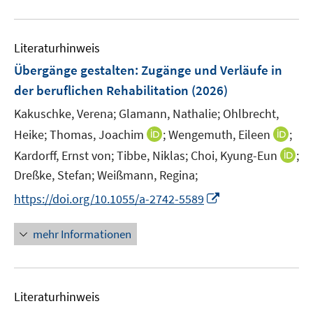
n
f
u
e
n
e
n
e
Literaturhinweis
m
n
F
Übergänge gestalten: Zugänge und Verläufe in
e
der beruflichen Rehabilitation
(2026)
n
Kakuschke, Verena;
Glamann, Nathalie;
Ohlbrecht,
s
t
I
I
Heike;
Thomas, Joachim
;
Wengemuth, Eileen
;
e
n
n
I
Kardorff, Ernst von;
Tibbe, Niklas;
Choi, Kyung-Eun
;
r
n
n
n
Dreßke, Stefan;
Weißmann, Regina;
ö
e
e
n
I
https://doi.org/10.1055/a-2742-5589
f
u
u
e
n
f
e
e
u
n
n
mehr Informationen
m
m
e
e
e
F
F
m
u
n
e
e
F
e
n
n
e
Literaturhinweis
m
s
s
n