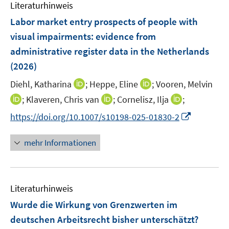
e
F
Literaturhinweis
m
n
e
F
Labor market entry prospects of people with
n
e
visual impairments: evidence from
s
n
administrative register data in the Netherlands
t
s
e
(2026)
t
r
e
I
I
Diehl, Katharina
;
Heppe, Eline
;
Vooren, Melvin
ö
r
n
n
I
I
I
;
Klaveren, Chris van
;
Cornelisz, Ilja
;
f
ö
n
n
n
n
n
f
I
f
https://doi.org/10.1007/s10198-025-01830-2
e
e
n
n
n
n
n
f
u
u
e
e
e
e
n
n
mehr Informationen
e
e
u
u
u
n
e
e
m
m
e
e
e
u
n
F
F
m
m
m
e
e
e
F
F
F
Literaturhinweis
m
n
n
e
e
e
F
Wurde die Wirkung von Grenzwerten im
s
s
n
n
n
e
t
t
deutschen Arbeitsrecht bisher unterschätzt?
s
s
s
n