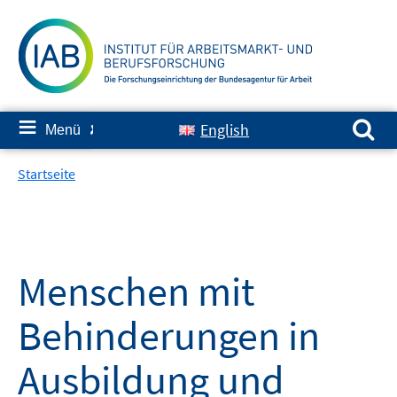
Springe
zum
Inhalt
Suchen nach:
≡
English
Menü
✘
Startseite
Menschen mit
Behinderungen in
Ausbildung und