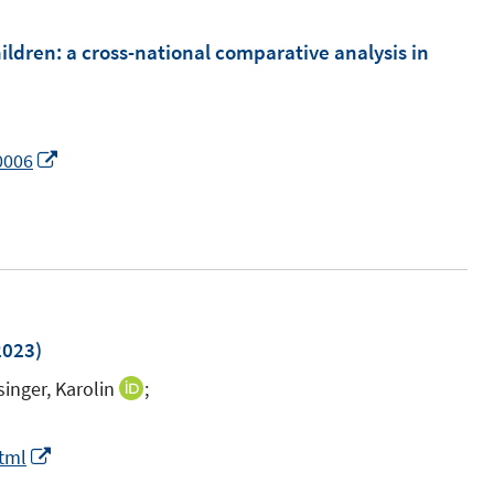
e
ö
m
hildren: a cross-national comparative analysis in
f
F
f
e
n
n
e
I
0006
s
n
n
t
n
e
e
r
u
ö
e
f
m
2023)
f
F
n
singer, Karolin
;
I
e
e
n
n
n
n
I
html
s
e
n