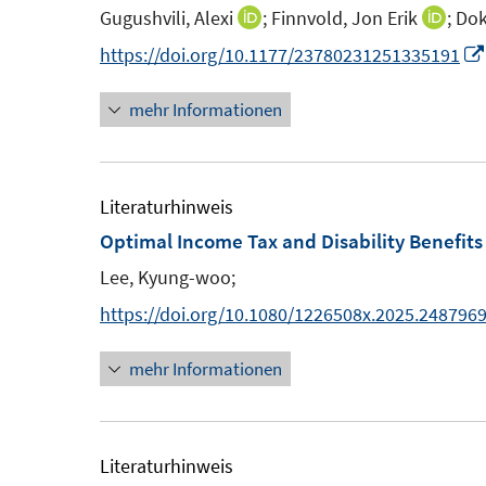
e
e
n
Gugushvili, Alexi
;
Finnvold, Jon Erik
;
Dok
I
I
n
n
e
n
n
https://doi.org/10.1177/23780231251335191
n
n
n
mehr Informationen
e
e
u
u
e
e
m
m
Literaturhinweis
F
F
Optimal Income Tax and Disability Benefits 
e
e
Lee, Kyung-woo;
n
n
https://doi.org/10.1080/1226508x.2025.248796
s
s
t
t
mehr Informationen
e
e
r
r
ö
ö
Literaturhinweis
f
f