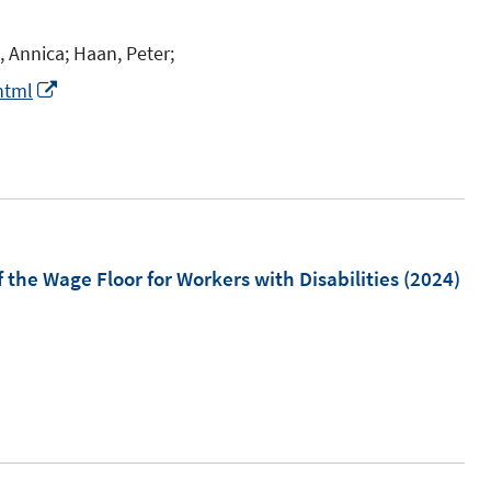
m
f
f
f
F
n
n
, Annica;
Haan, Peter;
f
e
e
e
n
I
html
n
n
n
e
n
s
n
n
t
e
e
u
r
e
ö
m
the Wage Floor for Workers with Disabilities
(2024)
f
F
f
e
n
I
n
e
n
s
n
n
t
e
e
u
r