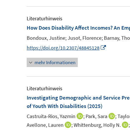
e
u
e
Literaturhinweis
m
How Does Disability Affect Incomes? An Em
F
Bondoux, Justine;
Jusot, Florence;
Barnay, Th
e
I
https://doi.org/10.2307/48845128
n
n
s
mehr Informationen
n
t
e
e
u
r
e
Literaturhinweis
ö
m
Investigating Demographic and Service Pre
f
F
of Youth With Disabilities
(2025)
f
e
n
Castruita-Rios, Yazmin
;
Park, Sara
;
Taylo
I
I
n
e
n
n
Avellone, Lauren
;
Whittenburg, Holly N.
;
I
I
s