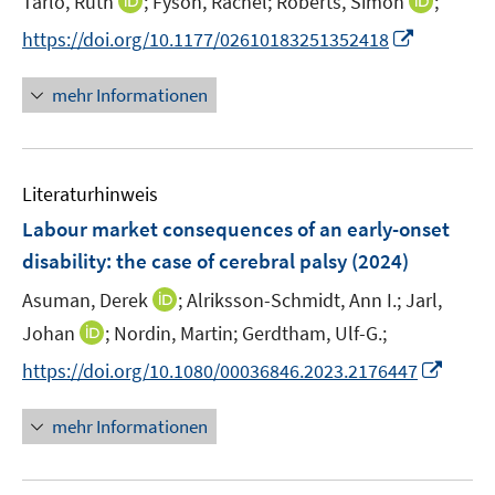
I
I
Tarlo, Ruth
;
Fyson, Rachel;
Roberts, Simon
;
r
n
n
I
https://doi.org/10.1177/02610183251352418
ö
n
n
n
f
e
e
n
mehr Informationen
f
u
u
e
n
e
e
u
e
m
m
e
n
F
F
Literaturhinweis
m
e
e
F
Labour market consequences of an early-onset
n
n
e
disability: the case of cerebral palsy
(2024)
s
s
n
t
t
I
Asuman, Derek
;
Alriksson-Schmidt, Ann I.;
Jarl,
s
e
e
n
t
I
Johan
;
Nordin, Martin;
Gerdtham, Ulf-G.;
r
r
n
e
n
I
https://doi.org/10.1080/00036846.2023.2176447
ö
ö
e
r
n
n
f
f
u
ö
e
n
f
f
mehr Informationen
e
f
u
e
n
n
m
f
e
u
e
e
F
n
m