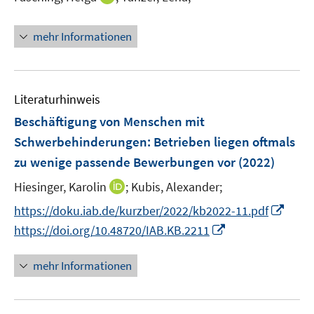
n
n
mehr Informationen
e
u
e
m
Literaturhinweis
F
Beschäftigung von Menschen mit
e
Schwerbehinderungen: Betrieben liegen oftmals
n
zu wenige passende Bewerbungen vor
(2022)
s
t
I
Hiesinger, Karolin
;
Kubis, Alexander;
e
n
I
https://doku.iab.de/kurzber/2022/kb2022-11.pdf
r
n
n
I
https://doi.org/10.48720/IAB.KB.2211
ö
e
n
n
f
u
e
n
f
mehr Informationen
e
u
e
n
m
e
u
e
F
m
e