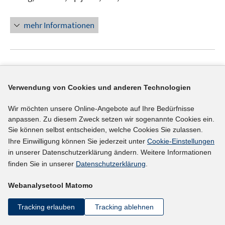
mehr Informationen
Literaturhinweis
The impact of a disability on labour market
Verwendung von Cookies und anderen Technologien
status
:
a comparison of the public and private
Wir möchten unsere Online-Angebote auf Ihre Bedürfnisse
sectors
(2015)
anpassen. Zu diesem Zweck setzen wir sogenannte Cookies ein.
Sie können selbst entscheiden, welche Cookies Sie zulassen.
I
Barnay, Thomas
;
Narcy, Mathieu;
Clainche,
Ihre Einwilligung können Sie jederzeit unter
Cookie-Einstellungen
n
I
Christine Le;
Videau, Yann;
Duguet, Emmanuel
;
in unserer Datenschutzerklärung ändern. Weitere Informationen
n
n
http://ceet.cnam.fr/medias/fichier/178-impact-disabilit
finden Sie in unserer
Datenschutzerklärung
.
e
n
y-labour-market-status-comparison-public-private-se
u
e
Webanalysetool Matomo
e
ctors_1508156186959-pdf?ID_FICHE=1050479&INLINE
u
m
I
=FALSE
e
Tracking erlauben
Tracking ablehnen
F
n
m