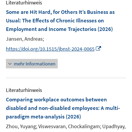
Literaturhinweis
Some are Hit Hard, for Others It’s Business as
Usual: The Effects of Chronic Illnesses on
Employment and Income Trajectories
(2026)
Jansen, Andreas;
I
https://doi.org/10.1515/jbnst-2024-0065
n
n
mehr Informationen
e
u
e
Literaturhinweis
m
F
Comparing workplace outcomes between
e
disabled and non-disabled employees: A multi-
n
paradigm meta-analysis
(2026)
s
t
Zhou, Yuyang;
Viswesvaran, Chockalingam;
Upadhyay,