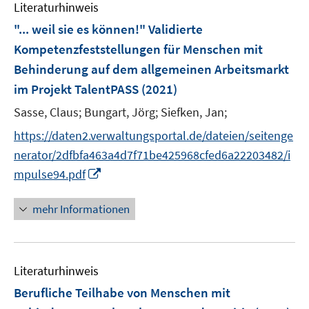
F
Literaturhinweis
f
m
e
n
F
"... weil sie es können!" Validierte
n
e
e
Kompetenzfeststellungen für Menschen mit
s
n
n
Behinderung auf dem allgemeinen Arbeitsmarkt
t
s
e
im Projekt TalentPASS
(2021)
t
r
e
Sasse, Claus;
Bungart, Jörg;
Siefken, Jan;
ö
r
f
https://daten2.verwaltungsportal.de/dateien/seitenge
ö
f
nerator/2dfbfa463a4d7f71be425968cfed6a22203482/i
f
n
I
f
mpulse94.pdf
e
n
n
n
n
e
mehr Informationen
e
n
u
e
Literaturhinweis
m
F
Berufliche Teilhabe von Menschen mit
e