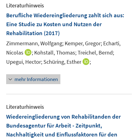
n
Literaturhinweis
m
F
Berufliche Wiedereingliederung zahlt sich aus
:
e
Eine Studie zu Kosten und Nutzen der
n
Rehabilitation
(2017)
s
t
Zimmermann, Wolfgang;
Kemper, Gregor;
Echarti,
e
I
Nicolas
;
Kohstall, Thomas;
Treichel, Bernd;
r
n
I
Upegui, Hector;
Schüring, Esther
;
ö
n
n
f
e
n
mehr Informationen
f
u
e
n
e
u
e
m
e
n
F
m
Literaturhinweis
e
F
Wiedereingliederung von Rehabilitanden der
n
e
Bundesagentur für Arbeit - Zeitpunkt,
s
n
t
Nachhaltigkeit und Einflussfaktoren für den
s