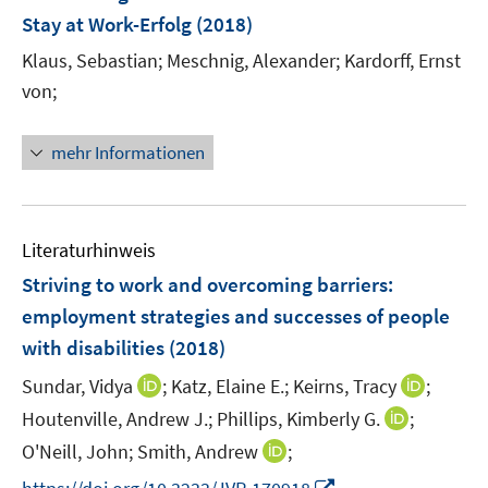
f
ö
r
Stay at Work-Erfolg
(2018)
f
f
ö
n
f
Klaus, Sebastian;
Meschnig, Alexander;
Kardorff, Ernst
f
e
n
von;
f
n
e
n
n
e
mehr Informationen
n
Literaturhinweis
Striving to work and overcoming barriers
:
employment strategies and successes of people
with disabilities
(2018)
I
I
Sundar, Vidya
;
Katz, Elaine E.;
Keirns, Tracy
;
n
n
I
Houtenville, Andrew J.;
Phillips, Kimberly G.
;
n
n
n
I
O'Neill, John;
Smith, Andrew
;
e
e
n
n
I