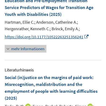
Education and Pre-Employment Transition
n
ö
e
r
Service Predictors of Wages for Transition Age
s
f
n
ö
Youth with Disabilities
(2025)
t
f
s
f
e
n
t
Hartman, Ellie C.;
Anderson, Catherine A.;
f
r
e
e
n
Hergenrather, Kenneth C.;
Brinck, Emily A.;
ö
n
r
e
I
https://doi.org/10.1177/10522263251356241
f
ö
n
n
f
f
n
mehr Informationen
n
f
e
e
n
u
n
e
e
n
Literaturhinweis
m
F
Social (in)justice on the margins of paid work:
e
Misrecognition, maldistribution and the
n
employment of people with learning difficulties
s
(2025)
t
e