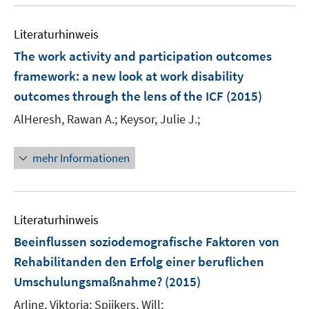
n
n
e
e
Literaturhinweis
n
n
The work activity and participation outcomes
framework
:
a new look at work disability
outcomes through the lens of the ICF
(2015)
AlHeresh, Rawan A.;
Keysor, Julie J.;
mehr Informationen
Literaturhinweis
Beeinflussen soziodemografische Faktoren von
Rehabilitanden den Erfolg einer beruflichen
Umschulungsmaßnahme?
(2015)
Arling, Viktoria;
Spijkers, Will;