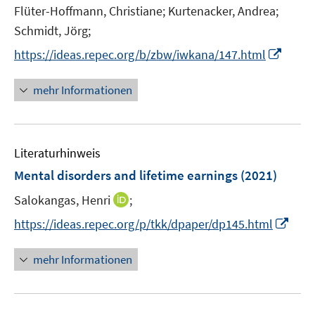
r
e
n
Flüter-Hoffmann, Christiane;
Kurtenacker, Andrea;
ö
r
e
Schmidt, Jörg;
f
ö
n
I
f
https://ideas.repec.org/b/zbw/iwkana/147.html
f
n
n
f
n
e
mehr Informationen
n
e
n
e
u
n
e
Literaturhinweis
m
F
Mental disorders and lifetime earnings
(2021)
e
I
Salokangas, Henri
;
n
n
s
I
https://ideas.repec.org/p/tkk/dpaper/dp145.html
n
t
n
e
e
n
mehr Informationen
u
r
e
e
ö
u
m
f
e