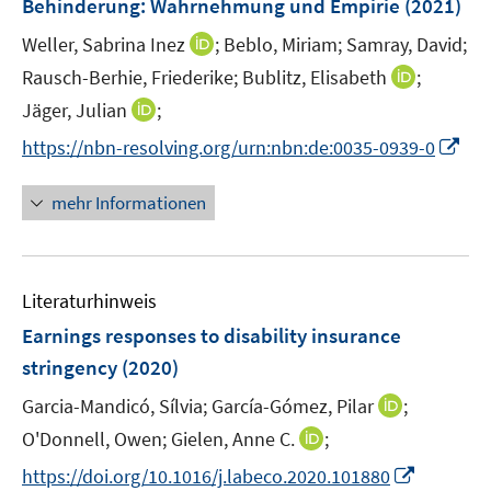
Behinderung: Wahrnehmung und Empirie
(2021)
n
I
Weller, Sabrina Inez
;
Beblo, Miriam;
Samray, David;
s
n
t
I
Rausch-Berhie, Friederike;
Bublitz, Elisabeth
;
n
e
n
I
Jäger, Julian
;
e
r
n
n
I
https://nbn-resolving.org/urn:nbn:de:0035-0939-0
u
ö
e
n
n
e
f
u
e
n
m
mehr Informationen
f
e
u
e
F
n
m
e
u
e
e
F
m
e
n
n
e
F
Literaturhinweis
m
s
n
e
F
t
Earnings responses to disability insurance
s
n
e
e
t
stringency
(2020)
s
n
r
e
t
I
Garcia-Mandicó, Sílvia;
García-Gómez, Pilar
;
s
ö
r
e
n
t
f
I
O'Donnell, Owen;
Gielen, Anne C.
;
ö
r
n
e
f
n
f
I
https://doi.org/10.1016/j.labeco.2020.101880
ö
e
r
n
n