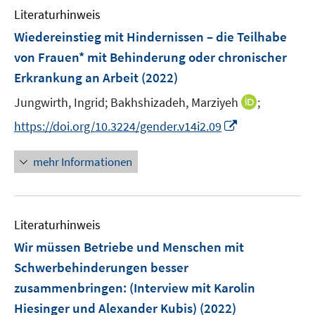
n
e
F
Literaturhinweis
m
n
e
F
Wiedereinstieg mit Hindernissen – die Teilhabe
s
n
e
von Frauen* mit Behinderung oder chronischer
t
s
n
e
Erkrankung an Arbeit
(2022)
t
s
r
e
t
I
Jungwirth, Ingrid;
Bakhshizadeh, Marziyeh
;
ö
r
e
n
I
f
https://doi.org/10.3224/gender.v14i2.09
ö
r
n
n
f
f
ö
e
n
n
mehr Informationen
f
f
u
e
e
n
f
e
u
n
e
n
m
e
n
e
F
Literaturhinweis
m
n
e
F
Wir müssen Betriebe und Menschen mit
n
e
Schwerbehinderungen besser
s
n
zusammenbringen
:
(Interview mit Karolin
t
s
e
Hiesinger und Alexander Kubis)
(2022)
t