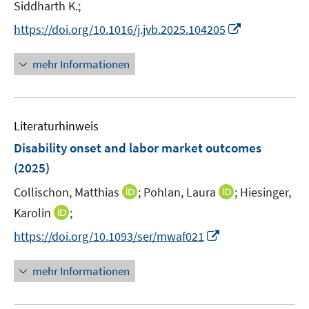
e
Siddharth K.;
r
I
https://doi.org/10.1016/j.jvb.2025.104205
ö
n
f
n
mehr Informationen
f
e
n
u
e
e
n
Literaturhinweis
m
F
Disability onset and labor market outcomes
e
(2025)
n
I
I
Collischon, Matthias
;
Pohlan, Laura
;
Hiesinger,
s
n
n
t
I
Karolin
;
n
n
e
n
I
https://doi.org/10.1093/ser/mwaf021
e
e
r
n
n
u
u
ö
e
n
mehr Informationen
e
e
f
u
e
m
m
f
e
u
F
F
n