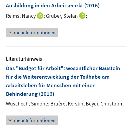
n
e
Ausbildung in den Arbeitsmarkt
(2016)
s
s
n
t
t
I
I
Reims, Nancy
;
Gruber, Stefan
;
s
e
e
n
n
t
r
r
n
n
e
mehr Informationen
ö
ö
e
e
r
f
f
u
u
ö
f
f
e
e
f
n
n
m
m
f
Literaturhinweis
e
e
F
F
n
Das "Budget für Arbeit"
:
wesentlicher Baustein
n
n
e
e
e
für die Weiterentwicklung der Teilhabe am
n
n
n
Arbeitsleben für Menschen mit einer
s
s
t
t
Behinderung
(2016)
e
e
Wuschech, Simone;
Bruère, Kerstin;
Beyer, Christoph;
r
r
ö
ö
mehr Informationen
f
f
f
f