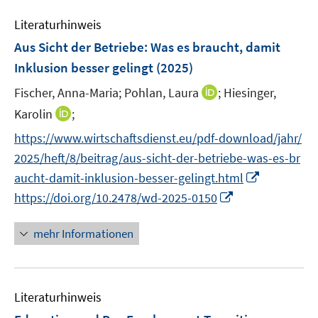
m
e
e
e
e
F
Literaturhinweis
m
n
n
n
e
F
Aus Sicht der Betriebe: Was es braucht, damit
s
s
n
e
t
t
Inklusion besser gelingt
(2025)
s
n
e
e
t
I
Fischer, Anna-Maria;
Pohlan, Laura
;
Hiesinger,
s
r
r
e
n
t
I
Karolin
;
ö
ö
r
n
e
n
f
f
https://www.wirtschaftsdienst.eu/pdf-download/jahr/
ö
e
r
n
f
f
f
2025/heft/8/beitrag/aus-sicht-der-betriebe-was-es-br
u
ö
e
n
n
f
I
e
aucht-damit-inklusion-besser-gelingt.html
f
u
e
e
n
n
m
f
I
https://doi.org/10.2478/wd-2025-0150
e
n
n
e
n
F
n
n
m
n
e
e
e
n
F
mehr Informationen
u
n
n
e
e
e
s
u
n
m
t
e
s
F
e
Literaturhinweis
m
t
e
r
F
e