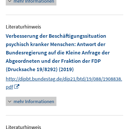
mehr Informationen
n
n
e
u
e
Literaturhinweis
m
F
Verbesserung der Beschäftigungssituation
e
psychisch kranker Menschen
:
Antwort der
n
Bundesregierung auf die Kleine Anfrage der
s
Abgeordneten und der Fraktion der FDP
t
e
(Drucksache 19/8292)
(2019)
r
http://dipbt.bundestag.de/dip21/btd/19/088/1908838.
ö
I
pdf
f
n
f
n
mehr Informationen
n
e
e
u
n
e
Literaturhinweis
m