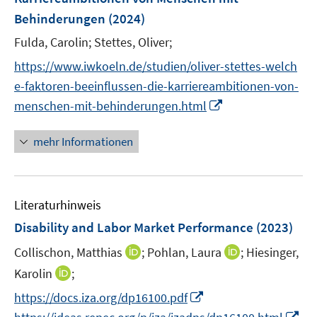
s
n
r
e
e
Behinderungen
(2024)
t
s
ö
r
r
e
t
Fulda, Carolin;
Stettes, Oliver;
f
ö
ö
r
e
f
https://www.iwkoeln.de/studien/oliver-stettes-welch
f
f
ö
r
n
f
f
e-faktoren-beeinflussen-die-karriereambitionen-von-
f
ö
e
n
n
I
menschen-mit-behinderungen.html
f
f
n
e
e
n
n
f
n
n
n
e
mehr Informationen
n
e
n
e
u
n
e
Literaturhinweis
m
F
Disability and Labor Market Performance
(2023)
e
I
I
Collischon, Matthias
;
Pohlan, Laura
;
Hiesinger,
n
n
n
I
Karolin
;
s
n
n
n
t
I
https://docs.iza.org/dp16100.pdf
e
e
n
e
n
I