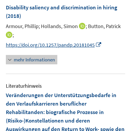
F
Disability saliency and discrimination in hiring
e
(2018)
n
I
Armour, Phillip;
Hollands, Simon
;
Button, Patrick
s
n
t
I
;
n
e
n
I
https://doi.org/10.1257/pandp.20181045
e
r
n
n
u
ö
e
n
mehr Informationen
e
f
u
e
m
f
e
u
F
n
m
e
e
e
F
Literaturhinweis
m
n
n
e
F
Veränderungen der Unterstützungsbedarfe in
s
n
e
t
den Verlaufskarrieren beruflicher
s
n
e
Rehabilitanden
t
:
biografische Prozesse in
s
r
e
(Risiko-)Konstellationen und deren
t
ö
r
e
Auswirkungen auf den Return to Work- sowie den