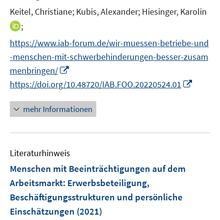
r
e
Keitel, Christiane;
Kubis, Alexander;
Hiesinger, Karolin
ö
r
I
;
f
ö
n
f
https://www.iab-forum.de/wir-muessen-betriebe-und
f
n
n
f
-menschen-mit-schwerbehinderungen-besser-zusam
e
e
n
I
menbringen/
u
n
e
n
I
https://doi.org/10.48720/IAB.FOO.20220524.01
e
n
n
n
m
e
n
F
mehr Informationen
u
e
e
e
u
n
m
e
s
F
Literaturhinweis
m
t
e
F
e
Menschen mit Beeinträchtigungen auf dem
n
e
r
Arbeitsmarkt
:
Erwerbsbeteiligung,
s
n
ö
Beschäftigungsstrukturen und persönliche
t
s
f
e
Einschätzungen
(2021)
t
f