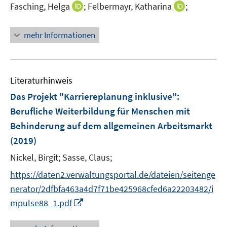
f
I
I
Fasching, Helga
;
Felbermayr, Katharina
;
f
ö
n
n
n
f
f
e
n
n
n
mehr Informationen
f
n
e
e
e
n
u
u
n
e
e
e
n
m
m
Literaturhinweis
F
F
Das Projekt "Karriereplanung inklusive"
:
e
e
Berufliche Weiterbildung für Menschen mit
n
n
Behinderung auf dem allgemeinen Arbeitsmarkt
s
s
t
t
(2019)
e
e
Nickel, Birgit;
Sasse, Claus;
r
r
https://daten2.verwaltungsportal.de/dateien/seitenge
ö
ö
f
f
nerator/2dfbfa463a4d7f71be425968cfed6a22203482/i
f
f
I
mpulse88_1.pdf
n
n
n
e
e
n