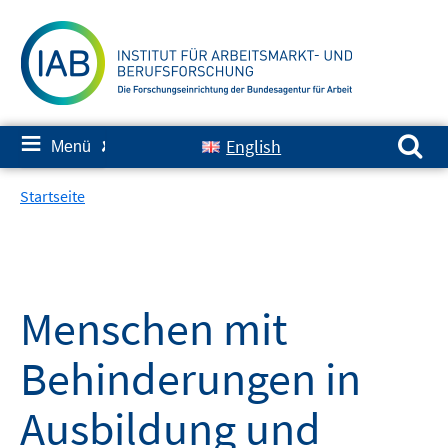
Springe
zum
Inhalt
Suchen nach:
≡
English
Menü
✘
Startseite
Menschen mit
Behinderungen in
Ausbildung und