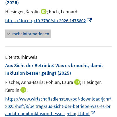
(2026)
t
s
e
t
I
Hiesinger, Karolin
;
Koch, Leonard;
r
e
n
I
https://doi.org/10.3790/sfo.2026.1475602
ö
r
n
n
f
ö
e
n
f
mehr Informationen
f
u
e
n
f
e
u
e
n
m
e
n
e
F
Literaturhinweis
m
n
e
F
Aus Sicht der Betriebe: Was es braucht, damit
n
e
Inklusion besser gelingt
(2025)
s
n
t
I
Fischer, Anna-Maria;
Pohlan, Laura
;
Hiesinger,
s
e
n
t
I
Karolin
;
r
n
e
n
https://www.wirtschaftsdienst.eu/pdf-download/jahr/
ö
e
r
n
f
2025/heft/8/beitrag/aus-sicht-der-betriebe-was-es-br
u
ö
e
f
I
e
aucht-damit-inklusion-besser-gelingt.html
f
u