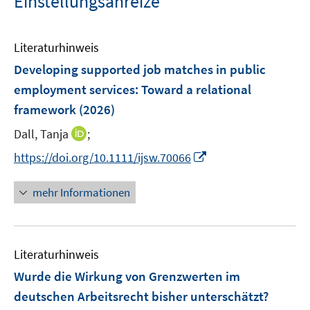
Einstellungsanreize"
Literaturhinweis
Developing supported job matches in public
employment services: Toward a relational
framework
(2026)
I
Dall, Tanja
;
n
I
https://doi.org/10.1111/ijsw.70066
n
n
e
n
mehr Informationen
u
e
e
u
m
e
F
Literaturhinweis
m
e
F
Wurde die Wirkung von Grenzwerten im
n
e
deutschen Arbeitsrecht bisher unterschätzt?
s
n