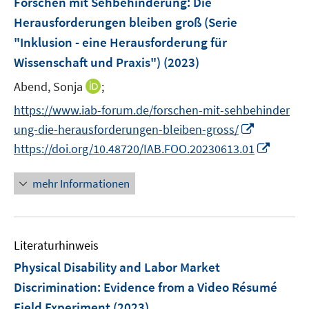
Forschen mit Sehbehinderung: Die
s
n
e
Herausforderungen bleiben groß (Serie
t
s
n
e
"Inklusion - eine Herausforderung für
t
s
r
e
Wissenschaft und Praxis")
(2023)
t
ö
r
e
I
Abend, Sonja
;
f
ö
r
n
f
f
https://www.iab-forum.de/forschen-mit-sehbehinder
ö
n
n
f
I
ung-die-herausforderungen-bleiben-gross/
f
e
e
n
n
f
I
https://doi.org/10.48720/IAB.FOO.20230613.01
u
n
e
n
n
n
e
n
e
e
n
mehr Informationen
m
u
n
e
F
e
u
e
m
e
n
F
Literaturhinweis
m
s
e
F
Physical Disability and Labor Market
t
n
e
e
Discrimination: Evidence from a Video Résumé
s
n
r
Field Experiment
(2023)