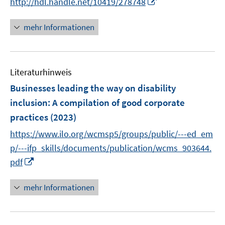
I
http://hdl.handle.net/10419/278748
f
e
e
n
n
n
f
n
n
e
e
n
n
mehr Informationen
n
n
e
e
u
n
e
Literaturhinweis
m
F
Businesses leading the way on disability
e
inclusion
:
A compilation of good corporate
n
practices
(2023)
s
t
https://www.ilo.org/wcmsp5/groups/public/---ed_em
e
p/---ifp_skills/documents/publication/wcms_903644.
r
I
pdf
ö
n
f
n
mehr Informationen
f
e
n
u
e
e