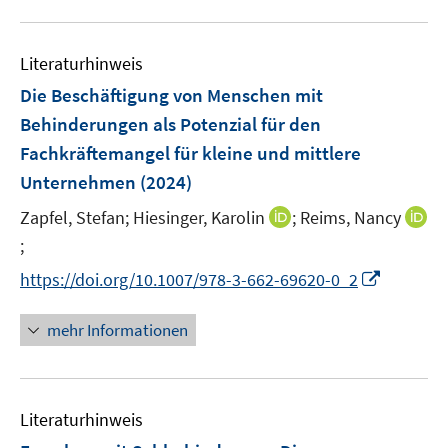
f
e
n
u
e
n
m
e
n
e
F
Literaturhinweis
m
n
e
F
Die Beschäftigung von Menschen mit
n
e
Behinderungen als Potenzial für den
s
n
Fachkräftemangel für kleine und mittlere
t
s
e
Unternehmen
(2024)
t
r
e
I
Zapfel, Stefan;
Hiesinger, Karolin
;
Reims, Nancy
ö
r
n
;
I
f
ö
n
n
f
I
https://doi.org/10.1007/978-3-662-69620-0_2
f
e
n
n
n
f
u
e
e
n
n
mehr Informationen
e
u
n
e
e
m
e
u
n
F
m
e
e
F
Literaturhinweis
m
n
e
F