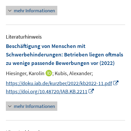
n
ö
n
mehr Informationen
f
e
f
u
n
e
e
Literaturhinweis
m
n
F
Beschäftigung von Menschen mit
e
Schwerbehinderungen: Betrieben liegen oftmals
n
zu wenige passende Bewerbungen vor
(2022)
s
t
I
Hiesinger, Karolin
;
Kubis, Alexander;
e
n
I
https://doku.iab.de/kurzber/2022/kb2022-11.pdf
r
n
n
I
https://doi.org/10.48720/IAB.KB.2211
ö
e
n
n
f
u
e
n
mehr Informationen
f
e
u
e
n
m
e
u
e
F
m
e
n
e