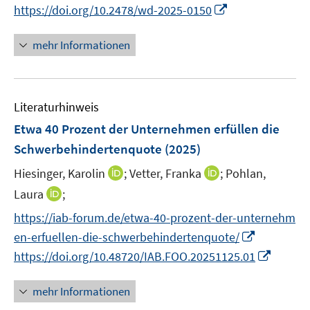
n
n
m
I
f
https://doi.org/10.2478/wd-2025-0150
e
e
n
F
n
n
m
n
e
e
n
e
F
mehr Informationen
u
n
e
n
e
e
s
u
n
m
t
e
s
F
e
Literaturhinweis
m
t
e
r
F
e
Etwa 40 Prozent der Unternehmen erfüllen die
n
ö
e
r
Schwerbehindertenquote
(2025)
s
f
n
ö
t
I
f
I
Hiesinger, Karolin
;
Vetter, Franka
;
Pohlan,
s
f
e
n
n
n
t
I
f
Laura
;
r
n
e
n
e
n
n
https://iab-forum.de/etwa-40-prozent-der-unternehm
ö
e
n
e
r
n
e
I
en-erfuellen-die-schwerbehindertenquote/
f
u
u
ö
e
n
n
f
I
e
e
https://doi.org/10.48720/IAB.FOO.20251125.01
f
u
n
n
n
m
m
f
e
e
e
n
F
F
n
mehr Informationen
m
u
n
e
e
e
e
F