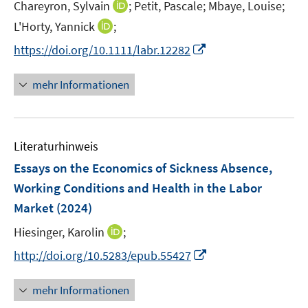
t
I
Chareyron, Sylvain
;
Petit, Pascale;
Mbaye, Louise;
s
e
n
t
I
L'Horty, Yannick
;
r
n
e
n
I
https://doi.org/10.1111/labr.12282
ö
e
r
n
n
f
u
ö
e
n
f
mehr Informationen
e
f
u
e
n
m
f
e
u
e
F
n
m
e
n
e
e
F
Literaturhinweis
m
n
n
e
F
Essays on the Economics of Sickness Absence,
s
n
e
t
Working Conditions and Health in the Labor
s
n
e
Market
(2024)
t
s
r
e
t
I
Hiesinger, Karolin
;
ö
r
e
n
f
I
http://doi.org/10.5283/epub.55427
ö
r
n
f
n
f
ö
e
n
n
f
mehr Informationen
f
u
e
e
n