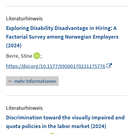
f
f
f
u
e
e
n
n
f
e
n
n
e
e
n
Literaturhinweis
m
n
n
e
F
Exploring Disability Disadvantage in Hiring: A
n
e
Factorial Survey among Norwegian Employers
n
(2024)
s
t
I
Berre, Stine
;
e
n
I
https://doi.org/10.1177/09500170231175776
r
n
n
ö
e
n
mehr Informationen
f
u
e
f
e
u
n
m
e
e
F
Literaturhinweis
m
n
e
F
Discrimination toward the visually impaired and
n
e
quota policies in the labor market
(2024)
s
n