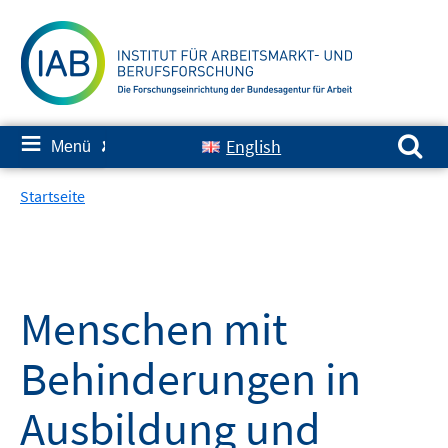
Springe
zum
Inhalt
Suchen nach:
≡
English
Menü
✘
Startseite
Menschen mit
Behinderungen in
Ausbildung und