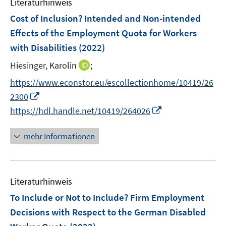
F
Literaturhinweis
m
n
e
F
Cost of Inclusion? Intended and Non-intended
s
n
e
Effects of the Employment Quota for Workers
t
s
n
e
with Disabilities
(2022)
t
s
r
e
t
I
Hiesinger, Karolin
;
ö
r
e
n
f
https://www.econstor.eu/escollectionhome/10419/26
ö
r
n
f
I
2300
f
ö
e
n
n
I
f
https://hdl.handle.net/10419/264026
f
u
e
n
n
n
f
e
n
e
n
e
n
mehr Informationen
m
u
e
n
e
F
e
u
n
e
m
e
n
F
Literaturhinweis
m
s
e
F
To Include or Not to Include? Firm Employment
t
n
e
e
Decisions with Respect to the German Disabled
s
n
r