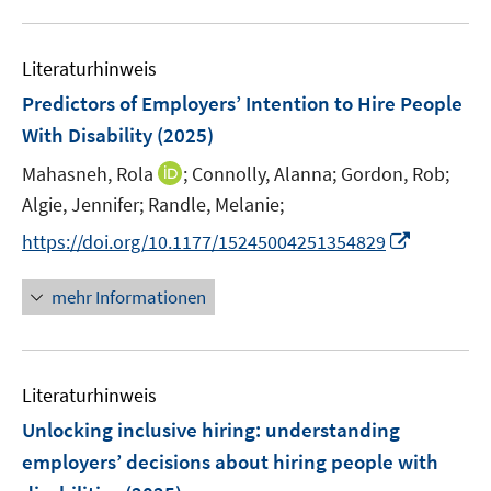
e
u
n
n
n
e
m
e
s
s
n
F
Literaturhinweis
m
t
t
s
e
F
e
e
Predictors of Employers’ Intention to Hire People
t
n
e
r
r
e
With Disability
(2025)
s
n
ö
ö
r
t
I
Mahasneh, Rola
;
Connolly, Alanna;
Gordon, Rob;
s
f
f
ö
e
n
t
f
f
Algie, Jennifer;
Randle, Melanie;
f
r
n
e
n
n
f
I
https://doi.org/10.1177/15245004251354829
ö
e
r
e
e
n
n
f
u
ö
n
n
e
n
mehr Informationen
f
e
f
n
e
n
m
f
u
e
F
n
e
n
e
e
Literaturhinweis
m
n
n
F
Unlocking inclusive hiring: understanding
s
e
employers’ decisions about hiring people with
t
n
e