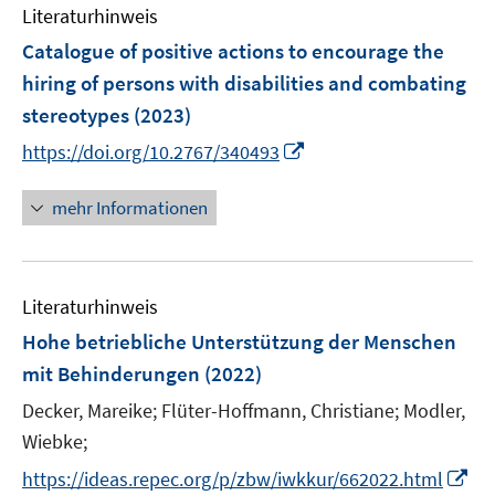
n
Literaturhinweis
m
F
Catalogue of positive actions to encourage the
e
hiring of persons with disabilities and combating
n
stereotypes
(2023)
s
I
t
https://doi.org/10.2767/340493
n
e
n
r
mehr Informationen
e
ö
u
f
e
f
Literaturhinweis
m
n
F
e
Hohe betriebliche Unterstützung der Menschen
e
n
mit Behinderungen
(2022)
n
Decker, Mareike;
Flüter-Hoffmann, Christiane;
Modler,
s
t
Wiebke;
e
I
https://ideas.repec.org/p/zbw/iwkkur/662022.html
r