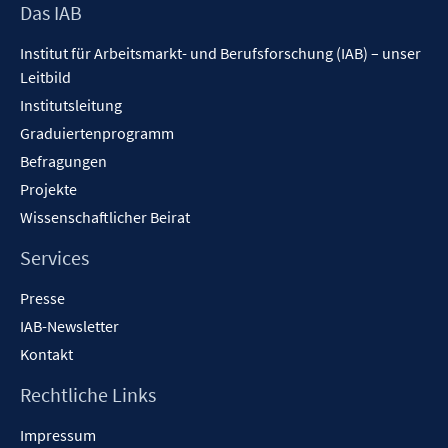
f
Footer
Das IAB
ö
e
f
Inhalt
f
n
Institut für Arbeitsmarkt- und Berufsforschung (IAB) – unser
n
f
Leitbild
e
n
n
Institutsleitung
e
n
Graduiertenprogramm
Befragungen
Projekte
Wissenschaftlicher Beirat
Services
Presse
IAB-Newsletter
Kontakt
Rechtliche Links
Impressum