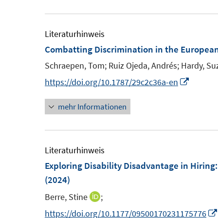
u
u
ö
e
e
f
m
m
Literaturhinweis
f
F
F
Combatting Discrimination in the Europea
n
e
e
e
Schraepen, Tom;
Ruiz Ojeda, Andrés;
Hardy, Su
n
n
n
I
https://doi.org/10.1787/29c2c36a-en
s
s
n
t
t
mehr Informationen
n
e
e
e
r
r
u
ö
ö
e
Literaturhinweis
f
f
m
Exploring Disability Disadvantage in Hirin
f
f
F
(2024)
n
n
e
e
e
Berre, Stine
;
I
n
n
n
n
https://doi.org/10.1177/09500170231175776
s