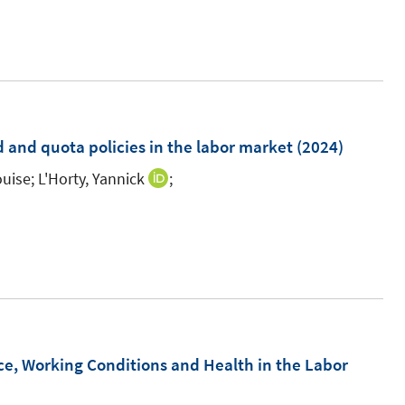
n
n
n
e
u
e
m
d and quota policies in the labor market
(2024)
F
uise;
L'Horty, Yannick
;
I
e
n
n
n
s
e
t
u
e
e
r
m
ö
F
ce, Working Conditions and Health in the Labor
f
e
f