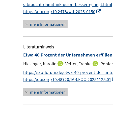
n
e
n
s-braucht-damit-inklusion-besser-gelingt.html
t
s
n
e
I
https://doi.org/10.2478/wd-2025-0150
e
t
u
n
r
e
mehr Informationen
e
n
ö
r
m
e
f
ö
F
u
f
f
e
e
Literaturhinweis
n
f
n
m
Etwa 40 Prozent der Unternehmen erfülle
e
n
s
F
n
e
Hiesinger, Karolin
;
Vetter, Franka
;
Pohlan
I
I
t
e
n
n
n
https://iab-forum.de/etwa-40-prozent-der-un
e
n
n
n
https://doi.org/10.48720/IAB.FOO.20251125.01
r
s
e
e
ö
t
mehr Informationen
u
u
f
e
e
e
f
r
m
m
n
ö