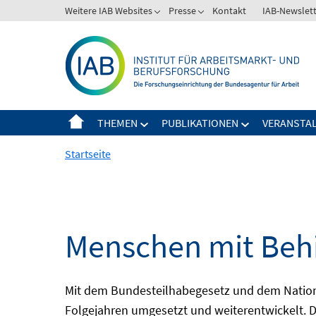
Springe
Weitere IAB Websites
Presse
Kontakt
IAB-Newslet
zum
Inhalt
THEMEN
PUBLIKATIONEN
VERANSTA
Startseite
Menschen mit Behi
Mit dem Bundesteilhabegesetz und dem Nation
Folgejahren umgesetzt und weiterentwickelt. D