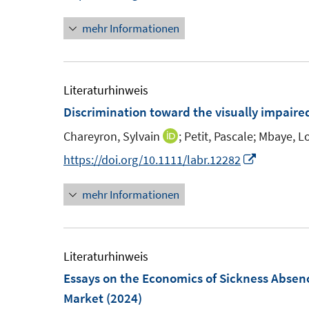
n
t
mehr Informationen
e
e
u
r
e
ö
m
Literaturhinweis
f
F
Discrimination toward the visually impaire
f
e
n
Chareyron, Sylvain
;
Petit, Pascale;
Mbaye, Lo
I
n
e
n
I
https://doi.org/10.1111/labr.12282
s
n
n
n
t
mehr Informationen
e
n
e
u
e
r
e
u
ö
m
e
Literaturhinweis
f
F
m
Essays on the Economics of Sickness Absen
f
e
F
Market
(2024)
n