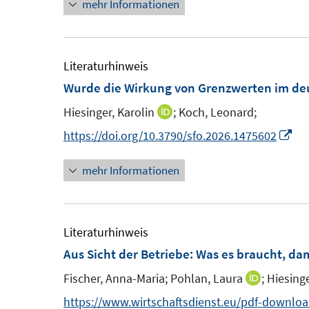
mehr Informationen
e
n
u
e
e
u
m
e
Literaturhinweis
F
m
Wurde die Wirkung von Grenzwerten im deu
e
F
Hiesinger, Karolin
;
Koch, Leonard;
I
n
e
n
I
https://doi.org/10.3790/sfo.2026.1475602
s
n
n
n
t
s
mehr Informationen
e
n
e
t
u
e
r
e
e
u
ö
r
m
e
Literaturhinweis
f
ö
F
m
Aus Sicht der Betriebe: Was es braucht, dam
f
f
e
F
n
f
Fischer, Anna-Maria;
Pohlan, Laura
;
Hiesinge
I
n
e
e
n
n
https://www.wirtschaftsdienst.eu/pdf-download
s
n