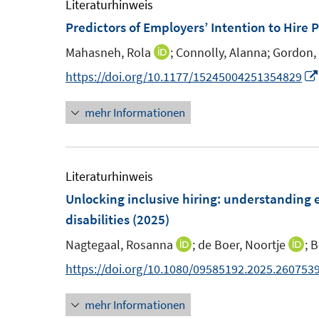
F
F
Literaturhinweis
e
f
e
e
Predictors of Employers’ Intention to Hire P
n
f
n
n
n
Mahasneh, Rola
;
Connolly, Alanna;
Gordon,
I
s
s
e
n
https://doi.org/10.1177/15245004251354829
t
t
n
n
e
e
mehr Informationen
e
r
r
u
ö
ö
e
f
f
m
Literaturhinweis
f
f
F
Unlocking inclusive hiring: understanding 
n
n
e
disabilities
(2025)
e
e
n
n
n
Nagtegaal, Rosanna
;
de Boer, Noortje
;
B
I
I
s
n
n
https://doi.org/10.1080/09585192.2025.260753
t
n
n
e
mehr Informationen
e
e
r