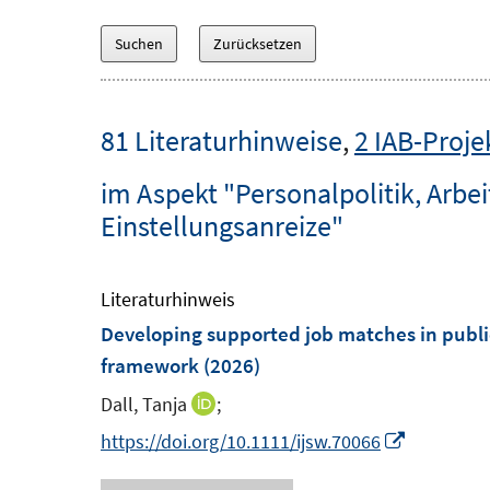
81 Literaturhinweise
,
2 IAB-Proje
im Aspekt "Personalpolitik, Arbei
Einstellungsanreize"
Literaturhinweis
Developing supported job matches in publi
framework
(2026)
Dall, Tanja
;
I
n
I
https://doi.org/10.1111/ijsw.70066
n
n