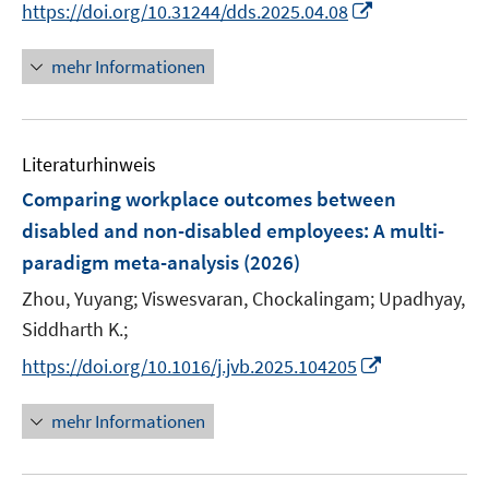
I
https://doi.org/10.31244/dds.2025.04.08
n
n
mehr Informationen
e
u
e
Literaturhinweis
m
F
Comparing workplace outcomes between
e
disabled and non-disabled employees: A multi-
n
paradigm meta-analysis
(2026)
s
t
Zhou, Yuyang;
Viswesvaran, Chockalingam;
Upadhyay,
e
Siddharth K.;
r
I
https://doi.org/10.1016/j.jvb.2025.104205
ö
n
f
n
mehr Informationen
f
e
n
u
e