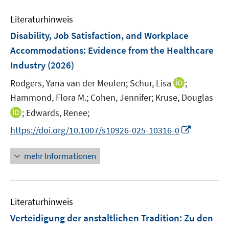
n
e
n
e
Literaturhinweis
m
n
F
Disability, Job Satisfaction, and Workplace
e
Accommodations: Evidence from the Healthcare
n
Industry
(2026)
s
t
I
Rodgers, Yana van der Meulen;
Schur, Lisa
;
e
n
Hammond, Flora M.;
Cohen, Jennifer;
Kruse, Douglas
r
n
I
;
Edwards, Renee;
ö
e
n
I
https://doi.org/10.1007/s10926-025-10316-0
f
u
n
n
f
e
e
n
n
mehr Informationen
m
u
e
e
F
e
u
n
e
m
e
n
F
Literaturhinweis
m
s
e
F
Verteidigung der anstaltlichen Tradition
:
Zu den
t
n
e