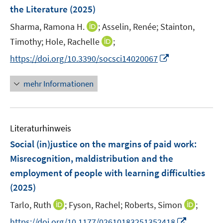
e
the Literature
(2025)
n
I
Sharma, Ramona H.
;
Asselin, Renée;
Stainton,
s
n
t
I
Timothy;
Hole, Rachelle
;
n
e
n
I
https://doi.org/10.3390/socsci14020067
e
r
n
n
u
ö
e
n
mehr Informationen
e
f
u
e
m
f
e
u
F
n
m
e
e
e
F
Literaturhinweis
m
n
n
e
F
Social (in)justice on the margins of paid work:
s
n
e
t
Misrecognition, maldistribution and the
s
n
e
employment of people with learning difficulties
t
s
r
e
(2025)
t
ö
r
e
I
I
Tarlo, Ruth
;
Fyson, Rachel;
Roberts, Simon
;
f
ö
r
n
n
f
f
I
https://doi.org/10.1177/02610183251352418