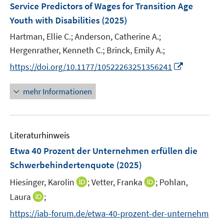
e
t
t
Service Predictors of Wages for Transition Age
s
s
n
e
e
Youth with Disabilities
t
(2025)
t
s
r
r
e
e
t
Hartman, Ellie C.;
Anderson, Catherine A.;
ö
ö
r
r
e
Hergenrather, Kenneth C.;
Brinck, Emily A.;
f
f
ö
ö
r
f
f
I
https://doi.org/10.1177/10522263251356241
f
f
ö
n
n
n
f
f
f
e
e
n
n
n
mehr Informationen
f
n
n
e
e
e
n
u
n
n
e
e
n
Literaturhinweis
m
F
Etwa 40 Prozent der Unternehmen erfüllen die
e
Schwerbehindertenquote
(2025)
n
I
I
Hiesinger, Karolin
;
Vetter, Franka
;
Pohlan,
s
n
n
t
I
Laura
;
n
n
e
n
https://iab-forum.de/etwa-40-prozent-der-unternehm
e
e
r