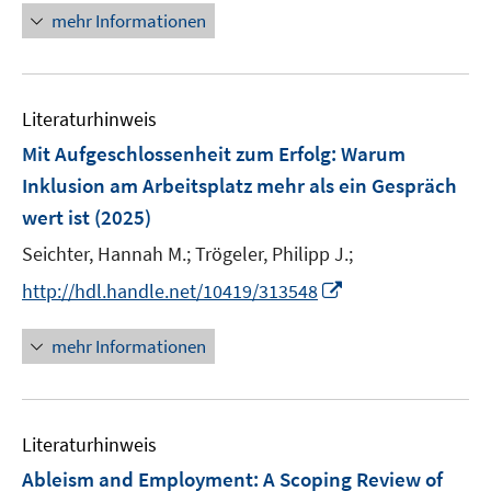
n
F
mehr Informationen
e
e
u
n
e
s
Literaturhinweis
m
t
F
e
Mit Aufgeschlossenheit zum Erfolg: Warum
e
r
Inklusion am Arbeitsplatz mehr als ein Gespräch
n
ö
wert ist
(2025)
s
f
t
Seichter, Hannah M.;
Trögeler, Philipp J.;
f
e
n
I
http://hdl.handle.net/10419/313548
r
e
n
ö
n
n
mehr Informationen
f
e
f
u
n
e
e
Literaturhinweis
m
n
F
Ableism and Employment: A Scoping Review of