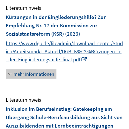
e
n
Literaturhinweis
m
F
Kürzungen in der Eingliederungshilfe? Zur
e
Empfehlung Nr. 17 der Kommission zur
n
Sozialstaatsreform (KSR)
(2026)
s
t
https://www.dgb.de/fileadmin/download_center/Stud
e
ien/Arbeitsmarkt_Aktuell/DGB_K%C3%BCrzungen_in
r
I
_der_Eingliederungshilfe_final.pdf
ö
n
f
n
mehr Informationen
f
e
n
u
e
e
n
Literaturhinweis
m
F
Inklusion im Berufseinstieg
:
Gatekeeping am
e
Übergang Schule-Berufsausbildung aus Sicht von
n
Auszubildenden mit Lernbeeinträchtigungen
s