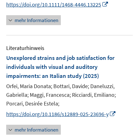
n
I
https://doi.org/10.1111/1468-4446.13225
ö
n
n
f
e
n
mehr Informationen
f
u
e
n
e
u
e
m
e
n
F
Literaturhinweis
m
e
F
Unexplored strains and job satisfaction for
n
e
individuals with visual and auditory
s
n
impairments: an Italian study
t
(2025)
s
e
t
Orfei, Maria Donata;
Bottari, Davide;
Daneluzzi,
r
e
Gabriella;
Maggi, Francesca;
Ricciardi, Emiliano;
ö
r
Porcari, Desirée Estela;
f
ö
f
I
https://doi.org/10.1186/s12889-025-23696-y
f
n
n
f
e
n
mehr Informationen
n
n
e
e