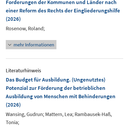
e
Forderungen der Kommunen und Länder nach
s
n
r
einer Reform des Rechts der Eingliederungshilfe
t
s
ö
e
(2026)
t
f
r
e
f
Rosenow, Roland;
ö
r
n
f
ö
e
f
mehr Informationen
f
n
n
f
e
n
n
e
Literaturhinweis
n
Das Budget für Ausbildung. (Ungenutztes)
Potenzial zur Förderung der betrieblichen
Ausbildung von Menschen mit Behinderungen
(2026)
Wansing, Gudrun;
Mattern, Lea;
Rambausek-Haß,
Tonia;