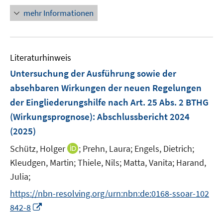
r
n
mehr Informationen
ö
e
f
u
f
e
n
Literaturhinweis
m
e
F
Untersuchung der Ausführung sowie der
n
e
absehbaren Wirkungen der neuen Regelungen
n
der Eingliederungshilfe nach Art. 25 Abs. 2 BTHG
s
(Wirkungsprognose)
:
Abschlussbericht 2024
t
e
(2025)
r
I
Schütz, Holger
;
Prehn, Laura;
Engels, Dietrich;
ö
n
Kleudgen, Martin;
Thiele, Nils;
Matta, Vanita;
Harand,
f
n
Julia;
f
e
n
https://nbn-resolving.org/urn:nbn:de:0168-ssoar-102
u
e
I
842-8
e
n
n
m