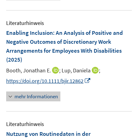
e
f
e
u
n
m
e
e
F
Literaturhinweis
m
n
e
F
Enabling Inclusion: An Analysis of Positive and
n
e
Negative Outcomes of Discretionary Work
s
n
Arrangements for Employees With Disabilities
t
s
e
(2025)
t
r
e
I
I
Booth, Jonathan E.
;
Lup, Daniela
;
ö
r
n
n
f
I
https://doi.org/10.1111/bjir.12862
ö
n
n
f
n
f
e
e
n
n
mehr Informationen
f
u
u
e
e
n
e
e
n
u
e
m
m
e
n
F
F
Literaturhinweis
m
e
e
F
Nutzung von Routinedaten in der
n
n