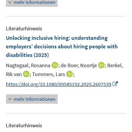
mehr Informationen
f
e
r
f
u
ö
n
e
f
e
m
f
Literaturhinweis
n
F
n
Unlocking inclusive hiring: understanding
e
e
employers’ decisions about hiring people with
n
n
disabilities
(2025)
s
t
I
I
Nagtegaal, Rosanna
;
de Boer, Noortje
;
Berkel,
e
n
n
I
I
Rik van
;
Tummers, Lars
;
r
n
n
n
n
I
https://doi.org/10.1080/09585192.2025.2607539
ö
e
e
n
n
n
f
u
u
e
e
n
f
mehr Informationen
e
e
u
u
e
n
m
m
e
e
u
e
F
F
m
m
e
n
e
e
F
F
Literaturhinweis
m
n
n
e
e