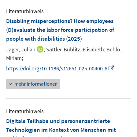
n
m
e
n
e
e
e
F
Literaturhinweis
m
n
n
n
e
F
Disabling misperceptions? How employees
s
s
n
e
t
t
(D)evaluate the labor force participation of
s
n
e
e
people with disabilities
t
(2025)
s
r
r
e
t
I
Jäger, Julian
;
Sattler-Bublitz, Elisabeth;
Beblo,
ö
ö
r
e
n
Miriam;
f
f
ö
r
n
f
f
I
f
https://doi.org/10.1186/s12651-025-00400-6
ö
e
n
n
n
f
f
u
e
e
n
n
mehr Informationen
f
e
n
n
e
e
n
m
u
n
e
F
e
n
e
Literaturhinweis
m
n
F
Digitale Teilhabe und personenzentrierte
s
e
Technologien im Kontext von Menschen mit
t
n