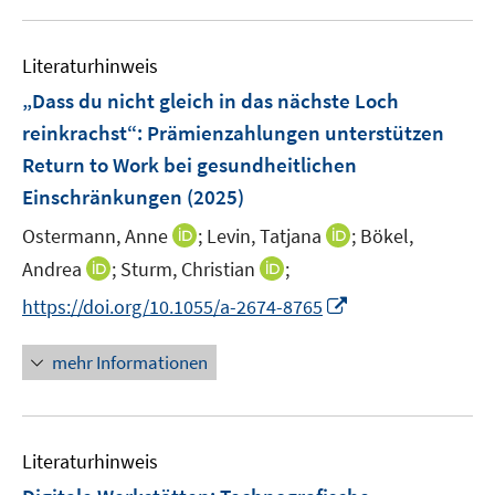
u
n
e
Literaturhinweis
m
F
„Dass du nicht gleich in das nächste Loch
e
reinkrachst“: Prämienzahlungen unterstützen
n
Return to Work bei gesundheitlichen
s
Einschränkungen
(2025)
t
e
I
I
Ostermann, Anne
;
Levin, Tatjana
;
Bökel,
r
n
n
I
I
Andrea
;
Sturm, Christian
;
ö
n
n
n
n
I
f
https://doi.org/10.1055/a-2674-8765
e
e
n
n
n
f
u
u
e
e
n
n
mehr Informationen
e
e
u
u
e
e
m
m
e
e
u
n
F
F
m
m
e
e
e
F
F
Literaturhinweis
m
n
n
e
e
F