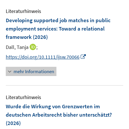
Literaturhinweis
Developing supported job matches in public
employment services: Toward a relational
framework
(2026)
I
Dall, Tanja
;
n
I
https://doi.org/10.1111/ijsw.70066
n
n
e
n
mehr Informationen
u
e
e
u
m
e
F
Literaturhinweis
m
e
F
Wurde die Wirkung von Grenzwerten im
n
e
deutschen Arbeitsrecht bisher unterschätzt?
s
n
(2026)
t
s