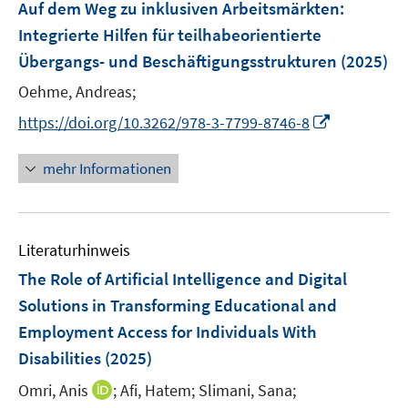
F
Auf dem Weg zu inklusiven Arbeitsmärkten
:
s
s
n
n
e
t
t
Integrierte Hilfen für teilhabeorientierte
s
s
n
e
e
Übergangs- und Beschäftigungsstrukturen
t
t
(2025)
s
r
r
e
e
t
Oehme, Andreas;
ö
ö
r
r
e
I
f
f
https://doi.org/10.3262/978-3-7799-8746-8
ö
ö
r
n
f
f
f
f
ö
n
n
n
mehr Informationen
f
f
f
e
e
e
n
n
f
u
n
n
e
e
n
e
n
n
e
Literaturhinweis
m
n
F
The Role of Artificial Intelligence and Digital
e
Solutions in Transforming Educational and
n
Employment Access for Individuals With
s
Disabilities
(2025)
t
e
I
Omri, Anis
;
Afi, Hatem;
Slimani, Sana;
r