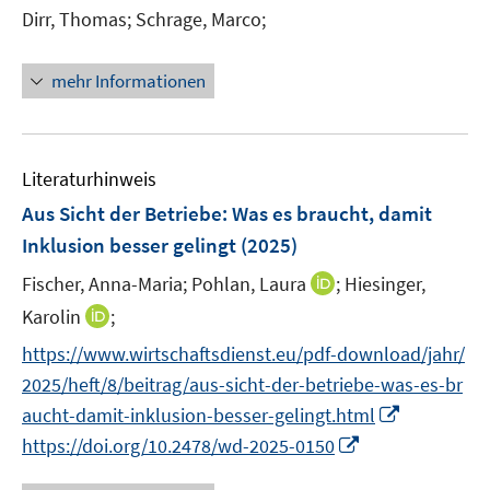
e
t
Dirr, Thomas;
Schrage, Marco;
r
e
ö
r
mehr Informationen
f
ö
f
f
n
f
e
n
Literaturhinweis
n
e
Aus Sicht der Betriebe: Was es braucht, damit
n
Inklusion besser gelingt
(2025)
I
Fischer, Anna-Maria;
Pohlan, Laura
;
Hiesinger,
n
I
Karolin
;
n
n
https://www.wirtschaftsdienst.eu/pdf-download/jahr/
e
n
2025/heft/8/beitrag/aus-sicht-der-betriebe-was-es-br
u
e
I
e
aucht-damit-inklusion-besser-gelingt.html
u
n
m
I
https://doi.org/10.2478/wd-2025-0150
e
n
F
n
m