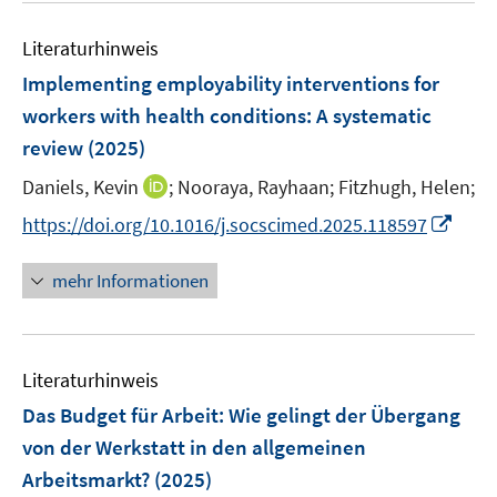
F
F
n
m
e
e
e
e
F
Literaturhinweis
m
n
n
n
e
F
Implementing employability interventions for
s
s
n
e
t
t
workers with health conditions: A systematic
s
n
e
e
review
(2025)
t
s
r
r
e
t
I
Daniels, Kevin
;
Nooraya, Rayhaan;
Fitzhugh, Helen;
ö
ö
r
e
n
f
f
I
https://doi.org/10.1016/j.socscimed.2025.118597
ö
r
n
f
f
n
f
ö
e
n
n
n
f
mehr Informationen
f
u
e
e
e
n
f
e
n
n
u
e
n
m
e
n
e
F
Literaturhinweis
m
n
e
F
Das Budget für Arbeit: Wie gelingt der Übergang
n
e
von der Werkstatt in den allgemeinen
s
n
Arbeitsmarkt?
(2025)
t
s