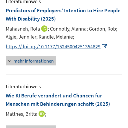
Literaturhinweis
m
F
Predictors of Employers’ Intention to Hire People
e
With Disability
(2025)
n
I
Mahasneh, Rola
;
Connolly, Alanna;
Gordon, Rob;
s
n
t
Algie, Jennifer;
Randle, Melanie;
n
e
I
https://doi.org/10.1177/15245004251354829
e
r
n
u
ö
n
mehr Informationen
e
f
e
m
f
u
F
n
e
e
e
Literaturhinweis
m
n
n
F
Wie KI Berufe verändert und Chancen für
s
e
Menschen mit Behinderungen schafft
(2025)
t
n
e
I
Matthes, Britta
;
s
r
n
t
ö
n
e