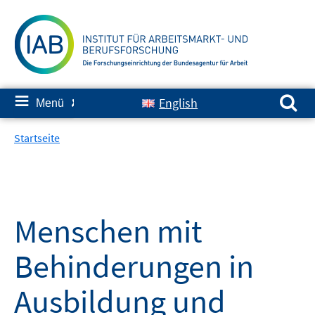
Springe
zum
Inhalt
Suchen nach:
≡
English
Menü
✘
Startseite
Menschen mit
Behinderungen in
Ausbildung und