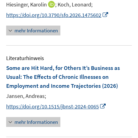
e
t
I
Hiesinger, Karolin
;
Koch, Leonard;
r
e
n
I
https://doi.org/10.3790/sfo.2026.1475602
ö
r
n
n
f
ö
e
n
f
mehr Informationen
f
u
e
n
f
e
u
e
n
m
e
n
e
F
Literaturhinweis
m
n
e
F
Some are Hit Hard, for Others It’s Business as
n
e
Usual: The Effects of Chronic Illnesses on
s
n
Employment and Income Trajectories
t
(2026)
s
e
t
Jansen, Andreas;
r
e
I
https://doi.org/10.1515/jbnst-2024-0065
ö
r
n
f
ö
n
mehr Informationen
f
f
e
n
f
u
e