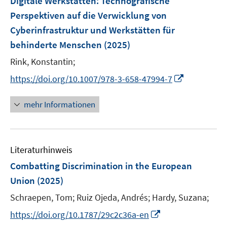
Digitale Werkstätten
:
Technografische
s
s
n
n
e
t
t
Perspektiven auf die Verwicklung von
s
s
n
e
e
Cyberinfrastruktur und Werkstätten für
t
t
s
r
r
e
e
behinderte Menschen
(2025)
t
ö
ö
r
r
e
Rink, Konstantin;
f
f
ö
ö
r
f
f
I
f
f
https://doi.org/10.1007/978-3-658-47994-7
ö
n
n
n
f
f
f
e
e
n
n
n
mehr Informationen
f
n
n
e
e
e
n
u
n
n
e
e
n
Literaturhinweis
m
F
Combatting Discrimination in the European
e
Union
(2025)
n
Schraepen, Tom;
Ruiz Ojeda, Andrés;
Hardy, Suzana;
s
t
I
https://doi.org/10.1787/29c2c36a-en
e
n