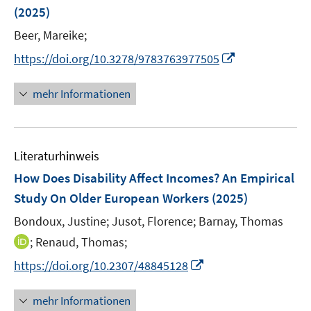
(2025)
t
e
Beer, Mareike;
r
I
https://doi.org/10.3278/9783763977505
ö
n
f
n
mehr Informationen
f
e
n
u
e
e
n
Literaturhinweis
m
F
How Does Disability Affect Incomes? An Empirical
e
Study On Older European Workers
(2025)
n
Bondoux, Justine;
Jusot, Florence;
Barnay, Thomas
s
t
I
;
Renaud, Thomas;
e
n
I
https://doi.org/10.2307/48845128
r
n
n
ö
e
n
mehr Informationen
f
u