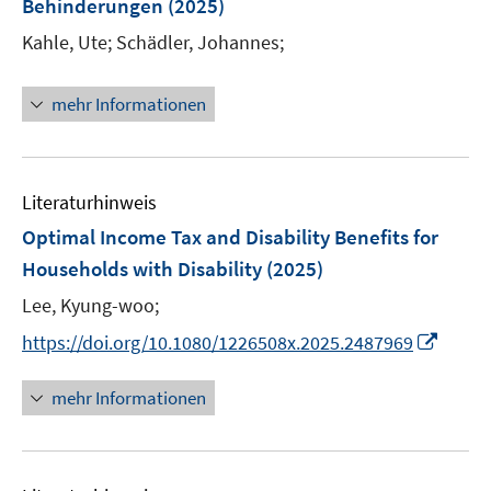
e
Behinderungen
(2025)
s
r
t
Kahle, Ute;
Schädler, Johannes;
ö
e
f
r
mehr Informationen
f
ö
n
f
e
f
n
n
Literaturhinweis
e
Optimal Income Tax and Disability Benefits for
n
Households with Disability
(2025)
Lee, Kyung-woo;
I
https://doi.org/10.1080/1226508x.2025.2487969
n
n
mehr Informationen
e
u
e