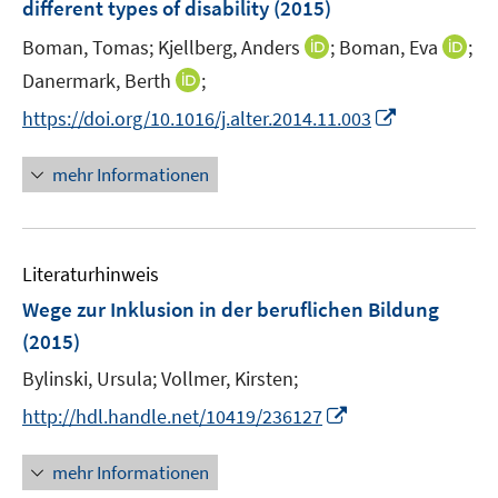
different types of disability
(2015)
s
n
t
I
I
Boman, Tomas;
Kjellberg, Anders
;
Boman, Eva
;
s
e
n
n
t
I
Danermark, Berth
;
r
n
n
e
n
I
https://doi.org/10.1016/j.alter.2014.11.003
ö
e
e
r
n
n
f
u
u
ö
e
n
f
mehr Informationen
e
e
f
u
e
n
m
m
f
e
u
e
F
F
n
m
e
n
e
e
e
F
Literaturhinweis
m
n
n
n
e
F
Wege zur Inklusion in der beruflichen Bildung
s
s
n
e
t
t
(2015)
s
n
e
e
t
Bylinski, Ursula;
Vollmer, Kirsten;
s
r
r
e
t
I
http://hdl.handle.net/10419/236127
ö
ö
r
e
n
f
f
ö
r
n
mehr Informationen
f
f
f
ö
e