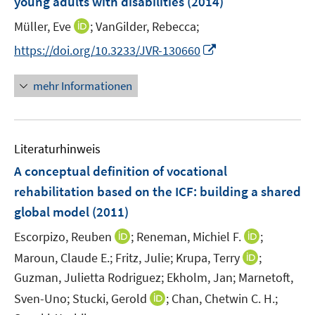
young adults with disabilities
(2014)
s
t
I
Müller, Eve
;
VanGilder, Rebecca;
e
n
I
https://doi.org/10.3233/JVR-130660
r
n
n
ö
e
n
mehr Informationen
f
u
e
f
e
u
n
m
e
e
F
Literaturhinweis
m
n
e
F
A conceptual definition of vocational
n
e
rehabilitation based on the ICF
:
building a shared
s
n
global model
t
(2011)
s
e
t
I
I
Escorpizo, Reuben
;
Reneman, Michiel F.
;
r
e
n
n
I
Maroun, Claude E.;
Fritz, Julie;
Krupa, Terry
;
ö
r
n
n
n
Guzman, Julietta Rodriguez;
Ekholm, Jan;
Marnetoft,
f
ö
e
e
n
f
I
Sven-Uno;
Stucki, Gerold
;
Chan, Chetwin C. H.;
f
u
u
e
n
n