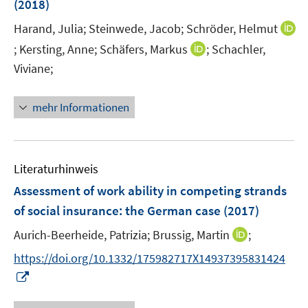
t
(2018)
e
Harand, Julia;
Steinwede, Jacob;
Schröder, Helmut
r
I
I
;
Kersting, Anne;
Schäfers, Markus
;
Schachler,
ö
n
n
Viviane;
f
n
n
f
e
e
n
mehr Informationen
u
u
e
e
e
n
m
m
F
F
Literaturhinweis
e
e
Assessment of work ability in competing strands
n
n
of social insurance
:
the German case
(2017)
s
s
t
t
I
Aurich-Beerheide, Patrizia;
Brussig, Martin
;
e
e
n
https://doi.org/10.1332/175982717X14937395831424
r
r
n
I
ö
ö
e
n
f
f
u