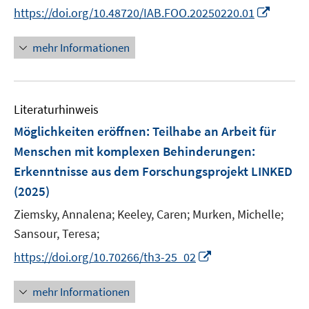
e
n
n
I
https://doi.org/10.48720/IAB.FOO.20250220.01
ö
r
n
n
n
f
ö
e
e
n
f
mehr Informationen
f
u
u
e
n
f
e
e
u
e
n
m
m
e
n
e
F
F
Literaturhinweis
m
n
e
e
F
Möglichkeiten eröffnen: Teilhabe an Arbeit für
n
n
e
Menschen mit komplexen Behinderungen
:
s
s
n
Erkenntnisse aus dem Forschungsprojekt LINKED
t
t
s
e
e
(2025)
t
r
r
e
Ziemsky, Annalena;
Keeley, Caren;
Murken, Michelle;
ö
ö
r
Sansour, Teresa;
f
f
ö
f
f
I
https://doi.org/10.70266/th3-25_02
f
n
n
n
f
e
e
n
mehr Informationen
n
n
n
e
e