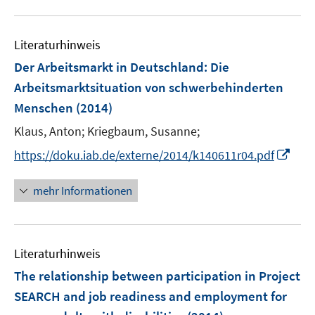
u
n
n
n
e
Literaturhinweis
m
F
Der Arbeitsmarkt in Deutschland: Die
e
Arbeitsmarktsituation von schwerbehinderten
n
Menschen
(2014)
s
t
Klaus, Anton;
Kriegbaum, Susanne;
e
I
https://doku.iab.de/externe/2014/k140611r04.pdf
r
n
ö
n
mehr Informationen
f
e
f
u
n
e
e
Literaturhinweis
m
n
F
The relationship between participation in Project
e
SEARCH and job readiness and employment for
n