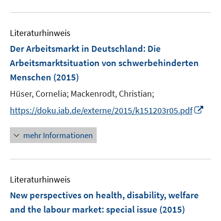
n
n
f
f
u
e
e
n
f
e
n
n
e
n
Literaturhinweis
m
n
e
F
Der Arbeitsmarkt in Deutschland: Die
n
e
Arbeitsmarktsituation von schwerbehinderten
n
Menschen
(2015)
s
t
Hüser, Cornelia;
Mackenrodt, Christian;
e
I
https://doku.iab.de/externe/2015/k151203r05.pdf
r
n
ö
n
mehr Informationen
f
e
f
u
n
e
e
Literaturhinweis
m
n
F
New perspectives on health, disability, welfare
e
and the labour market
:
special issue
(2015)
n