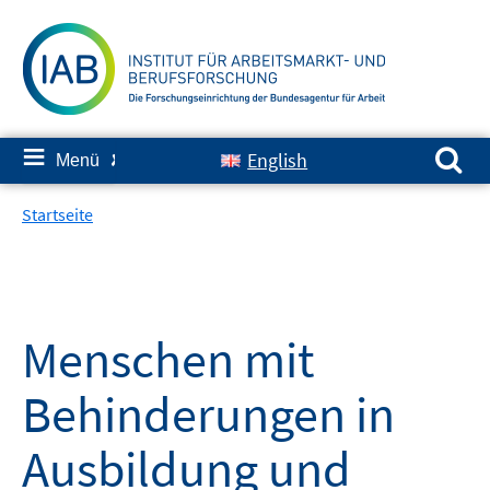
Springe
zum
Inhalt
Suchen nach:
≡
English
Menü
✘
Startseite
Menschen mit
Behinderungen in
Ausbildung und