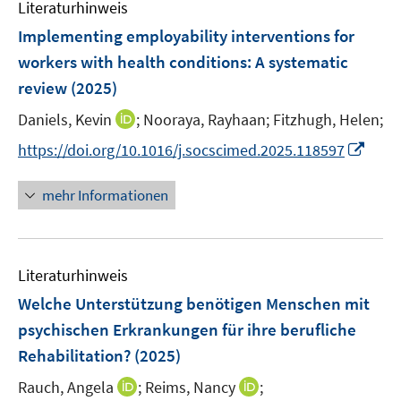
Literaturhinweis
Implementing employability interventions for
workers with health conditions: A systematic
review
(2025)
I
Daniels, Kevin
;
Nooraya, Rayhaan;
Fitzhugh, Helen;
n
I
https://doi.org/10.1016/j.socscimed.2025.118597
n
n
e
n
mehr Informationen
u
e
e
u
m
e
F
Literaturhinweis
m
e
F
Welche Unterstützung benötigen Menschen mit
n
e
psychischen Erkrankungen für ihre berufliche
s
n
Rehabilitation?
(2025)
t
s
e
t
I
I
Rauch, Angela
;
Reims, Nancy
;
r