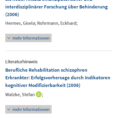
n
r
interdisziplinärer Forschung über Behinderung
s
ö
(2006)
t
f
e
Hermes, Gisela;
Rohrmann, Eckhard;
f
r
n
ö
e
mehr Informationen
f
n
f
n
e
Literaturhinweis
n
Berufliche Rehabilitation schizophren
Erkrankter
:
Erfolgsvorhersage durch Indikatoren
kognitiver Modifizierbarkeit
(2006)
I
Watzke, Stefan
;
n
n
mehr Informationen
e