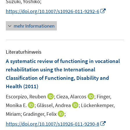
Suzuki, Yoshiko;
f
e
e
u
e
n
n
m
m
I
e
https://doi.org/10.1007/s10926-011-9292-6
n
e
e
F
F
n
m
u
n
e
e
n
F
mehr Informationen
e
n
n
e
e
m
s
s
u
n
F
t
t
e
s
e
e
e
Literaturhinweis
m
t
n
r
r
F
e
A systematic review of functioning in vocational
s
ö
ö
e
r
rehabilitation using the International
t
f
f
n
ö
e
Classification of Functioning, Disability and
f
f
s
f
r
n
n
Health
(2011)
t
f
ö
e
e
e
n
I
I
Escorpizo, Reuben
;
Cieza, Alarcos
;
Finger,
f
n
n
r
e
n
n
f
I
I
Monika E.
;
Glässel, Andrea
;
Lückenkemper,
ö
n
n
n
n
n
n
I
Miriam;
Gradinger, Felix
;
f
e
e
e
n
n
n
f
I
https://doi.org/10.1007/s10926-011-9290-8
u
u
n
e
e
n
n
n