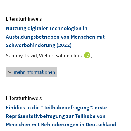
u
n
e
Literaturhinweis
m
F
Nutzung digitaler Technologien in
e
Ausbildungsbetrieben von Menschen mit
n
Schwerbehinderung
(2022)
s
t
I
Samray, David;
Weller, Sabrina Inez
;
e
n
r
n
mehr Informationen
ö
e
f
u
f
e
n
m
Literaturhinweis
e
F
Einblick in die "Teilhabebefragung"
:
erste
n
e
Repräsentativbefragung zur Teilhabe von
n
Menschen mit Behinderungen in Deutschland
s