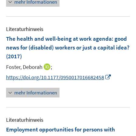
n
f
mehr Informationen
f
e
e
n
n
m
u
e
e
F
e
n
n
e
Literaturhinweis
m
n
F
The health and well-being at work agenda
:
good
s
e
news for (disabled) workers or just a capital idea?
t
n
e
(2017)
s
r
t
I
Foster, Deborah
;
ö
e
n
I
f
https://doi.org/10.1177/0950017016682458
r
n
n
f
ö
e
n
n
mehr Informationen
f
u
e
e
f
e
u
n
n
m
e
e
F
Literaturhinweis
m
n
e
F
Employment opportunities for persons with
n
e