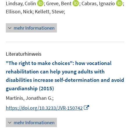
I
I
I
Lindsay, Colin
;
Greve, Bent
;
Cabras, Ignazio
;
s
n
n
n
t
Ellison, Nick;
Kellett, Steve;
n
n
n
e
e
e
e
r
mehr Informationen
u
u
u
ö
e
e
e
f
m
m
m
f
F
F
F
n
Literaturhinweis
e
e
e
e
"The right to make choices"
:
how vocational
n
n
n
n
rehabilitation can help young adults with
s
s
s
disabilities increase self-determination and avoid
t
t
t
e
e
e
guardianship
(2015)
r
r
r
Martinis, Jonathan G.;
ö
ö
ö
I
f
f
f
https://doi.org/10.3233/JVR-150742
n
f
f
f
n
n
n
n
mehr Informationen
e
e
e
e