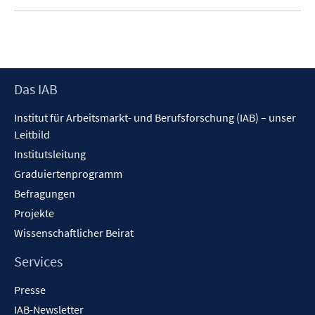
u
e
m
F
e
Footer
Das IAB
n
Inhalt
s
Institut für Arbeitsmarkt- und Berufsforschung (IAB) – unser
t
Leitbild
e
Institutsleitung
r
ö
Graduiertenprogramm
f
Befragungen
f
Projekte
n
Wissenschaftlicher Beirat
e
n
Services
Presse
IAB-Newsletter