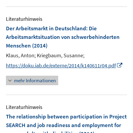
u
n
n
n
e
Literaturhinweis
m
F
Der Arbeitsmarkt in Deutschland: Die
e
Arbeitsmarktsituation von schwerbehinderten
n
Menschen
(2014)
s
t
Klaus, Anton;
Kriegbaum, Susanne;
e
I
https://doku.iab.de/externe/2014/k140611r04.pdf
r
n
ö
n
mehr Informationen
f
e
f
u
n
e
e
Literaturhinweis
m
n
F
The relationship between participation in Project
e
SEARCH and job readiness and employment for
n