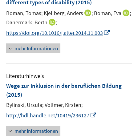
different types of disability
(2015)
s
n
t
I
I
Boman, Tomas;
Kjellberg, Anders
;
Boman, Eva
;
s
e
n
n
t
I
Danermark, Berth
;
r
n
n
e
n
I
https://doi.org/10.1016/j.alter.2014.11.003
ö
e
e
r
n
n
f
u
u
ö
e
n
f
mehr Informationen
e
e
f
u
e
n
m
m
f
e
u
e
F
F
n
m
e
n
e
e
e
F
Literaturhinweis
m
n
n
n
e
F
Wege zur Inklusion in der beruflichen Bildung
s
s
n
e
t
t
(2015)
s
n
e
e
t
Bylinski, Ursula;
Vollmer, Kirsten;
s
r
r
e
t
I
http://hdl.handle.net/10419/236127
ö
ö
r
e
n
f
f
ö
r
n
mehr Informationen
f
f
f
ö
e