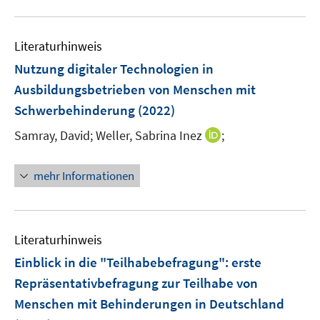
u
n
e
Literaturhinweis
m
F
Nutzung digitaler Technologien in
e
Ausbildungsbetrieben von Menschen mit
n
Schwerbehinderung
(2022)
s
t
I
Samray, David;
Weller, Sabrina Inez
;
e
n
r
n
mehr Informationen
ö
e
f
u
f
e
n
m
Literaturhinweis
e
F
Einblick in die "Teilhabebefragung"
:
erste
n
e
Repräsentativbefragung zur Teilhabe von
n
Menschen mit Behinderungen in Deutschland
s