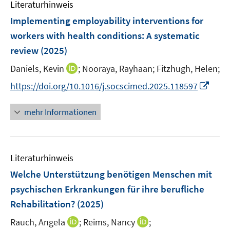
Literaturhinweis
Implementing employability interventions for
workers with health conditions: A systematic
review
(2025)
I
Daniels, Kevin
;
Nooraya, Rayhaan;
Fitzhugh, Helen;
n
I
https://doi.org/10.1016/j.socscimed.2025.118597
n
n
e
n
mehr Informationen
u
e
e
u
m
e
F
Literaturhinweis
m
e
F
Welche Unterstützung benötigen Menschen mit
n
e
psychischen Erkrankungen für ihre berufliche
s
n
Rehabilitation?
(2025)
t
s
e
t
I
I
Rauch, Angela
;
Reims, Nancy
;
r