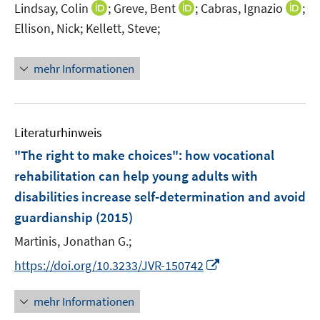
I
I
I
Lindsay, Colin
;
Greve, Bent
;
Cabras, Ignazio
;
s
n
n
n
t
Ellison, Nick;
Kellett, Steve;
n
n
n
e
e
e
e
r
mehr Informationen
u
u
u
ö
e
e
e
f
m
m
m
f
F
F
F
n
Literaturhinweis
e
e
e
e
"The right to make choices"
:
how vocational
n
n
n
n
rehabilitation can help young adults with
s
s
s
disabilities increase self-determination and avoid
t
t
t
e
e
e
guardianship
(2015)
r
r
r
Martinis, Jonathan G.;
ö
ö
ö
I
f
f
f
https://doi.org/10.3233/JVR-150742
n
f
f
f
n
n
n
n
mehr Informationen
e
e
e
e