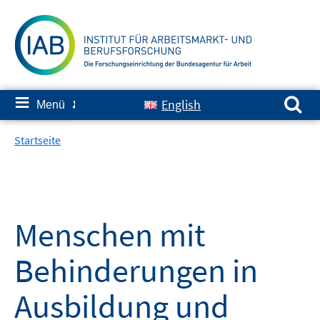
Springe
zum
Inhalt
Suchen nach:
≡
English
Menü
✘
Startseite
Menschen mit
Behinderungen in
Ausbildung und