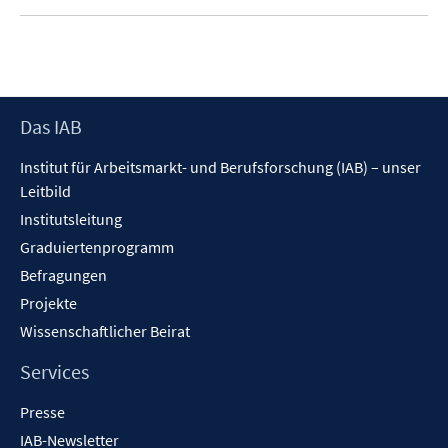
u
e
m
F
e
Footer
Das IAB
n
Inhalt
s
Institut für Arbeitsmarkt- und Berufsforschung (IAB) – unser
t
Leitbild
e
Institutsleitung
r
ö
Graduiertenprogramm
f
Befragungen
f
Projekte
n
Wissenschaftlicher Beirat
e
n
Services
Presse
IAB-Newsletter