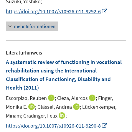
Suzuki, Yoshiko;
f
e
e
u
e
n
n
m
m
I
e
https://doi.org/10.1007/s10926-011-9292-6
n
e
e
F
F
n
m
u
n
e
e
n
F
mehr Informationen
e
n
n
e
e
m
s
s
u
n
F
t
t
e
s
e
e
e
Literaturhinweis
m
t
n
r
r
F
e
A systematic review of functioning in vocational
s
ö
ö
e
r
rehabilitation using the International
t
f
f
n
ö
e
Classification of Functioning, Disability and
f
f
s
f
r
n
n
Health
(2011)
t
f
ö
e
e
e
n
I
I
Escorpizo, Reuben
;
Cieza, Alarcos
;
Finger,
f
n
n
r
e
n
n
f
I
I
Monika E.
;
Glässel, Andrea
;
Lückenkemper,
ö
n
n
n
n
n
n
I
Miriam;
Gradinger, Felix
;
f
e
e
e
n
n
n
f
I
https://doi.org/10.1007/s10926-011-9290-8
u
u
n
e
e
n
n
n