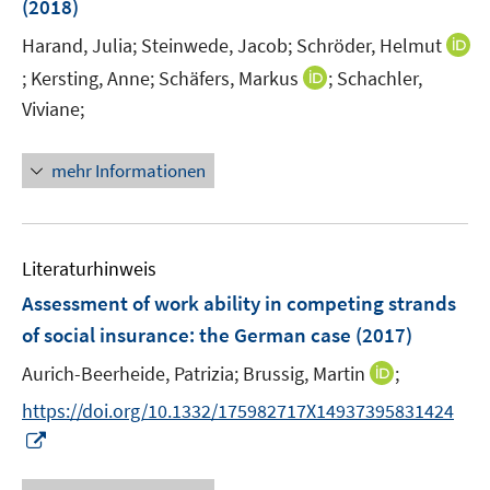
t
(2018)
e
Harand, Julia;
Steinwede, Jacob;
Schröder, Helmut
r
I
I
;
Kersting, Anne;
Schäfers, Markus
;
Schachler,
ö
n
n
Viviane;
f
n
n
f
e
e
n
mehr Informationen
u
u
e
e
e
n
m
m
F
F
Literaturhinweis
e
e
Assessment of work ability in competing strands
n
n
of social insurance
:
the German case
(2017)
s
s
t
t
I
Aurich-Beerheide, Patrizia;
Brussig, Martin
;
e
e
n
https://doi.org/10.1332/175982717X14937395831424
r
r
n
I
ö
ö
e
n
f
f
u