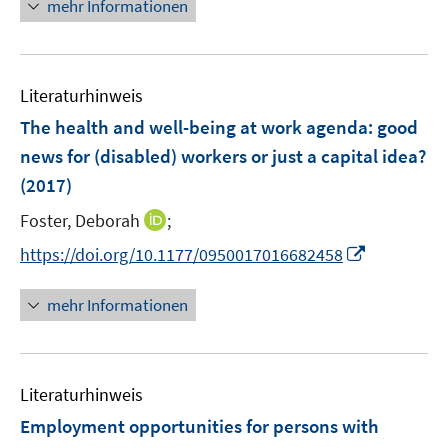
n
f
mehr Informationen
f
e
e
n
n
m
u
e
e
F
e
n
n
e
Literaturhinweis
m
n
F
The health and well-being at work agenda
:
good
s
e
news for (disabled) workers or just a capital idea?
t
n
e
(2017)
s
r
t
I
Foster, Deborah
;
ö
e
n
I
f
https://doi.org/10.1177/0950017016682458
r
n
n
f
ö
e
n
n
mehr Informationen
f
u
e
e
f
e
u
n
n
m
e
e
F
Literaturhinweis
m
n
e
F
Employment opportunities for persons with
n
e