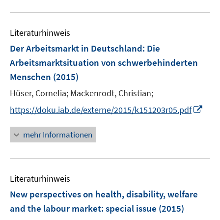
n
n
f
f
u
e
e
n
f
e
n
n
e
n
Literaturhinweis
m
n
e
F
Der Arbeitsmarkt in Deutschland: Die
n
e
Arbeitsmarktsituation von schwerbehinderten
n
Menschen
(2015)
s
t
Hüser, Cornelia;
Mackenrodt, Christian;
e
I
https://doku.iab.de/externe/2015/k151203r05.pdf
r
n
ö
n
mehr Informationen
f
e
f
u
n
e
e
Literaturhinweis
m
n
F
New perspectives on health, disability, welfare
e
and the labour market
:
special issue
(2015)
n