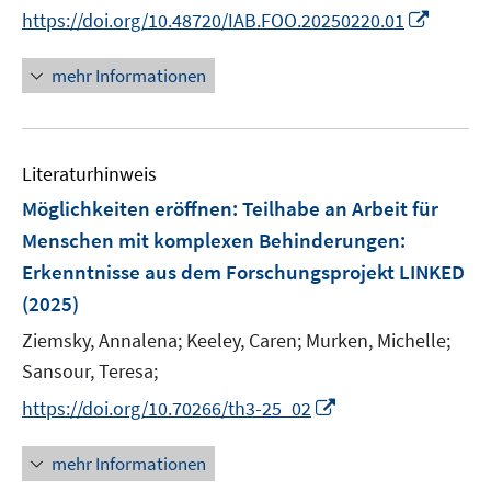
e
n
n
I
https://doi.org/10.48720/IAB.FOO.20250220.01
ö
r
n
n
n
f
ö
e
e
n
f
mehr Informationen
f
u
u
e
n
f
e
e
u
e
n
m
m
e
n
e
F
F
Literaturhinweis
m
n
e
e
F
Möglichkeiten eröffnen: Teilhabe an Arbeit für
n
n
e
Menschen mit komplexen Behinderungen
:
s
s
n
Erkenntnisse aus dem Forschungsprojekt LINKED
t
t
s
e
e
(2025)
t
r
r
e
Ziemsky, Annalena;
Keeley, Caren;
Murken, Michelle;
ö
ö
r
Sansour, Teresa;
f
f
ö
f
f
I
https://doi.org/10.70266/th3-25_02
f
n
n
n
f
e
e
n
mehr Informationen
n
n
n
e
e