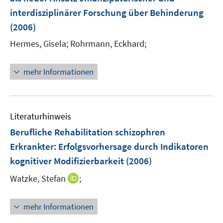
n
r
interdisziplinärer Forschung über Behinderung
s
ö
(2006)
t
f
e
Hermes, Gisela;
Rohrmann, Eckhard;
f
r
n
ö
e
mehr Informationen
f
n
f
n
e
Literaturhinweis
n
Berufliche Rehabilitation schizophren
Erkrankter
:
Erfolgsvorhersage durch Indikatoren
kognitiver Modifizierbarkeit
(2006)
I
Watzke, Stefan
;
n
n
mehr Informationen
e