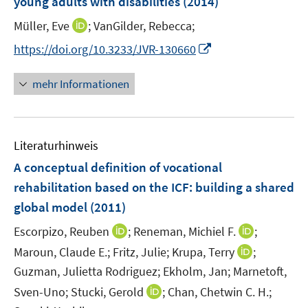
young adults with disabilities
(2014)
s
t
I
Müller, Eve
;
VanGilder, Rebecca;
e
n
I
https://doi.org/10.3233/JVR-130660
r
n
n
ö
e
n
mehr Informationen
f
u
e
f
e
u
n
m
e
e
F
Literaturhinweis
m
n
e
F
A conceptual definition of vocational
n
e
rehabilitation based on the ICF
:
building a shared
s
n
global model
t
(2011)
s
e
t
I
I
Escorpizo, Reuben
;
Reneman, Michiel F.
;
r
e
n
n
I
Maroun, Claude E.;
Fritz, Julie;
Krupa, Terry
;
ö
r
n
n
n
Guzman, Julietta Rodriguez;
Ekholm, Jan;
Marnetoft,
f
ö
e
e
n
f
I
Sven-Uno;
Stucki, Gerold
;
Chan, Chetwin C. H.;
f
u
u
e
n
n