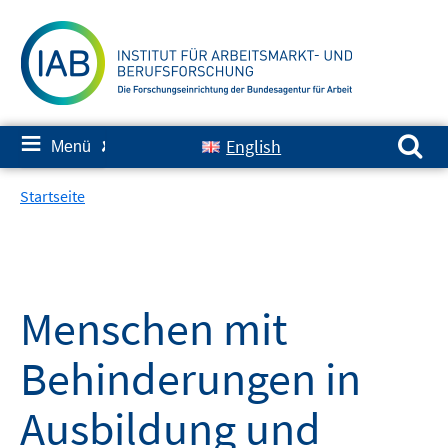
Springe
zum
Inhalt
Suchen nach:
≡
English
Menü
✘
Startseite
Menschen mit
Behinderungen in
Ausbildung und