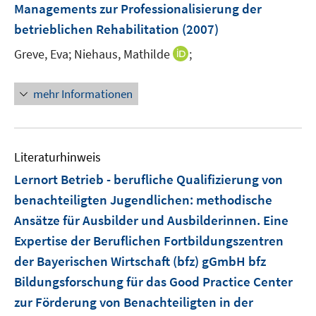
e
e
e
t
t
Managements zur Professionalisierung der
s
n
r
r
e
e
betrieblichen Rehabilitation
t
(2007)
s
ö
ö
r
r
e
t
I
Greve, Eva;
Niehaus, Mathilde
f
;
f
ö
ö
r
e
n
f
f
f
f
ö
r
n
n
n
f
f
mehr Informationen
f
ö
e
e
e
n
n
f
f
u
n
n
e
e
n
f
e
n
n
e
n
m
Literaturhinweis
n
e
F
Lernort Betrieb - berufliche Qualifizierung von
n
e
benachteiligten Jugendlichen
:
methodische
n
Ansätze für Ausbilder und Ausbilderinnen. Eine
s
t
Expertise der Beruflichen Fortbildungszentren
e
der Bayerischen Wirtschaft (bfz) gGmbH bfz
r
Bildungsforschung für das Good Practice Center
ö
zur Förderung von Benachteiligten in der
f