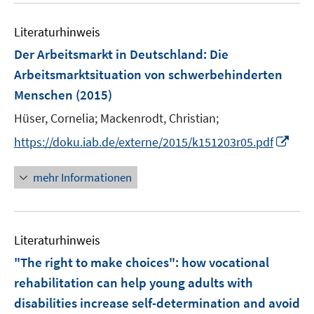
n
m
e
e
F
Literaturhinweis
m
n
e
F
Der Arbeitsmarkt in Deutschland: Die
n
e
Arbeitsmarktsituation von schwerbehinderten
s
n
Menschen
(2015)
t
s
e
t
Hüser, Cornelia;
Mackenrodt, Christian;
r
e
I
https://doku.iab.de/externe/2015/k151203r05.pdf
ö
r
n
f
ö
n
mehr Informationen
f
f
e
n
f
u
e
n
e
n
e
Literaturhinweis
m
n
F
"The right to make choices"
:
how vocational
e
rehabilitation can help young adults with
n
disabilities increase self-determination and avoid
s