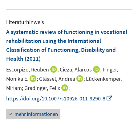
e
e
e
f
u
n
n
n
e
e
Literaturhinweis
m
n
F
A systematic review of functioning in vocational
e
rehabilitation using the International
n
Classification of Functioning, Disability and
s
Health
(2011)
t
e
I
I
Escorpizo, Reuben
;
Cieza, Alarcos
;
Finger,
r
n
n
I
I
Monika E.
;
Glässel, Andrea
;
Lückenkemper,
ö
n
n
n
n
I
Miriam;
Gradinger, Felix
;
f
e
e
n
n
n
f
I
https://doi.org/10.1007/s10926-011-9290-8
u
u
e
e
n
n
n
e
e
u
u
e
e
n
m
m
mehr Informationen
e
e
u
n
e
F
F
m
m
e
u
e
e
F
F
m
e
n
n
e
e