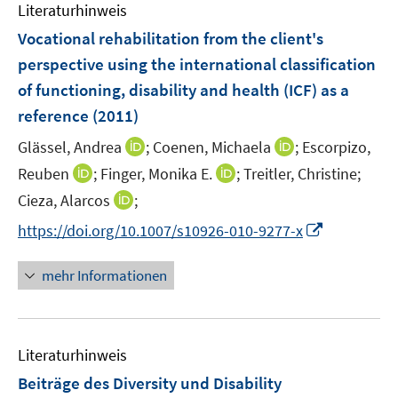
F
Literaturhinweis
m
s
s
n
n
e
F
t
t
Vocational rehabilitation from the client's
s
s
n
e
e
e
t
t
perspective using the international classification
s
n
r
r
e
e
of functioning, disability and health (ICF) as a
t
s
ö
ö
r
r
e
reference
(2011)
t
f
f
ö
ö
r
e
f
f
I
I
Glässel, Andrea
;
Coenen, Michaela
;
Escorpizo,
f
f
ö
r
n
n
n
n
f
f
I
I
Reuben
;
Finger, Monika E.
;
Treitler, Christine;
f
ö
e
e
n
n
n
n
n
n
f
I
Cieza, Alarcos
;
f
n
n
e
e
e
e
n
n
n
n
f
I
https://doi.org/10.1007/s10926-010-9277-x
u
u
n
n
e
e
e
n
n
n
e
e
u
u
n
e
e
n
m
m
mehr Informationen
e
e
u
n
e
F
F
m
m
e
u
e
e
F
F
m
e
n
n
e
e
F
Literaturhinweis
m
s
s
n
n
e
F
t
t
Beiträge des Diversity und Disability
s
s
n