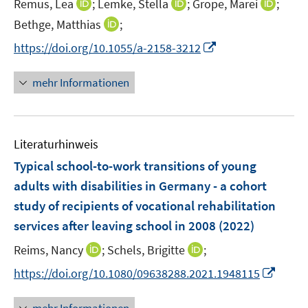
f
f
I
I
I
Remus, Lea
;
Lemke, Stella
;
Grope, Marei
;
f
ö
r
n
n
n
n
n
f
I
Bethge, Matthias
;
f
ö
e
e
n
n
n
n
n
f
I
f
https://doi.org/10.1055/a-2158-3212
n
n
e
e
e
e
n
n
n
f
u
u
u
n
e
e
n
n
mehr Informationen
e
e
e
u
n
e
e
m
m
m
e
u
n
F
F
F
m
e
e
e
e
F
Literaturhinweis
m
n
n
n
e
F
Typical school-to-work transitions of young
s
s
s
n
e
t
t
t
adults with disabilities in Germany - a cohort
s
n
e
e
e
study of recipients of vocational rehabilitation
t
s
r
r
r
e
services after leaving school in 2008
(2022)
t
ö
ö
ö
r
e
I
I
Reims, Nancy
;
Schels, Brigitte
;
f
f
f
ö
r
n
n
f
f
f
f
I
https://doi.org/10.1080/09638288.2021.1948115
ö
n
n
n
n
n
f
n
f
e
e
e
e
e
n
n