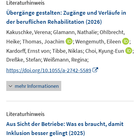
Literaturhinweis
Übergänge gestalten: Zugänge und Verläufe in
der beruflichen Rehabilitation
(2026)
Kakuschke, Verena;
Glamann, Nathalie;
Ohlbrecht,
I
I
Heike;
Thomas, Joachim
;
Wengemuth, Eileen
;
n
n
I
Kardorff, Ernst von;
Tibbe, Niklas;
Choi, Kyung-Eun
;
n
n
n
Dreßke, Stefan;
Weißmann, Regina;
e
e
n
I
https://doi.org/10.1055/a-2742-5589
u
u
e
n
e
e
u
n
mehr Informationen
m
m
e
e
F
F
m
u
e
e
F
e
n
n
e
Literaturhinweis
m
s
s
n
F
Aus Sicht der Betriebe: Was es braucht, damit
t
t
s
e
e
e
Inklusion besser gelingt
(2025)
t
n
r
r