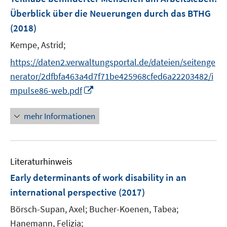
n
n
Überblick über die Neuerungen durch das BTHG
s
s
t
(2018)
t
e
e
Kempe, Astrid;
r
r
https://daten2.verwaltungsportal.de/dateien/seitenge
ö
ö
f
nerator/2dfbfa463a4d7f71be425968cfed6a22203482/i
f
f
f
I
mpulse86-web.pdf
n
n
n
e
e
n
mehr Informationen
n
n
e
u
e
Literaturhinweis
m
F
Early determinants of work disability in an
e
international perspective
(2017)
n
Börsch-Supan, Axel;
Bucher-Koenen, Tabea;
s
t
Hanemann, Felizia;