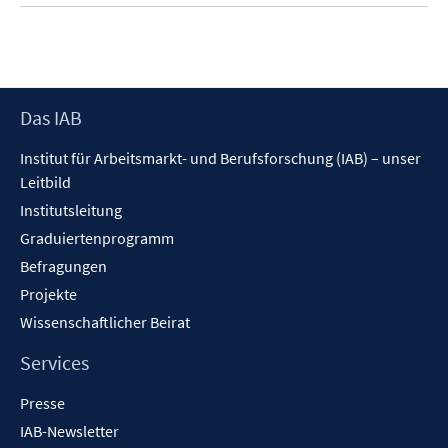
e
m
n
F
e
n
s
Footer
Das IAB
t
Inhalt
Institut für Arbeitsmarkt- und Berufsforschung (IAB) – unser
e
Leitbild
r
ö
Institutsleitung
f
Graduiertenprogramm
f
Befragungen
n
Projekte
e
Wissenschaftlicher Beirat
n
Services
Presse
IAB-Newsletter