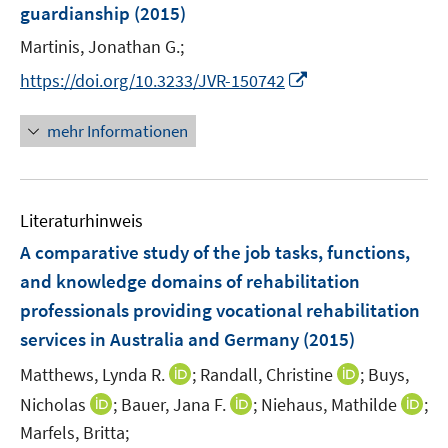
guardianship
(2015)
t
e
Martinis, Jonathan G.;
r
I
https://doi.org/10.3233/JVR-150742
ö
n
f
n
mehr Informationen
f
e
n
u
e
e
n
Literaturhinweis
m
F
A comparative study of the job tasks, functions,
e
and knowledge domains of rehabilitation
n
professionals providing vocational rehabilitation
s
services in Australia and Germany
(2015)
t
e
I
I
Matthews, Lynda R.
;
Randall, Christine
;
Buys,
r
n
n
I
I
I
Nicholas
;
Bauer, Jana F.
;
Niehaus, Mathilde
;
ö
n
n
n
n
n
Marfels, Britta;
f
e
e