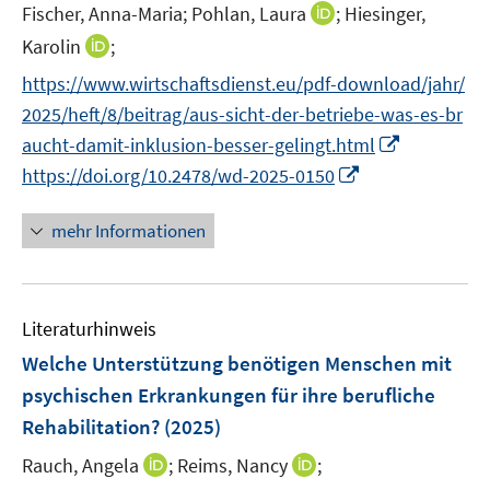
e
I
Fischer, Anna-Maria;
Pohlan, Laura
;
Hiesinger,
s
ö
ö
r
n
t
I
Karolin
;
f
f
ö
n
e
n
f
f
f
https://www.wirtschaftsdienst.eu/pdf-download/jahr/
e
r
n
n
n
f
2025/heft/8/beitrag/aus-sicht-der-betriebe-was-es-br
u
ö
e
e
e
n
I
e
aucht-damit-inklusion-besser-gelingt.html
f
u
n
n
e
n
m
f
I
https://doi.org/10.2478/wd-2025-0150
e
n
n
F
n
n
m
e
e
e
n
F
mehr Informationen
u
n
n
e
e
e
s
u
n
m
t
e
s
F
e
Literaturhinweis
m
t
e
r
F
e
Welche Unterstützung benötigen Menschen mit
n
ö
e
r
psychischen Erkrankungen für ihre berufliche
s
f
n
ö
Rehabilitation?
(2025)
t
f
s
f
e
n
t
I
I
Rauch, Angela
f
;
Reims, Nancy
;
r
e
e