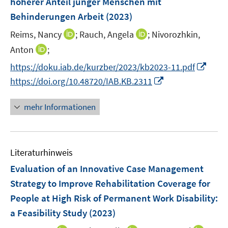
höherer Anteil junger Menschen mit
t
s
r
e
Behinderungen Arbeit
(2023)
t
ö
r
e
I
I
Reims, Nancy
;
Rauch, Angela
;
Nivorozhkin,
f
ö
r
n
n
f
I
Anton
;
f
ö
n
n
n
n
f
I
f
https://doku.iab.de/kurzber/2023/kb2023-11.pdf
e
e
e
n
n
n
f
I
https://doi.org/10.48720/IAB.KB.2311
u
u
n
e
e
n
n
n
e
e
u
n
e
e
n
mehr Informationen
m
m
e
u
n
e
F
F
m
e
u
e
e
F
m
e
n
n
e
F
Literaturhinweis
m
s
s
n
e
F
Evaluation of an Innovative Case Management
t
t
s
n
e
e
e
Strategy to Improve Rehabilitation Coverage for
t
s
n
r
r
e
People at High Risk of Permanent Work Disability:
t
s
ö
ö
r
e
a Feasibility Study
(2023)
t
f
f
ö
r
e