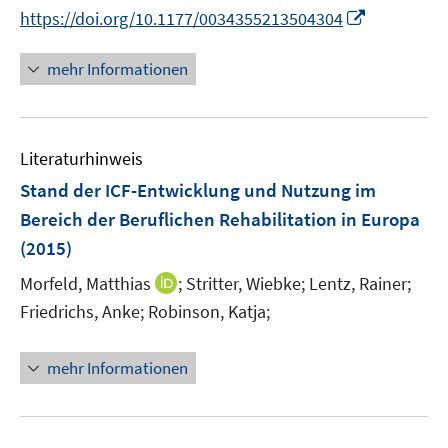
n
n
n
f
I
https://doi.org/10.1177/0034355213504304
u
u
e
e
e
n
n
e
e
u
u
u
e
n
mehr Informationen
m
m
e
e
e
n
e
F
F
m
m
m
u
e
e
F
F
F
e
n
n
e
e
e
Literaturhinweis
m
s
s
n
n
n
F
Stand der ICF-Entwicklung und Nutzung im
t
t
s
s
s
e
e
e
Bereich der Beruflichen Rehabilitation in Europa
t
t
t
n
r
r
e
e
e
(2015)
s
ö
ö
r
r
r
t
I
Morfeld, Matthias
;
Stritter, Wiebke;
Lentz, Rainer;
f
f
ö
ö
ö
e
n
f
f
Friedrichs, Anke;
Robinson, Katja;
f
f
f
r
n
n
n
f
f
f
ö
e
e
e
n
n
n
mehr Informationen
f
u
n
n
e
e
e
f
e
n
n
n
n
m
e