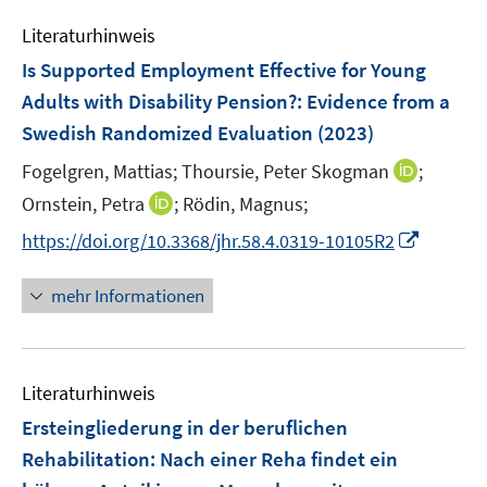
m
m
e
n
e
F
F
Literaturhinweis
m
n
e
e
F
Is Supported Employment Effective for Young
s
n
n
e
t
Adults with Disability Pension?: Evidence from a
s
s
n
e
Swedish Randomized Evaluation
t
(2023)
t
s
r
e
e
t
I
Fogelgren, Mattias;
Thoursie, Peter Skogman
;
ö
r
r
e
n
I
Ornstein, Petra
;
Rödin, Magnus;
f
ö
ö
r
n
n
f
f
f
I
https://doi.org/10.3368/jhr.58.4.0319-10105R2
ö
e
n
n
f
f
n
f
u
e
e
n
n
n
mehr Informationen
f
e
u
n
e
e
e
n
m
e
n
n
u
e
F
m
e
n
e
F
Literaturhinweis
m
n
e
F
Ersteingliederung in der beruflichen
s
n
e
t
Rehabilitation: Nach einer Reha findet ein
s
n
e