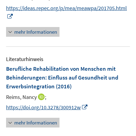
e
https://ideas.repec.org/p/mea/meawpa/201705.html
r
I
ö
n
f
n
mehr Informationen
f
e
n
u
e
e
n
Literaturhinweis
m
F
Berufliche Rehabilitation von Menschen mit
e
Behinderungen
:
Einfluss auf Gesundheit und
n
Erwerbsintegration
(2016)
s
t
I
Reims, Nancy
;
e
n
I
https://doi.org/10.3278/300912w
r
n
n
ö
e
n
mehr Informationen
f
u
e
f
e
u