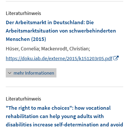
n
m
e
e
F
Literaturhinweis
m
n
e
F
Der Arbeitsmarkt in Deutschland: Die
n
e
Arbeitsmarktsituation von schwerbehinderten
s
n
Menschen
(2015)
t
s
e
t
Hüser, Cornelia;
Mackenrodt, Christian;
r
e
I
https://doku.iab.de/externe/2015/k151203r05.pdf
ö
r
n
f
ö
n
mehr Informationen
f
f
e
n
f
u
e
n
e
n
e
Literaturhinweis
m
n
F
"The right to make choices"
:
how vocational
e
rehabilitation can help young adults with
n
disabilities increase self-determination and avoid
s