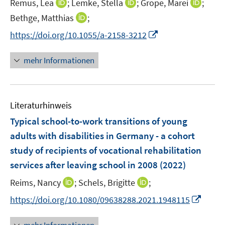
f
f
I
I
I
Remus, Lea
;
Lemke, Stella
;
Grope, Marei
;
f
ö
r
n
n
n
n
n
f
I
Bethge, Matthias
;
f
ö
e
e
n
n
n
n
n
f
I
f
https://doi.org/10.1055/a-2158-3212
n
n
e
e
e
e
n
n
n
f
u
u
u
n
e
e
n
n
mehr Informationen
e
e
e
u
n
e
e
m
m
m
e
u
n
F
F
F
m
e
e
e
e
F
Literaturhinweis
m
n
n
n
e
F
Typical school-to-work transitions of young
s
s
s
n
e
t
t
t
adults with disabilities in Germany - a cohort
s
n
e
e
e
study of recipients of vocational rehabilitation
t
s
r
r
r
e
services after leaving school in 2008
(2022)
t
ö
ö
ö
r
e
I
I
Reims, Nancy
;
Schels, Brigitte
;
f
f
f
ö
r
n
n
f
f
f
f
I
https://doi.org/10.1080/09638288.2021.1948115
ö
n
n
n
n
n
f
n
f
e
e
e
e
e
n
n