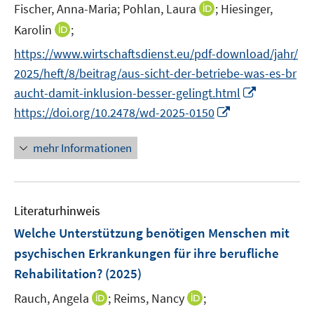
e
I
Fischer, Anna-Maria;
Pohlan, Laura
;
Hiesinger,
s
ö
ö
r
n
t
I
Karolin
;
f
f
ö
n
e
n
f
f
f
https://www.wirtschaftsdienst.eu/pdf-download/jahr/
e
r
n
n
n
f
2025/heft/8/beitrag/aus-sicht-der-betriebe-was-es-br
u
ö
e
e
e
n
I
e
aucht-damit-inklusion-besser-gelingt.html
f
u
n
n
e
n
m
f
I
https://doi.org/10.2478/wd-2025-0150
e
n
n
F
n
n
m
e
e
e
n
F
mehr Informationen
u
n
n
e
e
e
s
u
n
m
t
e
s
F
e
Literaturhinweis
m
t
e
r
F
e
Welche Unterstützung benötigen Menschen mit
n
ö
e
r
psychischen Erkrankungen für ihre berufliche
s
f
n
ö
Rehabilitation?
(2025)
t
f
s
f
e
n
t
I
I
Rauch, Angela
f
;
Reims, Nancy
;
r
e
e