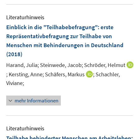
u
n
n
e
n
e
n
e
Literaturhinweis
m
n
F
Einblick in die "Teilhabebefragung"
:
erste
e
Repräsentativbefragung zur Teilhabe von
n
Menschen mit Behinderungen in Deutschland
s
(2018)
t
e
Harand, Julia;
Steinwede, Jacob;
Schröder, Helmut
r
I
I
;
Kersting, Anne;
Schäfers, Markus
;
Schachler,
ö
n
n
Viviane;
f
n
n
f
e
e
n
mehr Informationen
u
u
e
e
e
n
m
m
F
F
Literaturhinweis
e
e
Teilhabe behinderter Menschen am Arbeitsleben
: