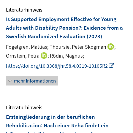
m
m
e
n
e
F
F
Literaturhinweis
m
n
e
e
F
Is Supported Employment Effective for Young
s
n
n
e
t
Adults with Disability Pension?: Evidence from a
s
s
n
e
Swedish Randomized Evaluation
t
(2023)
t
s
r
e
e
t
I
Fogelgren, Mattias;
Thoursie, Peter Skogman
;
ö
r
r
e
n
I
Ornstein, Petra
;
Rödin, Magnus;
f
ö
ö
r
n
n
f
f
f
I
https://doi.org/10.3368/jhr.58.4.0319-10105R2
ö
e
n
n
f
f
n
f
u
e
e
n
n
n
mehr Informationen
f
e
u
n
e
e
e
n
m
e
n
n
u
e
F
m
e
n
e
F
Literaturhinweis
m
n
e
F
Ersteingliederung in der beruflichen
s
n
e
t
Rehabilitation: Nach einer Reha findet ein
s
n
e