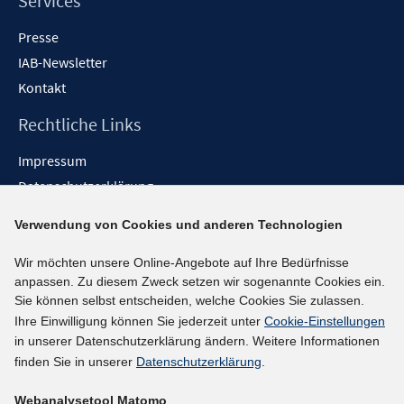
Services
Presse
IAB-Newsletter
Kontakt
Rechtliche Links
Impressum
Datenschutzerklärung
Erklärung zur Barrierefreiheit
Verwendung von Cookies und anderen Technologien
Barrieren melden
Wir möchten unsere Online-Angebote auf Ihre Bedürfnisse
Social-Media-Kanäle
anpassen. Zu diesem Zweck setzen wir sogenannte Cookies ein.
Sie können selbst entscheiden, welche Cookies Sie zulassen.
BlueSky
Ihre Einwilligung können Sie jederzeit unter
Cookie-Einstellungen
YouTube
in unserer Datenschutzerklärung ändern. Weitere Informationen
LinkedIn
finden Sie in unserer
Datenschutzerklärung
.
XING
Webanalysetool Matomo