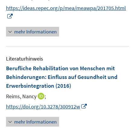
e
https://ideas.repec.org/p/mea/meawpa/201705.html
r
I
ö
n
f
n
mehr Informationen
f
e
n
u
e
e
n
Literaturhinweis
m
F
Berufliche Rehabilitation von Menschen mit
e
Behinderungen
:
Einfluss auf Gesundheit und
n
Erwerbsintegration
(2016)
s
t
I
Reims, Nancy
;
e
n
I
https://doi.org/10.3278/300912w
r
n
n
ö
e
n
mehr Informationen
f
u
e
f
e
u