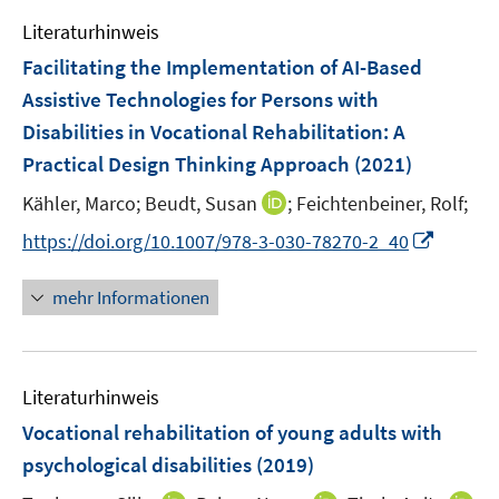
e
e
e
F
Literaturhinweis
m
n
n
e
F
Facilitating the Implementation of AI-Based
s
s
n
e
t
t
Assistive Technologies for Persons with
s
n
e
e
Disabilities in Vocational Rehabilitation: A
t
s
r
r
e
Practical Design Thinking Approach
(2021)
t
ö
ö
r
e
I
Kähler, Marco;
Beudt, Susan
;
Feichtenbeiner, Rolf;
f
f
ö
r
n
f
f
f
I
https://doi.org/10.1007/978-3-030-78270-2_40
ö
n
n
n
f
n
f
e
e
e
n
n
mehr Informationen
f
u
n
n
e
e
n
e
n
u
e
m
e
n
F
Literaturhinweis
m
e
F
Vocational rehabilitation of young adults with
n
e
psychological disabilities
(2019)
s
n
t