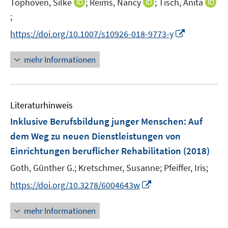
I
I
Tophoven, Silke
;
Reims, Nancy
;
Tisch, Anita
s
e
n
n
t
;
I
r
n
n
e
n
I
https://doi.org/10.1007/s10926-018-9773-y
ö
e
e
r
n
n
f
u
u
ö
e
n
mehr Informationen
f
e
e
f
u
e
n
m
m
f
e
u
e
F
F
n
m
e
n
e
e
e
F
Literaturhinweis
m
n
n
n
e
F
Inklusive Berufsbildung junger Menschen
:
Auf
s
s
n
e
dem Weg zu neuen Dienstleistungen von
t
t
s
n
e
e
Einrichtungen beruflicher Rehabilitation
(2018)
t
s
r
r
e
t
Goth, Günther G.;
Kretschmer, Susanne;
Pfeiffer, Iris;
ö
ö
r
e
I
https://doi.org/10.3278/6004643w
f
f
ö
r
n
f
f
f
ö
n
n
n
mehr Informationen
f
f
e
e
e
n
f