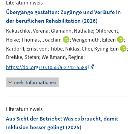
Literaturhinweis
Übergänge gestalten: Zugänge und Verläufe in
der beruflichen Rehabilitation
(2026)
Kakuschke, Verena;
Glamann, Nathalie;
Ohlbrecht,
I
I
Heike;
Thomas, Joachim
;
Wengemuth, Eileen
;
n
n
I
Kardorff, Ernst von;
Tibbe, Niklas;
Choi, Kyung-Eun
;
n
n
n
Dreßke, Stefan;
Weißmann, Regina;
e
e
n
I
https://doi.org/10.1055/a-2742-5589
u
u
e
n
e
e
u
n
mehr Informationen
m
m
e
e
F
F
m
u
e
e
F
e
n
n
e
Literaturhinweis
m
s
s
n
F
Aus Sicht der Betriebe: Was es braucht, damit
t
t
s
e
e
e
Inklusion besser gelingt
(2025)
t
n
r
r