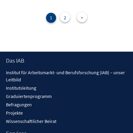
F
n
e
n
1
2
>
s
t
e
r
ö
f
Footer
Das IAB
f
Inhalt
n
Institut für Arbeitsmarkt- und Berufsforschung (IAB) – unser
e
Leitbild
n
Institutsleitung
Graduiertenprogramm
Befragungen
Projekte
Wissenschaftlicher Beirat