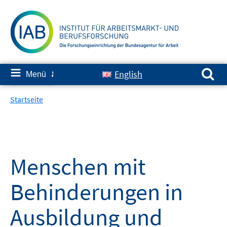
Springe
zum
Inhalt
Suchen nach:
≡
English
Menü
✘
Startseite
Menschen mit
Behinderungen in
Ausbildung und