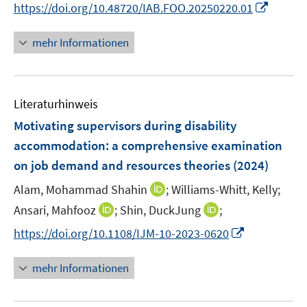
n
n
n
I
https://doi.org/10.48720/IAB.FOO.20250220.01
ö
n
r
n
n
e
n
f
ö
e
e
n
n
mehr Informationen
f
f
u
u
e
n
f
e
e
u
e
n
m
m
e
n
e
F
F
Literaturhinweis
m
n
e
e
F
Motivating supervisors during disability
n
n
e
accommodation: a comprehensive examination
s
s
n
on job demand and resources theories
t
t
(2024)
s
e
e
t
I
Alam, Mohammad Shahin
;
Williams-Whitt, Kelly;
r
r
e
n
I
I
Ansari, Mahfooz
;
Shin, DuckJung
;
ö
ö
r
n
n
n
f
f
I
https://doi.org/10.1108/IJM-10-2023-0620
ö
e
n
n
f
f
n
f
u
e
e
n
n
n
mehr Informationen
f
e
u
u
e
e
e
n
m
e
e
n
n
u
e
F