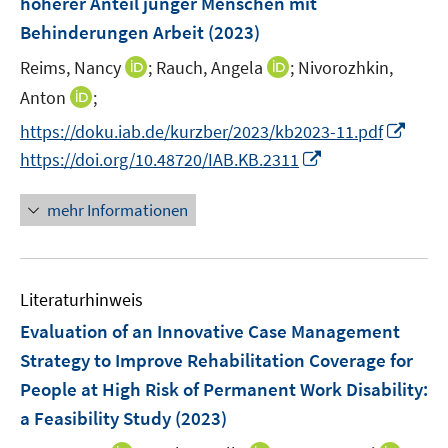
höherer Anteil junger Menschen mit
t
s
r
e
Behinderungen Arbeit
(2023)
t
ö
r
e
I
I
Reims, Nancy
;
Rauch, Angela
;
Nivorozhkin,
f
ö
r
n
n
f
I
Anton
;
f
ö
n
n
n
n
f
I
f
https://doku.iab.de/kurzber/2023/kb2023-11.pdf
e
e
e
n
n
n
f
I
https://doi.org/10.48720/IAB.KB.2311
u
u
n
e
e
n
n
n
e
e
u
n
e
e
n
mehr Informationen
m
m
e
u
n
e
F
F
m
e
u
e
e
F
m
e
n
n
e
F
Literaturhinweis
m
s
s
n
e
F
Evaluation of an Innovative Case Management
t
t
s
n
e
e
e
Strategy to Improve Rehabilitation Coverage for
t
s
n
r
r
e
People at High Risk of Permanent Work Disability:
t
s
ö
ö
r
e
a Feasibility Study
(2023)
t
f
f
ö
r
e