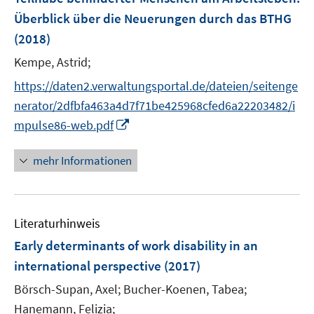
n
n
Überblick über die Neuerungen durch das BTHG
s
s
t
(2018)
t
e
e
Kempe, Astrid;
r
r
https://daten2.verwaltungsportal.de/dateien/seitenge
ö
ö
f
nerator/2dfbfa463a4d7f71be425968cfed6a22203482/i
f
f
f
I
mpulse86-web.pdf
n
n
n
e
e
n
mehr Informationen
n
n
e
u
e
Literaturhinweis
m
F
Early determinants of work disability in an
e
international perspective
(2017)
n
Börsch-Supan, Axel;
Bucher-Koenen, Tabea;
s
t
Hanemann, Felizia;