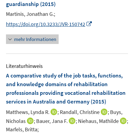
guardianship
(2015)
t
e
Martinis, Jonathan G.;
r
I
https://doi.org/10.3233/JVR-150742
ö
n
f
n
mehr Informationen
f
e
n
u
e
e
n
Literaturhinweis
m
F
A comparative study of the job tasks, functions,
e
and knowledge domains of rehabilitation
n
professionals providing vocational rehabilitation
s
services in Australia and Germany
(2015)
t
e
I
I
Matthews, Lynda R.
;
Randall, Christine
;
Buys,
r
n
n
I
I
I
Nicholas
;
Bauer, Jana F.
;
Niehaus, Mathilde
;
ö
n
n
n
n
n
Marfels, Britta;
f
e
e