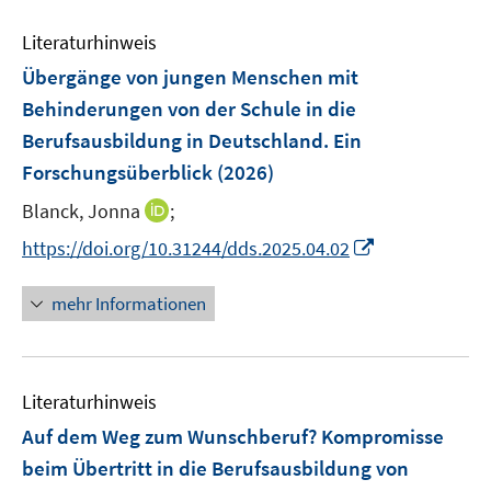
Literaturhinweis
Übergänge von jungen Menschen mit
Behinderungen von der Schule in die
Berufsausbildung in Deutschland. Ein
Forschungsüberblick
(2026)
I
Blanck, Jonna
;
n
I
https://doi.org/10.31244/dds.2025.04.02
n
n
e
n
mehr Informationen
u
e
e
u
m
e
F
Literaturhinweis
m
e
F
Auf dem Weg zum Wunschberuf? Kompromisse
n
e
beim Übertritt in die Berufsausbildung von
s
n