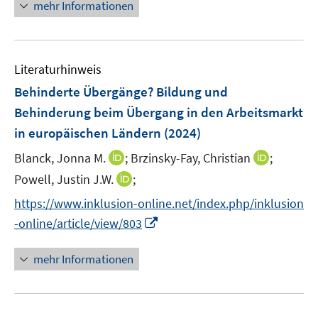
ö
mehr Informationen
t
f
e
f
r
n
ö
e
Literaturhinweis
f
n
Behinderte Übergänge? Bildung und
f
n
Behinderung beim Übergang in den Arbeitsmarkt
e
in europäischen Ländern
(2024)
n
I
I
Blanck, Jonna M.
;
Brzinsky-Fay, Christian
;
n
n
I
Powell, Justin J.W.
;
n
n
n
https://www.inklusion-online.net/index.php/inklusion
e
e
n
I
-online/article/view/803
u
u
e
n
e
e
u
n
mehr Informationen
m
m
e
e
F
F
m
u
e
e
F
e
n
n
e