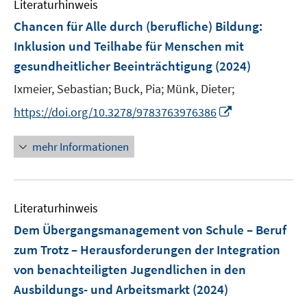
Literaturhinweis
m
s
s
n
F
Chancen für Alle durch (berufliche) Bildung
t
:
t
s
e
e
e
Inklusion und Teilhabe für Menschen mit
t
n
r
r
e
gesundheitlicher Beeinträchtigung
(2024)
s
ö
ö
r
t
Ixmeier, Sebastian;
Buck, Pia;
Münk, Dieter;
f
f
ö
e
f
f
I
https://doi.org/10.3278/9783763976386
f
r
n
n
n
f
ö
e
e
n
n
mehr Informationen
f
n
n
e
e
f
u
n
n
e
e
Literaturhinweis
m
n
F
Dem Übergangsmanagement von Schule – Beruf
e
zum Trotz – Herausforderungen der Integration
n
von benachteiligten Jugendlichen in den
s
Ausbildungs- und Arbeitsmarkt
(2024)
t