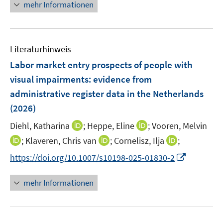
n
n
f
f
mehr Informationen
f
u
e
e
n
n
f
e
n
u
e
e
n
m
e
n
n
e
F
Literaturhinweis
m
n
e
F
Labor market entry prospects of people with
n
e
visual impairments: evidence from
s
n
administrative register data in the Netherlands
t
s
e
(2026)
t
r
e
I
I
Diehl, Katharina
;
Heppe, Eline
;
Vooren, Melvin
ö
r
n
n
I
I
I
;
Klaveren, Chris van
;
Cornelisz, Ilja
;
f
ö
n
n
n
n
n
f
I
f
https://doi.org/10.1007/s10198-025-01830-2
e
e
n
n
n
n
n
f
u
u
e
e
e
e
n
n
mehr Informationen
e
e
u
u
u
n
e
e
m
m
e
e
e
u
n
F
F
m
m
m
e
e
e