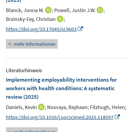
s
t
I
I
Blanck, Jonna M.
;
Powell, Justin J.W.
;
e
n
n
I
Brzinsky-Fay, Christian
;
r
n
n
n
I
https://doi.org/10.17645/si.9603
ö
e
e
n
n
f
u
u
e
n
mehr Informationen
f
e
e
u
e
n
m
m
e
u
e
F
F
m
e
n
e
e
F
Literaturhinweis
m
n
n
e
F
Implementing employability interventions for
s
s
n
e
t
t
workers with health conditions: A systematic
s
n
e
e
review
(2025)
t
s
r
r
e
t
I
Daniels, Kevin
;
Nooraya, Rayhaan;
Fitzhugh, Helen;
ö
ö
r
e
n
f
f
I
https://doi.org/10.1016/j.socscimed.2025.118597
ö
r
n
f
f
n
f
ö
e
n
n
n
f