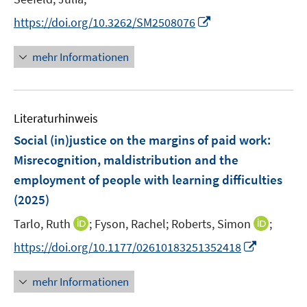
e
e
I
https://doi.org/10.3262/SM2508076
r
r
n
ö
ö
n
mehr Informationen
f
f
e
f
f
u
n
n
e
e
e
Literaturhinweis
m
n
n
F
Social (in)justice on the margins of paid work:
e
Misrecognition, maldistribution and the
n
employment of people with learning difficulties
s
(2025)
t
e
I
I
Tarlo, Ruth
;
Fyson, Rachel;
Roberts, Simon
;
r
n
n
I
https://doi.org/10.1177/02610183251352418
ö
n
n
n
f
e
e
n
mehr Informationen
f
u
u
e
n
e
e