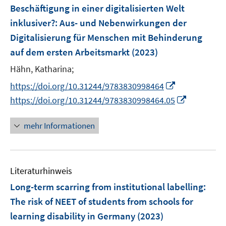
e
Beschäftigung in einer digitalisierten Welt
n
inklusiver?
:
Aus- und Nebenwirkungen der
s
Digitalisierung für Menschen mit Behinderung
t
e
auf dem ersten Arbeitsmarkt
(2023)
r
Hähn, Katharina;
ö
I
https://doi.org/10.31244/9783830998464
f
n
I
f
https://doi.org/10.31244/9783830998464.05
n
n
n
e
n
e
mehr Informationen
u
e
n
e
u
m
e
F
Literaturhinweis
m
e
F
Long-term scarring from institutional labelling
:
n
e
The risk of NEET of students from schools for
s
n
learning disability in Germany
(2023)
t
s