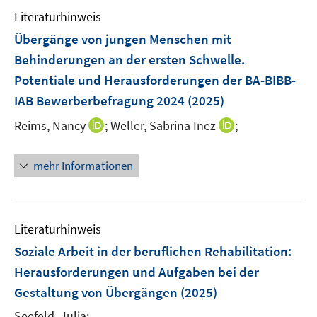
e
n
e
F
F
Literaturhinweis
m
n
e
e
F
Übergänge von jungen Menschen mit
n
n
e
Behinderungen an der ersten Schwelle.
s
s
n
Potentiale und Herausforderungen der BA-BIBB-
t
t
s
e
e
IAB Bewerberbefragung 2024
(2025)
t
r
r
e
I
I
Reims, Nancy
;
Weller, Sabrina Inez
;
ö
ö
r
n
n
f
f
ö
n
n
f
f
mehr Informationen
f
e
e
n
n
f
u
u
e
e
n
e
e
n
n
e
m
m
Literaturhinweis
n
F
F
Soziale Arbeit in der beruflichen Rehabilitation
:
e
e
Herausforderungen und Aufgaben bei der
n
n
Gestaltung von Übergängen
(2025)
s
s
t
t
Seefeld, Julia;