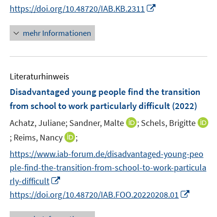
n
n
n
f
I
https://doi.org/10.48720/IAB.KB.2311
u
u
n
n
e
e
n
n
n
e
e
u
n
e
e
n
mehr Informationen
m
m
e
u
n
e
F
F
m
e
u
e
e
F
m
e
n
n
e
F
Literaturhinweis
m
s
s
n
e
F
Disadvantaged young people find the transition
t
t
s
n
e
e
e
from school to work particularly difficult
(2022)
t
s
n
r
r
e
t
I
Achatz, Juliane;
Sandner, Malte
;
Schels, Brigitte
s
ö
ö
r
e
n
t
I
I
;
Reims, Nancy
;
f
f
ö
r
n
e
n
n
f
f
f
https://www.iab-forum.de/disadvantaged-young-peo
ö
e
r
n
n
n
n
f
ple-find-the-transition-from-school-to-work-particula
f
u
ö
e
e
e
e
n
I
f
e
rly-difficult
f
u
u
n
n
e
n
n
m
f
I
https://doi.org/10.48720/IAB.FOO.20220208.01
e
e
n
n
e
F
n
n
m
m
e
n
e
e
n