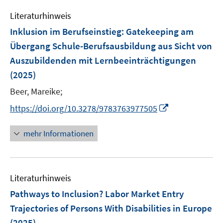
e
Literaturhinweis
m
F
Inklusion im Berufseinstieg
:
Gatekeeping am
e
Übergang Schule-Berufsausbildung aus Sicht von
n
Auszubildenden mit Lernbeeinträchtigungen
s
(2025)
t
e
Beer, Mareike;
r
I
https://doi.org/10.3278/9783763977505
ö
n
f
n
mehr Informationen
f
e
n
u
e
e
n
Literaturhinweis
m
F
Pathways to Inclusion? Labor Market Entry
e
Trajectories of Persons With Disabilities in Europe
n
(2025)