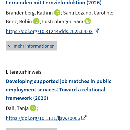
Lernenden mit Lernzielreduktion
t
(2026)
s
e
t
I
Brandenberg, Kathrin
;
Sahli Lozano, Caroline;
r
e
n
I
I
Benz, Robin
;
Lustenberger, Sara
;
ö
r
n
n
n
f
I
https://doi.org/10.31244/dds.2025.04.03
ö
e
n
n
f
n
f
u
e
e
n
n
mehr Informationen
f
e
u
u
e
e
n
m
e
e
n
u
e
F
m
m
e
n
e
F
F
Literaturhinweis
m
n
e
e
F
Developing supported job matches in public
s
n
n
e
t
employment services: Toward a relational
s
s
n
e
framework
(2026)
t
t
s
r
e
e
t
I
Dall, Tanja
;
ö
r
r
e
n
f
I
https://doi.org/10.1111/ijsw.70066
ö
ö
r
n
f
n
f
f
ö
e