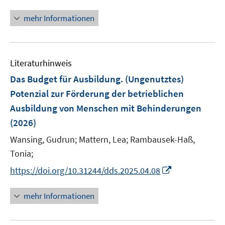
f
f
n
f
ö
e
n
n
n
f
mehr Informationen
f
u
e
e
e
n
f
e
n
n
u
e
n
m
e
n
e
F
Literaturhinweis
m
n
e
F
Das Budget für Ausbildung. (Ungenutztes)
n
e
Potenzial zur Förderung der betrieblichen
s
n
Ausbildung von Menschen mit Behinderungen
t
s
e
(2026)
t
r
e
Wansing, Gudrun;
Mattern, Lea;
Rambausek-Haß,
ö
r
Tonia;
f
ö
f
I
https://doi.org/10.31244/dds.2025.04.08
f
n
n
f
e
n
mehr Informationen
n
n
e
e
u
n