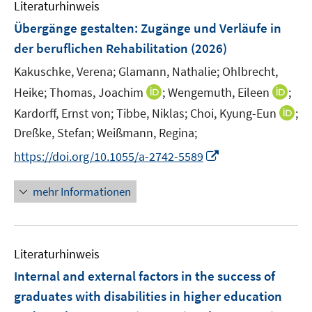
F
F
F
Literaturhinweis
m
n
n
e
e
e
F
Übergänge gestalten: Zugänge und Verläufe in
s
s
n
n
n
e
t
t
der beruflichen Rehabilitation
(2026)
s
s
s
n
e
e
t
t
t
Kakuschke, Verena;
Glamann, Nathalie;
Ohlbrecht,
s
r
r
e
e
e
t
I
I
Heike;
Thomas, Joachim
;
Wengemuth, Eileen
;
ö
ö
r
r
r
e
n
n
I
Kardorff, Ernst von;
Tibbe, Niklas;
Choi, Kyung-Eun
;
f
f
ö
ö
ö
r
n
n
n
f
f
Dreßke, Stefan;
Weißmann, Regina;
f
f
f
ö
e
e
n
n
n
f
f
f
I
https://doi.org/10.1055/a-2742-5589
f
u
u
e
e
e
n
n
n
n
f
e
e
u
n
n
e
e
e
n
n
mehr Informationen
m
m
e
n
n
n
e
e
F
F
m
u
n
e
e
F
e
n
n
e
Literaturhinweis
m
s
s
n
F
Internal and external factors in the success of
t
t
s
e
e
e
graduates with disabilities in higher education
t
n
r
r