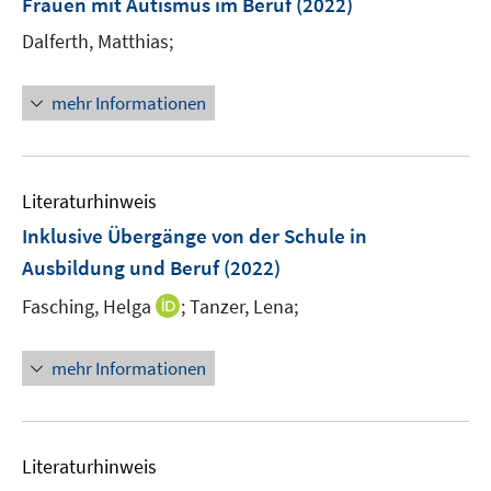
Frauen mit Autismus im Beruf
(2022)
Dalferth, Matthias;
mehr Informationen
Literaturhinweis
Inklusive Übergänge von der Schule in
Ausbildung und Beruf
(2022)
I
Fasching, Helga
;
Tanzer, Lena;
n
n
mehr Informationen
e
u
e
m
Literaturhinweis
F