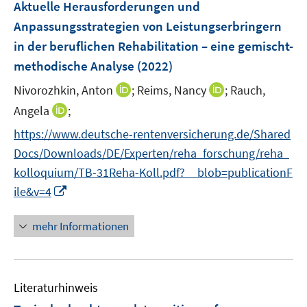
Aktuelle Herausforderungen und
e
Anpassungsstrategien von Leistungserbringern
n
in der beruflichen Rehabilitation – eine gemischt-
s
t
methodische Analyse
(2022)
e
I
I
Nivorozhkin, Anton
;
Reims, Nancy
;
Rauch,
r
n
n
I
Angela
;
ö
n
n
n
f
https://www.deutsche-rentenversicherung.de/Shared
e
e
n
f
Docs/Downloads/DE/Experten/reha_forschung/reha_
u
u
e
n
e
e
kolloquium/TB-31Reha-Koll.pdf?__blob=publicationF
u
e
m
m
I
ile&v=4
e
n
F
F
n
m
e
e
n
F
mehr Informationen
n
n
e
e
s
s
u
n
t
t
e
s
e
e
Literaturhinweis
m
t
r
r
F