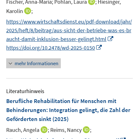
I
Fischer, Anna-Maria;
Pohlan, Laura
;
Hiesinger,
s
n
t
I
Karolin
;
n
e
n
https://www.wirtschaftsdienst.eu/pdf-download/jahr/
e
r
n
2025/heft/8/beitrag/aus-sicht-der-betriebe-was-es-br
u
ö
e
I
e
aucht-damit-inklusion-besser-gelingt.html
f
u
n
m
f
I
https://doi.org/10.2478/wd-2025-0150
e
n
F
n
n
m
e
e
e
n
F
mehr Informationen
u
n
n
e
e
e
s
u
n
m
t
e
s
F
e
Literaturhinweis
m
t
e
r
F
e
Berufliche Rehabilitation für Menschen mit
n
ö
e
r
Behinderungen: Integration gelingt, die Zahl der
s
f
n
ö
Geförderten sinkt
(2025)
t
f
s
f
e
n
t
I
I
Rauch, Angela
f
;
Reims, Nancy
;
r
e
e
n
n
n