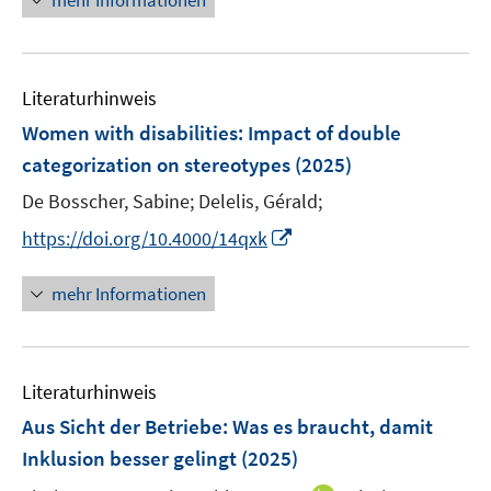
mehr Informationen
f
u
e
e
e
n
f
e
n
n
u
e
n
m
e
n
e
F
Literaturhinweis
m
n
e
F
Women with disabilities
:
Impact of double
n
e
categorization on stereotypes
(2025)
s
n
t
De Bosscher, Sabine;
Delelis, Gérald;
s
e
t
I
https://doi.org/10.4000/14qxk
r
e
n
ö
r
n
mehr Informationen
f
ö
e
f
f
u
n
f
e
e
n
Literaturhinweis
m
n
e
F
Aus Sicht der Betriebe: Was es braucht, damit
n
e
Inklusion besser gelingt
(2025)
n