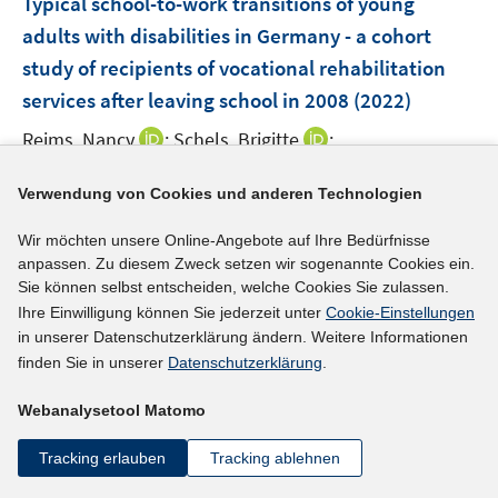
e
Typical school-to-work transitions of young
ö
ö
e
r
adults with disabilities in Germany - a cohort
f
f
n
ö
study of recipients of vocational rehabilitation
f
f
s
f
services after leaving school in 2008
(2022)
n
n
t
f
e
e
e
n
I
I
Reims, Nancy
;
Schels, Brigitte
;
n
n
r
e
n
n
I
https://doi.org/10.1080/09638288.2021.1948115
ö
n
n
n
Verwendung von Cookies und anderen Technologien
n
f
e
e
n
mehr Informationen
f
Wir möchten unsere Online-Angebote auf Ihre Bedürfnisse
u
u
e
n
anpassen. Zu diesem Zweck setzen wir sogenannte Cookies ein.
e
e
u
e
Sie können selbst entscheiden, welche Cookies Sie zulassen.
m
m
e
n
Ihre Einwilligung können Sie jederzeit unter
Cookie-Einstellungen
F
F
Literaturhinweis
m
in unserer Datenschutzerklärung ändern. Weitere Informationen
e
e
F
finden Sie in unserer
Datenschutzerklärung
.
Nutzung digitaler Technologien in
n
n
e
Ausbildungsbetrieben von Menschen mit
s
s
n
Webanalysetool Matomo
Schwerbehinderung
t
(2022)
t
s
e
e
Tracking erlauben
Tracking ablehnen
t
I
Samray, David;
Weller, Sabrina Inez
;
r
r
e
n