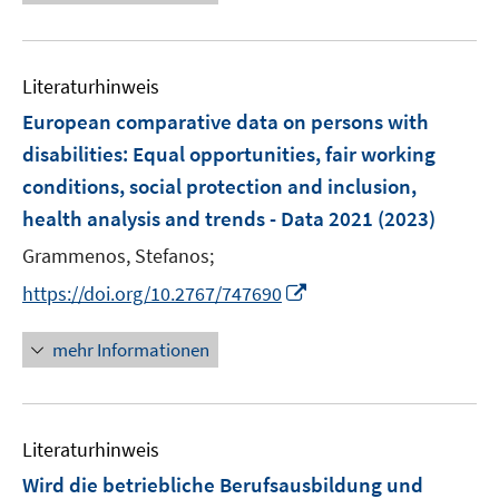
u
e
F
F
m
f
e
u
e
e
F
n
m
e
n
n
e
e
F
Literaturhinweis
m
s
s
n
n
e
F
European comparative data on persons with
t
t
s
n
e
e
e
disabilities
:
Equal opportunities, fair working
t
s
n
r
r
e
conditions, social protection and inclusion,
t
s
ö
ö
r
e
health analysis and trends - Data 2021
(2023)
t
f
f
ö
r
e
f
f
Grammenos, Stefanos;
f
ö
r
n
n
f
I
https://doi.org/10.2767/747690
f
ö
e
e
n
n
f
f
n
n
e
n
mehr Informationen
n
f
n
e
e
n
u
n
e
e
n
Literaturhinweis
m
F
Wird die betriebliche Berufsausbildung und