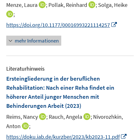
e
t
I
I
Menze, Laura
;
Pollak, Reinhard
;
Solga, Heike
r
e
n
n
I
;
ö
r
n
n
n
I
https://doi.org/10.1177/00016993221114257
f
ö
e
e
n
n
f
f
u
u
e
n
n
mehr Informationen
f
e
e
u
e
e
n
m
m
e
u
n
e
F
F
m
e
n
e
e
F
Literaturhinweis
m
n
n
e
F
Ersteingliederung in der beruflichen
s
s
n
e
t
t
Rehabilitation: Nach einer Reha findet ein
s
n
e
e
höherer Anteil junger Menschen mit
t
s
r
r
e
Behinderungen Arbeit
(2023)
t
ö
ö
r
e
I
I
Reims, Nancy
;
Rauch, Angela
;
Nivorozhkin,
f
f
ö
r
n
n
f
f
I
Anton
;
f
ö
n
n
n
n
n
f
I
f
https://doku.iab.de/kurzber/2023/kb2023-11.pdf
e
e
e
e