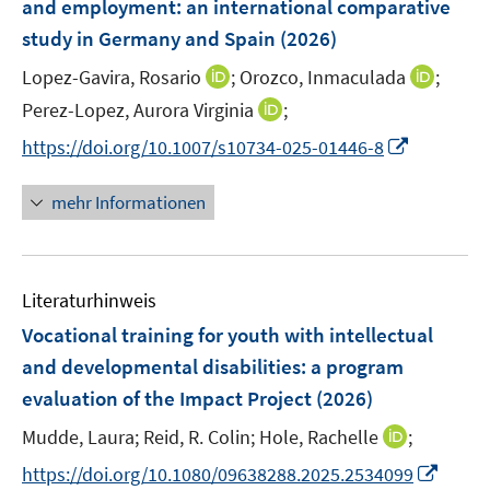
e
and employment: an international comparative
s
ö
ö
r
study in Germany and Spain
(2026)
t
f
f
ö
e
f
f
I
I
Lopez-Gavira, Rosario
;
Orozco, Inmaculada
;
f
r
n
n
n
n
f
I
Perez-Lopez, Aurora Virginia
;
ö
e
e
n
n
n
n
I
f
https://doi.org/10.1007/s10734-025-01446-8
n
n
e
e
e
n
n
f
u
u
n
e
n
n
mehr Informationen
e
e
u
e
e
m
m
e
u
n
F
F
m
e
e
e
F
Literaturhinweis
m
n
n
e
F
Vocational training for youth with intellectual
s
s
n
e
t
t
and developmental disabilities: a program
s
n
e
e
evaluation of the Impact Project
t
(2026)
s
r
r
e
t
I
Mudde, Laura;
Reid, R. Colin;
Hole, Rachelle
;
ö
ö
r
e
n
f
f
I
https://doi.org/10.1080/09638288.2025.2534099
ö
r
n