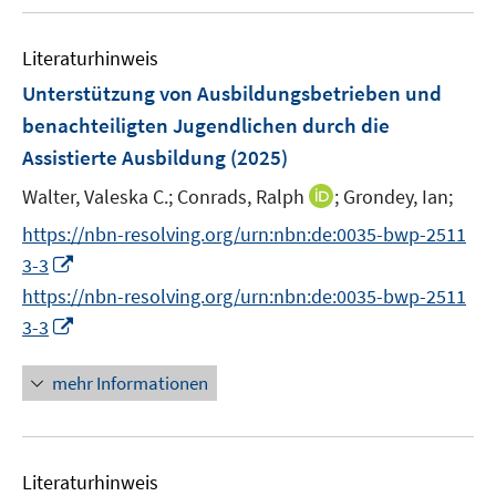
u
e
m
m
e
n
F
F
Literaturhinweis
m
e
e
F
Unterstützung von Ausbildungsbetrieben und
n
n
e
benachteiligten Jugendlichen durch die
s
s
n
Assistierte Ausbildung
t
(2025)
t
s
e
e
t
I
Walter, Valeska C.;
Conrads, Ralph
;
Grondey, Ian;
r
r
e
n
https://nbn-resolving.org/urn:nbn:de:0035-bwp-2511
ö
ö
r
n
I
f
f
3-3
ö
e
n
f
f
https://nbn-resolving.org/urn:nbn:de:0035-bwp-2511
f
u
n
n
n
I
f
3-3
e
e
e
e
n
n
m
u
n
n
n
e
F
mehr Informationen
e
e
n
e
m
u
n
F
e
s
e
Literaturhinweis
m
t