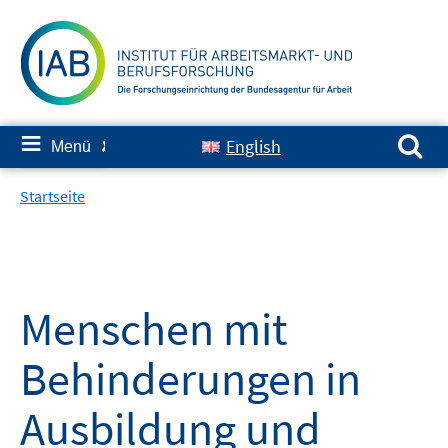
Springe
zum
Inhalt
Suchen nach:
≡
English
Menü
✘
Startseite
Menschen mit
Behinderungen in
Ausbildung und