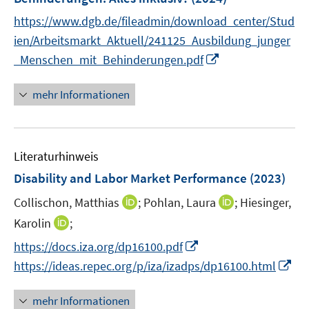
n
https://www.dgb.de/fileadmin/download_center/Stud
s
t
ien/Arbeitsmarkt_Aktuell/241125_Ausbildung_junger
e
I
_Menschen_mit_Behinderungen.pdf
r
n
ö
n
mehr Informationen
f
e
f
u
n
e
e
Literaturhinweis
m
n
F
Disability and Labor Market Performance
(2023)
e
I
I
Collischon, Matthias
;
Pohlan, Laura
;
Hiesinger,
n
n
n
I
Karolin
;
s
n
n
n
t
I
https://docs.iza.org/dp16100.pdf
e
e
n
e
n
I
https://ideas.repec.org/p/iza/izadps/dp16100.html
u
u
e
r
n
n
e
e
u
ö
e
n
mehr Informationen
m
m
e
f