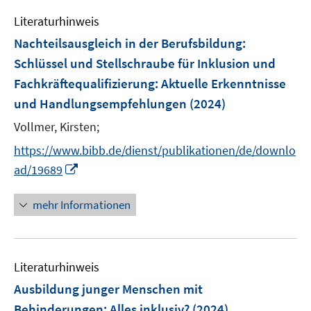
f
e
F
Literaturhinweis
f
m
e
n
F
Nachteilsausgleich in der Berufsbildung:
n
e
e
Schlüssel und Stellschraube für Inklusion und
s
n
n
Fachkräftequalifizierung
:
Aktuelle Erkenntnisse
t
s
e
und Handlungsempfehlungen
(2024)
t
r
e
Vollmer, Kirsten;
ö
r
f
https://www.bibb.de/dienst/publikationen/de/downlo
ö
f
I
ad/19689
f
n
n
f
e
n
mehr Informationen
n
n
e
e
u
n
e
Literaturhinweis
m
F
Ausbildung junger Menschen mit
e
Behinderungen: Alles inklusiv?
(2024)