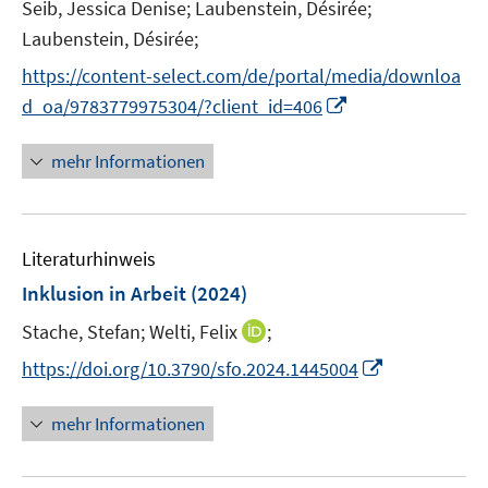
e
Seib, Jessica Denise;
Laubenstein, Désirée;
r
Laubenstein, Désirée;
ö
https://content-select.com/de/portal/media/downloa
f
I
f
d_oa/9783779975304/?client_id=406
n
n
n
e
mehr Informationen
e
n
u
e
Literaturhinweis
m
F
Inklusion in Arbeit
(2024)
e
I
Stache, Stefan;
Welti, Felix
;
n
n
s
I
https://doi.org/10.3790/sfo.2024.1445004
n
t
n
e
e
n
mehr Informationen
u
r
e
e
ö
u
m