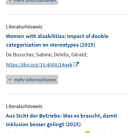
mehr Informationen
f
u
e
e
e
n
f
e
n
n
u
e
n
m
e
n
e
F
Literaturhinweis
m
n
e
F
Women with disabilities
:
Impact of double
n
e
categorization on stereotypes
(2025)
s
n
t
De Bosscher, Sabine;
Delelis, Gérald;
s
e
t
I
https://doi.org/10.4000/14qxk
r
e
n
ö
r
n
mehr Informationen
f
ö
e
f
f
u
n
f
e
e
n
Literaturhinweis
m
n
e
F
Aus Sicht der Betriebe: Was es braucht, damit
n
e
Inklusion besser gelingt
(2025)
n