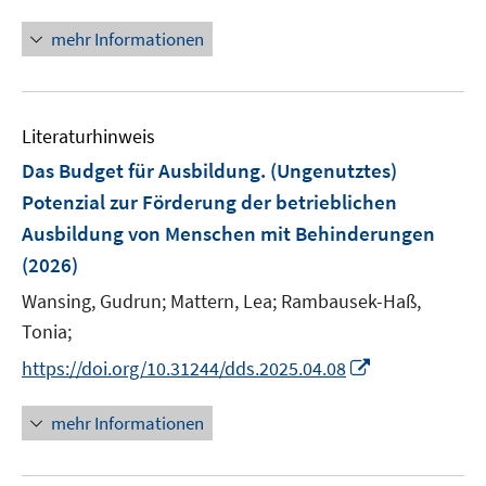
f
f
n
f
ö
e
n
n
n
f
mehr Informationen
f
u
e
e
e
n
f
e
n
n
u
e
n
m
e
n
e
F
Literaturhinweis
m
n
e
F
Das Budget für Ausbildung. (Ungenutztes)
n
e
Potenzial zur Förderung der betrieblichen
s
n
Ausbildung von Menschen mit Behinderungen
t
s
e
(2026)
t
r
e
Wansing, Gudrun;
Mattern, Lea;
Rambausek-Haß,
ö
r
Tonia;
f
ö
f
I
https://doi.org/10.31244/dds.2025.04.08
f
n
n
f
e
n
mehr Informationen
n
n
e
e
u
n