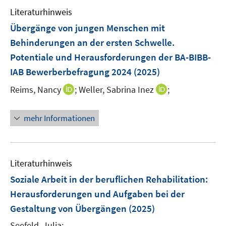
e
n
e
e
F
Literaturhinweis
m
n
n
e
F
Übergänge von jungen Menschen mit
s
s
n
e
Behinderungen an der ersten Schwelle.
t
t
s
n
e
e
Potentiale und Herausforderungen der BA-BIBB-
t
s
r
r
e
IAB Bewerberbefragung 2024
(2025)
t
ö
ö
r
e
I
I
Reims, Nancy
;
Weller, Sabrina Inez
;
f
f
ö
r
n
n
f
f
f
ö
n
n
n
n
mehr Informationen
f
f
e
e
e
e
n
f
u
u
n
n
e
n
e
e
n
e
m
m
Literaturhinweis
n
F
F
Soziale Arbeit in der beruflichen Rehabilitation
:
e
e
Herausforderungen und Aufgaben bei der
n
n
Gestaltung von Übergängen
(2025)
s
s
t
t
Seefeld, Julia;