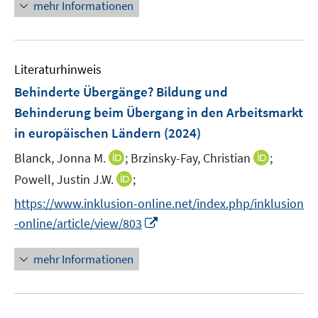
ö
mehr Informationen
t
f
e
f
r
n
ö
e
Literaturhinweis
f
n
Behinderte Übergänge? Bildung und
f
n
Behinderung beim Übergang in den Arbeitsmarkt
e
in europäischen Ländern
(2024)
n
I
I
Blanck, Jonna M.
;
Brzinsky-Fay, Christian
;
n
n
I
Powell, Justin J.W.
;
n
n
n
https://www.inklusion-online.net/index.php/inklusion
e
e
n
I
-online/article/view/803
u
u
e
n
e
e
u
n
mehr Informationen
m
m
e
e
F
F
m
u
e
e
F
e
n
n
e