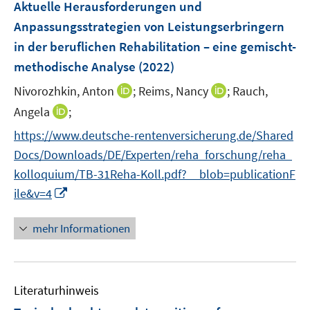
Aktuelle Herausforderungen und
e
Anpassungsstrategien von Leistungserbringern
n
in der beruflichen Rehabilitation – eine gemischt-
s
t
methodische Analyse
(2022)
e
I
I
Nivorozhkin, Anton
;
Reims, Nancy
;
Rauch,
r
n
n
I
Angela
;
ö
n
n
n
f
https://www.deutsche-rentenversicherung.de/Shared
e
e
n
f
Docs/Downloads/DE/Experten/reha_forschung/reha_
u
u
e
n
e
e
kolloquium/TB-31Reha-Koll.pdf?__blob=publicationF
u
e
m
m
I
ile&v=4
e
n
F
F
n
m
e
e
n
F
mehr Informationen
n
n
e
e
s
s
u
n
t
t
e
s
e
e
Literaturhinweis
m
t
r
r
F