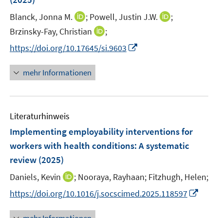
s
t
I
I
Blanck, Jonna M.
;
Powell, Justin J.W.
;
e
n
n
I
Brzinsky-Fay, Christian
;
r
n
n
n
I
https://doi.org/10.17645/si.9603
ö
e
e
n
n
f
u
u
e
n
mehr Informationen
f
e
e
u
e
n
m
m
e
u
e
F
F
m
e
n
e
e
F
Literaturhinweis
m
n
n
e
F
Implementing employability interventions for
s
s
n
e
t
t
workers with health conditions: A systematic
s
n
e
e
review
(2025)
t
s
r
r
e
t
I
Daniels, Kevin
;
Nooraya, Rayhaan;
Fitzhugh, Helen;
ö
ö
r
e
n
f
f
I
https://doi.org/10.1016/j.socscimed.2025.118597
ö
r
n
f
f
n
f
ö
e
n
n
n
f