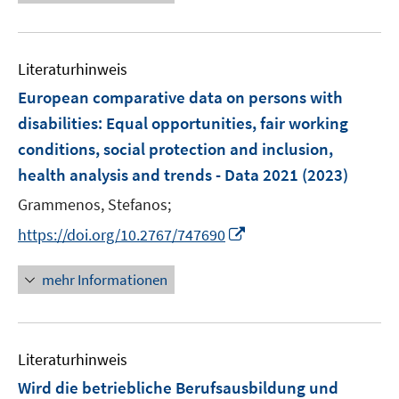
u
e
F
F
m
f
e
u
e
e
F
n
m
e
n
n
e
e
F
Literaturhinweis
m
s
s
n
n
e
F
European comparative data on persons with
t
t
s
n
e
e
e
disabilities
:
Equal opportunities, fair working
t
s
n
r
r
e
conditions, social protection and inclusion,
t
s
ö
ö
r
e
health analysis and trends - Data 2021
(2023)
t
f
f
ö
r
e
f
f
Grammenos, Stefanos;
f
ö
r
n
n
f
I
https://doi.org/10.2767/747690
f
ö
e
e
n
n
f
f
n
n
e
n
mehr Informationen
n
f
n
e
e
n
u
n
e
e
n
Literaturhinweis
m
F
Wird die betriebliche Berufsausbildung und