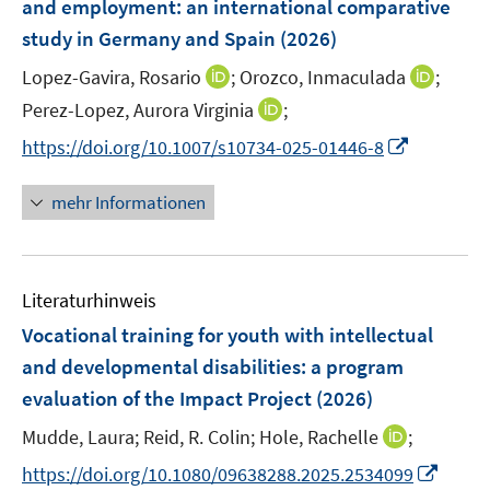
e
and employment: an international comparative
s
ö
ö
r
study in Germany and Spain
(2026)
t
f
f
ö
e
f
f
I
I
Lopez-Gavira, Rosario
;
Orozco, Inmaculada
;
f
r
n
n
n
n
f
I
Perez-Lopez, Aurora Virginia
;
ö
e
e
n
n
n
n
I
f
https://doi.org/10.1007/s10734-025-01446-8
n
n
e
e
e
n
n
f
u
u
n
e
n
n
mehr Informationen
e
e
u
e
e
m
m
e
u
n
F
F
m
e
e
e
F
Literaturhinweis
m
n
n
e
F
Vocational training for youth with intellectual
s
s
n
e
t
t
and developmental disabilities: a program
s
n
e
e
evaluation of the Impact Project
t
(2026)
s
r
r
e
t
I
Mudde, Laura;
Reid, R. Colin;
Hole, Rachelle
;
ö
ö
r
e
n
f
f
I
https://doi.org/10.1080/09638288.2025.2534099
ö
r
n