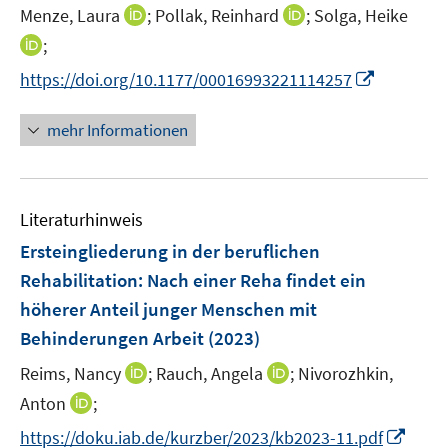
e
t
I
I
Menze, Laura
;
Pollak, Reinhard
;
Solga, Heike
r
e
n
n
I
;
ö
r
n
n
n
I
https://doi.org/10.1177/00016993221114257
f
ö
e
e
n
n
f
f
u
u
e
n
n
mehr Informationen
f
e
e
u
e
e
n
m
m
e
u
n
e
F
F
m
e
n
e
e
F
Literaturhinweis
m
n
n
e
F
Ersteingliederung in der beruflichen
s
s
n
e
t
t
Rehabilitation: Nach einer Reha findet ein
s
n
e
e
höherer Anteil junger Menschen mit
t
s
r
r
e
Behinderungen Arbeit
(2023)
t
ö
ö
r
e
I
I
Reims, Nancy
;
Rauch, Angela
;
Nivorozhkin,
f
f
ö
r
n
n
f
f
I
Anton
;
f
ö
n
n
n
n
n
f
I
f
https://doku.iab.de/kurzber/2023/kb2023-11.pdf
e
e
e
e