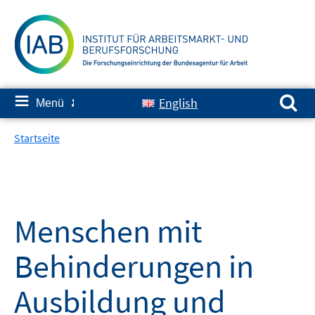
Springe
zum
Inhalt
Suchen nach:
≡
English
Menü
✘
Startseite
Menschen mit
Behinderungen in
Ausbildung und