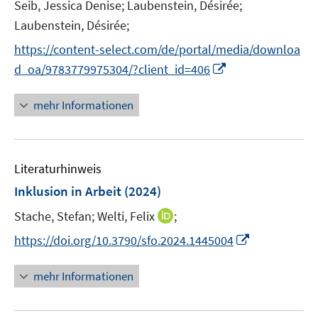
e
Seib, Jessica Denise;
Laubenstein, Désirée;
r
Laubenstein, Désirée;
ö
https://content-select.com/de/portal/media/downloa
f
I
f
d_oa/9783779975304/?client_id=406
n
n
n
e
mehr Informationen
e
n
u
e
Literaturhinweis
m
F
Inklusion in Arbeit
(2024)
e
I
Stache, Stefan;
Welti, Felix
;
n
n
s
I
https://doi.org/10.3790/sfo.2024.1445004
n
t
n
e
e
n
mehr Informationen
u
r
e
e
ö
u
m