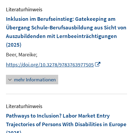
e
Literaturhinweis
m
F
Inklusion im Berufseinstieg
:
Gatekeeping am
e
Übergang Schule-Berufsausbildung aus Sicht von
n
Auszubildenden mit Lernbeeinträchtigungen
s
(2025)
t
e
Beer, Mareike;
r
I
https://doi.org/10.3278/9783763977505
ö
n
f
n
mehr Informationen
f
e
n
u
e
e
n
Literaturhinweis
m
F
Pathways to Inclusion? Labor Market Entry
e
Trajectories of Persons With Disabilities in Europe
n
(2025)