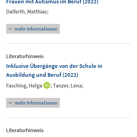
Frauen mit Autismus im Beruf
(2022)
Dalferth, Matthias;
mehr Informationen
Literaturhinweis
Inklusive Übergänge von der Schule in
Ausbildung und Beruf
(2022)
I
Fasching, Helga
;
Tanzer, Lena;
n
n
mehr Informationen
e
u
e
m
Literaturhinweis
F