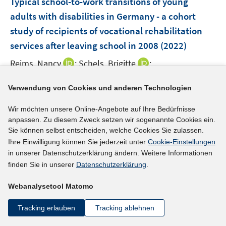
e
Typical school-to-work transitions of young
ö
ö
e
r
adults with disabilities in Germany - a cohort
f
f
n
ö
study of recipients of vocational rehabilitation
f
f
s
f
services after leaving school in 2008
(2022)
n
n
t
f
e
e
e
n
I
I
Reims, Nancy
;
Schels, Brigitte
;
n
n
r
e
n
n
I
https://doi.org/10.1080/09638288.2021.1948115
ö
n
n
n
Verwendung von Cookies und anderen Technologien
n
f
e
e
n
mehr Informationen
f
Wir möchten unsere Online-Angebote auf Ihre Bedürfnisse
u
u
e
n
anpassen. Zu diesem Zweck setzen wir sogenannte Cookies ein.
e
e
u
e
Sie können selbst entscheiden, welche Cookies Sie zulassen.
m
m
e
n
Ihre Einwilligung können Sie jederzeit unter
Cookie-Einstellungen
F
F
Literaturhinweis
m
in unserer Datenschutzerklärung ändern. Weitere Informationen
e
e
F
finden Sie in unserer
Datenschutzerklärung
.
Nutzung digitaler Technologien in
n
n
e
Ausbildungsbetrieben von Menschen mit
s
s
n
Webanalysetool Matomo
Schwerbehinderung
t
(2022)
t
s
e
e
Tracking erlauben
Tracking ablehnen
t
I
Samray, David;
Weller, Sabrina Inez
;
r
r
e
n