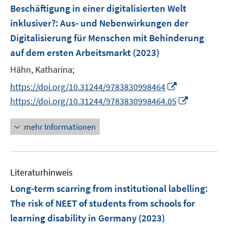
e
Beschäftigung in einer digitalisierten Welt
n
inklusiver?
:
Aus- und Nebenwirkungen der
s
Digitalisierung für Menschen mit Behinderung
t
e
auf dem ersten Arbeitsmarkt
(2023)
r
Hähn, Katharina;
ö
I
https://doi.org/10.31244/9783830998464
f
n
I
f
https://doi.org/10.31244/9783830998464.05
n
n
n
e
n
e
mehr Informationen
u
e
n
e
u
m
e
F
Literaturhinweis
m
e
F
Long-term scarring from institutional labelling
:
n
e
The risk of NEET of students from schools for
s
n
learning disability in Germany
(2023)
t
s