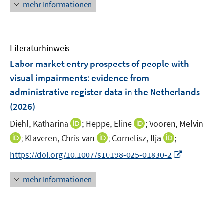
n
n
f
f
mehr Informationen
f
u
e
e
n
n
f
e
n
u
e
e
n
m
e
n
n
e
F
Literaturhinweis
m
n
e
F
Labor market entry prospects of people with
n
e
visual impairments: evidence from
s
n
administrative register data in the Netherlands
t
s
e
(2026)
t
r
e
I
I
Diehl, Katharina
;
Heppe, Eline
;
Vooren, Melvin
ö
r
n
n
I
I
I
;
Klaveren, Chris van
;
Cornelisz, Ilja
;
f
ö
n
n
n
n
n
f
I
f
https://doi.org/10.1007/s10198-025-01830-2
e
e
n
n
n
n
n
f
u
u
e
e
e
e
n
n
mehr Informationen
e
e
u
u
u
n
e
e
m
m
e
e
e
u
n
F
F
m
m
m
e
e
e