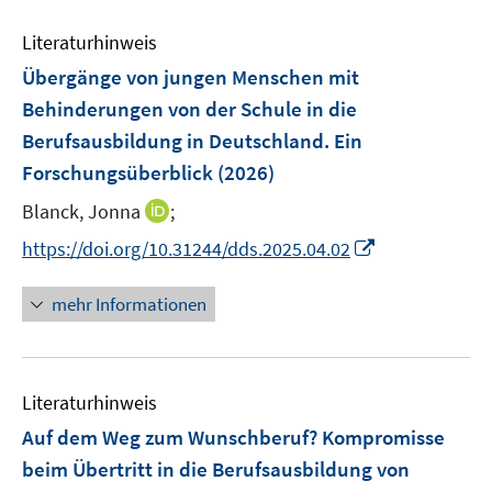
Literaturhinweis
Übergänge von jungen Menschen mit
Behinderungen von der Schule in die
Berufsausbildung in Deutschland. Ein
Forschungsüberblick
(2026)
I
Blanck, Jonna
;
n
I
https://doi.org/10.31244/dds.2025.04.02
n
n
e
n
mehr Informationen
u
e
e
u
m
e
F
Literaturhinweis
m
e
F
Auf dem Weg zum Wunschberuf? Kompromisse
n
e
beim Übertritt in die Berufsausbildung von
s
n