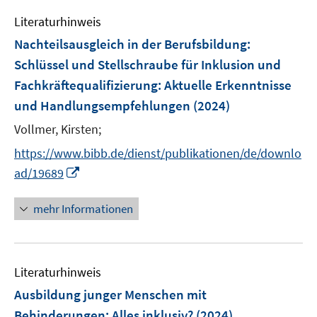
f
e
F
Literaturhinweis
f
m
e
n
F
Nachteilsausgleich in der Berufsbildung:
n
e
e
Schlüssel und Stellschraube für Inklusion und
s
n
n
Fachkräftequalifizierung
:
Aktuelle Erkenntnisse
t
s
e
und Handlungsempfehlungen
(2024)
t
r
e
Vollmer, Kirsten;
ö
r
f
https://www.bibb.de/dienst/publikationen/de/downlo
ö
f
I
ad/19689
f
n
n
f
e
n
mehr Informationen
n
n
e
e
u
n
e
Literaturhinweis
m
F
Ausbildung junger Menschen mit
e
Behinderungen: Alles inklusiv?
(2024)