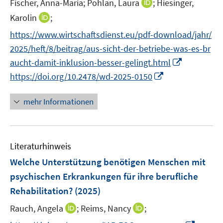
I
Fischer, Anna-Maria;
Pohlan, Laura
;
Hiesinger,
s
n
t
I
Karolin
;
n
e
n
https://www.wirtschaftsdienst.eu/pdf-download/jahr/
e
r
n
2025/heft/8/beitrag/aus-sicht-der-betriebe-was-es-br
u
ö
e
I
e
aucht-damit-inklusion-besser-gelingt.html
f
u
n
m
f
I
https://doi.org/10.2478/wd-2025-0150
e
n
F
n
n
m
e
e
e
n
F
mehr Informationen
u
n
n
e
e
e
s
u
n
m
t
e
s
F
e
Literaturhinweis
m
t
e
r
F
e
Welche Unterstützung benötigen Menschen mit
n
ö
e
r
psychischen Erkrankungen für ihre berufliche
s
f
n
ö
Rehabilitation?
(2025)
t
f
s
f
e
n
t
I
I
Rauch, Angela
f
;
Reims, Nancy
;
r
e
e
n
n
n