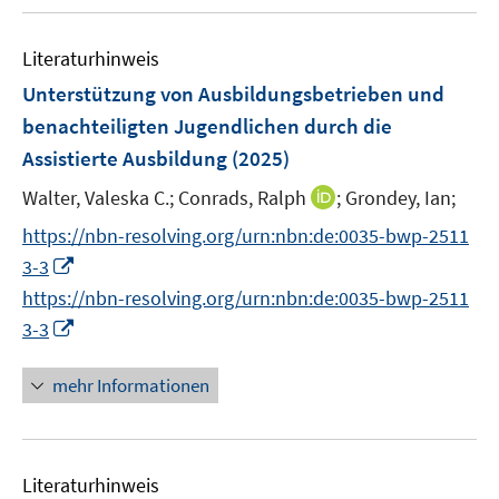
u
e
m
m
e
n
F
F
Literaturhinweis
m
e
e
F
Unterstützung von Ausbildungsbetrieben und
n
n
e
benachteiligten Jugendlichen durch die
s
s
n
Assistierte Ausbildung
t
(2025)
t
s
e
e
t
I
Walter, Valeska C.;
Conrads, Ralph
;
Grondey, Ian;
r
r
e
n
https://nbn-resolving.org/urn:nbn:de:0035-bwp-2511
ö
ö
r
n
I
f
f
3-3
ö
e
n
f
f
https://nbn-resolving.org/urn:nbn:de:0035-bwp-2511
f
u
n
n
n
I
f
3-3
e
e
e
e
n
n
m
u
n
n
n
e
F
mehr Informationen
e
e
n
e
m
u
n
F
e
s
e
Literaturhinweis
m
t