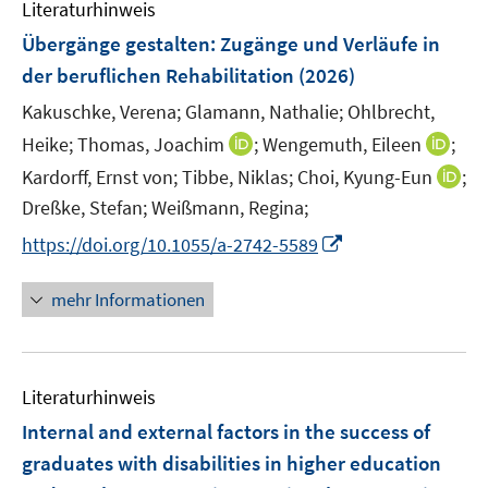
F
F
F
Literaturhinweis
m
n
n
e
e
e
F
Übergänge gestalten: Zugänge und Verläufe in
s
s
n
n
n
e
t
t
der beruflichen Rehabilitation
(2026)
s
s
s
n
e
e
t
t
t
Kakuschke, Verena;
Glamann, Nathalie;
Ohlbrecht,
s
r
r
e
e
e
t
I
I
Heike;
Thomas, Joachim
;
Wengemuth, Eileen
;
ö
ö
r
r
r
e
n
n
I
Kardorff, Ernst von;
Tibbe, Niklas;
Choi, Kyung-Eun
;
f
f
ö
ö
ö
r
n
n
n
f
f
Dreßke, Stefan;
Weißmann, Regina;
f
f
f
ö
e
e
n
n
n
f
f
f
I
https://doi.org/10.1055/a-2742-5589
f
u
u
e
e
e
n
n
n
n
f
e
e
u
n
n
e
e
e
n
n
mehr Informationen
m
m
e
n
n
n
e
e
F
F
m
u
n
e
e
F
e
n
n
e
Literaturhinweis
m
s
s
n
F
Internal and external factors in the success of
t
t
s
e
e
e
graduates with disabilities in higher education
t
n
r
r