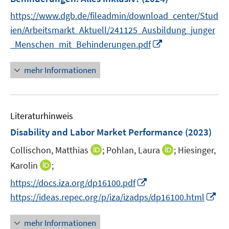
n
https://www.dgb.de/fileadmin/download_center/Stud
s
t
ien/Arbeitsmarkt_Aktuell/241125_Ausbildung_junger
e
I
_Menschen_mit_Behinderungen.pdf
r
n
ö
n
mehr Informationen
f
e
f
u
n
e
e
Literaturhinweis
m
n
F
Disability and Labor Market Performance
(2023)
e
I
I
Collischon, Matthias
;
Pohlan, Laura
;
Hiesinger,
n
n
n
I
Karolin
;
s
n
n
n
t
I
https://docs.iza.org/dp16100.pdf
e
e
n
e
n
I
https://ideas.repec.org/p/iza/izadps/dp16100.html
u
u
e
r
n
n
e
e
u
ö
e
n
mehr Informationen
m
m
e
f