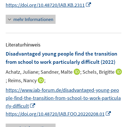
n
n
n
f
I
https://doi.org/10.48720/IAB.KB.2311
u
u
n
n
e
e
n
n
n
e
e
u
n
e
e
n
mehr Informationen
m
m
e
u
n
e
F
F
m
e
u
e
e
F
m
e
n
n
e
F
Literaturhinweis
m
s
s
n
e
F
Disadvantaged young people find the transition
t
t
s
n
e
e
e
from school to work particularly difficult
(2022)
t
s
n
r
r
e
t
I
Achatz, Juliane;
Sandner, Malte
;
Schels, Brigitte
s
ö
ö
r
e
n
t
I
I
;
Reims, Nancy
;
f
f
ö
r
n
e
n
n
f
f
f
https://www.iab-forum.de/disadvantaged-young-peo
ö
e
r
n
n
n
n
f
ple-find-the-transition-from-school-to-work-particula
f
u
ö
e
e
e
e
n
I
f
e
rly-difficult
f
u
u
n
n
e
n
n
m
f
I
https://doi.org/10.48720/IAB.FOO.20220208.01
e
e
n
n
e
F
n
n
m
m
e
n
e
e
n