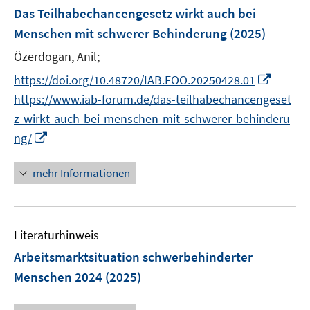
n
F
e
Das Teilhabechancengesetz wirkt auch bei
s
e
r
Menschen mit schwerer Behinderung
(2025)
t
n
ö
e
Özerdogan, Anil;
s
f
r
t
f
I
https://doi.org/10.48720/IAB.FOO.20250428.01
ö
e
n
n
https://www.iab-forum.de/das-teilhabechancengeset
f
r
e
n
z-wirkt-auch-bei-menschen-mit-schwerer-behinderu
f
ö
n
e
n
I
ng/
f
u
e
n
f
e
n
n
mehr Informationen
n
m
e
e
F
u
n
e
e
n
Literaturhinweis
m
s
F
Arbeitsmarktsituation schwerbehinderter
t
e
Menschen 2024
(2025)
e
n
r
s