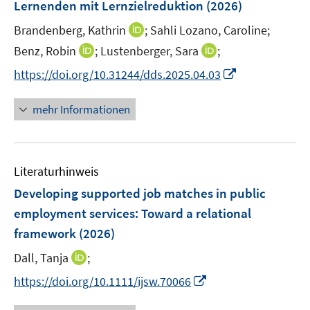
Lernenden mit Lernzielreduktion
t
(2026)
s
e
t
I
Brandenberg, Kathrin
;
Sahli Lozano, Caroline;
r
e
n
I
I
Benz, Robin
;
Lustenberger, Sara
;
ö
r
n
n
n
f
I
https://doi.org/10.31244/dds.2025.04.03
ö
e
n
n
f
n
f
u
e
e
n
n
mehr Informationen
f
e
u
u
e
e
n
m
e
e
n
u
e
F
m
m
e
n
e
F
F
Literaturhinweis
m
n
e
e
F
Developing supported job matches in public
s
n
n
e
t
employment services: Toward a relational
s
s
n
e
framework
(2026)
t
t
s
r
e
e
t
I
Dall, Tanja
;
ö
r
r
e
n
f
I
https://doi.org/10.1111/ijsw.70066
ö
ö
r
n
f
n
f
f
ö
e