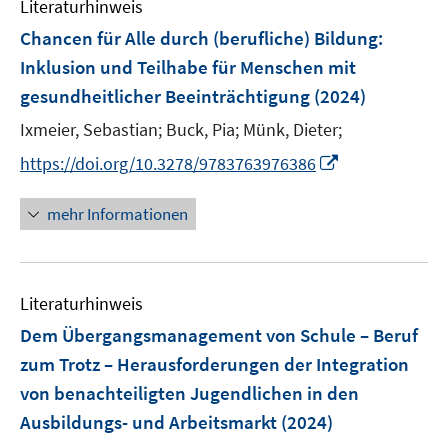
Literaturhinweis
m
s
s
n
F
Chancen für Alle durch (berufliche) Bildung
t
:
t
s
e
e
e
Inklusion und Teilhabe für Menschen mit
t
n
r
r
e
gesundheitlicher Beeinträchtigung
(2024)
s
ö
ö
r
t
Ixmeier, Sebastian;
Buck, Pia;
Münk, Dieter;
f
f
ö
e
f
f
I
https://doi.org/10.3278/9783763976386
f
r
n
n
n
f
ö
e
e
n
n
mehr Informationen
f
n
n
e
e
f
u
n
n
e
e
Literaturhinweis
m
n
F
Dem Übergangsmanagement von Schule – Beruf
e
zum Trotz – Herausforderungen der Integration
n
von benachteiligten Jugendlichen in den
s
Ausbildungs- und Arbeitsmarkt
(2024)
t