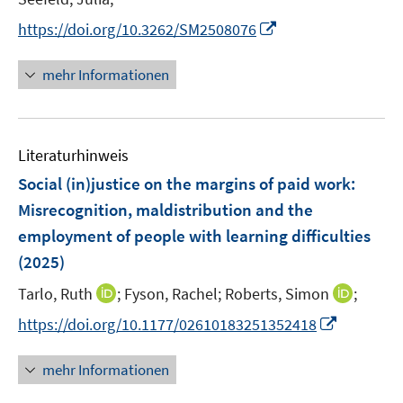
e
e
I
https://doi.org/10.3262/SM2508076
r
r
n
ö
ö
n
mehr Informationen
f
f
e
f
f
u
n
n
e
e
e
Literaturhinweis
m
n
n
F
Social (in)justice on the margins of paid work:
e
Misrecognition, maldistribution and the
n
employment of people with learning difficulties
s
(2025)
t
e
I
I
Tarlo, Ruth
;
Fyson, Rachel;
Roberts, Simon
;
r
n
n
I
https://doi.org/10.1177/02610183251352418
ö
n
n
n
f
e
e
n
mehr Informationen
f
u
u
e
n
e
e