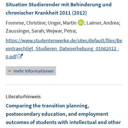
e
t
Situation Studierender mit Behinderung und
s
n
e
chronischer Krankheit 2011
t
(2012)
s
r
e
t
I
Fromme, Christine;
Unger, Martin
;
Laimer, Andrea;
ö
r
e
n
Zaussinger, Sarah;
Wejwar, Petra;
f
ö
r
n
f
f
https://www.studentenwerke.de/sites/default/files/Be
ö
e
n
f
eintraechtigt_Studieren_Datenerhebung_01062012_
f
u
e
n
I
f
0.pdf
e
n
e
n
n
m
n
n
e
F
mehr Informationen
e
n
e
u
n
e
s
Literaturhinweis
m
t
F
e
Comparing the transition planning,
e
r
postsecondary education, and employment
n
ö
outcomes of students with intellectual and other
s
f