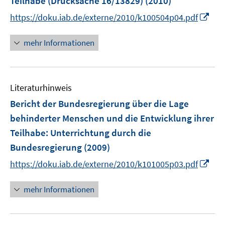
Teilhabe (Drucksache 16/13829)
(2010)
I
https://doku.iab.de/externe/2010/k100504p04.pdf
n
n
mehr Informationen
e
u
e
Literaturhinweis
m
F
Bericht der Bundesregierung über die Lage
e
behinderter Menschen und die Entwicklung ihrer
n
Teilhabe
:
Unterrichtung durch die
s
Bundesregierung
(2009)
t
e
I
https://doku.iab.de/externe/2010/k101005p03.pdf
r
n
ö
n
mehr Informationen
f
e
f
u
n
e