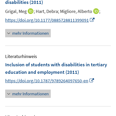
disabilities
(2011)
t
f
e
n
I
I
Grigal, Meg
;
Hart, Debra;
Migliore, Alberto
;
r
e
n
n
I
https://doi.org/10.1177/0885728811399091
ö
n
n
n
n
f
e
e
n
mehr Informationen
f
u
u
e
n
e
e
u
e
m
m
e
n
F
F
Literaturhinweis
m
e
e
F
Inclusion of students with disabilities in tertiary
n
n
e
education and employment
(2011)
s
s
n
t
t
I
https://doi.org/10.1787/9789264097650-en
s
e
e
n
t
r
r
n
mehr Informationen
e
ö
ö
e
r
f
f
u
ö
f
f
e
f