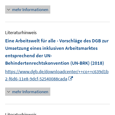
n
f
f
f
ö
n
n
n
mehr Informationen
f
f
e
e
e
n
f
u
n
n
e
n
e
n
e
Literaturhinweis
m
n
F
Eine Arbeitswelt für alle - Vorschläge des DGB zur
e
Umsetzung eines inklusiven Arbeitsmarktes
n
entsprechend der UN-
s
Behindertenrechtskonvention (UN-BRK)
(2018)
t
e
https://www.dgb.de/downloadcenter/++co++c639d1b
r
I
2-f6d6-11e8-9dcf-52540088cada
ö
n
f
n
mehr Informationen
f
e
n
u
e
e
n
Literaturhinweis
m