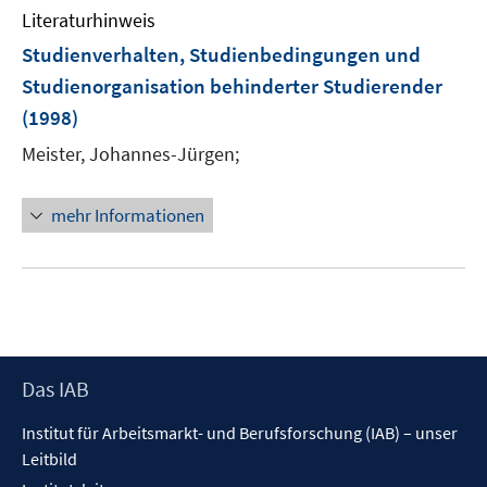
e
Literaturhinweis
m
n
F
Studienverhalten, Studienbedingungen und
e
Studienorganisation behinderter Studierender
n
(1998)
s
t
Meister, Johannes-Jürgen;
e
r
mehr Informationen
ö
f
f
n
e
n
Footer
Das IAB
Inhalt
Institut für Arbeitsmarkt- und Berufsforschung (IAB) – unser
Leitbild