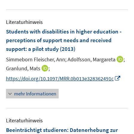
e
n
e
u
n
e
Literaturhinweis
m
F
Students with disabilities in higher education -
e
perceptions of support needs and received
n
support
:
a pilot study
(2013)
s
t
I
Simmeborn Fleischer, Ann;
Adolfsson, Margareta
;
e
n
I
Granlund, Mats
;
r
n
n
I
https://doi.org/10.1097/MRR.0b013e328362491c
ö
e
n
n
f
u
e
n
mehr Informationen
f
e
u
e
n
m
e
u
e
F
m
e
n
e
F
Literaturhinweis
m
n
e
F
Beeinträchtigt studieren
:
Datenerhebung zur
s
n