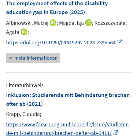
The employment effects of the disability
education gap in Europe
(2025)
I
I
Albinowski, Maciej
;
Magda, Iga
;
Rozszczypała,
n
n
I
Agata
;
n
n
n
I
https://doi.org/10.1080/09645292.2024.2395564
e
e
n
n
u
u
e
n
mehr Informationen
e
e
u
e
m
m
e
u
F
F
m
e
e
e
F
Literaturhinweis
m
n
n
e
F
Inklusion: Studierende mit Behinderung brechen
s
s
n
e
t
t
öfter ab
(2021)
s
n
e
e
t
Krapp, Claudia;
s
r
r
e
t
https://www.forschung-und-lehre.de/lehre/studieren
ö
ö
r
e
I
f
f
de-mit-behinderung-brechen-oefter-ab-3411/
ö
r