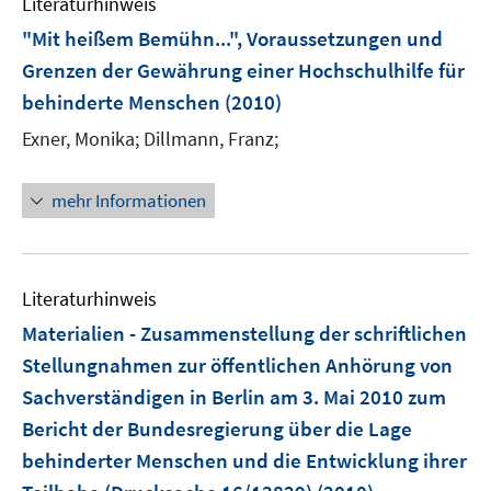
n
n
Literaturhinweis
m
f
e
e
F
"Mit heißem Bemühn...", Voraussetzungen und
n
n
n
e
e
Grenzen der Gewährung einer Hochschulhilfe für
n
n
behinderte Menschen
(2010)
s
t
Exner, Monika;
Dillmann, Franz;
e
r
mehr Informationen
ö
f
f
n
Literaturhinweis
e
Materialien - Zusammenstellung der schriftlichen
n
Stellungnahmen zur öffentlichen Anhörung von
Sachverständigen in Berlin am 3. Mai 2010 zum
Bericht der Bundesregierung über die Lage
behinderter Menschen und die Entwicklung ihrer