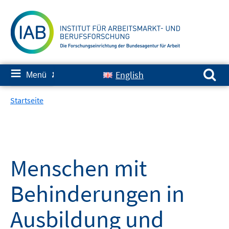
Springe
zum
Inhalt
Suchen nach:
≡
English
Menü
✘
Startseite
Menschen mit
Behinderungen in
Ausbildung und