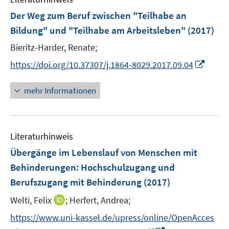
F
Der Weg zum Beruf zwischen "Teilhabe an
e
Bildung" und "Teilhabe am Arbeitsleben"
(2017)
n
Bieritz-Harder, Renate;
s
t
I
https://doi.org/10.37307/j.1864-8029.2017.09.04
e
n
r
n
mehr Informationen
ö
e
f
u
f
e
n
Literaturhinweis
m
e
F
Übergänge im Lebenslauf von Menschen mit
n
e
Behinderungen
:
Hochschulzugang und
n
Berufszugang mit Behinderung
(2017)
s
t
I
Welti, Felix
;
Herfert, Andrea;
e
n
https://www.uni-kassel.de/upress/online/OpenAcces
r
n