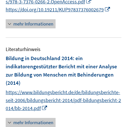
I
s/978-3-7376-0266-2.OpenAccess.pdf
ö
e
n
I
https://doi.org/10.19211/KUP97837376002679
f
u
n
n
f
e
e
n
n
mehr Informationen
m
u
e
e
F
e
u
n
e
m
e
n
F
Literaturhinweis
m
s
e
F
Bildung in Deutschland 2014
:
ein
t
n
e
e
indikatorengestützter Bericht mit einer Analyse
s
n
r
zur Bildung von Menschen mit Behinderungen
t
s
ö
e
(2014)
t
f
r
e
https://www.bildungsbericht.de/de/bildungsberichte-
f
ö
r
n
seit-2006/bildungsbericht-2014/pdf-bildungsbericht-2
f
ö
e
I
014/bb-2014.pdf
f
f
n
n
n
f
n
mehr Informationen
e
n