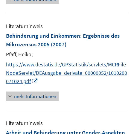
e
u
e
Literaturhinweis
m
F
Behinderung und Einkommen
:
Ergebnisse des
e
Mikrozensus 2005
(2007)
n
Pfaff, Heiko;
s
t
https://www.destatis.de/GPStatistik/servlets/MCRFile
e
NodeServlet/DEAusgabe_derivate_00000052/1010200
r
I
071024.pdf
ö
n
f
n
mehr Informationen
f
e
n
u
e
e
n
Literaturhinweis
m
F
Arbeit und Behinderung unter Gender-Aspekten