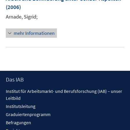
e
(2006)
n
Arnade, Sigrid;
s
t
e
mehr Informationen
r
ö
f
f
n
e
Footer
Das IAB
n
Inhalt
Institut für Arbeitsmarkt- und Berufsforschung (IAB) – unser
Leitbild
Institutsleitung
Graduiertenprogramm
Befragungen