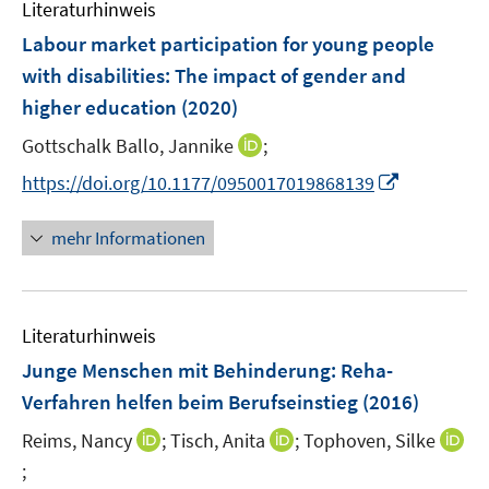
Literaturhinweis
Labour market participation for young people
with disabilities
:
The impact of gender and
higher education
(2020)
I
Gottschalk Ballo, Jannike
;
n
I
https://doi.org/10.1177/0950017019868139
n
n
e
n
mehr Informationen
u
e
e
u
m
e
F
Literaturhinweis
m
e
F
Junge Menschen mit Behinderung: Reha-
n
e
Verfahren helfen beim Berufseinstieg
(2016)
s
n
t
I
I
Reims, Nancy
;
Tisch, Anita
;
Tophoven, Silke
s
e
n
n
t
;
I
r