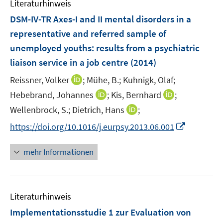
Literaturhinweis
m
n
F
DSM-IV-TR Axes-I and II mental disorders in a
e
representative and referred sample of
n
unemployed youths
:
results from a psychiatric
s
liaison service in a job centre
(2014)
t
e
I
Reissner, Volker
;
Mühe, B.;
Kuhnigk, Olaf;
r
n
I
I
Hebebrand, Johannes
;
Kis, Bernhard
;
ö
n
n
n
I
Wellenbrock, S.;
Dietrich, Hans
;
f
e
n
n
n
f
I
https://doi.org/10.1016/j.eurpsy.2013.06.001
u
e
e
n
n
n
e
u
u
e
e
n
m
mehr Informationen
e
e
u
n
e
F
m
m
e
u
e
F
F
m
e
n
e
e
F
Literaturhinweis
m
s
n
n
e
F
t
Implementationsstudie 1 zur Evaluation von
s
s
n
e
e