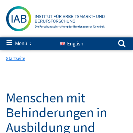
Springe
zum
Inhalt
Suchen nach:
≡
English
Menü
✘
Startseite
Menschen mit
Behinderungen in
Ausbildung und