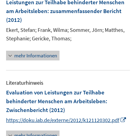
t
t
Leistungen zur Teilhabe behinderter Menschen
s
n
r
e
e
am Arbeitsleben
:
zusammenfassender Bericht
t
s
ö
r
r
e
(2012)
t
f
ö
ö
r
e
f
Ekert, Stefan;
Frank, Wilma;
Sommer, Jörn;
Matthes,
f
f
ö
r
n
f
f
Stephanie;
Gericke, Thomas;
f
ö
e
n
n
f
f
n
e
e
n
mehr Informationen
f
n
n
e
n
n
e
n
Literaturhinweis
Evaluation von Leistungen zur Teilhabe
behinderter Menschen am Arbeitsleben
:
Zwischenbericht
(2012)
I
https://doku.iab.de/externe/2012/k121120302.pdf
n
n
mehr Informationen