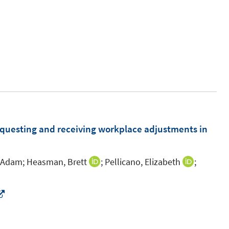
requesting and receiving workplace adjustments in
, Adam;
Heasman, Brett
;
Pellicano, Elizabeth
;
I
I
n
n
n
n
I
e
e
n
u
u
n