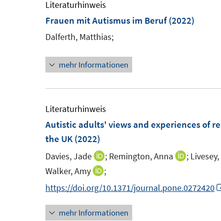
e
Literaturhinweis
m
Frauen mit Autismus im Beruf
(2022)
F
Dalferth, Matthias;
e
n
mehr Informationen
s
t
e
Literaturhinweis
r
Autistic adults' views and experiences of 
ö
the UK
(2022)
f
Davies, Jade
f
;
Remington, Anna
;
Livesey
I
I
n
n
n
Walker, Amy
;
I
e
n
n
n
https://doi.org/10.1371/journal.pone.0272420
n
e
e
n
u
u
mehr Informationen
e