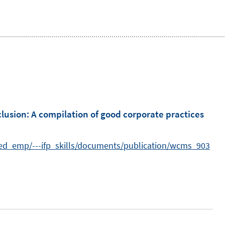
clusion
:
A compilation of good corporate practices
-ed_emp/---ifp_skills/documents/publication/wcms_903