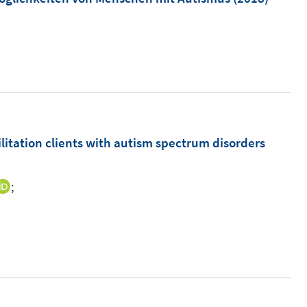
itation clients with autism spectrum disorders
;
I
n
n
e
u
e
m