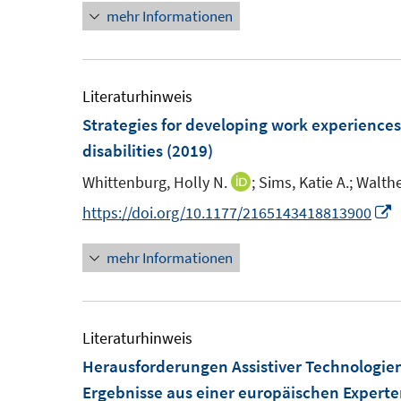
mehr Informationen
e
n
u
e
e
u
m
e
Literaturhinweis
F
Strategies for developing work experiences
e
F
disabilities
(2019)
n
e
Whittenburg, Holly N.
;
Sims, Katie A.;
Walthe
I
s
n
n
I
https://doi.org/10.1177/2165143418813900
t
s
n
n
e
t
mehr Informationen
e
n
r
e
u
e
ö
r
e
u
f
ö
m
e
Literaturhinweis
f
f
F
Herausforderungen Assistiver Technologi
n
f
e
F
Ergebnisse aus einer europäischen Expert
e
n