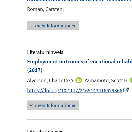
F
f
Roman, Carsten;
e
n
n
e
mehr Informationen
s
n
t
e
Literaturhinweis
r
Employment outcomes of vocational rehabil
ö
(2017)
f
f
Alverson, Charlotte Y.
;
Yamamoto, Scott H.
I
n
n
I
https://doi.org/10.1177/2165143416629366
e
n
n
n
mehr Informationen
e
n
u
e
e
u
m
e
Literaturhinweis