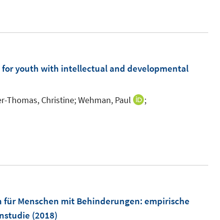
t
n
e
r
ö
f
m
 for youth with intellectual and developmental
f
n
e
r-Thomas, Christine;
Wehman, Paul
;
I
n
n
n
e
u
e
m
F
m
en für Menschen mit Behinderungen
:
empirische
e
enstudie
(2018)