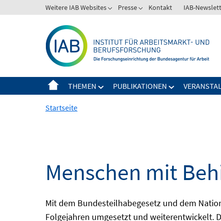
Springe
Weitere IAB Websites
Presse
Kontakt
IAB-Newslet
zum
Inhalt
THEMEN
PUBLIKATIONEN
VERANSTA
Startseite
Menschen mit Behi
Mit dem Bundesteilhabegesetz und dem Nation
Folgejahren umgesetzt und weiterentwickelt. D