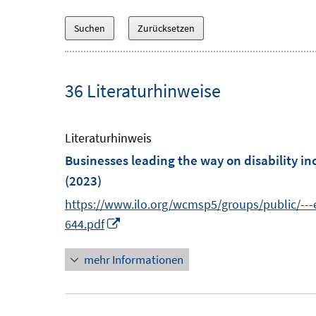
36 Literaturhinweise
Literaturhinweis
Businesses leading the way on disability in
(2023)
https://www.ilo.org/wcmsp5/groups/public/--
I
644.pdf
n
mehr Informationen
n
e
u