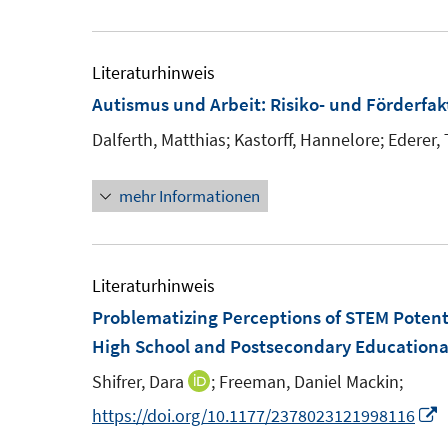
e
e
u
m
m
e
F
F
m
Literaturhinweis
e
e
F
Autismus und Arbeit: Risiko- und Förderfa
n
n
e
Dalferth, Matthias;
Kastorff, Hannelore;
Ederer, 
s
s
n
t
t
s
mehr Informationen
e
e
t
r
r
e
ö
ö
r
Literaturhinweis
f
f
ö
Problematizing Perceptions of STEM Potentia
f
f
f
High School and Postsecondary Education
n
n
f
e
e
n
Shifrer, Dara
;
Freeman, Daniel Mackin;
I
n
n
e
n
I
https://doi.org/10.1177/2378023121998116
n
n
n