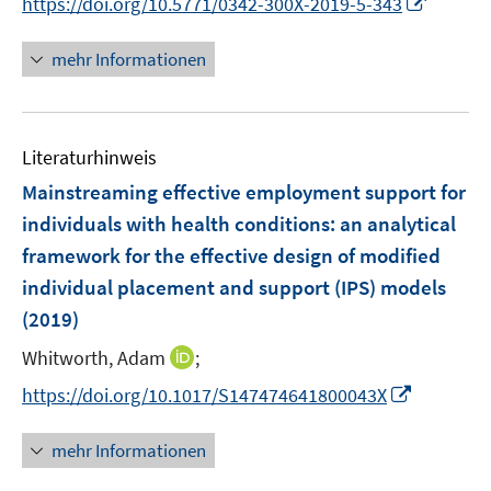
I
https://doi.org/10.5771/0342-300X-2019-5-343
f
f
ö
r
n
f
f
f
ö
n
n
n
mehr Informationen
f
f
e
e
e
n
f
u
n
n
e
n
e
n
e
Literaturhinweis
m
n
F
Mainstreaming effective employment support for
e
individuals with health conditions
:
an analytical
n
framework for the effective design of modified
s
individual placement and support (IPS) models
t
e
(2019)
r
I
Whitworth, Adam
;
ö
n
I
https://doi.org/10.1017/S147474641800043X
f
n
n
f
e
n
n
mehr Informationen
u
e
e
e