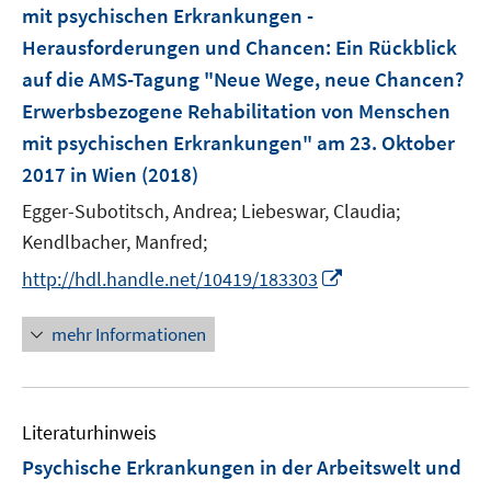
e
mit psychischen Erkrankungen -
n
Herausforderungen und Chancen
:
Ein Rückblick
s
auf die AMS-Tagung "Neue Wege, neue Chancen?
t
e
Erwerbsbezogene Rehabilitation von Menschen
r
mit psychischen Erkrankungen" am 23. Oktober
ö
2017 in Wien
(2018)
f
Egger-Subotitsch, Andrea;
Liebeswar, Claudia;
f
n
Kendlbacher, Manfred;
e
I
http://hdl.handle.net/10419/183303
n
n
n
mehr Informationen
e
u
e
Literaturhinweis
m
F
Psychische Erkrankungen in der Arbeitswelt und
e