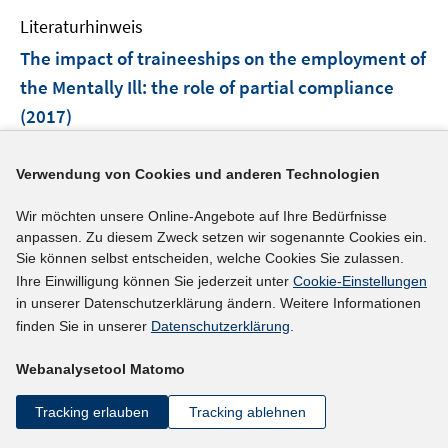
e
Literaturhinweis
n
The impact of traineeships on the employment of
the Mentally Ill
:
the role of partial compliance
(2017)
Martini, Alberto;
Barbetta, Gianpaolo;
Rettore, Enrico
Verwendung von Cookies und anderen Technologien
I
;
n
I
http://hdl.handle.net/10419/161205
Wir möchten unsere Online-Angebote auf Ihre Bedürfnisse
n
n
anpassen. Zu diesem Zweck setzen wir sogenannte Cookies ein.
e
n
Sie können selbst entscheiden, welche Cookies Sie zulassen.
mehr Informationen
u
e
Ihre Einwilligung können Sie jederzeit unter
Cookie-Einstellungen
e
u
in unserer Datenschutzerklärung ändern. Weitere Informationen
m
finden Sie in unserer
Datenschutzerklärung
.
e
F
Literaturhinweis
m
e
Webanalysetool Matomo
F
Employers' perception of the costs and the
n
e
benefits of hiring individuals with autism
Tracking erlauben
Tracking ablehnen
s
n
spectrum disorder in open employment in
t