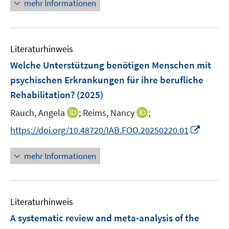
n
n
mehr Informationen
u
ö
e
e
e
f
u
n
m
f
e
F
n
Literaturhinweis
m
e
e
F
Welche Unterstützung benötigen Menschen mit
n
n
e
psychischen Erkrankungen für ihre berufliche
s
n
Rehabilitation?
(2025)
t
s
e
t
I
I
Rauch, Angela
;
Reims, Nancy
;
r
e
n
n
I
https://doi.org/10.48720/IAB.FOO.20250220.01
ö
r
n
n
n
f
ö
e
e
n
f
mehr Informationen
f
u
u
e
n
f
e
e
u
e
n
m
m
e
n
e
F
F
Literaturhinweis
m
n
e
e
F
A systematic review and meta-analysis of the
n
n
e