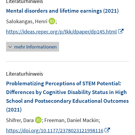
Literaturhinweis
n
e
e
Mental disorders and lifetime earnings
(2021)
n
n
s
s
I
Salokangas, Henri
;
t
t
n
I
https://ideas.repec.org/p/tkk/dpaper/dp145.html
e
e
n
n
r
r
e
n
mehr Informationen
ö
ö
u
e
f
f
e
u
f
f
m
e
n
n
F
Literaturhinweis
m
e
e
e
F
Problematizing Perceptions of STEM Potential:
n
n
n
e
Differences by Cognitive Disability Status in High
s
n
School and Postsecondary Educational Outcomes
t
s
e
(2021)
t
r
e
I
Shifrer, Dara
;
Freeman, Daniel Mackin;
ö
r
n
f
I
https://doi.org/10.1177/2378023121998116
ö
n