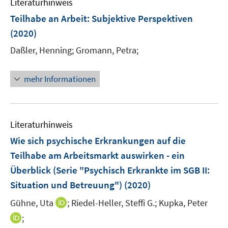
Literaturhinweis
m
e
F
Teilhabe an Arbeit
:
Subjektive Perspektiven
n
e
(2020)
s
n
t
Daßler, Henning;
Gromann, Petra;
s
e
t
r
e
mehr Informationen
ö
r
f
ö
f
f
n
Literaturhinweis
f
e
n
Wie sich psychische Erkrankungen auf die
n
e
Teilhabe am Arbeitsmarkt auswirken - ein
n
Überblick (Serie "Psychisch Erkrankte im SGB II:
Situation und Betreuung")
(2020)
I
Gühne, Uta
;
Riedel-Heller, Steffi G.;
Kupka, Peter
n
I
;
n