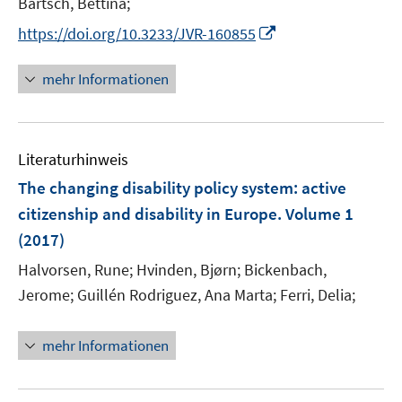
Bärtsch, Bettina;
ö
n
n
n
n
n
e
I
https://doi.org/10.3233/JVR-160855
f
e
e
e
n
n
f
u
u
u
n
n
mehr Informationen
e
e
e
e
e
m
m
m
u
n
F
F
F
e
e
e
e
Literaturhinweis
m
n
n
n
F
The changing disability policy system
:
active
s
s
s
e
citizenship and disability in Europe. Volume 1
t
t
t
n
e
e
e
(2017)
s
r
r
r
t
Halvorsen, Rune;
Hvinden, Bjørn;
Bickenbach,
ö
ö
ö
e
Jerome;
Guillén Rodriguez, Ana Marta;
Ferri, Delia;
f
f
f
r
f
f
f
ö
n
n
n
mehr Informationen
f
e
e
e
f
n
n
n
n