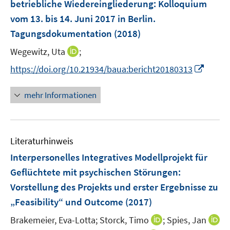
betriebliche Wiedereingliederung
:
Kolloquium
n
vom 13. bis 14. Juni 2017 in Berlin.
s
Tagungsdokumentation
(2018)
t
e
I
Wegewitz, Uta
;
r
n
I
https://doi.org/10.21934/baua:bericht20180313
ö
n
n
f
e
n
mehr Informationen
f
u
e
n
e
u
e
m
e
n
F
Literaturhinweis
m
e
F
Interpersonelles Integratives Modellprojekt für
n
e
Geflüchtete mit psychischen Störungen
:
s
n
Vorstellung des Projekts und erster Ergebnisse zu
t
s
e
„Feasibility“ und Outcome
(2017)
t
r
e
I
Brakemeier, Eva-Lotta;
Storck, Timo
;
Spies, Jan
ö
r