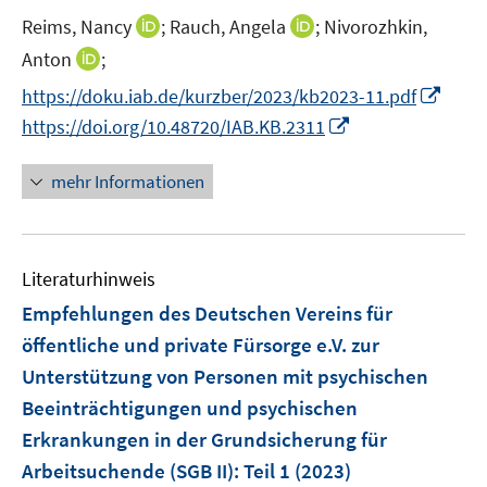
e
I
I
Reims, Nancy
;
Rauch, Angela
;
Nivorozhkin,
r
n
n
I
Anton
;
ö
n
n
n
I
f
https://doku.iab.de/kurzber/2023/kb2023-11.pdf
e
e
n
n
f
I
https://doi.org/10.48720/IAB.KB.2311
u
u
e
n
n
n
e
e
u
e
e
n
mehr Informationen
m
m
e
u
n
e
F
F
m
e
u
e
e
F
m
e
n
n
e
F
Literaturhinweis
m
s
s
n
e
F
Empfehlungen des Deutschen Vereins für
t
t
s
n
e
e
e
öffentliche und private Fürsorge e.V. zur
t
s
n
r
r
e
Unterstützung von Personen mit psychischen
t
s
ö
ö
r
e
Beeinträchtigungen und psychischen
t
f
f
ö
r
e
Erkrankungen in der Grundsicherung für
f
f
f
ö
r
n
n
Arbeitsuchende (SGB II)
:
Teil 1
(2023)
f
f