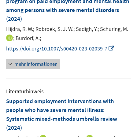
program on paid employment and mental health
s
f
f
n
r
among persons with severe mental disorders
t
f
f
s
ö
e
n
n
(2024)
t
f
r
e
e
e
f
Hijdra, R. W.;
Robroek, S. J. W.;
Sadigh, Y.;
Schuring, M.
ö
n
n
r
n
I
;
Burdorf, A.;
f
ö
e
n
f
I
https://doi.org/10.1007/s00420-023-02039-7
f
n
n
n
n
f
e
e
n
n
mehr Informationen
u
n
e
e
e
u
n
m
e
F
Literaturhinweis
m
e
F
Supported employment interventions with
n
e
people who have severe mental illness:
s
n
Systematic mixed-methods umbrella review
t
s
e
(2024)
t
r
e