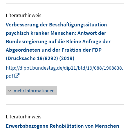
u
n
m
e
F
Literaturhinweis
m
e
F
Verbesserung der Beschäftigungssituation
n
e
psychisch kranker Menschen
:
Antwort der
s
n
Bundesregierung auf die Kleine Anfrage der
t
s
e
Abgeordneten und der Fraktion der FDP
t
r
e
(Drucksache 19/8292)
(2019)
ö
r
http://dipbt.bundestag.de/dip21/btd/19/088/1908838.
f
ö
I
pdf
f
f
n
n
f
n
e
mehr Informationen
n
e
n
e
u
n
e
Literaturhinweis
m
F
Erwerbsbezogene Rehabilitation von Menschen