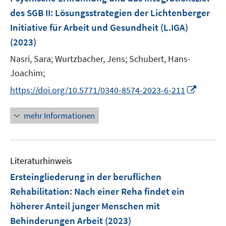
s
n
des SGB II
:
Lösungsstrategien der Lichtenberger
t
s
e
Initiative für Arbeit und Gesundheit (L.IGA)
t
r
e
(2023)
ö
r
Nasri, Sara;
Wurtzbacher, Jens;
Schubert, Hans-
f
ö
Joachim;
f
f
n
I
f
https://doi.org/10.5771/0340-8574-2023-6-211
e
n
n
n
n
e
mehr Informationen
e
n
u
e
Literaturhinweis
m
F
Ersteingliederung in der beruflichen
e
Rehabilitation: Nach einer Reha findet ein
n
höherer Anteil junger Menschen mit
s
Behinderungen Arbeit
(2023)
t