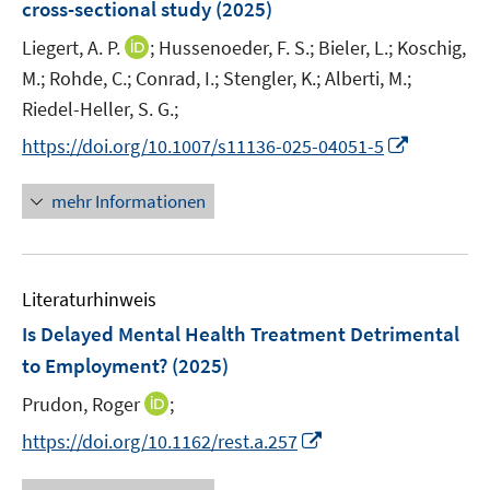
cross-sectional study
t
(2025)
t
s
e
e
t
I
Liegert, A. P.
;
Hussenoeder, F. S.;
Bieler, L.;
Koschig,
r
r
e
n
M.;
Rohde, C.;
Conrad, I.;
Stengler, K.;
Alberti, M.;
ö
ö
r
n
Riedel-Heller, S. G.;
f
f
ö
e
f
f
I
https://doi.org/10.1007/s11136-025-04051-5
f
u
n
n
n
f
e
e
e
n
n
mehr Informationen
m
n
n
e
e
F
u
n
e
e
n
Literaturhinweis
m
s
F
Is Delayed Mental Health Treatment Detrimental
t
e
e
to Employment?
(2025)
n
r
I
Prudon, Roger
;
s
ö
n
t
I
f
https://doi.org/10.1162/rest.a.257
n
e
n
f
e
r