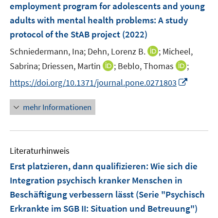
employment program for adolescents and young
adults with mental health problems
:
A study
protocol of the StAB project
(2022)
I
Schniedermann, Ina;
Dehn, Lorenz B.
;
Micheel,
n
I
I
Sabrina;
Driessen, Martin
;
Beblo, Thomas
;
n
n
n
I
https://doi.org/10.1371/journal.pone.0271803
e
n
n
n
u
e
e
n
mehr Informationen
e
u
u
e
m
e
e
u
F
m
m
e
e
F
F
Literaturhinweis
m
n
e
e
F
Erst platzieren, dann qualifizieren: Wie sich die
s
n
n
e
t
Integration psychisch kranker Menschen in
s
s
n
e
Beschäftigung verbessern lässt (Serie "Psychisch
t
t
s
r
e
e
Erkrankte im SGB II: Situation und Betreuung")
t
ö
r
r