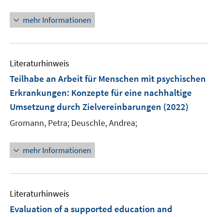
ö
e
e
n
f
f
n
n
e
mehr Informationen
n
f
n
e
n
n
e
n
Literaturhinweis
Teilhabe an Arbeit für Menschen mit psychischen
Erkrankungen
:
Konzepte für eine nachhaltige
Umsetzung durch Zielvereinbarungen
(2022)
Gromann, Petra;
Deuschle, Andrea;
mehr Informationen
Literaturhinweis
Evaluation of a supported education and