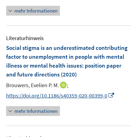
f
n
f
e
n
n
mehr Informationen
f
u
e
e
n
e
n
u
e
m
e
n
F
Literaturhinweis
m
e
F
Social stigma is an underestimated contributing
n
e
factor to unemployment in people with mental
s
n
illness or mental health issues: position paper
t
s
e
and future directions
(2020)
t
r
e
I
Brouwers, Evelien P. M.
;
ö
r
n
f
I
https://doi.org/10.1186/s40359-020-00399-0
ö
n
f
n
f
e
n
n
mehr Informationen
f
u
e
e
n
e
n
u
e
m
e
n
F