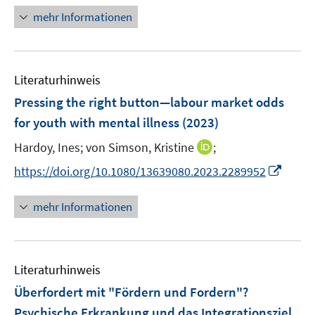
f
n
e
e
n
mehr Informationen
n
n
n
e
e
u
n
e
Literaturhinweis
m
F
Pressing the right button—labour market odds
e
for youth with mental illness
(2023)
n
I
Hardoy, Ines;
von Simson, Kristine
;
s
n
t
I
https://doi.org/10.1080/13639080.2023.2289952
n
e
n
e
r
n
mehr Informationen
u
ö
e
e
f
u
m
f
e
F
n
Literaturhinweis
m
e
e
F
Überfordert mit "Fördern und Fordern"?
n
n
e
Psychische Erkrankung und das Integrationsziel