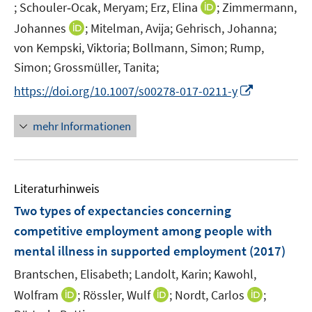
n
I
I
;
Schouler‑Ocak, Meryam;
Erz, Elina
;
Zimmermann,
f
ö
n
n
n
f
I
Johannes
;
Mitelman, Avija;
Gehrisch, Johanna;
f
e
n
n
n
n
f
von Kempski, Viktoria;
Bollmann, Simon;
Rump,
u
e
e
e
n
n
Simon;
Grossmüller, Tanita;
e
u
u
n
e
e
m
I
e
e
https://doi.org/10.1007/s00278-017-0211-y
u
n
F
n
m
m
e
e
n
F
F
mehr Informationen
m
n
e
e
e
F
s
u
n
n
e
t
e
s
s
n
e
Literaturhinweis
m
t
t
s
r
F
e
e
Two types of expectancies concerning
t
ö
e
r
r
e
competitive employment among people with
f
n
ö
ö
r
mental illness in supported employment
(2017)
f
s
f
f
ö
n
t
f
Brantschen, Elisabeth;
Landolt, Karin;
Kawohl,
f
f
e
e
n
n
I
I
I
Wolfram
;
Rössler, Wulf
f
;
Nordt, Carlos
;
n
r
e
e
n
n
n
n