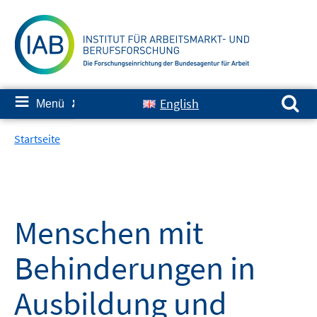
Springe
zum
Inhalt
Suchen nach:
≡
English
Menü
✘
Startseite
Menschen mit
Behinderungen in
Ausbildung und