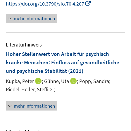
n
I
https://doi.org/10.3790/sfo.70.4.207
ö
e
n
f
n
n
mehr Informationen
f
e
n
u
e
e
n
Literaturhinweis
m
F
Hoher Stellenwert von Arbeit für psychisch
e
kranke Menschen
:
Einfluss auf gesundheitliche
n
und psychische Stabilität
(2021)
s
t
I
I
Kupka, Peter
;
Gühne, Uta
;
Popp, Sandra;
e
n
n
Riedel-Heller, Steffi G.;
r
n
n
ö
e
e
mehr Informationen
f
u
u
f
e
e
n
m
m
e
F
F