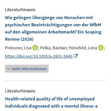
Literaturhinweis
Wie gelingen Übergänge von Menschen mit
psychischen Beeinträchtigungen von der WfbM
auf den allgemeinen Arbeitsmarkt? Ein Scoping
Review
(2026)
I
I
Preissner, Lisa
;
Pelka, Bastian;
Hünefeld, Lena
;
n
n
I
https://doi.org/10.1055/a-2831-5045
n
n
n
e
e
n
mehr Informationen
u
u
e
e
e
u
m
m
e
F
F
Literaturhinweis
m
e
e
F
Health-related quality of life of unemployed
n
n
e
individuals diagnosed with a mental illness: a
s
s
n