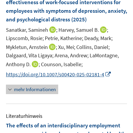
effectiveness of work-focused interventions for
s
s
n
employees with symptoms of depression, anxiety,
t
t
s
e
e
and psychological distress
(2025)
t
r
r
e
I
I
Sanatkar, Samineh
;
Harvey, Samuel B.
;
ö
ö
r
n
n
Lipscomb, Rosie;
Petrie, Katherine;
Deady, Mark;
f
f
ö
n
n
f
f
I
Mykletun, Arnstein
;
Xu, Mei;
Collins, Daniel;
f
e
e
n
n
n
Dalgaard, Vita Ligaya;
Arena, Andrew;
LaMontagne,
f
u
u
e
e
n
n
I
Anthony D.
;
Counson, Isabelle;
e
e
n
n
e
e
n
m
m
I
https://doi.org/10.1007/s00420-025-02181-4
u
n
n
F
F
n
e
e
e
e
n
mehr Informationen
m
u
n
n
e
F
e
s
s
u
e
m
t
t
e
n
F
e
e
Literaturhinweis
m
s
e
r
r
F
The effects of an interdisciplinary employment
t
n
ö
ö
e
e