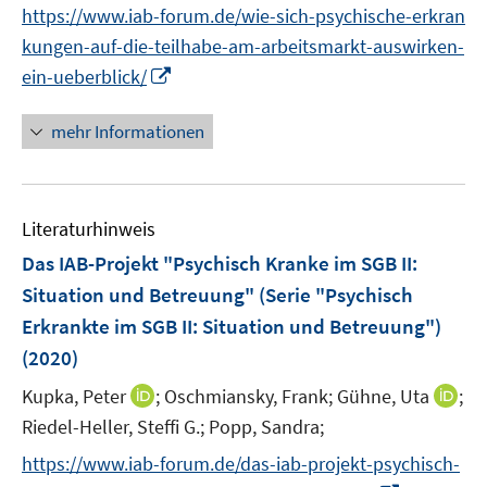
n
https://www.iab-forum.de/wie-sich-psychische-erkran
e
n
kungen-auf-die-teilhabe-am-arbeitsmarkt-auswirken-
u
e
I
e
ein-ueberblick/
u
n
m
e
n
F
mehr Informationen
m
e
e
F
u
n
e
e
s
n
Literaturhinweis
m
t
s
F
e
Das IAB-Projekt "Psychisch Kranke im SGB II:
t
e
r
e
Situation und Betreuung" (Serie "Psychisch
n
ö
r
Erkrankte im SGB II: Situation und Betreuung")
s
f
ö
(2020)
t
f
f
e
n
f
I
I
Kupka, Peter
;
Oschmiansky, Frank;
Gühne, Uta
;
r
e
n
n
n
Riedel-Heller, Steffi G.;
Popp, Sandra;
ö
n
e
n
n
https://www.iab-forum.de/das-iab-projekt-psychisch-
f
n
e
e