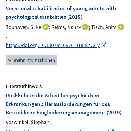
n
Vocational rehabilitation of young adults with
psychological disabilities
(2019)
I
I
Tophoven, Silke
;
Reims, Nancy
;
Tisch, Anita
n
n
;
I
n
n
n
I
https://doi.org/10.1007/s10926-018-9773-y
e
e
n
n
u
u
e
n
mehr Informationen
e
e
u
e
m
m
e
u
F
F
m
e
e
e
F
Literaturhinweis
m
n
n
e
F
Rückkehr in die Arbeit bei psychischen
s
s
n
e
Erkrankungen.
:
Herausforderungen für das
t
t
s
n
e
e
Betriebliche Eingliederungsmanagement
(2019)
t
s
r
r
e
t
Voswinkel, Stephan;
ö
ö
r
e