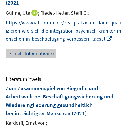
e
(2021)
f
ö
ö
r
f
I
Gühne, Uta
;
Riedel-Heller, Steffi G.;
f
f
ö
n
n
f
f
https://www.iab-forum.de/erst-platzieren-dann-qualif
f
e
n
n
n
f
izieren-wie-sich-die-integration-psychisch-kranker-m
n
e
e
e
n
I
enschen-in-beschaeftigung-verbessern-laesst
u
n
n
e
n
e
n
n
mehr Informationen
m
e
F
u
e
e
n
Literaturhinweis
m
s
F
Zum Zusammenspiel von Biografie und
t
e
e
Arbeitswelt bei Beschäftigungssicherung und
n
r
Wiedereingliederung gesundheitlich
s
ö
beeinträchtigter Menschen
(2021)
t
f
e
Kardorff, Ernst von;
f
r