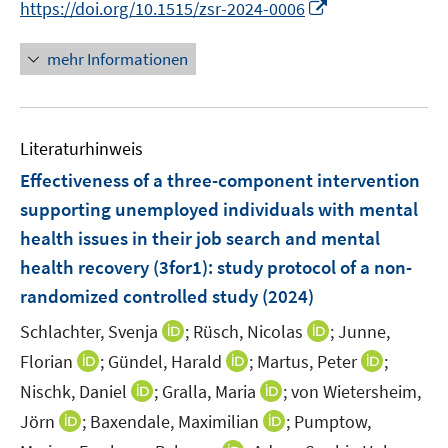
I
f
https://doi.org/10.1515/zsr-2024-0006
n
n
e
e
e
n
n
n
f
u
u
n
e
e
n
n
mehr Informationen
e
e
u
n
e
e
m
m
e
u
n
F
F
m
e
e
e
F
Literaturhinweis
m
n
n
e
F
Effectiveness of a three-component intervention
s
s
n
e
t
t
supporting unemployed individuals with mental
s
n
e
e
health issues in their job search and mental
t
s
r
r
e
health recovery (3for1): study protocol of a non-
t
ö
ö
r
e
randomized controlled study
(2024)
f
f
ö
r
f
f
I
I
Schlachter, Svenja
;
Rüsch, Nicolas
;
Junne,
f
ö
n
n
n
n
f
I
I
I
Florian
;
Gündel, Harald
;
Martus, Peter
;
f
e
e
n
n
n
n
n
n
f
I
I
Nischk, Daniel
;
Gralla, Maria
;
von Wietersheim,
n
n
e
e
e
n
n
n
n
n
n
I
I
Jörn
;
Baxendale, Maximilian
;
Pumptow,
u
u
n
e
e
e
e
n
n
n
n