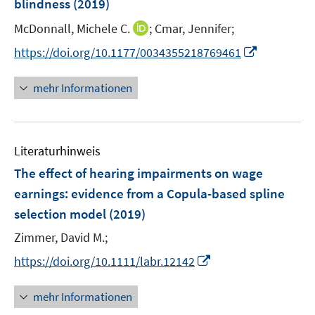
blindness
(2019)
s
t
I
McDonnall, Michele C.
;
Cmar, Jennifer;
e
n
I
https://doi.org/10.1177/0034355218769461
r
n
n
ö
e
n
mehr Informationen
f
u
e
f
e
u
n
m
e
e
F
Literaturhinweis
m
n
e
F
The effect of hearing impairments on wage
n
e
earnings
:
evidence from a Copula-based spline
s
n
selection model
(2019)
t
s
e
t
Zimmer, David M.;
r
e
I
https://doi.org/10.1111/labr.12142
ö
r
n
f
ö
n
mehr Informationen
f
f
e
n