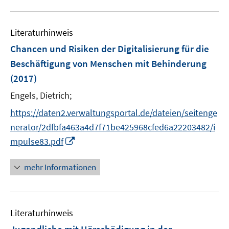
f
u
e
n
e
n
e
Literaturhinweis
m
n
F
Chancen und Risiken der Digitalisierung für die
e
Beschäftigung von Menschen mit Behinderung
n
(2017)
s
t
Engels, Dietrich;
e
https://daten2.verwaltungsportal.de/dateien/seitenge
r
nerator/2dfbfa463a4d7f71be425968cfed6a22203482/i
ö
I
mpulse83.pdf
f
n
f
n
mehr Informationen
n
e
e
u
n
e
Literaturhinweis
m
F