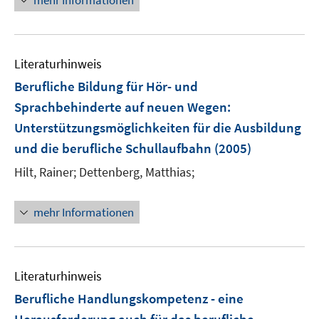
mehr Informationen
n
e
n
s
Literaturhinweis
t
e
Berufliche Bildung für Hör- und
r
Sprachbehinderte auf neuen Wegen
:
ö
Unterstützungsmöglichkeiten für die Ausbildung
f
und die berufliche Schullaufbahn
(2005)
f
n
Hilt, Rainer;
Dettenberg, Matthias;
e
n
mehr Informationen
Literaturhinweis
Berufliche Handlungskompetenz - eine