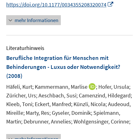
I
https://doi.org/10.1177/0034355208320074
n
n
mehr Informationen
e
u
e
Literaturhinweis
m
F
Berufliche Integration für Menschen mit
e
Behinderungen - Luxus oder Notwendigkeit?
n
(2008)
s
t
I
Häfeli, Kurt;
Kammermann, Marlise
;
Hofer, Ursula;
e
n
Züricher, Urs;
Aeschbach, Susi;
Camenzind, Hildegard;
r
n
Kleeb, Toni;
Eckert, Manfred;
Künzli, Nicola;
Audeoud,
ö
e
Mireille;
Marty, Res;
Gyseler, Dominik;
Spielmann,
f
u
Martin;
Debrunner, Annelies;
Wohlgensinger, Corinne;
f
e
n
m
e
F