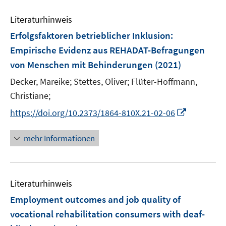
Literaturhinweis
Erfolgsfaktoren betrieblicher Inklusion
:
Empirische Evidenz aus REHADAT-Befragungen
von Menschen mit Behinderungen
(2021)
Decker, Mareike;
Stettes, Oliver;
Flüter-Hoffmann,
Christiane;
I
https://doi.org/10.2373/1864-810X.21-02-06
n
n
mehr Informationen
e
u
e
Literaturhinweis
m
F
Employment outcomes and job quality of
e
vocational rehabilitation consumers with deaf-
n