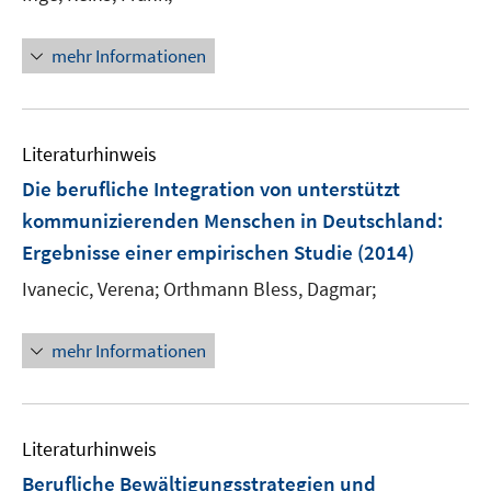
f
ö
f
f
n
mehr Informationen
f
e
n
n
e
n
Literaturhinweis
Die berufliche Integration von unterstützt
kommunizierenden Menschen in Deutschland
:
Ergebnisse einer empirischen Studie
(2014)
Ivanecic, Verena;
Orthmann Bless, Dagmar;
mehr Informationen
Literaturhinweis
Berufliche Bewältigungsstrategien und