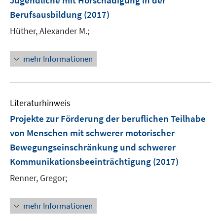
Jugendliche mit Hörschädigung in der
e
Berufsausbildung
(2017)
n
Hüther, Alexander M.;
s
t
e
mehr Informationen
r
ö
f
Literaturhinweis
f
n
Projekte zur Förderung der beruflichen Teilhabe
e
von Menschen mit schwerer motorischer
n
Bewegungseinschränkung und schwerer
Kommunikationsbeeinträchtigung
(2017)
Renner, Gregor;
mehr Informationen