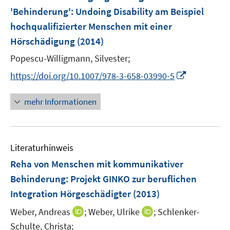
'Behinderung'
:
Undoing Disability am Beispiel
hochqualifizierter Menschen mit einer
Hörschädigung
(2014)
Popescu-Willigmann, Silvester;
I
https://doi.org/10.1007/978-3-658-03990-5
n
n
mehr Informationen
e
u
e
Literaturhinweis
m
F
Reha von Menschen mit kommunikativer
e
Behinderung
:
Projekt GINKO zur beruflichen
n
Integration Hörgeschädigter
(2013)
s
t
I
I
Weber, Andreas
;
Weber, Ulrike
;
Schlenker-
e
n
n
Schulte, Christa;