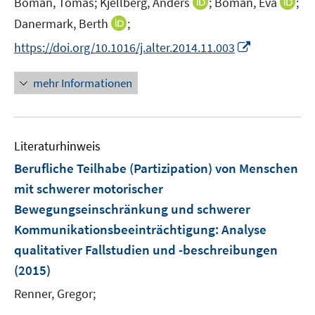
I
I
Boman, Tomas;
Kjellberg, Anders
;
Boman, Eva
;
s
n
n
t
I
Danermark, Berth
;
n
n
e
n
I
https://doi.org/10.1016/j.alter.2014.11.003
e
e
r
n
n
u
u
ö
e
n
mehr Informationen
e
e
f
u
e
m
m
f
e
u
F
F
n
m
e
e
e
e
F
Literaturhinweis
m
n
n
n
e
F
Berufliche Teilhabe (Partizipation) von Menschen
s
s
n
e
t
t
mit schwerer motorischer
s
n
e
e
Bewegungseinschränkung und schwerer
t
s
r
r
e
Kommunikationsbeeinträchtigung
:
Analyse
t
ö
ö
r
e
qualitativer Fallstudien und -beschreibungen
f
f
ö
r
(2015)
f
f
f
ö
n
n
f
Renner, Gregor;
f
e
e
n