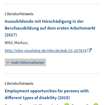
Literaturhinweis
Auszubildende mit Hörschädigung in der
Berufsausbildung auf dem ersten Arbeitsmarkt
(2017)
Wild, Markus;
I
http://nbn-resolving.de/nbn:de:bvb:19-207874
n
n
mehr Informationen
e
u
e
Literaturhinweis
m
F
Employment opportunities for persons with
e
different types of disability
(2015)
n