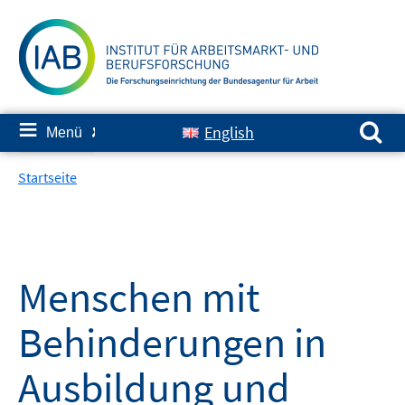
Springe
zum
Inhalt
Suchen nach:
≡
English
Menü
✘
Startseite
Menschen mit
Behinderungen in
Ausbildung und