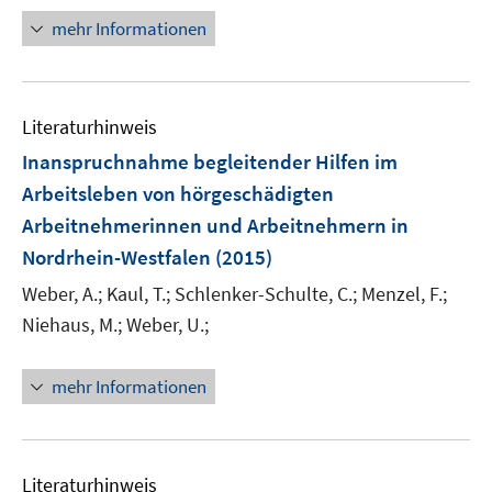
f
n
n
e
n
mehr Informationen
n
e
n
Literaturhinweis
Inanspruchnahme begleitender Hilfen im
Arbeitsleben von hörgeschädigten
Arbeitnehmerinnen und Arbeitnehmern in
Nordrhein-Westfalen
(2015)
Weber, A.;
Kaul, T.;
Schlenker-Schulte, C.;
Menzel, F.;
Niehaus, M.;
Weber, U.;
mehr Informationen
Literaturhinweis