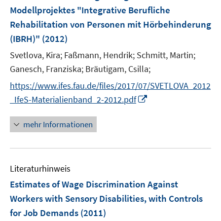
Modellprojektes "Integrative Berufliche
Rehabilitation von Personen mit Hörbehinderung
(IBRH)"
(2012)
Svetlova, Kira;
Faßmann, Hendrik;
Schmitt, Martin;
Ganesch, Franziska;
Bräutigam, Csilla;
https://www.ifes.fau.de/files/2017/07/SVETLOVA_2012
I
_IfeS-Materialienband_2-2012.pdf
n
n
mehr Informationen
e
u
e
Literaturhinweis
m
F
Estimates of Wage Discrimination Against
e
Workers with Sensory Disabilities, with Controls
n
for Job Demands
(2011)
s