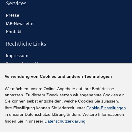
Services
Presse
IAB-Newsletter
Kontakt
Rechtliche Links
Impressum
Datenschutzerklärung
Erklärung zur Barrierefreiheit
Verwendung von Cookies und anderen Technologien
Barrieren melden
Wir möchten unsere Online-Angebote auf Ihre Bedürfnisse
Social-Media-Kanäle
anpassen. Zu diesem Zweck setzen wir sogenannte Cookies ein.
Sie können selbst entscheiden, welche Cookies Sie zulassen.
BlueSky
Ihre Einwilligung können Sie jederzeit unter
Cookie-Einstellungen
YouTube
in unserer Datenschutzerklärung ändern. Weitere Informationen
LinkedIn
finden Sie in unserer
Datenschutzerklärung
.
XING