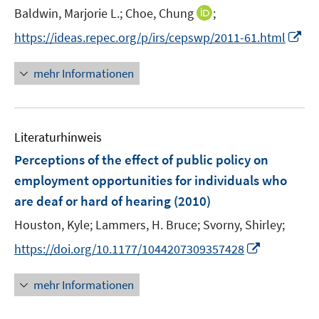
t
I
Baldwin, Marjorie L.;
Choe, Chung
;
e
n
I
https://ideas.repec.org/p/irs/cepswp/2011-61.html
r
n
n
ö
e
n
mehr Informationen
f
u
e
f
e
u
n
m
e
e
F
Literaturhinweis
m
n
e
F
Perceptions of the effect of public policy on
n
e
employment opportunities for individuals who
s
n
are deaf or hard of hearing
(2010)
t
s
e
t
Houston, Kyle;
Lammers, H. Bruce;
Svorny, Shirley;
r
e
I
https://doi.org/10.1177/1044207309357428
ö
r
n
f
ö
n
mehr Informationen
f
f
e
n
f
u