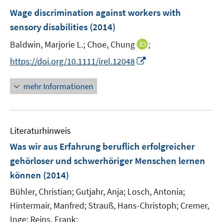
Wage discrimination against workers with
sensory disabilities
(2014)
I
Baldwin, Marjorie L.;
Choe, Chung
;
n
I
https://doi.org/10.1111/irel.12048
n
n
e
n
mehr Informationen
u
e
e
u
m
e
F
Literaturhinweis
m
e
F
Was wir aus Erfahrung beruflich erfolgreicher
n
e
gehörloser und schwerhöriger Menschen lernen
s
n
können
(2014)
t
s
e
t
Bühler, Christian;
Gutjahr, Anja;
Losch, Antonia;
r
e
Hintermair, Manfred;
Strauß, Hans-Christoph;
Cremer,
ö
r
Inge;
Reins, Frank;