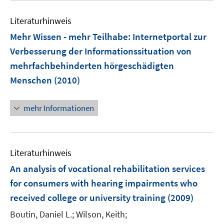
e
n
e
n
e
Literaturhinweis
m
n
F
Mehr Wissen - mehr Teilhabe
:
Internetportal zur
e
Verbesserung der Informationssituation von
n
mehrfachbehinderten hörgeschädigten
s
Menschen
(2010)
t
e
r
mehr Informationen
ö
f
f
Literaturhinweis
n
e
An analysis of vocational rehabilitation services
n
for consumers with hearing impairments who
received college or university training
(2009)
Boutin, Daniel L.;
Wilson, Keith;