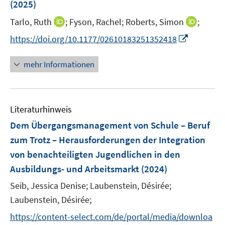
e
e
(2025)
t
ö
r
r
e
I
I
Tarlo, Ruth
;
Fyson, Rachel;
Roberts, Simon
;
f
ö
ö
r
n
n
f
f
f
I
https://doi.org/10.1177/02610183251352418
ö
n
n
n
f
f
n
f
e
e
e
n
n
n
mehr Informationen
f
u
u
n
e
e
e
n
e
e
n
n
u
e
m
m
e
n
F
F
Literaturhinweis
m
e
e
F
Dem Übergangsmanagement von Schule – Beruf
n
n
e
zum Trotz – Herausforderungen der Integration
s
s
n
von benachteiligten Jugendlichen in den
t
t
s
e
e
Ausbildungs- und Arbeitsmarkt
(2024)
t
r
r
e
Seib, Jessica Denise;
Laubenstein, Désirée;
ö
ö
r
Laubenstein, Désirée;
f
f
ö
f
f
https://content-select.com/de/portal/media/downloa
f