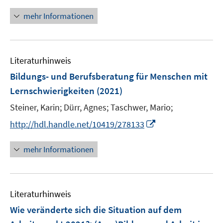
n
f
e
n
f
mehr Informationen
u
e
n
e
u
e
m
e
n
F
Literaturhinweis
m
e
F
Bildungs- und Berufsberatung für Menschen mit
n
e
Lernschwierigkeiten
(2021)
s
n
t
Steiner, Karin;
Dürr, Agnes;
Taschwer, Mario;
s
e
t
I
http://hdl.handle.net/10419/278133
r
e
n
ö
r
n
mehr Informationen
f
ö
e
f
f
u
n
f
e
e
n
Literaturhinweis
m
n
e
F
Wie veränderte sich die Situation auf dem
n
e