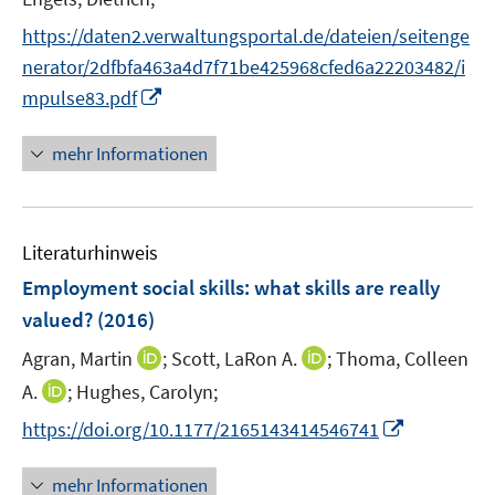
e
https://daten2.verwaltungsportal.de/dateien/seitenge
r
nerator/2dfbfa463a4d7f71be425968cfed6a22203482/i
ö
I
mpulse83.pdf
f
n
f
n
n
mehr Informationen
e
e
u
n
e
Literaturhinweis
m
F
Employment social skills
:
what skills are really
e
valued?
(2016)
n
I
I
Agran, Martin
;
Scott, LaRon A.
;
Thoma, Colleen
s
n
n
t
I
A.
;
Hughes, Carolyn;
n
n
e
n
I
https://doi.org/10.1177/2165143414546741
e
e
r
n
n
u
u
ö
e
n
mehr Informationen
e
e
f