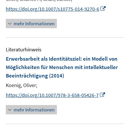
e
I
https://doi.org/10.1007/s10775-014-9270-6
r
n
ö
n
mehr Informationen
f
e
f
u
n
e
e
Literaturhinweis
m
n
F
Erwerbsarbeit als Identitätsziel
:
ein Modell von
e
Möglichkeiten für Menschen mit intellektueller
n
Beeinträchtigung
(2014)
s
t
Koenig, Oliver;
e
I
https://doi.org/10.1007/978-3-658-05426-7
r
n
ö
n
mehr Informationen
f
e
f
u
n
e