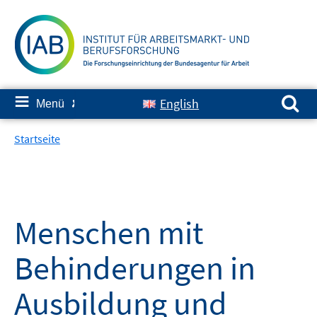
Springe
zum
Inhalt
Suchen nach:
≡
English
Menü
✘
Startseite
Menschen mit
Behinderungen in
Ausbildung und