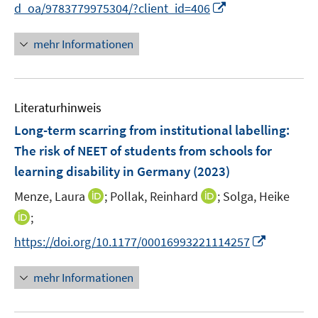
n
n
I
f
d_oa/9783779975304/?client_id=406
e
e
n
n
n
n
n
e
mehr Informationen
e
n
u
e
Literaturhinweis
m
F
Long-term scarring from institutional labelling
:
e
The risk of NEET of students from schools for
n
learning disability in Germany
(2023)
s
t
I
I
Menze, Laura
;
Pollak, Reinhard
;
Solga, Heike
e
n
n
I
;
r
n
n
n
I
https://doi.org/10.1177/00016993221114257
ö
e
e
n
n
f
u
u
e
n
mehr Informationen
f
e
e
u
e
n
m
m
e
u
e
F
F