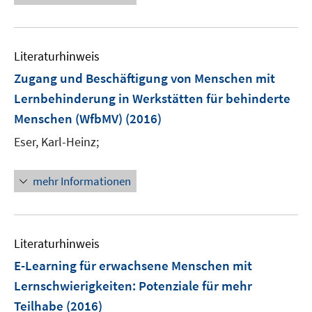
u
e
m
m
f
e
u
F
F
n
m
e
e
e
e
F
Literaturhinweis
m
n
n
n
e
F
Zugang und Beschäftigung von Menschen mit
s
s
n
e
t
t
Lernbehinderung in Werkstätten für behinderte
s
n
e
e
Menschen (WfbMV)
t
(2016)
s
r
r
e
t
Eser, Karl-Heinz;
ö
ö
r
e
f
f
ö
r
f
f
mehr Informationen
f
ö
n
n
f
f
e
e
n
f
n
n
e
n
Literaturhinweis
n
e
E-Learning für erwachsene Menschen mit
n
Lernschwierigkeiten
:
Potenziale für mehr
Teilhabe
(2016)