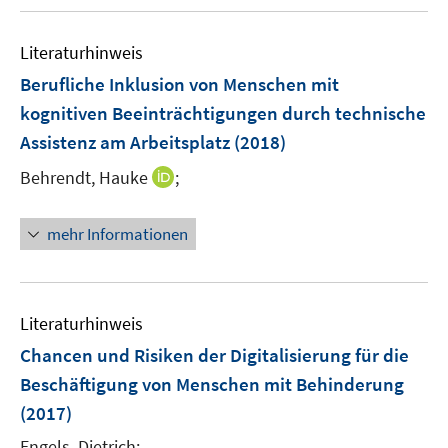
u
e
Literaturhinweis
m
F
Berufliche Inklusion von Menschen mit
e
kognitiven Beeinträchtigungen durch technische
n
Assistenz am Arbeitsplatz
(2018)
s
t
I
Behrendt, Hauke
;
e
n
r
n
mehr Informationen
ö
e
f
u
f
e
n
m
Literaturhinweis
e
F
Chancen und Risiken der Digitalisierung für die
n
e
Beschäftigung von Menschen mit Behinderung
n
(2017)
s
t
Engels, Dietrich;