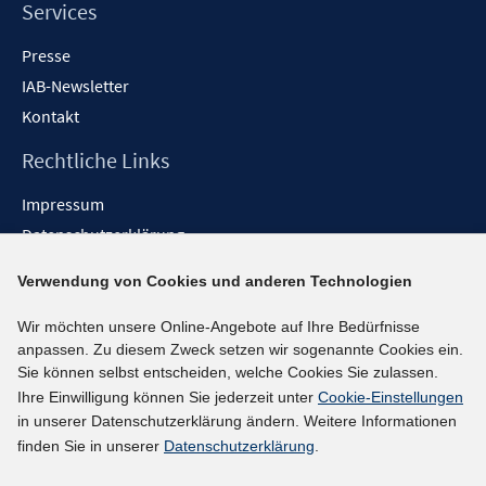
Services
Presse
IAB-Newsletter
Kontakt
Rechtliche Links
Impressum
Datenschutzerklärung
Erklärung zur Barrierefreiheit
Verwendung von Cookies und anderen Technologien
Barrieren melden
Wir möchten unsere Online-Angebote auf Ihre Bedürfnisse
Social-Media-Kanäle
anpassen. Zu diesem Zweck setzen wir sogenannte Cookies ein.
Sie können selbst entscheiden, welche Cookies Sie zulassen.
BlueSky
Ihre Einwilligung können Sie jederzeit unter
Cookie-Einstellungen
YouTube
in unserer Datenschutzerklärung ändern. Weitere Informationen
LinkedIn
finden Sie in unserer
Datenschutzerklärung
.
XING