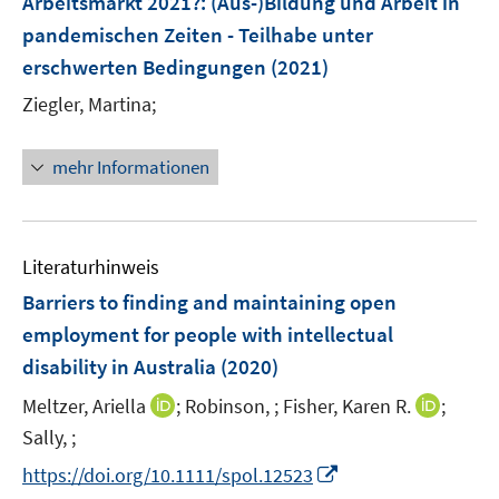
Arbeitsmarkt 2021?
:
(Aus-)Bildung und Arbeit in
n
pandemischen Zeiten - Teilhabe unter
s
erschwerten Bedingungen
(2021)
t
e
Ziegler, Martina;
r
ö
mehr Informationen
f
f
n
e
Literaturhinweis
n
Barriers to finding and maintaining open
employment for people with intellectual
disability in Australia
(2020)
I
I
Meltzer, Ariella
;
Robinson, ;
Fisher, Karen R.
;
n
n
Sally, ;
n
n
I
https://doi.org/10.1111/spol.12523
e
e
n