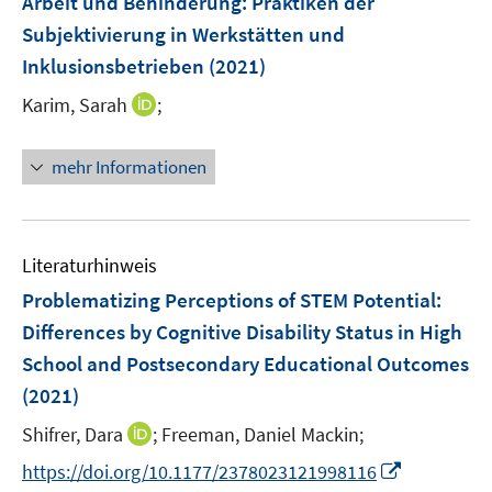
Arbeit und Behinderung
t
:
Praktiken der
t
s
n
e
e
e
Subjektivierung in Werkstätten und
t
s
n
r
r
e
Inklusionsbetrieben
(2021)
t
s
ö
ö
r
e
t
I
Karim, Sarah
;
f
f
ö
r
e
n
f
f
f
ö
r
n
n
n
f
mehr Informationen
f
ö
e
e
e
n
f
f
u
n
n
e
n
f
e
n
e
n
m
Literaturhinweis
n
e
F
Problematizing Perceptions of STEM Potential:
n
e
Differences by Cognitive Disability Status in High
n
School and Postsecondary Educational Outcomes
s
t
(2021)
e
I
Shifrer, Dara
;
Freeman, Daniel Mackin;
r
n
I
https://doi.org/10.1177/2378023121998116
ö
n