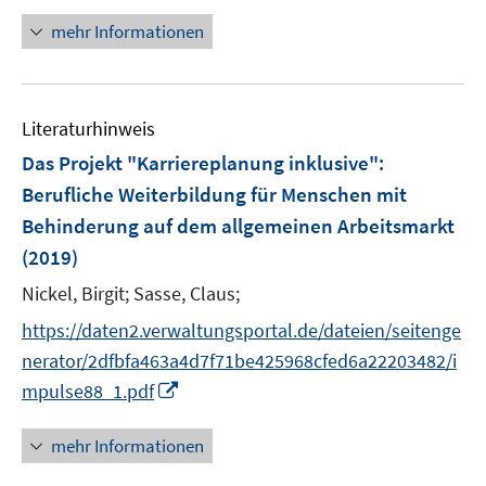
u
u
n
mehr Informationen
e
e
e
m
m
u
F
F
e
e
e
Literaturhinweis
m
n
n
F
Das Projekt "Karriereplanung inklusive"
:
s
s
e
Berufliche Weiterbildung für Menschen mit
t
t
n
e
e
Behinderung auf dem allgemeinen Arbeitsmarkt
s
r
r
(2019)
t
ö
ö
e
Nickel, Birgit;
Sasse, Claus;
f
f
r
f
f
https://daten2.verwaltungsportal.de/dateien/seitenge
ö
n
n
nerator/2dfbfa463a4d7f71be425968cfed6a22203482/i
f
e
e
I
f
mpulse88_1.pdf
n
n
n
n
n
e
mehr Informationen
e
n