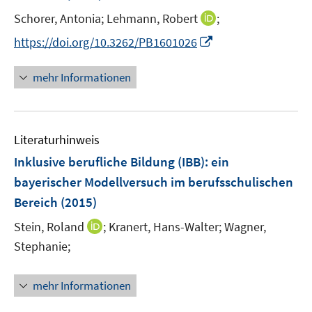
I
Schorer, Antonia;
Lehmann, Robert
;
n
I
https://doi.org/10.3262/PB1601026
n
n
e
n
mehr Informationen
u
e
e
u
m
e
F
Literaturhinweis
m
e
F
Inklusive berufliche Bildung (IBB)
:
ein
n
e
bayerischer Modellversuch im berufsschulischen
s
n
Bereich
(2015)
t
s
e
t
I
Stein, Roland
;
Kranert, Hans-Walter;
Wagner,
r
e
n
Stephanie;
ö
r
n
f
ö
e
f
mehr Informationen
f
u
n
f
e