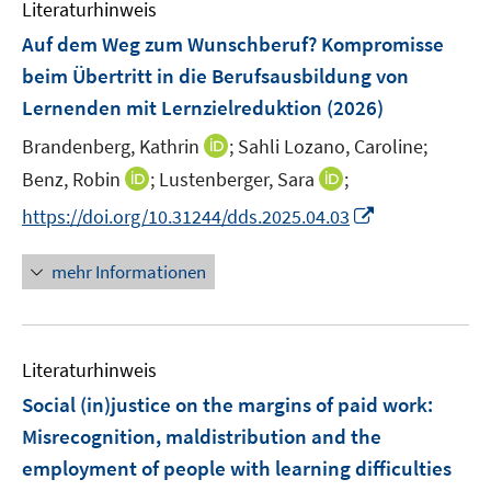
Literaturhinweis
Auf dem Weg zum Wunschberuf? Kompromisse
beim Übertritt in die Berufsausbildung von
Lernenden mit Lernzielreduktion
(2026)
I
Brandenberg, Kathrin
;
Sahli Lozano, Caroline;
n
I
I
Benz, Robin
;
Lustenberger, Sara
;
n
n
n
I
https://doi.org/10.31244/dds.2025.04.03
e
n
n
n
u
e
e
n
mehr Informationen
e
u
u
e
m
e
e
u
F
m
m
e
e
F
F
Literaturhinweis
m
n
e
e
F
Social (in)justice on the margins of paid work:
s
n
n
e
t
Misrecognition, maldistribution and the
s
s
n
e
employment of people with learning difficulties
t
t
s
r