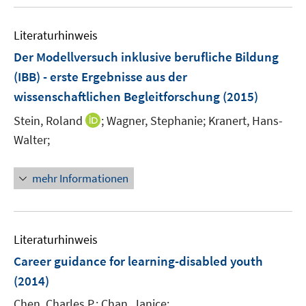
e
n
m
n
e
F
Literaturhinweis
n
e
Der Modellversuch inklusive berufliche Bildung
n
(IBB) - erste Ergebnisse aus der
s
wissenschaftlichen Begleitforschung
t
(2015)
e
I
Stein, Roland
;
Wagner, Stephanie;
Kranert, Hans-
r
n
Walter;
ö
n
f
e
f
mehr Informationen
u
n
e
e
m
n
F
Literaturhinweis
e
Career guidance for learning-disabled youth
n
(2014)
s
t
Chen, Charles P.;
Chan, Janice;