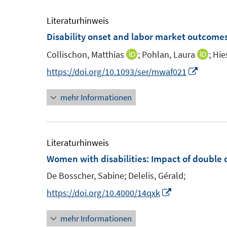
ö
r
Literaturhinweis
f
ö
Disability onset and labor market outcome
f
f
n
f
Collischon, Matthias
;
Pohlan, Laura
;
Hie
I
I
e
n
n
n
I
https://doi.org/10.1093/ser/mwaf021
n
e
n
n
n
n
mehr Informationen
e
e
n
u
u
e
e
e
u
m
m
e
Literaturhinweis
F
F
m
Women with disabilities
:
Impact of double 
e
e
F
De Bosscher, Sabine;
Delelis, Gérald;
n
n
e
I
https://doi.org/10.4000/14qxk
s
s
n
n
t
t
s
mehr Informationen
n
e
e