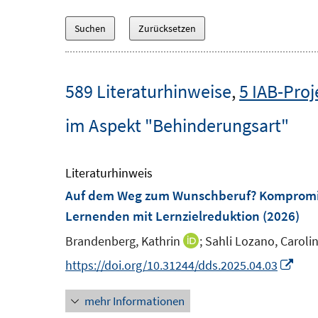
589 Literaturhinweise
,
5 IAB-Proj
im Aspekt "Behinderungsart"
Literaturhinweis
Auf dem Weg zum Wunschberuf? Kompromiss
Lernenden mit Lernzielreduktion
(2026)
Brandenberg, Kathrin
;
Sahli Lozano, Carolin
I
n
I
https://doi.org/10.31244/dds.2025.04.03
n
n
mehr Informationen
e
n