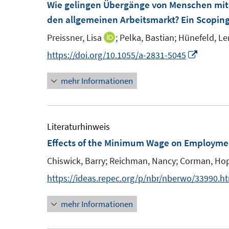
Wie gelingen Übergänge von Menschen mit
f
den allgemeinen Arbeitsmarkt? Ein Scopin
n
e
Preissner, Lisa
;
Pelka, Bastian;
Hünefeld, Le
I
n
n
I
https://doi.org/10.1055/a-2831-5045
n
n
mehr Informationen
e
n
u
e
e
u
m
e
Literaturhinweis
F
m
Effects of the Minimum Wage on Employment
e
F
Chiswick, Barry;
Reichman, Nancy;
Corman, Ho
n
e
https://ideas.repec.org/p/nbr/nberwo/33990.h
s
n
t
s
mehr Informationen
e
t
r
e