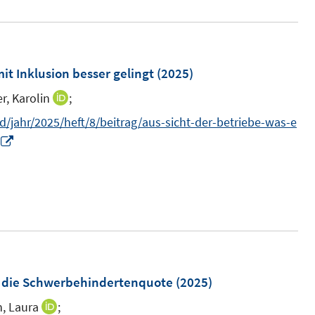
r
ö
f
it Inklusion besser gelingt
(2025)
f
n
r, Karolin
;
I
e
n
/jahr/2025/heft/8/beitrag/aus-sicht-der-betriebe-was-e
n
n
I
e
n
u
n
e
e
m
u
F
e
e
m
n
F
n die Schwerbehindertenquote
(2025)
s
e
, Laura
;
I