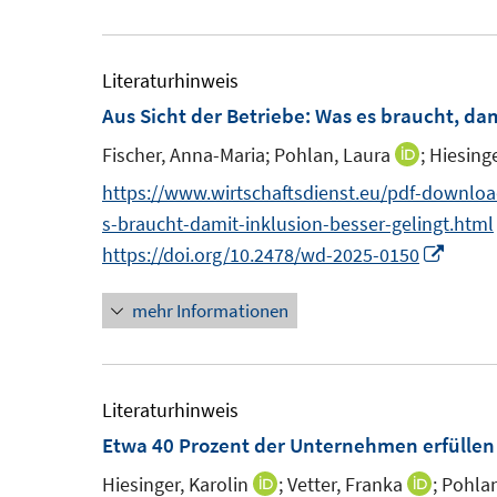
t
e
r
r
e
u
ö
ö
r
e
Literaturhinweis
f
f
ö
m
Aus Sicht der Betriebe: Was es braucht, dam
f
f
f
F
n
n
Fischer, Anna-Maria;
Pohlan, Laura
;
Hiesinge
I
f
e
e
e
n
n
https://www.wirtschaftsdienst.eu/pdf-download
n
n
n
n
e
s-braucht-damit-inklusion-besser-gelingt.html
s
e
n
I
https://doi.org/10.2478/wd-2025-0150
t
u
n
e
mehr Informationen
e
n
r
m
e
ö
F
u
f
e
e
Literaturhinweis
f
n
m
Etwa 40 Prozent der Unternehmen erfülle
n
s
F
e
Hiesinger, Karolin
;
Vetter, Franka
;
Pohlan
I
I