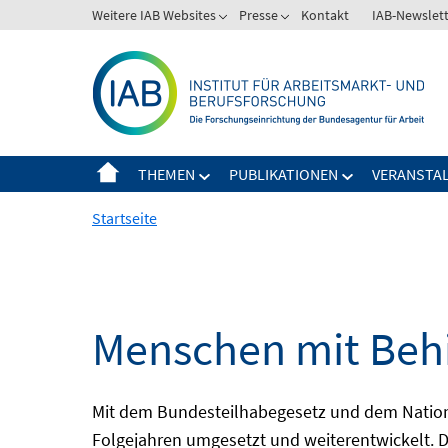
Springe
Weitere IAB Websites
Presse
Kontakt
IAB-Newslet
zum
Inhalt
THEMEN
PUBLIKATIONEN
VERANSTA
Startseite
Menschen mit Behi
Mit dem Bundesteilhabegesetz und dem Nation
Folgejahren umgesetzt und weiterentwickelt. D