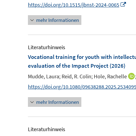
n
I
https://doi.org/10.1515/jbnst-2024-0065
t
t
n
e
e
mehr Informationen
n
r
r
e
ö
ö
u
f
f
e
Literaturhinweis
f
f
m
Vocational training for youth with intellec
n
n
F
evaluation of the Impact Project
(2026)
e
e
e
n
n
Mudde, Laura;
Reid, R. Colin;
Hole, Rachelle
n
https://doi.org/10.1080/09638288.2025.253409
s
t
mehr Informationen
e
r
ö
Literaturhinweis
f