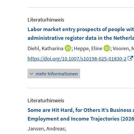
u
e
e
u
m
e
Literaturhinweis
F
m
Labor market entry prospects of people wi
e
F
administrative register data in the Netherl
n
e
Diehl, Katharina
;
Heppe, Eline
;
Vooren, 
I
I
s
n
n
n
https://doi.org/10.1007/s10198-025-01830-2
t
s
n
n
e
t
mehr Informationen
e
e
r
e
u
u
ö
r
e
e
f
ö
m
m
Literaturhinweis
f
f
F
F
Some are Hit Hard, for Others It’s Business 
n
f
e
e
Employment and Income Trajectories
(2026
e
n
n
n
n
e
Jansen, Andreas;
s
s