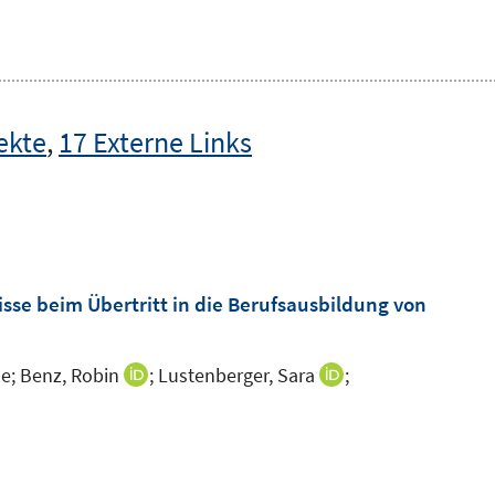
ekte
,
17 Externe Links
e beim Übertritt in die Berufsausbildung von
e;
Benz, Robin
;
Lustenberger, Sara
;
I
I
n
n
n
n
e
e