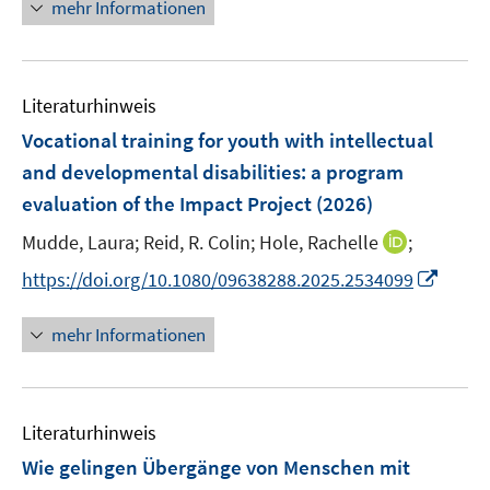
n
n
n
mehr Informationen
f
f
f
f
e
e
e
n
n
n
f
u
n
n
e
e
e
n
e
n
n
n
e
Literaturhinweis
m
n
F
Vocational training for youth with intellectual
e
and developmental disabilities: a program
n
evaluation of the Impact Project
(2026)
s
t
I
Mudde, Laura;
Reid, R. Colin;
Hole, Rachelle
;
e
n
I
https://doi.org/10.1080/09638288.2025.2534099
r
n
n
ö
e
n
mehr Informationen
f
u
e
f
e
u
n
m
e
e
F
Literaturhinweis
m
n
e
F
Wie gelingen Übergänge von Menschen mit
n
e