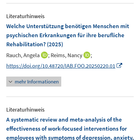
u
m
f
e
F
n
Literaturhinweis
m
e
e
F
Welche Unterstützung benötigen Menschen mit
n
n
e
psychischen Erkrankungen für ihre berufliche
s
n
Rehabilitation?
(2025)
t
s
e
t
I
I
Rauch, Angela
;
Reims, Nancy
;
r
e
n
n
I
https://doi.org/10.48720/IAB.FOO.20250220.01
ö
r
n
n
n
f
ö
e
e
n
f
mehr Informationen
f
u
u
e
n
f
e
e
u
e
n
m
m
e
n
e
F
F
Literaturhinweis
m
n
e
e
F
A systematic review and meta-analysis of the
n
n
e
effectiveness of work-focused interventions for
s
s
n
employees with symptoms of depression, anxiety,
t
t
s