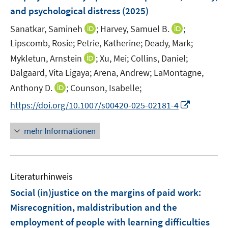
e
e
and psychological distress
(2025)
t
r
r
e
I
I
Sanatkar, Samineh
;
Harvey, Samuel B.
;
ö
ö
r
n
n
Lipscomb, Rosie;
Petrie, Katherine;
Deady, Mark;
f
f
ö
n
n
f
f
I
Mykletun, Arnstein
;
Xu, Mei;
Collins, Daniel;
f
e
e
n
n
n
Dalgaard, Vita Ligaya;
Arena, Andrew;
LaMontagne,
f
u
u
e
e
n
n
I
Anthony D.
;
Counson, Isabelle;
e
e
n
n
e
e
n
m
m
I
https://doi.org/10.1007/s00420-025-02181-4
u
n
n
F
F
n
e
e
e
e
n
mehr Informationen
m
u
n
n
e
F
e
s
s
u
e
m
t
t
e
n
F
e
e
Literaturhinweis
m
s
e
r
r
F
Social (in)justice on the margins of paid work:
t
n
ö
ö
e
e
Misrecognition, maldistribution and the
s
f
f
n
r
employment of people with learning difficulties
t
f
f
s