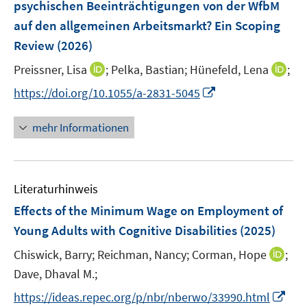
psychischen Beeinträchtigungen von der WfbM
s
n
auf den allgemeinen Arbeitsmarkt? Ein Scoping
t
s
e
Review
(2026)
t
r
e
I
I
Preissner, Lisa
;
Pelka, Bastian;
Hünefeld, Lena
;
ö
r
n
n
I
f
https://doi.org/10.1055/a-2831-5045
ö
n
n
n
f
f
e
e
n
n
mehr Informationen
f
u
u
e
e
n
e
e
u
n
e
m
m
e
n
F
F
Literaturhinweis
m
e
e
F
Effects of the Minimum Wage on Employment of
n
n
e
Young Adults with Cognitive Disabilities
(2025)
s
s
n
t
t
I
Chiswick, Barry;
Reichman, Nancy;
Corman, Hope
;
s
e
e
n
t
Dave, Dhaval M.;
r
r
n
e
I
https://ideas.repec.org/p/nbr/nberwo/33990.html
ö
ö
e
r