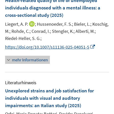
Health-related quality of life of unemployed
n
e
individuals diagnosed with a mental illness: a
s
n
cross-sectional study
(2025)
t
s
e
t
I
Liegert, A. P.
;
Hussenoeder, F. S.;
Bieler, L.;
Koschig,
r
e
n
M.;
Rohde, C.;
Conrad, I.;
Stengler, K.;
Alberti, M.;
ö
r
n
Riedel-Heller, S. G.;
f
ö
e
f
I
https://doi.org/10.1007/s11136-025-04051-5
f
u
n
n
f
e
e
n
n
mehr Informationen
m
n
e
e
F
u
n
e
e
n
Literaturhinweis
m
s
F
Unexplored strains and job satisfaction for
t
e
e
individuals with visual and auditory
n
r
impairments: an Italian study
(2025)
s
ö
t
Orfei, Maria Donata;
Bottari, Davide;
Daneluzzi,