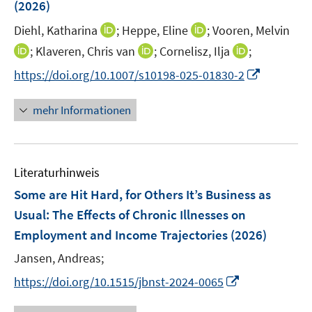
e
e
(2026)
t
ö
r
r
e
I
I
Diehl, Katharina
;
Heppe, Eline
;
Vooren, Melvin
f
ö
ö
r
n
n
f
I
I
I
;
Klaveren, Chris van
;
Cornelisz, Ilja
;
f
f
ö
n
n
n
n
n
n
f
f
I
f
https://doi.org/10.1007/s10198-025-01830-2
e
e
e
n
n
n
n
n
n
f
u
u
n
e
e
e
e
e
n
n
mehr Informationen
e
e
u
u
u
n
n
e
e
m
m
e
e
e
u
n
F
F
m
m
m
e
e
e
F
F
F
Literaturhinweis
m
n
n
e
e
e
F
Some are Hit Hard, for Others It’s Business as
s
s
n
n
n
e
t
t
Usual: The Effects of Chronic Illnesses on
s
s
s
n
e
e
Employment and Income Trajectories
t
t
(2026)
t
s
r
r
e
e
e
t
Jansen, Andreas;
ö
ö
r
r
r
e
I
f
f
https://doi.org/10.1515/jbnst-2024-0065
ö
ö
ö
r
n
f
f
f
f
f
ö