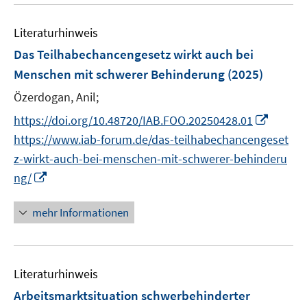
n
n
f
e
e
n
Literaturhinweis
n
n
e
Das Teilhabechancengesetz wirkt auch bei
n
Menschen mit schwerer Behinderung
(2025)
Özerdogan, Anil;
I
https://doi.org/10.48720/IAB.FOO.20250428.01
n
https://www.iab-forum.de/das-teilhabechancengeset
n
z-wirkt-auch-bei-menschen-mit-schwerer-behinderu
e
I
ng/
u
n
e
n
mehr Informationen
m
e
F
u
e
e
n
Literaturhinweis
m
s
F
Arbeitsmarktsituation schwerbehinderter
t