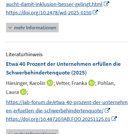
I
e
aucht-damit-inklusion-besser-gelingt.html
f
u
n
m
f
I
https://doi.org/10.2478/wd-2025-0150
e
n
F
n
n
m
e
e
e
n
F
mehr Informationen
u
n
n
e
e
e
s
u
n
m
t
e
s
F
e
Literaturhinweis
m
t
e
r
F
e
Etwa 40 Prozent der Unternehmen erfüllen die
n
ö
e
r
Schwerbehindertenquote
(2025)
s
f
n
ö
t
I
f
I
Hiesinger, Karolin
;
Vetter, Franka
;
Pohlan,
s
f
e
n
n
n
t
I
f
Laura
;
r
n
e
n
e
n
n
https://iab-forum.de/etwa-40-prozent-der-unternehm
ö
e
n
e
r
n
e
I
en-erfuellen-die-schwerbehindertenquote/
f
u
u
ö
e
n
n
f
I
e
e
https://doi.org/10.48720/IAB.FOO.20251125.01
f
u
n
n
n
m
m
f
e
e
e
n
F
F
n