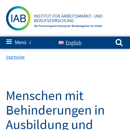
Springe
zum
Inhalt
Suchen nach:
≡
English
Menü
✘
Startseite
Menschen mit
Behinderungen in
Ausbildung und