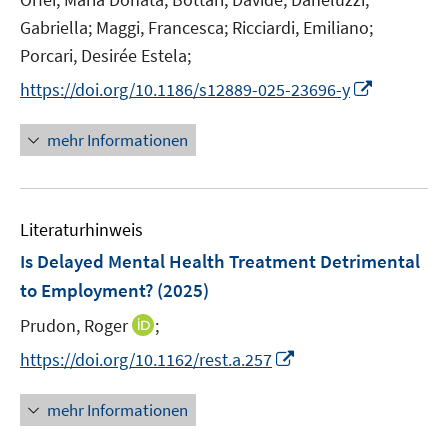
f
e
Gabriella;
Maggi, Francesca;
Ricciardi, Emiliano;
f
r
n
Porcari, Desirée Estela;
ö
e
I
https://doi.org/10.1186/s12889-025-23696-y
f
n
n
f
n
mehr Informationen
n
e
e
u
n
e
Literaturhinweis
m
F
Is Delayed Mental Health Treatment Detrimental
e
to Employment?
(2025)
n
I
Prudon, Roger
;
s
n
t
I
https://doi.org/10.1162/rest.a.257
n
e
n
e
r
n
mehr Informationen
u
ö
e
e
f