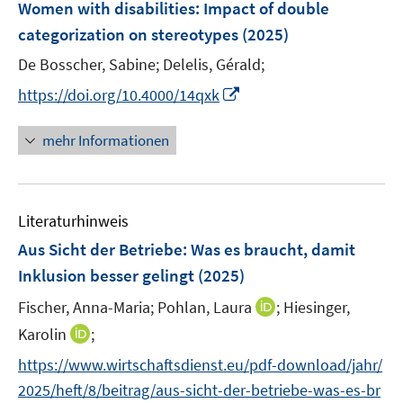
F
Women with disabilities
:
Impact of double
s
s
n
e
t
t
categorization on stereotypes
(2025)
s
n
e
e
t
De Bosscher, Sabine;
Delelis, Gérald;
s
r
r
e
t
I
https://doi.org/10.4000/14qxk
ö
ö
r
e
n
f
f
ö
r
n
mehr Informationen
f
f
f
ö
e
n
n
f
f
u
e
e
n
f
e
n
n
e
n
Literaturhinweis
m
n
e
F
Aus Sicht der Betriebe: Was es braucht, damit
n
e
Inklusion besser gelingt
(2025)
n
I
Fischer, Anna-Maria;
Pohlan, Laura
;
Hiesinger,
s
n
t
I
Karolin
;
n
e
n
https://www.wirtschaftsdienst.eu/pdf-download/jahr/
e
r
n
2025/heft/8/beitrag/aus-sicht-der-betriebe-was-es-br
u
ö
e