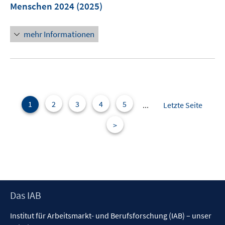
e
Menschen 2024
(2025)
e
n
r
s
ö
mehr Informationen
t
f
e
f
r
n
ö
e
f
n
f
1
2
3
4
5
...
Letzte Seite
n
e
>
n
Footer
Das IAB
Inhalt
Institut für Arbeitsmarkt- und Berufsforschung (IAB) – unser