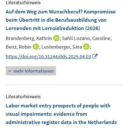
Literaturhinweis
Auf dem Weg zum Wunschberuf? Kompromisse
beim Übertritt in die Berufsausbildung von
Lernenden mit Lernzielreduktion
(2026)
I
Brandenberg, Kathrin
;
Sahli Lozano, Caroline;
n
I
I
Benz, Robin
;
Lustenberger, Sara
;
n
n
n
I
https://doi.org/10.31244/dds.2025.04.03
e
n
n
n
u
e
e
n
mehr Informationen
e
u
u
e
m
e
e
u
F
m
m
e
e
F
F
Literaturhinweis
m
n
e
e
F
Labor market entry prospects of people with
s
n
n
e
t
visual impairments: evidence from
s
s
n
e
administrative register data in the Netherlands
t
t
s
r