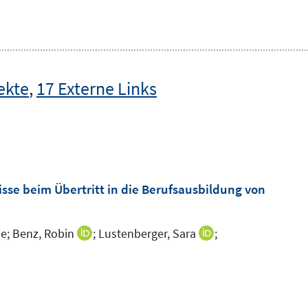
ekte
,
17 Externe Links
e beim Übertritt in die Berufsausbildung von
e;
Benz, Robin
;
Lustenberger, Sara
;
I
I
n
n
n
n
e
e