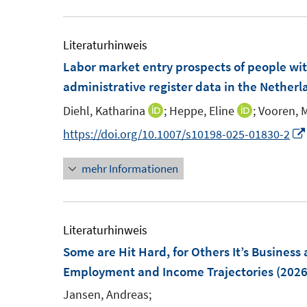
u
e
e
u
m
e
Literaturhinweis
F
m
Labor market entry prospects of people wi
e
F
administrative register data in the Netherl
n
e
Diehl, Katharina
;
Heppe, Eline
;
Vooren, 
I
I
s
n
n
n
https://doi.org/10.1007/s10198-025-01830-2
t
s
n
n
e
t
mehr Informationen
e
e
r
e
u
u
ö
r
e
e
f
ö
m
m
Literaturhinweis
f
f
F
F
Some are Hit Hard, for Others It’s Business 
n
f
e
e
Employment and Income Trajectories
(2026
e
n
n
n
n
e
Jansen, Andreas;
s
s