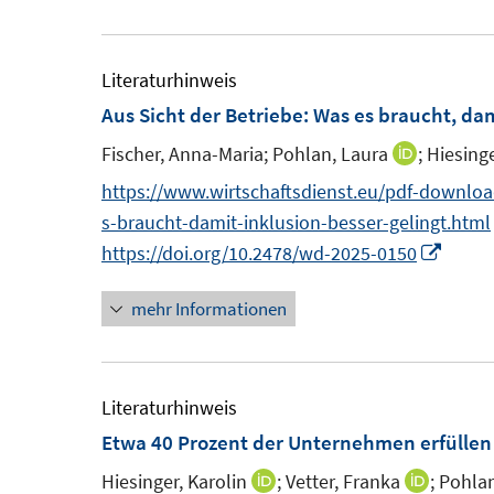
t
e
r
r
e
u
ö
ö
r
e
Literaturhinweis
f
f
ö
m
Aus Sicht der Betriebe: Was es braucht, dam
f
f
f
F
n
n
Fischer, Anna-Maria;
Pohlan, Laura
;
Hiesinge
I
f
e
e
e
n
n
https://www.wirtschaftsdienst.eu/pdf-download
n
n
n
n
e
s-braucht-damit-inklusion-besser-gelingt.html
s
e
n
I
https://doi.org/10.2478/wd-2025-0150
t
u
n
e
mehr Informationen
e
n
r
m
e
ö
F
u
f
e
e
Literaturhinweis
f
n
m
Etwa 40 Prozent der Unternehmen erfülle
n
s
F
e
Hiesinger, Karolin
;
Vetter, Franka
;
Pohlan
I
I