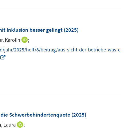
r
ö
f
it Inklusion besser gelingt
(2025)
f
n
r, Karolin
;
I
e
n
/jahr/2025/heft/8/beitrag/aus-sicht-der-betriebe-was-e
n
n
I
e
n
u
n
e
e
m
u
F
e
e
m
n
F
n die Schwerbehindertenquote
(2025)
s
e
, Laura
;
I