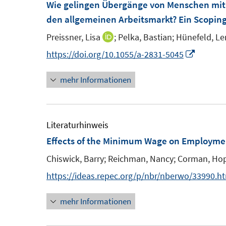
Wie gelingen Übergänge von Menschen mit
f
den allgemeinen Arbeitsmarkt? Ein Scopin
n
e
Preissner, Lisa
;
Pelka, Bastian;
Hünefeld, Le
I
n
n
I
https://doi.org/10.1055/a-2831-5045
n
n
mehr Informationen
e
n
u
e
e
u
m
e
Literaturhinweis
F
m
Effects of the Minimum Wage on Employment
e
F
Chiswick, Barry;
Reichman, Nancy;
Corman, Ho
n
e
https://ideas.repec.org/p/nbr/nberwo/33990.h
s
n
t
s
mehr Informationen
e
t
r
e