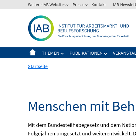
Springe
Weitere IAB Websites
Presse
Kontakt
IAB-Newslet
zum
Inhalt
THEMEN
PUBLIKATIONEN
VERANSTA
Startseite
Menschen mit Behi
Mit dem Bundesteilhabegesetz und dem Nation
Folgejahren umgesetzt und weiterentwickelt. D