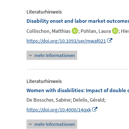
ö
r
Literaturhinweis
f
ö
Disability onset and labor market outcome
f
f
n
f
Collischon, Matthias
;
Pohlan, Laura
;
Hie
I
I
e
n
n
n
I
https://doi.org/10.1093/ser/mwaf021
n
e
n
n
n
n
mehr Informationen
e
e
n
u
u
e
e
e
u
m
m
e
Literaturhinweis
F
F
m
Women with disabilities
:
Impact of double 
e
e
F
De Bosscher, Sabine;
Delelis, Gérald;
n
n
e
I
https://doi.org/10.4000/14qxk
s
s
n
n
t
t
s
mehr Informationen
n
e
e