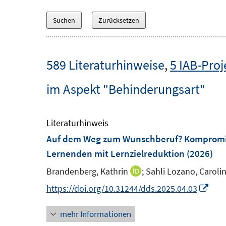
589 Literaturhinweise
,
5 IAB-Proj
im Aspekt "Behinderungsart"
Literaturhinweis
Auf dem Weg zum Wunschberuf? Kompromiss
Lernenden mit Lernzielreduktion
(2026)
Brandenberg, Kathrin
;
Sahli Lozano, Carolin
I
n
I
https://doi.org/10.31244/dds.2025.04.03
n
n
mehr Informationen
e
n