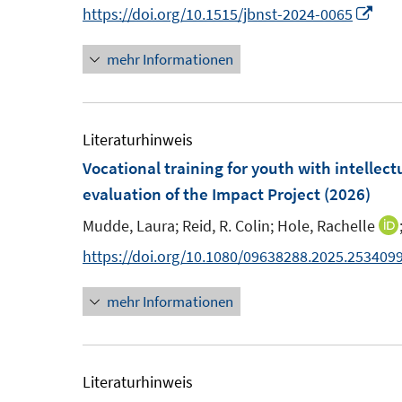
n
I
https://doi.org/10.1515/jbnst-2024-0065
t
t
n
e
e
mehr Informationen
n
r
r
e
ö
ö
u
f
f
e
Literaturhinweis
f
f
m
Vocational training for youth with intellec
n
n
F
evaluation of the Impact Project
(2026)
e
e
e
n
n
Mudde, Laura;
Reid, R. Colin;
Hole, Rachelle
n
https://doi.org/10.1080/09638288.2025.253409
s
t
mehr Informationen
e
r
ö
Literaturhinweis
f