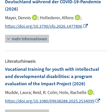
Deutschland während der COVID-19-Pandemie
t
s
r
r
e
(2026)
t
ö
ö
r
e
I
I
Mayer, Dennis
;
Hollederer, Alfons
;
f
f
ö
r
n
n
f
f
f
I
https://doi.org/10.3790/sfo.2026.1477806
ö
n
n
n
n
f
n
f
e
e
e
e
n
n
mehr Informationen
f
u
u
n
n
e
e
n
e
e
n
u
e
m
m
e
n
F
F
Literaturhinweis
m
e
e
F
Vocational training for youth with intellectual
n
n
e
and developmental disabilities: a program
s
s
n
evaluation of the Impact Project
t
(2026)
t
s
e
e
t
I
Mudde, Laura;
Reid, R. Colin;
Hole, Rachelle
;
r
r
e
n
I
https://doi.org/10.1080/09638288.2025.2534099
ö
ö
r
n
n
f
f
ö
e