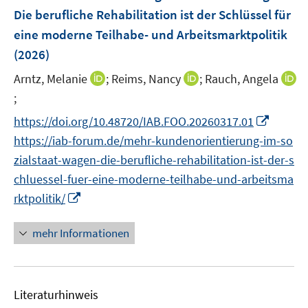
Die berufliche Rehabilitation ist der Schlüssel für
eine moderne Teilhabe- und Arbeitsmarktpolitik
(2026)
I
I
Arntz, Melanie
;
Reims, Nancy
;
Rauch, Angela
n
n
;
I
n
n
n
I
https://doi.org/10.48720/IAB.FOO.20260317.01
e
e
n
n
https://iab-forum.de/mehr-kundenorientierung-im-so
u
u
e
n
zialstaat-wagen-die-berufliche-rehabilitation-ist-der-s
e
e
u
e
m
m
chluessel-fuer-eine-moderne-teilhabe-und-arbeitsma
e
u
F
F
I
m
rktpolitik/
e
e
e
n
F
m
n
n
n
e
mehr Informationen
F
s
s
e
n
e
t
t
u
s
n
e
e
e
t
s
r
r
Literaturhinweis
m
e
t