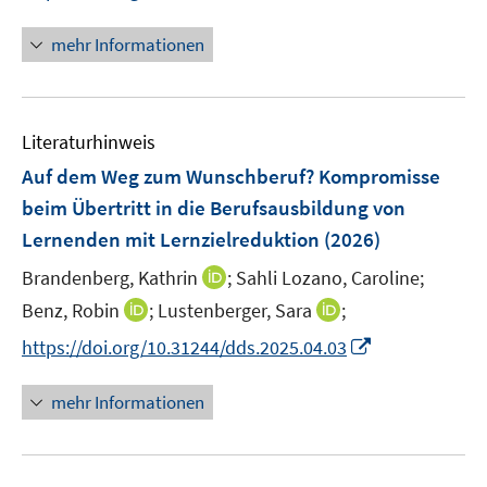
n
f
n
f
f
e
n
n
n
mehr Informationen
f
u
e
e
e
n
e
n
u
n
e
m
e
n
F
Literaturhinweis
m
e
F
Auf dem Weg zum Wunschberuf? Kompromisse
n
e
beim Übertritt in die Berufsausbildung von
s
n
Lernenden mit Lernzielreduktion
t
(2026)
s
e
t
I
Brandenberg, Kathrin
;
Sahli Lozano, Caroline;
r
e
n
I
I
Benz, Robin
;
Lustenberger, Sara
;
ö
r
n
n
n
f
I
https://doi.org/10.31244/dds.2025.04.03
ö
e
n
n
f
n
f
u
e
e
n
n
mehr Informationen
f
e
u
u
e
e
n
m
e
e
n
u
e
F
m
m
e
n
e