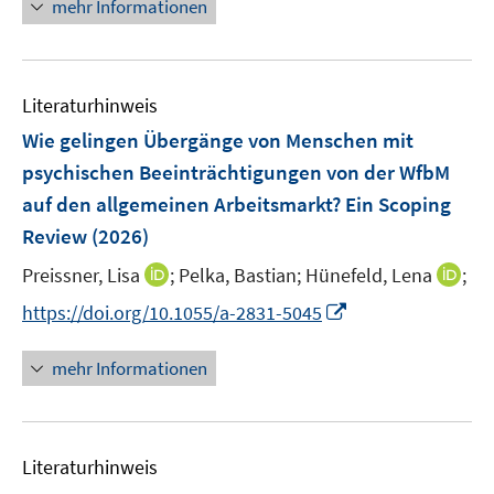
n
f
f
mehr Informationen
f
u
e
n
n
f
e
u
e
e
n
m
e
n
n
e
F
Literaturhinweis
m
n
e
F
Wie gelingen Übergänge von Menschen mit
n
e
psychischen Beeinträchtigungen von der WfbM
s
n
auf den allgemeinen Arbeitsmarkt? Ein Scoping
t
s
e
Review
(2026)
t
r
e
I
I
Preissner, Lisa
;
Pelka, Bastian;
Hünefeld, Lena
;
ö
r
n
n
I
f
https://doi.org/10.1055/a-2831-5045
ö
n
n
n
f
f
e
e
n
n
mehr Informationen
f
u
u
e
e
n
e
e
u
n
e
m
m
e
n
F
F
Literaturhinweis
m
e
e