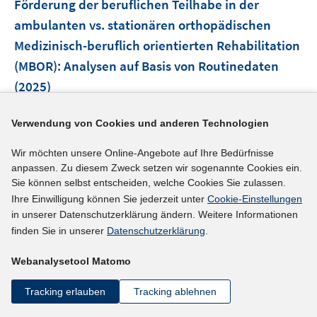
t
t
Förderung der beruflichen Teilhabe in der
s
s
s
n
e
e
e
t
t
t
ambulanten vs. stationären orthopädischen
s
n
r
r
e
e
e
Medizinisch-beruflich orientierten Rehabilitation
t
s
ö
ö
r
r
r
e
(MBOR): Analysen auf Basis von Routinedaten
t
f
f
ö
ö
ö
r
e
(2025)
f
f
f
f
f
ö
r
n
n
f
f
f
I
I
Bühne, David
;
Elling, Mathis
;
Hetzel, Christian
f
ö
e
e
n
n
n
Verwendung von Cookies und anderen Technologien
n
n
f
I
;
Alles, Torsten;
f
n
n
e
e
e
n
n
n
n
f
I
Wir möchten unsere Online-Angebote auf Ihre Bedürfnisse
https://doi.org/10.1055/a-2679-7982
n
n
n
e
e
e
n
n
anpassen. Zu diesem Zweck setzen wir sogenannte Cookies ein.
n
u
u
n
e
Sie können selbst entscheiden, welche Cookies Sie zulassen.
e
n
mehr Informationen
e
e
u
Ihre Einwilligung können Sie jederzeit unter
Cookie-Einstellungen
n
e
m
m
e
in unserer Datenschutzerklärung ändern. Weitere Informationen
u
F
F
finden Sie in unserer
Datenschutzerklärung
.
m
e
e
e
F
Literaturhinweis
m
n
n
Webanalysetool Matomo
e
F
Investigating Demographic and Service
s
s
n
e
Tracking erlauben
Tracking ablehnen
t
t
Predictors of Hourly Wages and Weekly Working
s
n
e
e