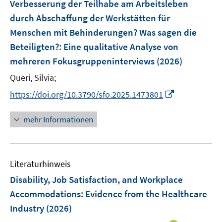
F
Verbesserung der Teilhabe am Arbeitsleben
n
n
e
durch Abschaffung der Werkstätten für
s
s
n
Menschen mit Behinderungen? Was sagen die
t
t
s
e
e
Beteiligten?
:
Eine qualitative Analyse von
t
r
r
e
mehreren Fokusgruppeninterviews
(2026)
ö
ö
r
Queri, Silvia;
f
f
ö
f
f
I
https://doi.org/10.3790/sfo.2025.1473801
f
n
n
n
f
e
e
n
n
mehr Informationen
n
n
e
e
u
n
e
Literaturhinweis
m
F
Disability, Job Satisfaction, and Workplace
e
Accommodations: Evidence from the Healthcare
n
Industry
(2026)
s