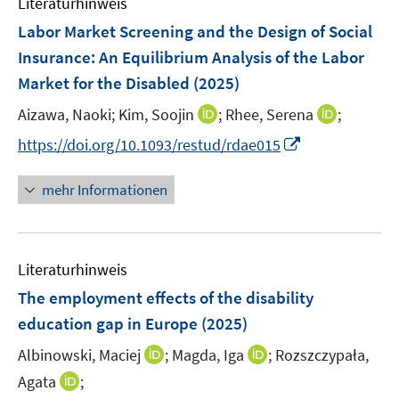
Literaturhinweis
m
F
Labor Market Screening and the Design of Social
e
Insurance: An Equilibrium Analysis of the Labor
n
Market for the Disabled
(2025)
s
t
I
I
Aizawa, Naoki;
Kim, Soojin
;
Rhee, Serena
;
e
n
n
I
https://doi.org/10.1093/restud/rdae015
r
n
n
n
ö
e
e
n
mehr Informationen
f
u
u
e
f
e
e
u
n
m
m
e
e
F
F
Literaturhinweis
m
n
e
e
F
The employment effects of the disability
n
n
e
education gap in Europe
(2025)
s
s
n
t
t
I
I
Albinowski, Maciej
;
Magda, Iga
;
Rozszczypała,
s
e
e
n
n
t
I
Agata
;
r
r
n
n
e