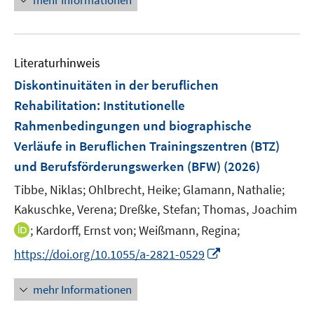
f
mehr Informationen
f
n
n
f
e
n
n
e
Literaturhinweis
n
Diskontinuitäten in der beruflichen
Rehabilitation: Institutionelle
Rahmenbedingungen und biographische
Verläufe in Beruflichen Trainingszentren (BTZ)
und Berufsförderungswerken (BFW)
(2026)
Tibbe, Niklas;
Ohlbrecht, Heike;
Glamann, Nathalie;
Kakuschke, Verena;
Dreßke, Stefan;
Thomas, Joachim
I
;
Kardorff, Ernst von;
Weißmann, Regina;
n
I
https://doi.org/10.1055/a-2821-0529
n
n
e
n
mehr Informationen
u
e
e