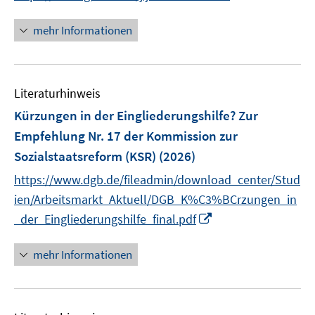
ö
n
f
n
mehr Informationen
f
e
n
u
e
e
n
Literaturhinweis
m
F
Kürzungen in der Eingliederungshilfe? Zur
e
Empfehlung Nr. 17 der Kommission zur
n
Sozialstaatsreform (KSR)
(2026)
s
t
https://www.dgb.de/fileadmin/download_center/Stud
e
ien/Arbeitsmarkt_Aktuell/DGB_K%C3%BCrzungen_in
r
I
_der_Eingliederungshilfe_final.pdf
ö
n
f
n
mehr Informationen
f
e
n
u
e
e
n