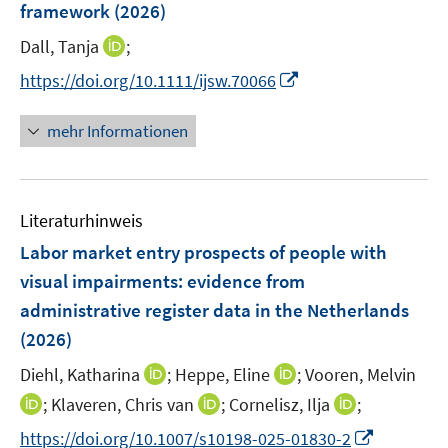
e
e
framework
t
(2026)
s
r
r
e
t
I
Dall, Tanja
;
ö
ö
r
e
n
f
f
I
https://doi.org/10.1111/ijsw.70066
ö
r
n
f
f
n
f
ö
e
n
n
n
f
mehr Informationen
f
u
e
e
e
n
f
e
n
n
u
e
n
m
e
n
e
F
Literaturhinweis
m
n
e
F
Labor market entry prospects of people with
n
e
visual impairments: evidence from
s
n
administrative register data in the Netherlands
t
s
e
(2026)
t
r
e
I
I
Diehl, Katharina
;
Heppe, Eline
;
Vooren, Melvin
ö
r
n
n
I
I
I
;
Klaveren, Chris van
;
Cornelisz, Ilja
;
f
ö
n
n
n
n
n
f
I
f
https://doi.org/10.1007/s10198-025-01830-2
e
e