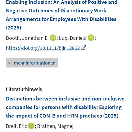
Enabling Inclusion: An Analysis of Positive and
n
e
Negative Outcomes of Discretionary Work
s
n
Arrangements for Employees With Disabilities
t
s
e
(2025)
t
r
e
I
I
Booth, Jonathan E.
;
Lup, Daniela
;
ö
r
n
n
f
I
https://doi.org/10.1111/bjir.12862
ö
n
n
f
n
f
e
e
n
n
mehr Informationen
f
u
u
e
e
n
e
e
n
u
e
m
m
e
n
F
F
Literaturhinweis
m
e
e
F
Distinctions between inclusive and non-inclusive
n
n
e
companies for persons with disability: Exploring
s
s
n
the impact of COM-B and HRM practices
t
t
(2025)
s
e
e
t
I
Breit, Eric
;
Bråthen, Magne;
r
r
e