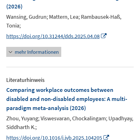
(2026)
t
e
Wansing, Gudrun;
Mattern, Lea;
Rambausek-Haß,
r
Tonia;
ö
I
https://doi.org/10.31244/dds.2025.04.08
f
n
f
n
mehr Informationen
n
e
e
u
n
e
Literaturhinweis
m
F
Comparing workplace outcomes between
e
disabled and non-disabled employees: A multi-
n
paradigm meta-analysis
(2026)
s
t
Zhou, Yuyang;
Viswesvaran, Chockalingam;
Upadhyay,
e
Siddharth K.;
r
I
https://doi.org/10.1016/j.jvb.2025.104205