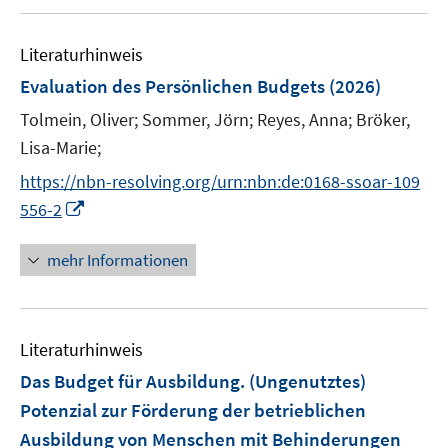
u
m
e
F
Literaturhinweis
m
e
F
Evaluation des Persönlichen Budgets
(2026)
n
e
Tolmein, Oliver;
s
Sommer, Jörn;
Reyes, Anna;
Bröker,
n
t
Lisa-Marie;
s
e
t
https://nbn-resolving.org/urn:nbn:de:0168-ssoar-109
r
e
I
556-2
ö
r
n
f
ö
n
mehr Informationen
f
f
e
n
f
u
e
n
e
n
e
Literaturhinweis
m
n
F
Das Budget für Ausbildung. (Ungenutztes)
e
Potenzial zur Förderung der betrieblichen
n
Ausbildung von Menschen mit Behinderungen
s