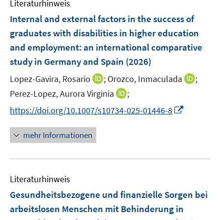
Literaturhinweis
m
s
s
n
F
Internal and external factors in the success of
t
t
s
e
e
e
graduates with disabilities in higher education
t
n
r
r
e
and employment: an international comparative
s
ö
ö
r
study in Germany and Spain
(2026)
t
f
f
ö
e
f
f
I
I
Lopez-Gavira, Rosario
;
Orozco, Inmaculada
;
f
r
n
n
n
n
f
I
Perez-Lopez, Aurora Virginia
;
ö
e
e
n
n
n
n
I
f
https://doi.org/10.1007/s10734-025-01446-8
n
n
e
e
e
n
n
f
u
u
n
e
n
n
mehr Informationen
e
e
u
e
e
m
m
e
u
n
F
F
m
e
e
e
F
Literaturhinweis
m
n
n
e
F
Gesundheitsbezogene und finanzielle Sorgen bei
s
s
n
e
t
t
arbeitslosen Menschen mit Behinderung in
s
n
e
e