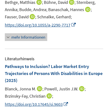
I
I
Bethge, Matthias
;
Bühne, David
;
Sternberg,
s
n
n
t
I
Annika;
Budde, Andrea;
Banaschak, Hannes
;
n
n
e
n
I
Fauser, David
;
Schnalke, Gerhard;
e
e
r
n
n
I
https://doi.org/10.1055/a-2290-7717
u
u
ö
e
n
n
e
e
f
u
e
n
m
m
mehr Informationen
f
e
u
e
F
F
n
m
e
u
e
e
e
F
m
e
n
n
n
e
F
Literaturhinweis
m
s
s
n
e
F
t
t
Pathways to Inclusion? Labor Market Entry
s
n
e
e
e
t
Trajectories of Persons With Disabilities in Europe
s
n
r
r
e
(2025)
t
s
ö
ö
r
e
t
I
I
Blanck, Jonna M.
f
;
Powell, Justin J.W.
f
;
ö
r
e
n
n
f
f
I
Brzinsky-Fay, Christian
;
f
ö
r
n
n
n
n
n
f
f
I
https://doi.org/10.17645/si.9603
ö
e
e
e
e
n
n