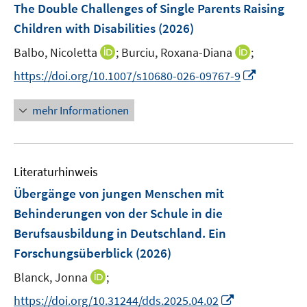
ö
ö
F
r
The Double Challenges of Single Parents Raising
e
f
f
e
ö
r
Children with Disabilities
(2026)
f
f
n
f
ö
n
n
I
I
Balbo, Nicoletta
;
Burciu, Roxana-Diana
;
s
f
f
e
e
n
n
t
n
I
f
https://doi.org/10.1007/s10680-026-09767-9
n
n
n
n
e
e
n
n
e
e
r
n
n
e
mehr Informationen
u
u
ö
e
n
e
e
f
u
m
m
f
e
F
F
n
Literaturhinweis
m
e
e
e
F
Übergänge von jungen Menschen mit
n
n
n
e
Behinderungen von der Schule in die
s
s
n
Berufsausbildung in Deutschland. Ein
t
t
s
e
e
Forschungsüberblick
(2026)
t
r
r
e
I
Blanck, Jonna
;
ö
ö
r
n
f
I
f
https://doi.org/10.31244/dds.2025.04.02
ö