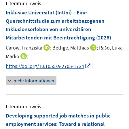
F
F
Literaturhinweis
m
n
e
e
F
Inklusive Universität (InUni) – Eine
s
n
n
e
t
Querschnittstudie zum arbeitsbezogenen
s
s
n
e
Inklusionserleben von universitären
t
t
s
r
e
e
Mitarbeitenden mit Beeinträchtigung
(2026)
t
ö
r
r
e
I
I
Carow, Franziska
;
Bethge, Matthias
;
Rašo, Luka
f
ö
ö
r
n
n
f
I
Marko
;
f
f
ö
n
n
n
n
f
f
I
f
https://doi.org/10.1055/a-2705-1734
e
e
e
n
n
n
n
f
u
u
n
e
e
e
n
n
mehr Informationen
e
e
u
n
n
e
e
m
m
e
u
n
F
F
m
e
e
e
F
Literaturhinweis
m
n
n
e
F
Developing supported job matches in public
s
s
n
e
t
t
employment services: Toward a relational
s
n