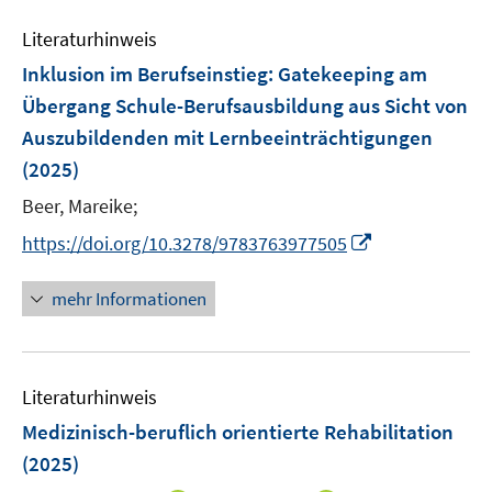
m
e
n
e
e
F
Literaturhinweis
m
n
n
e
F
Inklusion im Berufseinstieg
:
Gatekeeping am
s
s
n
e
t
t
Übergang Schule-Berufsausbildung aus Sicht von
s
n
e
e
Auszubildenden mit Lernbeeinträchtigungen
t
s
r
r
e
(2025)
t
ö
ö
r
e
Beer, Mareike;
f
f
ö
r
f
f
I
f
https://doi.org/10.3278/9783763977505
ö
n
n
n
f
f
e
e
n
n
mehr Informationen
f
n
n
e
e
n
u
n
e
e
n
Literaturhinweis
m
F
Medizinisch-beruflich orientierte Rehabilitation
e
(2025)
n