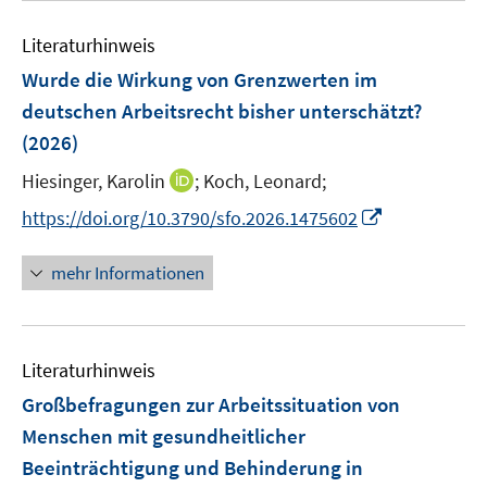
F
m
e
n
e
F
Literaturhinweis
m
s
n
e
F
t
Wurde die Wirkung von Grenzwerten im
s
n
e
e
t
deutschen Arbeitsrecht bisher unterschätzt?
s
n
r
e
(2026)
t
s
ö
r
e
t
I
Hiesinger, Karolin
f
;
Koch, Leonard;
ö
r
e
n
f
f
I
https://doi.org/10.3790/sfo.2026.1475602
ö
r
n
n
f
n
f
ö
e
e
n
n
f
mehr Informationen
f
u
n
e
e
n
f
e
n
u
e
n
m
e
n
e
F
Literaturhinweis
m
n
e
F
Großbefragungen zur Arbeitssituation von
n
e
Menschen mit gesundheitlicher
s
n
Beeinträchtigung und Behinderung in
t
s