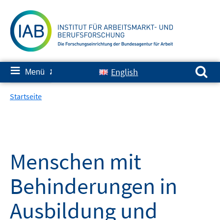
Springe
zum
Inhalt
Suchen nach:
≡
English
Menü
✘
Startseite
Menschen mit
Behinderungen in
Ausbildung und