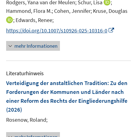
t
I
Rodgers, Yana van der Meulen;
Schur, Lisa
;
e
n
Hammond, Flora M.;
Cohen, Jennifer;
Kruse, Douglas
r
n
I
;
Edwards, Renee;
ö
e
n
I
https://doi.org/10.1007/s10926-025-10316-0
f
u
n
n
f
e
e
n
n
mehr Informationen
m
u
e
e
F
e
u
n
e
m
e
n
F
Literaturhinweis
m
s
e
F
Verteidigung der anstaltlichen Tradition
:
Zu den
t
n
e
e
Forderungen der Kommunen und Länder nach
s
n
r
einer Reform des Rechts der Eingliederungshilfe
t
s
ö
e
(2026)
t
f
r
e
f
Rosenow, Roland;
ö
r
n
f
ö
e