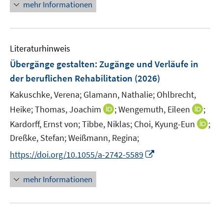
n
mehr Informationen
f
f
e
n
f
u
e
n
e
n
e
Literaturhinweis
m
n
F
Übergänge gestalten: Zugänge und Verläufe in
e
der beruflichen Rehabilitation
(2026)
n
Kakuschke, Verena;
Glamann, Nathalie;
Ohlbrecht,
s
t
I
I
Heike;
Thomas, Joachim
;
Wengemuth, Eileen
;
e
n
n
I
Kardorff, Ernst von;
Tibbe, Niklas;
Choi, Kyung-Eun
;
r
n
n
n
Dreßke, Stefan;
Weißmann, Regina;
ö
e
e
n
I
https://doi.org/10.1055/a-2742-5589
f
u
u
e
n
f
e
e
u
n
n
mehr Informationen
m
m
e
e
e
F
F
m
u
n
e
e
F
e
n
n
e