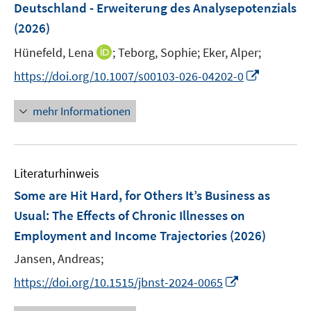
e
Deutschland - Erweiterung des Analysepotenzials
t
r
e
(2026)
ö
r
I
Hünefeld, Lena
;
Teborg, Sophie;
Eker, Alper;
f
ö
n
f
I
https://doi.org/10.1007/s00103-026-04202-0
f
n
n
n
f
e
e
n
n
mehr Informationen
u
n
e
e
e
u
n
m
e
F
Literaturhinweis
m
e
F
Some are Hit Hard, for Others It’s Business as
n
e
Usual: The Effects of Chronic Illnesses on
s
n
Employment and Income Trajectories
t
(2026)
s
e
t
Jansen, Andreas;
r
e
I
https://doi.org/10.1515/jbnst-2024-0065
ö
r
n
f
ö