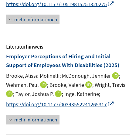
n
I
https://doi.org/10.1177/10519815251320275
ö
ö
r
n
n
f
f
ö
e
n
f
f
mehr Informationen
f
u
e
n
n
f
e
u
e
e
n
m
e
n
n
e
F
Literaturhinweis
m
n
e
F
Employer Perceptions of Hiring and Initial
n
e
Support of Employees With Disabilities
(2025)
s
n
t
I
Brooke, Alissa Molinelli;
McDonough, Jennifer
;
s
e
n
t
I
I
Wehman, Paul
;
Brooke, Valerie
;
Wright, Travis
r
n
e
n
n
I
I
;
Taylor, Joshua P.
;
Inge, Katherine;
ö
e
r
n
n
n
n
f
I
https://doi.org/10.1177/00343552241265317
u
ö
e
e
n
n
f
n
e
f
u
u
e
e
n
n
m
mehr Informationen
f
e
e
u
u
e
e
F
n
m
m
e
e
n
u
e
e
F
F