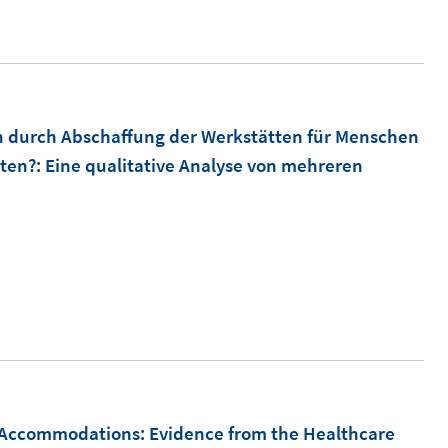
ö
r
f
ö
f
f
n
f
n durch Abschaffung der Werkstätten für Menschen
e
n
n
gten?
:
Eine qualitative Analyse von mehreren
e
n
ce Accommodations: Evidence from the Healthcare