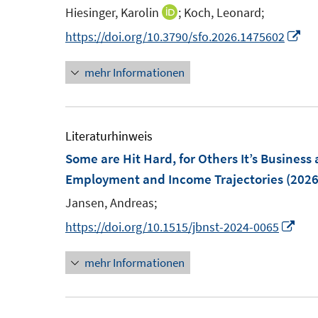
e
e
e
n
Hiesinger, Karolin
;
Koch, Leonard;
I
n
n
n
e
n
I
https://doi.org/10.3790/sfo.2026.1475602
s
s
n
n
n
t
t
mehr Informationen
e
n
e
e
u
e
r
r
e
u
ö
ö
m
e
Literaturhinweis
f
f
F
m
Some are Hit Hard, for Others It’s Business 
f
f
e
F
Employment and Income Trajectories
(2026
n
n
n
e
e
e
Jansen, Andreas;
s
n
n
n
I
https://doi.org/10.1515/jbnst-2024-0065
t
s
n
e
t
mehr Informationen
n
r
e
e
ö
r
u
f
ö