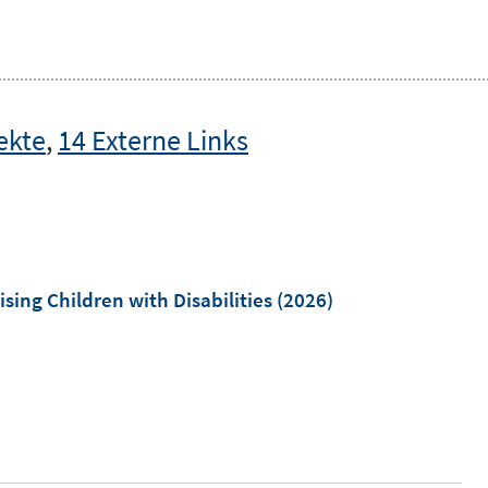
ekte
,
14 Externe Links
sing Children with Disabilities
(2026)
I
n
n
e