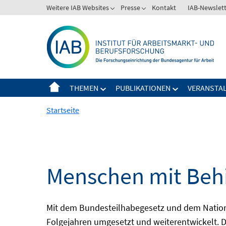
Springe
Weitere IAB Websites
Presse
Kontakt
IAB-Newslet
zum
Inhalt
THEMEN
PUBLIKATIONEN
VERANSTA
Startseite
Menschen mit Behi
Mit dem Bundesteilhabegesetz und dem Nation
Folgejahren umgesetzt und weiterentwickelt. D