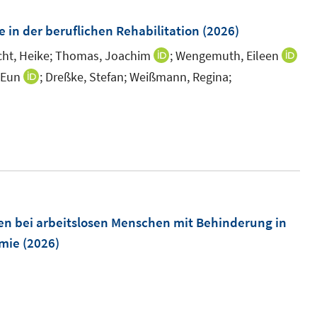
 in der beruflichen Rehabilitation
(2026)
ht, Heike;
Thomas, Joachim
;
Wengemuth, Eileen
I
n
-Eun
;
Dreßke, Stefan;
Weißmann, Regina;
I
n
n
e
n
u
e
e
u
m
e
F
m
e
F
en bei arbeitslosen Menschen mit Behinderung in
n
e
mie
(2026)
s
n
t
s
e
t
r
e