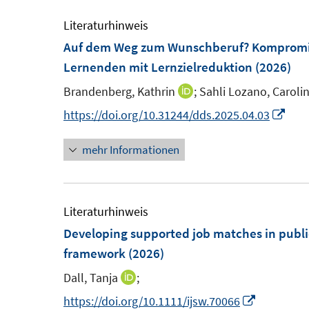
e
e
m
Literaturhinweis
F
F
Auf dem Weg zum Wunschberuf? Kompromiss
e
e
Lernenden mit Lernzielreduktion
(2026)
n
n
Brandenberg, Kathrin
;
Sahli Lozano, Carolin
I
s
s
n
I
https://doi.org/10.31244/dds.2025.04.03
t
t
n
n
e
e
mehr Informationen
e
n
r
r
u
e
ö
ö
e
u
f
f
m
e
Literaturhinweis
f
f
F
m
Developing supported job matches in publi
n
n
e
F
framework
(2026)
e
e
n
e
n
n
Dall, Tanja
;
I
s
n
n
I
https://doi.org/10.1111/ijsw.70066
t
s