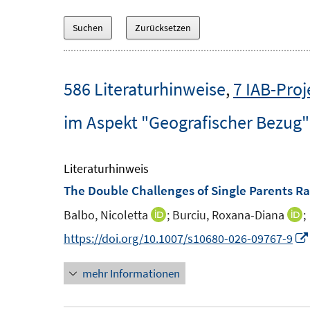
586 Literaturhinweise
,
7 IAB-Proj
im Aspekt "Geografischer Bezug"
Literaturhinweis
The Double Challenges of Single Parents Rai
Balbo, Nicoletta
;
Burciu, Roxana-Diana
;
I
I
n
n
https://doi.org/10.1007/s10680-026-09767-9
n
n
mehr Informationen
e
e
u
u