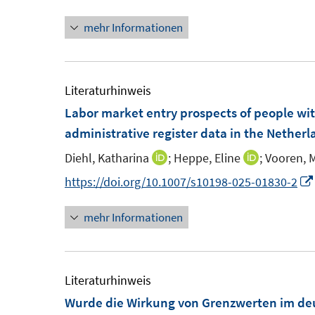
n
n
e
t
mehr Informationen
e
n
r
e
u
e
ö
r
e
u
f
ö
m
e
Literaturhinweis
f
f
F
m
Labor market entry prospects of people wi
n
f
e
F
administrative register data in the Netherl
e
n
n
e
n
e
Diehl, Katharina
;
Heppe, Eline
;
Vooren, 
I
I
s
n
n
n
n
https://doi.org/10.1007/s10198-025-01830-2
t
s
n
n
e
t
mehr Informationen
e
e
r
e
u
u
ö
r
e
e
f
ö
m
m
Literaturhinweis
f
f
F
F
Wurde die Wirkung von Grenzwerten im deu
n
f