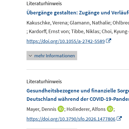
e
Literaturhinweis
f
f
m
Übergänge gestalten: Zugänge und Verläufe
n
f
F
e
Kakuschke, Verena;
Glamann, Nathalie;
Ohlbrec
n
e
n
e
;
Kardorff, Ernst von;
Tibbe, Niklas;
Choi, Kyung
I
n
n
n
I
https://doi.org/10.1055/a-2742-5589
s
n
n
t
e
mehr Informationen
n
e
u
e
r
e
u
ö
m
e
Literaturhinweis
f
F
m
Gesundheitsbezogene und finanzielle Sorg
f
e
F
Deutschland während der COVID-19-Pande
n
n
e
e
Mayer, Dennis
;
Hollederer, Alfons
;
I
I
s
n
n
n
n
I
https://doi.org/10.3790/sfo.2026.1477806
t
s
n
n
n
e