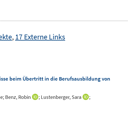
ekte
,
17 Externe Links
e beim Übertritt in die Berufsausbildung von
e;
Benz, Robin
;
Lustenberger, Sara
;
I
I
n
n
n
n
e
e