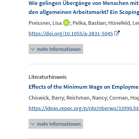
Wie gelingen Übergänge von Menschen mit
f
den allgemeinen Arbeitsmarkt? Ein Scopin
n
e
Preissner, Lisa
;
Pelka, Bastian;
Hünefeld, Le
I
n
n
I
https://doi.org/10.1055/a-2831-5045
n
n
mehr Informationen
e
n
u
e
e
u
m
e
Literaturhinweis
F
m
Effects of the Minimum Wage on Employment
e
F
Chiswick, Barry;
Reichman, Nancy;
Corman, Ho
n
e
https://ideas.repec.org/p/nbr/nberwo/33990.h
s
n
t
s
mehr Informationen
e
t
r
e