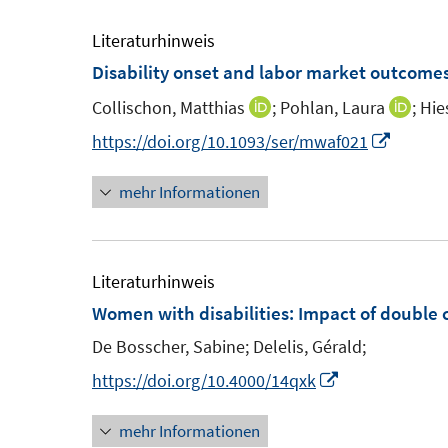
ö
r
Literaturhinweis
f
ö
Disability onset and labor market outcome
f
f
n
f
Collischon, Matthias
;
Pohlan, Laura
;
Hie
I
I
e
n
n
n
I
https://doi.org/10.1093/ser/mwaf021
n
e
n
n
n
n
mehr Informationen
e
e
n
u
u
e
e
e
u
m
m
e
Literaturhinweis
F
F
m
Women with disabilities
:
Impact of double 
e
e
F
De Bosscher, Sabine;
Delelis, Gérald;
n
n
e
I
https://doi.org/10.4000/14qxk
s
s
n
n
t
t
s
mehr Informationen
n
e
e