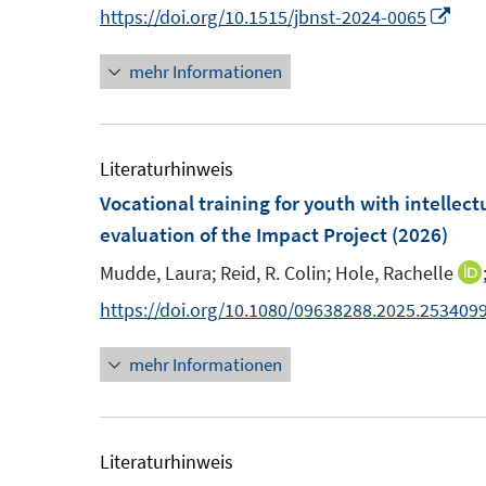
n
I
https://doi.org/10.1515/jbnst-2024-0065
t
t
n
e
e
mehr Informationen
n
r
r
e
ö
ö
u
f
f
e
Literaturhinweis
f
f
m
Vocational training for youth with intellec
n
n
F
evaluation of the Impact Project
(2026)
e
e
e
n
n
Mudde, Laura;
Reid, R. Colin;
Hole, Rachelle
n
https://doi.org/10.1080/09638288.2025.253409
s
t
mehr Informationen
e
r
ö
Literaturhinweis
f