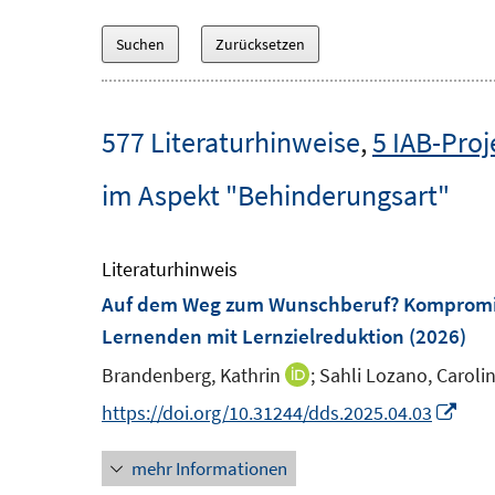
577 Literaturhinweise
,
5 IAB-Proj
im Aspekt "Behinderungsart"
Literaturhinweis
Auf dem Weg zum Wunschberuf? Kompromiss
Lernenden mit Lernzielreduktion
(2026)
Brandenberg, Kathrin
;
Sahli Lozano, Carolin
I
n
I
https://doi.org/10.31244/dds.2025.04.03
n
n
mehr Informationen
e
n