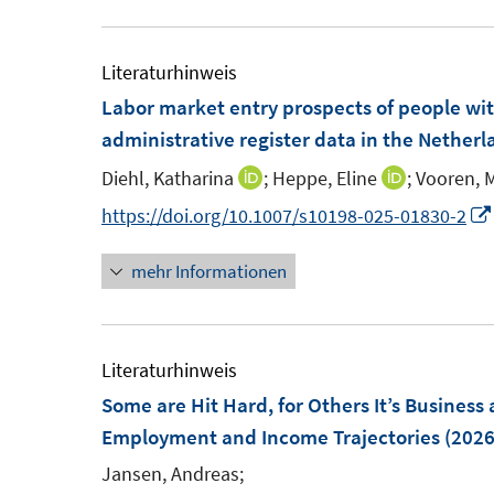
u
e
e
u
m
e
Literaturhinweis
F
m
Labor market entry prospects of people wi
e
F
administrative register data in the Netherl
n
e
Diehl, Katharina
;
Heppe, Eline
;
Vooren, 
I
I
s
n
n
n
https://doi.org/10.1007/s10198-025-01830-2
t
s
n
n
e
t
mehr Informationen
e
e
r
e
u
u
ö
r
e
e
f
ö
m
m
Literaturhinweis
f
f
F
F
Some are Hit Hard, for Others It’s Business 
n
f
e
e
Employment and Income Trajectories
(2026
e
n
n
n
n
e
Jansen, Andreas;
s
s