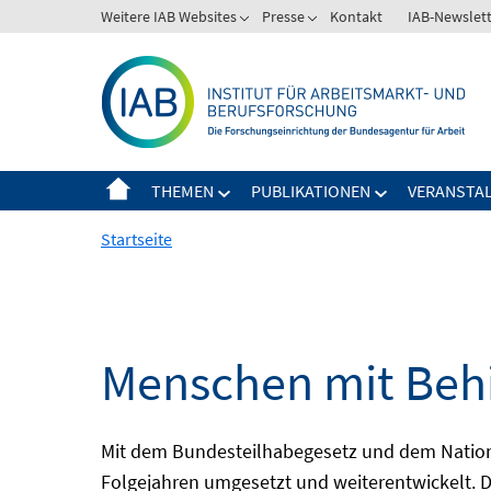
Springe
Weitere IAB Websites
Presse
Kontakt
IAB-Newslet
zum
Inhalt
THEMEN
PUBLIKATIONEN
VERANSTA
Startseite
Menschen mit Behi
Mit dem Bundesteilhabegesetz und dem Nation
Folgejahren umgesetzt und weiterentwickelt. D