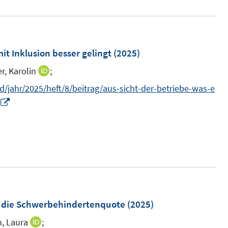
r
ö
f
it Inklusion besser gelingt
(2025)
f
n
r, Karolin
;
I
e
n
/jahr/2025/heft/8/beitrag/aus-sicht-der-betriebe-was-e
n
n
I
e
n
u
n
e
e
m
u
F
e
e
m
n
F
n die Schwerbehindertenquote
(2025)
s
e
, Laura
;
I