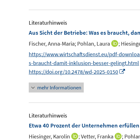
t
e
r
r
e
u
ö
ö
r
e
Literaturhinweis
f
f
ö
m
Aus Sicht der Betriebe: Was es braucht, dam
f
f
f
F
n
n
Fischer, Anna-Maria;
Pohlan, Laura
;
Hiesinge
I
f
e
e
e
n
n
https://www.wirtschaftsdienst.eu/pdf-download
n
n
n
n
e
s-braucht-damit-inklusion-besser-gelingt.html
s
e
n
I
https://doi.org/10.2478/wd-2025-0150
t
u
n
e
mehr Informationen
e
n
r
m
e
ö
F
u
f
e
e
Literaturhinweis
f
n
m
Etwa 40 Prozent der Unternehmen erfülle
n
s
F
e
Hiesinger, Karolin
;
Vetter, Franka
;
Pohlan
I
I