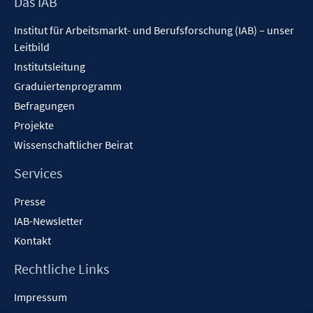
Footer
Das IAB
Inhalt
Institut für Arbeitsmarkt- und Berufsforschung (IAB) – unser
Leitbild
Institutsleitung
Graduiertenprogramm
Befragungen
Projekte
Wissenschaftlicher Beirat
Services
Presse
IAB-Newsletter
Kontakt
Rechtliche Links
Impressum