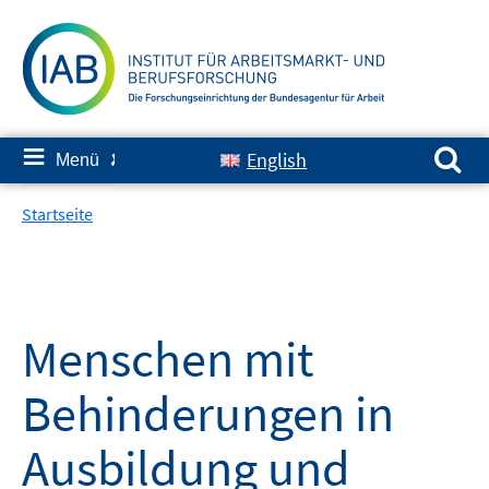
Springe
zum
Inhalt
Suchen nach:
≡
English
Menü
✘
Startseite
Menschen mit
Behinderungen in
Ausbildung und