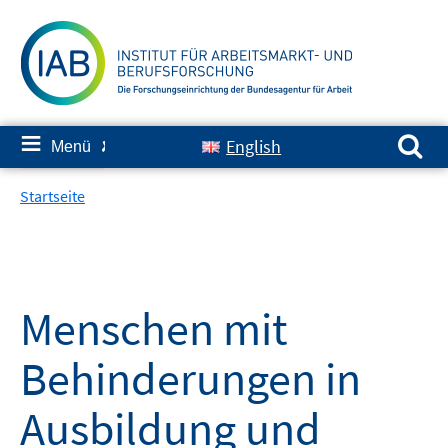
Springe
zum
Inhalt
Suchen nach:
≡
English
Menü
✘
Startseite
Menschen mit
Behinderungen in
Ausbildung und