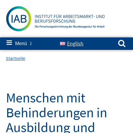
Springe
zum
Inhalt
Suchen nach:
≡
English
Menü
✘
Startseite
Menschen mit
Behinderungen in
Ausbildung und