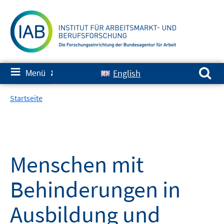
Springe
zum
Inhalt
Suchen nach:
≡
English
Menü
✘
Startseite
Menschen mit
Behinderungen in
Ausbildung und