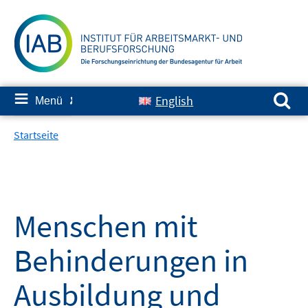
Springe
zum
Inhalt
Suchen nach:
≡
English
Menü
✘
Startseite
Menschen mit
Behinderungen in
Ausbildung und